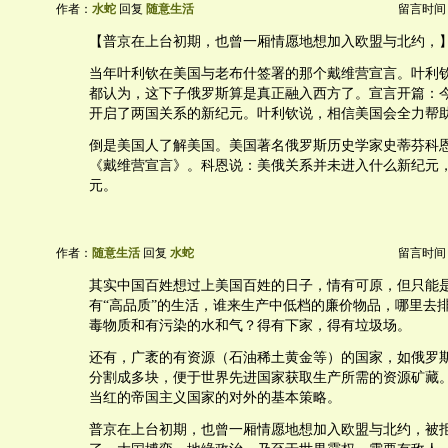
作者：
水蛇
回复
随意生活
留言时间：20
【普京在上台初期，也曾一厢情愿地想加入欧盟与北约，
当年叶利钦在美国与老布什签署的那个戴维营宣言。叶利
都认为，这下子俄罗斯算是真正融入西方了。宣言开篇：
开启了两国关系的新纪元。叶利钦说，相信美国会全力帮
倒是美国人了解美国。美国著名俄罗斯历史学家史蒂芬科
《戴维营宣言》。科恩说：美俄关系并未进入什么新纪元
元。
作者：
随意生活
回复
水蛇
留言时间：20
其实中国百姓想过上美国百姓的日子，情有可原，但只能
有“高品质”的生活，谁来生产中低档的廉价物品，哪里去
毒物质和有污染的水和气？得有下家，得有垃圾场。
还有，广袤的有资源（石油稀土黄金等）的国家，如俄罗
分割成多块，便于世界先进国家获取生产所需的资源矿藏
当红的帝国主义国家的对外的基本策略。
普京在上台初期，也曾一厢情愿地想加入欧盟与北约，被