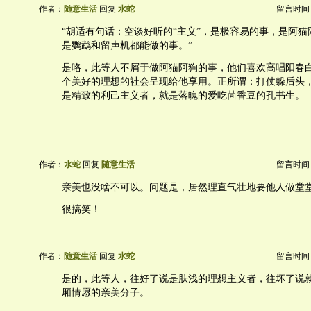
作者：
随意生活
回复
水蛇
留言时间：20
“胡适有句话：空谈好听的“主义”，是极容易的事，是阿
是鹦鹉和留声机都能做的事。”
是咯，此等人不屑于做阿猫阿狗的事，他们喜欢高唱阳春
个美好的理想的社会呈现给他享用。正所谓：打仗躲后头
是精致的利己主义者，就是落魄的爱吃茴香豆的孔书生。
作者：
水蛇
回复
随意生活
留言时间：20
亲美也没啥不可以。问题是，居然理直气壮地要他人做堂
很搞笑！
作者：
随意生活
回复
水蛇
留言时间：20
是的，此等人，往好了说是肤浅的理想主义者，往坏了说
厢情愿的亲美分子。