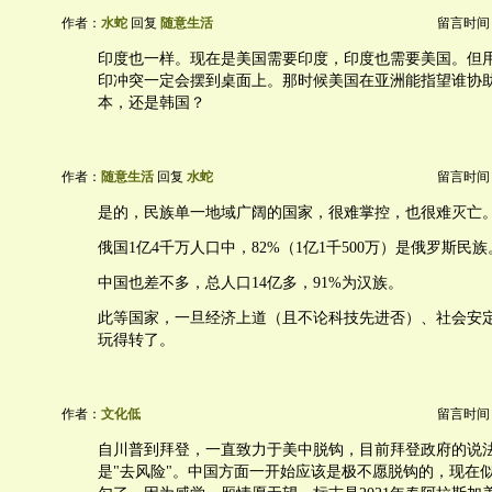
作者：
水蛇
回复
随意生活
留言时间：20
印度也一样。现在是美国需要印度，印度也需要美国。但
印冲突一定会摆到桌面上。那时候美国在亚洲能指望谁协
本，还是韩国？
作者：
随意生活
回复
水蛇
留言时间：20
是的，民族单一地域广阔的国家，很难掌控，也很难灭亡
俄国1亿4千万人口中，82%（1亿1千500万）是俄罗斯民族
中国也差不多，总人口14亿多，91%为汉族。
此等国家，一旦经济上道（且不论科技先进否）、社会安
玩得转了。
作者：
文化低
留言时间：20
自川普到拜登，一直致力于美中脱钩，目前拜登政府的说
是"去风险"。中国方面一开始应该是极不愿脱钩的，现在