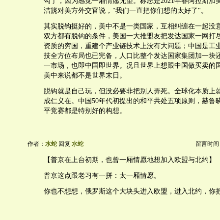
勾了，因为感觉一厢情愿无望。标志是2021年春阿拉斯加
洁篪对美方外交官说，"我们一直把你们想的太好了"。
其实脱钩挺好的，美中不是一类国家，互相纠缠在一起没
双方都有脱钩的条件，美国一大推盟友把发达国家一网打
资质的穷国，重建个产业链技术上没有大问题；中国是工
技全方位布局也已完备，人口比整个发达国家集团加一块
一市场，也即中国即世界。况且世界上想跟中国做买卖的
美中来说都不是世界末日。
脱钩就是自己玩，但没必要非把别人弄死。全球化本质上
成仁义在。中国50年代初提出的和平共处五项原则，赫鲁晓
平竞赛都是特别好的构想。
作者：
水蛇
回复
水蛇
留言时间：20
【普京在上台初期，也曾一厢情愿地想加入欧盟与北约】
普京这点跟老习有一拼：太一厢情愿。
你也不想想，俄罗斯这个大块头进入欧盟，进入北约，你