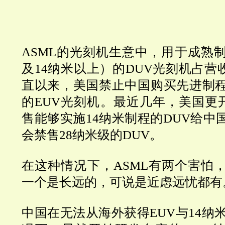
ASML
的光刻机生意中，用于成熟
及
14
纳米以上）的
DUV
光刻机占营
直以来，美国禁止中国购买先进制
的
EUV
光刻机。最近几年，美国更
售能够实施
14
纳米制程的
DUV
给中
会禁售
28
纳米级的
DUV
。
在这种情况下，
ASML
有两个害怕
一个是长远的，可说是近虑远忧都有
中国在无法从海外获得EUV与
14
纳