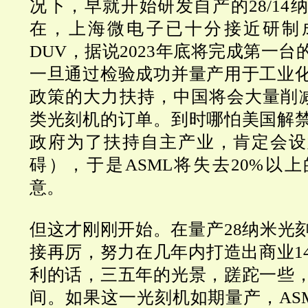
况下，早就开始研发自产的
28/14
纳
在，上海微电子已十分接近研制
DUV
，据说
2023
年底将完成第一台
一旦通过检验成功并量产用于工业
政策的大力扶持，中国将会大量削
类光刻机的订单。到时哪怕美国解
政府为了扶持自主产业，肯定会设
碍），于是
ASML
将失去
20%
以上
意。
但这才刚刚开始。在量产
28
纳米光
接再厉，努力在几年内打造出商业
1
利的话，三五年的光景，蹉跎一些
间。如果这一光刻机如期量产，
AS