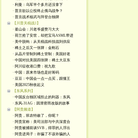
· 利曼：乌军半个多月还没拿下
· 普京欲以公投终止俄乌战争？
· 普京战术核武与拜登台独牌
【川普关税战1】
· 釜山会：川老爷盛赞习大大
· 荷兰抢了安世，却把宝马ASML带进
· 美中脱钩：从关税战科技战到供应
· 稀土之后又一张牌：金刚石
· 从晶片管制到稀土管制：美国好老
· 中国对抗美国四张牌：稀土大豆东
· 阿川征收港口费：祝九歌
· 中国：原来市场也是好筹码
· 豆豆：中国会一点一点买，跟懂王
· 美国2025秋收起义
【东风系列】
· 中国反台独区域拒止的利器：东风
· 东风-31AG：因泄密而改版的故事
【阿贵频道】
· 阿贵，班农特赦了，你呢？
· 阿贵宣称：美司法部与中共深度合
· 阿贵被捕前谈SVB，得罪的人浮出
· 阿贵进局子：诈骗了不该诈骗的人