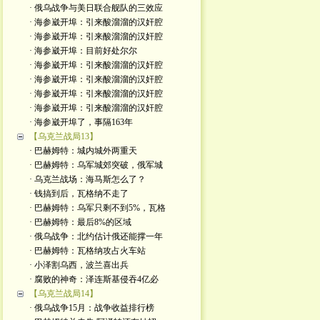
· 俄乌战争与美日联合舰队的三效应
· 海参崴开埠：引来酸溜溜的汉奸腔
· 海参崴开埠：引来酸溜溜的汉奸腔
· 海参崴开埠：目前好处尔尔
· 海参崴开埠：引来酸溜溜的汉奸腔
· 海参崴开埠：引来酸溜溜的汉奸腔
· 海参崴开埠：引来酸溜溜的汉奸腔
· 海参崴开埠：引来酸溜溜的汉奸腔
· 海参崴开埠了，事隔163年
【乌克兰战局13】
· 巴赫姆特：城内城外两重天
· 巴赫姆特：乌军城郊突破，俄军城
· 乌克兰战场：海马斯怎么了？
· 钱搞到后，瓦格纳不走了
· 巴赫姆特：乌军只剩不到5%，瓦格
· 巴赫姆特：最后8%的区域
· 俄乌战争：北约估计俄还能撑一年
· 巴赫姆特：瓦格纳攻占火车站
· 小泽割乌西，波兰喜出兵
· 腐败的神奇：泽连斯基侵吞4亿必
【乌克兰战局14】
· 俄乌战争15月：战争收益排行榜