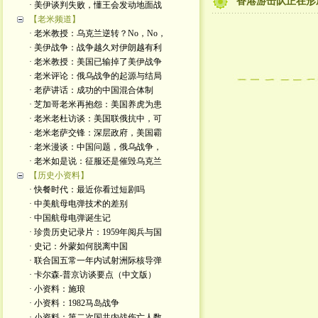
香港游击队正在形
· 美伊谈判失败，懂王会发动地面战
【老米频道】
· 老米教授：乌克兰逆转？No，No，
· 美伊战争：战争越久对伊朗越有利
· 老米教授：美国已输掉了美伊战争
· 老米评论：俄乌战争的起源与结局
· 老萨讲话：成功的中国混合体制
· 芝加哥老米再抱怨：美国养虎为患
· 老米老杜访谈：美国联俄抗中，可
· 老米老萨交锋：深层政府，美国霸
· 老米漫谈：中国问题，俄乌战争，
· 老米如是说：征服还是催毁乌克兰
【历史小资料】
· 快餐时代：最近你看过短剧吗
· 中美航母电弹技术的差别
· 中国航母电弹诞生记
· 珍贵历史记录片：1959年阅兵与国
· 史记：外蒙如何脱离中国
· 联合国五常一年内试射洲际核导弹
· 卡尔森-普京访谈要点（中文版）
· 小资料：施琅
· 小资料：1982马岛战争
· 小资料：第二次国共内战伤亡人数