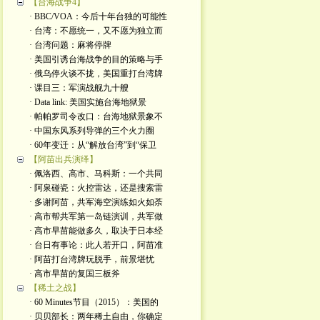
【台海战争4】
· BBC/VOA：今后十年台独的可能性
· 台湾：不愿统一，又不愿为独立而
· 台湾问题：麻将停牌
· 美国引诱台海战争的目的策略与手
· 俄乌停火谈不拢，美国重打台湾牌
· 课目三：军演战舰九十艘
· Data link: 美国实施台海地狱景
· 帕帕罗司令改口：台海地狱景象不
· 中国东风系列导弹的三个火力圈
· 60年变迁：从“解放台湾”到“保卫
【阿苗出兵演绎】
· 佩洛西、高市、马科斯：一个共同
· 阿泉碰瓷：火控雷达，还是搜索雷
· 多谢阿苗，共军海空演练如火如荼
· 高市帮共军第一岛链演训，共军做
· 高市早苗能做多久，取决于日本经
· 台日有事论：此人若开口，阿苗准
· 阿苗打台湾牌玩脱手，前景堪忧
· 高市早苗的复国三板斧
【稀土之战】
· 60 Minutes节目（2015）：美国的
· 贝贝部长：两年稀土自由，你确定