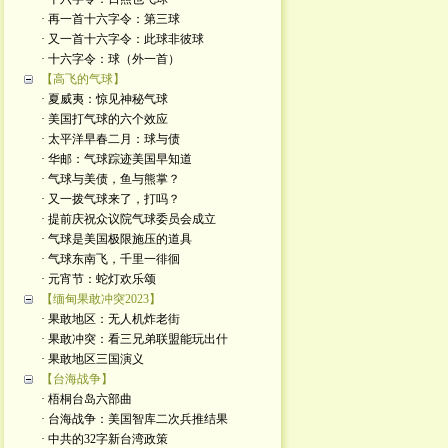
· 再一首十六字令：第三球
· 又一首十六字令：此球非彼球
· 十六字令：球（外一首）
【高飞的气球】
· 夏威夷：惊见神秘气球
· 美国打气球的六个效应
· 太平洋早春二月：球与债
· 华邮：气球踪迹美国早知道
· 气球与美债，鱼与熊掌？
· 又一拨气球来了，打吗？
· 提前庆祝众议院气球委员会成立
· 气球是美国极限施压的道具
· 气球东南飞，千里一徘徊
· 元宵节：蛇灯欢乐颂
【缅甸果敢冲突2023】
· 果敢地区：无人机炸老街
· 果敢冲突：看三兄弟联盟能玩出什
· 果敢地区三国演义
【台海战争】
· 梧桐台岛六部曲
· 台海战争：美国智库二次兵推结果
· 中共的32字新台湾政策