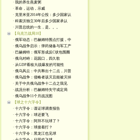
· 我的养生燕麦粥
· 革命，运动，示威
· 克里米亚2014年公投：多少国家认
· 科索沃独立30年后多少国家承认
· 川普总统的一生，是。。。
【乌克兰战局10】
· 俄军动态：巴赫姆特围点打援，中
· 俄乌战争启示：弹药储备与军工产
· 巴赫姆特：俄军形成反C状包围圈
· 俄乌对峙：花园口，四久歌
· 从GDP看核大战爆发的可能性
· 俄乌风云：中共释出十二点，川普
· 俄乌战争：侵略者该灭且能被灭掉
· 关于中共俄乌战争十二点之我见
· 战况分析：巴赫姆特失守成定局
· 俄乌战争11个月战况图
【球之十六字令】
· 十六字令：谍证球调查报告
· 十六字令：球还要飞
· 十六字令：阿拜不玩球了？
· 十六字令：球接着打？
· 十六字令：黑龙江也见球
· 十六字令：日照也飞球