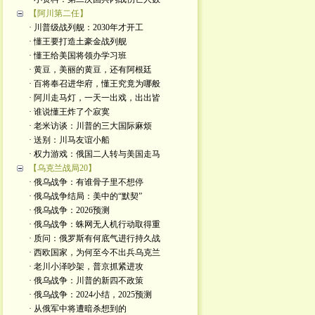
【阿川第二任】
· 川普级战列舰：2030年才开工
· 懂王要打造土豪金战列舰
· 懂王给美国将领办学习班
· 黄豆，美丽的黄豆，还有阿根廷
· 百将奉召进华府，懂王究竟为哪般
· 阿川走马灯，一天一出戏，出出皆
· 谁说懂王炸了个寂寞
· 老米访谈：川普的三大国际麻烦
· 送别：川马友谊小船
· 权力游戏：俄国二人转与美国走马
【乌克兰战局20】
· 俄乌战争：有谁骨子里不想停
· 俄乌战争结局：美中的“默契”
· 俄乌战争：2026预测
· 俄乌战争：蛛网无人机行动取得重
· 质问：俄罗斯有何底气进行持久战
· 西欧国家，为何至今不出兵乌克兰
· 老川小泽吵架，普京抓紧进攻
· 俄乌战争：川普的新四不政策
· 俄乌战争：2024小结，2025预测
· 从俄军中将遭暗杀想到的