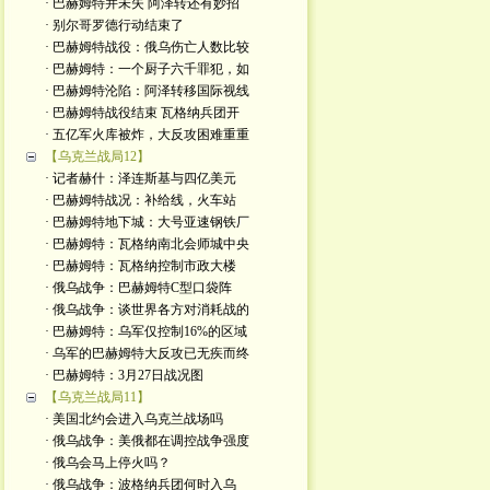
· 巴赫姆特并未失 阿泽转还有妙招
· 别尔哥罗德行动结束了
· 巴赫姆特战役：俄乌伤亡人数比较
· 巴赫姆特：一个厨子六千罪犯，如
· 巴赫姆特沦陷：阿泽转移国际视线
· 巴赫姆特战役结束 瓦格纳兵团开
· 五亿军火库被炸，大反攻困难重重
【乌克兰战局12】
· 记者赫什：泽连斯基与四亿美元
· 巴赫姆特战况：补给线，火车站
· 巴赫姆特地下城：大号亚速钢铁厂
· 巴赫姆特：瓦格纳南北会师城中央
· 巴赫姆特：瓦格纳控制市政大楼
· 俄乌战争：巴赫姆特C型口袋阵
· 俄乌战争：谈世界各方对消耗战的
· 巴赫姆特：乌军仅控制16%的区域
· 乌军的巴赫姆特大反攻已无疾而终
· 巴赫姆特：3月27日战况图
【乌克兰战局11】
· 美国北约会进入乌克兰战场吗
· 俄乌战争：美俄都在调控战争强度
· 俄乌会马上停火吗？
· 俄乌战争：波格纳兵团何时入乌