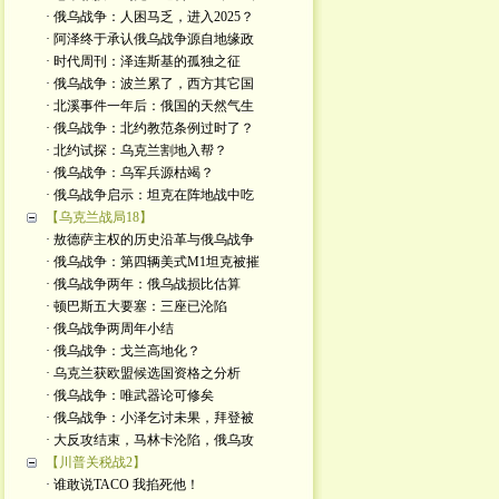
· 俄乌战争：人困马乏，进入2025？
· 阿泽终于承认俄乌战争源自地缘政
· 时代周刊：泽连斯基的孤独之征
· 俄乌战争：波兰累了，西方其它国
· 北溪事件一年后：俄国的天然气生
· 俄乌战争：北约教范条例过时了？
· 北约试探：乌克兰割地入帮？
· 俄乌战争：乌军兵源枯竭？
· 俄乌战争启示：坦克在阵地战中吃
【乌克兰战局18】
· 敖德萨主权的历史沿革与俄乌战争
· 俄乌战争：第四辆美式M1坦克被摧
· 俄乌战争两年：俄乌战损比估算
· 顿巴斯五大要塞：三座已沦陷
· 俄乌战争两周年小结
· 俄乌战争：戈兰高地化？
· 乌克兰获欧盟候选国资格之分析
· 俄乌战争：唯武器论可修矣
· 俄乌战争：小泽乞讨未果，拜登被
· 大反攻结束，马林卡沦陷，俄乌攻
【川普关税战2】
· 谁敢说TACO 我掐死他！