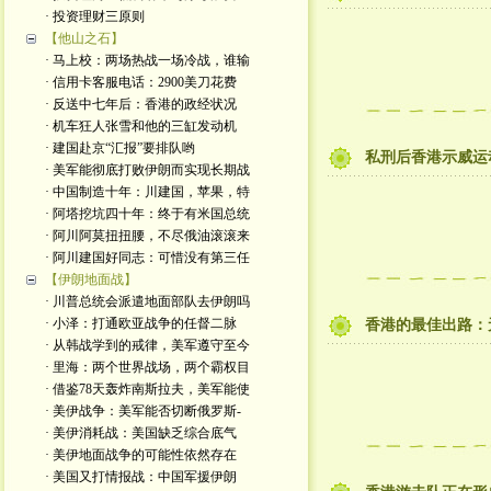
· 投资理财三原则
【他山之石】
· 马上校：两场热战一场冷战，谁输
· 信用卡客服电话：2900美刀花费
· 反送中七年后：香港的政经状况
· 机车狂人张雪和他的三缸发动机
· 建国赴京“汇报”要排队哟
私刑后香港示威运
· 美军能彻底打败伊朗而实现长期战
· 中国制造十年：川建国，苹果，特
· 阿塔挖坑四十年：终于有米国总统
· 阿川阿莫扭扭腰，不尽俄油滚滚来
· 阿川建国好同志：可惜没有第三任
【伊朗地面战】
· 川普总统会派遣地面部队去伊朗吗
· 小泽：打通欧亚战争的任督二脉
香港的最佳出路：
· 从韩战学到的戒律，美军遵守至今
· 里海：两个世界战场，两个霸权目
· 借鉴78天轰炸南斯拉夫，美军能使
· 美伊战争：美军能否切断俄罗斯-
· 美伊消耗战：美国缺乏综合底气
· 美伊地面战争的可能性依然存在
· 美国又打情报战：中国军援伊朗