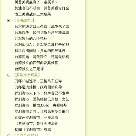
· 川普关税赢麻了，谁买单？
· 莫迪老仙不明白：川普关税专打金
· 懂王关税战的三大成果
【台海战争3】
· 台湾能源进口三条线，战争来了怎
· 台海战争：如何切断台湾的能源线
· 共军攻台的六个指标
· 2024军演A： 共军第二波打击的战
· 解决台湾问题：共军的四线建设
· 台湾问题：是先独立，还是先梧桐
· 台湾独立的四部曲及其难度
· 台湾独立之三定律
【罗刹海市现象】
· 刀郎18城巡演，三架马车狂奔
· 刀郎巡演爆棚，政府因势利导
· 罗刹海市未下市，好声音已不发声
· 罗刹海市：医药整顿已开始，文艺
· 罗刹海市：播放335亿，央视捧场
· 罗刹海市走向：让赖民主胡自由们
· 官媒评罗刹海市：一股清流
· 《罗刹海市》是社会洗涤剂
· 初闻《罗刹海市》有感
【乌克兰战局2】