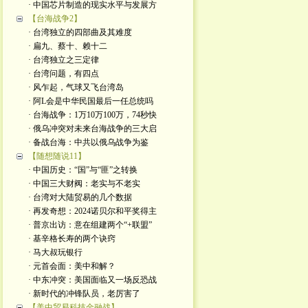
· 中国芯片制造的现实水平与发展方
【台海战争2】
· 台湾独立的四部曲及其难度
· 扁九、蔡十、赖十二
· 台湾独立之三定律
· 台湾问题，有四点
· 风乍起，气球又飞台湾岛
· 阿L会是中华民国最后一任总统吗
· 台海战争：1万10万100万，74秒快
· 俄乌冲突对未来台海战争的三大启
· 备战台海：中共以俄乌战争为鉴
【随想随说11】
· 中国历史：“国”与“匪”之转换
· 中国三大财阀：老实与不老实
· 台湾对大陆贸易的几个数据
· 再发奇想：2024诺贝尔和平奖得主
· 普京出访：意在组建两个“+联盟”
· 基辛格长寿的两个诀窍
· 马大叔玩银行
· 元首会面：美中和解？
· 中东冲突：美国面临又一场反恐战
· 新时代的冲锋队员，老厉害了
【美中贸易科技金融战】