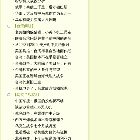
· 哈尔科夫战役分析
· 俄军：兵败三千里，退守顿巴斯
· 华邮：大反攻中乌俄伤亡为五比一
· 乌军有能力实施大反攻吗
【台湾问题】
· 老彭纽约躲猫猫，小英下机三尺布
· 解决台湾问题并非当前中国的迫切
· 从2023到2026: 美推迟中共梧桐时
· 美国兵推：台湾得靠自己地面作战
· 台湾：美国根本不在乎是否独立
· 台海战争：大陆除了美日台，还有
· 台湾独立的三大条件与展望
· 美国正在诱导台海代理人战争
· 台湾的新旧三宝
· 台机电走了，台北故宫博物院呢
【乌克兰战局8】
· 中国军援：俄国的投名状不够
· 谈谈沙希德-136无人机
· 俄乌战争：在爆炸声中升级
· 西方三炸战术逼出普京核弹？
· 乌克兰战争七个月战况图
· 北溪爆破：动机能力目的与证据
· 北溪被炸，下个目标是西伯利亚力