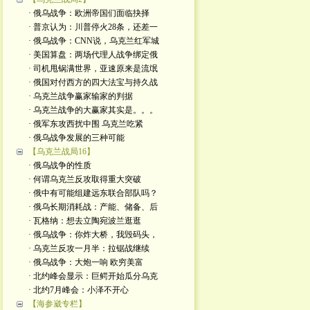
· 俄乌战争：欧洲帝国们面临抉择
· 普京认为：川普停火28条，还差一
· 俄乌战争：CNN说，乌克兰红军城
· 美国算盘：两场代理人战争绑定俄
· 司机甩锅满世界，亚速原来是流氓
· 俄国对付西方的四大法宝与持久战
· 乌克兰战争赢家输家的判据
· 乌克兰战争的大赢家其实是。。。
· 俄军东攻西扰中围 乌克兰吃紧
· 俄乌战争发展的三种可能
【乌克兰战局16】
· 俄乌战争的性质
· 何谓乌克兰反攻取得重大突破
· 俄中有可能组建远东联合部队吗？
· 俄乌长期消耗战：产能、储备、后
· 瓦格纳：想去立陶宛波兰逛逛
· 俄乌战争：你炸大桥，我毁码头，
· 乌克兰反攻一月半：拉锯战继续
· 俄乌战争：大炮一响 欧穷美富
· 北约峰会显示：巨鳄开始瓜分乌克
· 北约7月峰会：小泽不开心
【海参崴专栏】