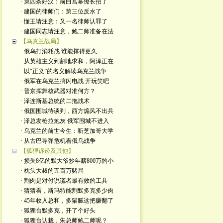
· 第四条好汉：前白宫幕僚长招了
· 建国的律师们：第三位反水了
· 懂王请注意：又一名律师认罪了
· 建国同志请注意，鲍二师准备在法
【乌克兰战局】
· 俄乌打消耗战 谁能撑得更久
· 从英雄主义到割地求和，阿泽正在
· 以“正义”的名义解读乌克兰战争
· 俄军在乌克兰搞闪电战 开玩笑吧
· 普京挥舞核武器对准何方？
· 泽连斯基总统的二拖战术
· 俄国围城待谈判，西方煽风不出兵
· 泽总发枪拉炮灰 俄军围城不进入
· 乌克兰的前世今生：听芝加哥大学
· 从古巴导弹危机看俄乌战争
【狐狸诉讼及其他】
· 损失8亿的默大爷炒年薪800万的小
· 枕头大叔的五百万赌局
· 割肉是对付说谎者最有效的工具
· 猜猜看，斯玛特能割默多克多少肉
· 45年收入总和，多猫腻这把赚翻了
· 狐狸台默多克，开了个好头
· 狐狸台认栽，朱总师鲍二师呢？