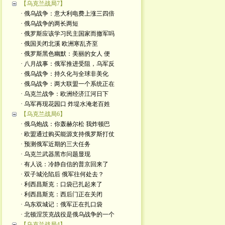
【乌克兰战局7】
· 俄乌战争：意大利电费上涨三四倍
· 俄乌战争的两长两短
· 俄罗斯应该学习民主国家而撤军吗
· 俄国关闭北溪 欧洲寒乱齐至
· 俄罗斯黑色幽默：美丽的女人 便
· 八月战事：俄军推进受阻，乌军反
· 俄乌战争：持久化与全球非美化
· 俄乌战争：两大联盟一个系统正在
· 乌克兰战争：欧洲经济江河日下
· 乌军再现花园口 炸堤水淹老百姓
【乌克兰战局6】
· 俄乌炮战：你轰赫尔松 我炸顿巴
· 欧盟通过购买能源支持俄罗斯打仗
· 预测俄军近期的三大任务
· 乌克兰武器黑市问题显现
· 有人说：冷静自信的普京回来了
· 双子城沦陷后 俄军往何处去？
· 利西昌斯克：口袋已扎起来了
· 利西昌斯克：西后门正在关闭
· 乌东双城记：俄军正在扎口袋
· 北顿涅茨克战役是俄乌战争的一个
【乌克兰战局4】