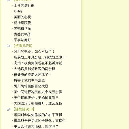
· 土耳其进行曲
· Utility
· 美丽的心灵
· 精神病院赞
· 老鸭粉丝汤
· 煮熟的鸭子
· 军事法庭好
【笑看风云8】
· 阿川的书桌，怎么不玩了？
· 贸易战三年见分晓，科技战至少十
· 高招：板凳为何现在不起诉床铺
· 大选后共和党政客的两步棋
· 被处决的克老太还魂了！
· 厉害了我的军事法庭
· 阿川阿铭画的百亿大饼
· 美中间进行冷战的六个实际步骤
· 美中接触伊始，要论输赢尚早
· 美国政治：摇橹推舟，红蓝互换
【随想随说10】
· 米国对华认知作战的左右手互搏
· 俄乌战争开启北约全球化，直指中
· 中日合作造大飞机，靠谱吗？