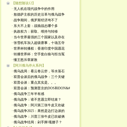
【随想随说12】
· 无人机在现代战争中的作用
· 敖德萨主权的历史沿革与俄乌战争
· 战争期间，俄罗斯经济垮不了
· 东大不上套：战狼战怂哪个多
· 执政权力：获取、维持与转移
· 当今世界最强的三个国家以及存在
· 张雪机车加入超级赛事，十场五夺
· 世界杯转播权：香港印度中国愿花
· 转播世界杯：空手套白狼与拒当冤
· 懂王怒斥章家敦
【阿川俄乌停火系列】
· 俄乌战局：看云卷云舒，等水落石
· 双普会谈后的俄乌战争：三个关键
· 双普会谈：重点其实是。。。
· 双普会谈：预测普京的DOS和DON&#
· 俄乌战争三年半有感
· 俄乌战争：谁不意愿立即结束？
· 俄乌战争：阿川第三张牛皮又吹破
· 俄乌战争2025：果然是边打边谈的
· 俄乌战争：川普三张牛皮已吹破俩
· 俄乌战争结局：剁手脚 嘎腰子？