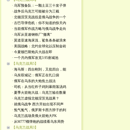
· 乌军预备队：一颗土豆三十发子弹
· 战争后乌克兰可能被分为三截
· 北顿涅茨克战役是俄乌战争的一个
· 古巴导弹危机：你不知道的惊天内
· 当前俄军作战方略与俄乌战争走向
· 乌军从亚速钢铁厂“撤离”
· 莫道亚速海床浅，鲨鱼条条破浪来
· 美国战略：北约全球化以压制金砖
· 今夏顿巴斯炮兵大战在即
· 一个月内俄军攻克3.95座城池
【乌克兰战局5】
· 海马斯：四台刚到，又批四台，能
· 乌东双城记：俄军正在扎口袋
· 俄军在乌东的大炮焦土战法
· 司机：从当红炸子鸡到暴雨落汤鸡
· 夏季火箭炮大战：乌克兰输在数量
· 乌克兰虚报北顿涅茨克战果？
· 就俄乌战争 西方开始出现不同声
· 氖气氪气，俄罗斯卡西方脖子的利
· 乌克兰战场美俄火箭炮大PK
· 从M777榴弹炮的战绩看乌东局势
【乌克兰战局3】