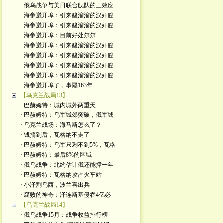
· 俄乌战争与美日联合舰队的三效应
· 海参崴开埠：引来酸溜溜的汉奸腔
· 海参崴开埠：引来酸溜溜的汉奸腔
· 海参崴开埠：目前好处尔尔
· 海参崴开埠：引来酸溜溜的汉奸腔
· 海参崴开埠：引来酸溜溜的汉奸腔
· 海参崴开埠：引来酸溜溜的汉奸腔
· 海参崴开埠：引来酸溜溜的汉奸腔
· 海参崴开埠了，事隔163年
【乌克兰战局13】
· 巴赫姆特：城内城外两重天
· 巴赫姆特：乌军城郊突破，俄军城
· 乌克兰战场：海马斯怎么了？
· 钱搞到后，瓦格纳不走了
· 巴赫姆特：乌军只剩不到5%，瓦格
· 巴赫姆特：最后8%的区域
· 俄乌战争：北约估计俄还能撑一年
· 巴赫姆特：瓦格纳攻占火车站
· 小泽割乌西，波兰喜出兵
· 腐败的神奇：泽连斯基侵吞4亿必
【乌克兰战局14】
· 俄乌战争15月：战争收益排行榜