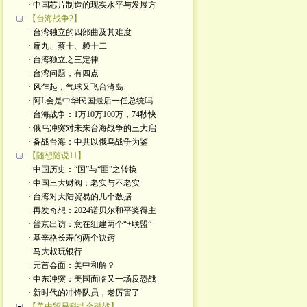
· 中国芯片制造的现实水平与发展方
【台海战争2】
· 台湾独立的四部曲及其难度
· 扁九、蔡十、赖十二
· 台湾独立之三定律
· 台湾问题，有四点
· 风乍起，气球又飞台湾岛
· 阿L会是中华民国最后一任总统吗
· 台海战争：1万10万100万，74秒快
· 俄乌冲突对未来台海战争的三大启
· 备战台海：中共以俄乌战争为鉴
【随想随说11】
· 中国历史：“国”与“匪”之转换
· 中国三大财阀：老实与不老实
· 台湾对大陆贸易的几个数据
· 再发奇想：2024诺贝尔和平奖得主
· 普京出访：意在组建两个“+联盟”
· 基辛格长寿的两个诀窍
· 马大叔玩银行
· 元首会面：美中和解？
· 中东冲突：美国面临又一场反恐战
· 新时代的冲锋队员，老厉害了
【美中贸易科技金融战】