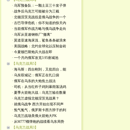
· 乌军预备队：一颗土豆三十发子弹
· 战争后乌克兰可能被分为三截
· 北顿涅茨克战役是俄乌战争的一个
· 古巴导弹危机：你不知道的惊天内
· 当前俄军作战方略与俄乌战争走向
· 乌军从亚速钢铁厂“撤离”
· 莫道亚速海床浅，鲨鱼条条破浪来
· 美国战略：北约全球化以压制金砖
· 今夏顿巴斯炮兵大战在即
· 一个月内俄军攻克3.95座城池
【乌克兰战局5】
· 海马斯：四台刚到，又批四台，能
· 乌东双城记：俄军正在扎口袋
· 俄军在乌东的大炮焦土战法
· 司机：从当红炸子鸡到暴雨落汤鸡
· 夏季火箭炮大战：乌克兰输在数量
· 乌克兰虚报北顿涅茨克战果？
· 就俄乌战争 西方开始出现不同声
· 氖气氪气，俄罗斯卡西方脖子的利
· 乌克兰战场美俄火箭炮大PK
· 从M777榴弹炮的战绩看乌东局势
【乌克兰战局3】