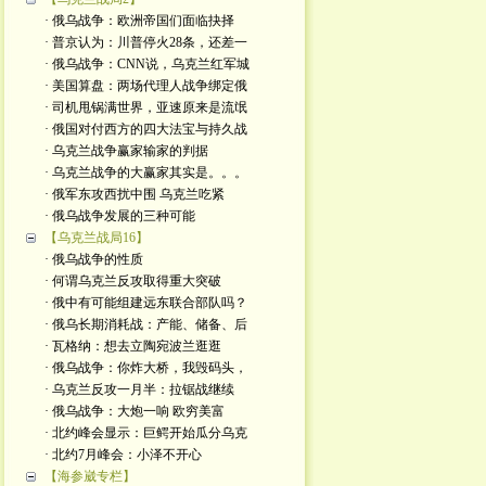
· 俄乌战争：欧洲帝国们面临抉择
· 普京认为：川普停火28条，还差一
· 俄乌战争：CNN说，乌克兰红军城
· 美国算盘：两场代理人战争绑定俄
· 司机甩锅满世界，亚速原来是流氓
· 俄国对付西方的四大法宝与持久战
· 乌克兰战争赢家输家的判据
· 乌克兰战争的大赢家其实是。。。
· 俄军东攻西扰中围 乌克兰吃紧
· 俄乌战争发展的三种可能
【乌克兰战局16】
· 俄乌战争的性质
· 何谓乌克兰反攻取得重大突破
· 俄中有可能组建远东联合部队吗？
· 俄乌长期消耗战：产能、储备、后
· 瓦格纳：想去立陶宛波兰逛逛
· 俄乌战争：你炸大桥，我毁码头，
· 乌克兰反攻一月半：拉锯战继续
· 俄乌战争：大炮一响 欧穷美富
· 北约峰会显示：巨鳄开始瓜分乌克
· 北约7月峰会：小泽不开心
【海参崴专栏】