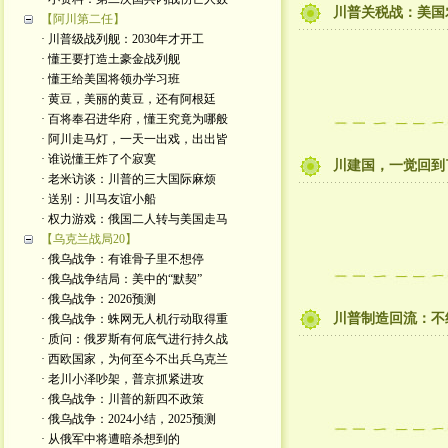
川普关税战：美国
【阿川第二任】
· 川普级战列舰：2030年才开工
· 懂王要打造土豪金战列舰
· 懂王给美国将领办学习班
· 黄豆，美丽的黄豆，还有阿根廷
· 百将奉召进华府，懂王究竟为哪般
· 阿川走马灯，一天一出戏，出出皆
· 谁说懂王炸了个寂寞
川建国，一觉回到
· 老米访谈：川普的三大国际麻烦
· 送别：川马友谊小船
· 权力游戏：俄国二人转与美国走马
【乌克兰战局20】
· 俄乌战争：有谁骨子里不想停
· 俄乌战争结局：美中的“默契”
· 俄乌战争：2026预测
川普制造回流：不
· 俄乌战争：蛛网无人机行动取得重
· 质问：俄罗斯有何底气进行持久战
· 西欧国家，为何至今不出兵乌克兰
· 老川小泽吵架，普京抓紧进攻
· 俄乌战争：川普的新四不政策
· 俄乌战争：2024小结，2025预测
· 从俄军中将遭暗杀想到的