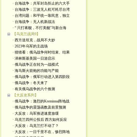
· 台海战争：共军封岛拒止的六大手
· 台海战争：三波无人机可耗尽台湾
· 台湾问题：和平统一靠民意，独立
· 台海战争：无人机新战法
· “ 只打蒋舰，不打美舰”与新台海
【乌克兰战局9】
· 西方送坦克，战局不大妙
· 2023年乌军的主战场
· 猜猜看：俄乌战争何时结束、结果
· 泽林斯基美国一日游启示
· 俄乌战争正在转为一战模式
· 海马斯火箭炮的功能与产能
· 俄乌战争：俄军行动进入第四阶段
· 俄乌战争：冬天来了
· 有关俄乌战争的六个推测
【大反攻系列】
· 俄乌战争：激烈的Kreminna阵地战
· 俄乌战争的震荡函数及前景预测
· 大反攻：乌军推进速度放缓
· 乌克兰四州公投后 西方如何反应
· 大反攻：乌克兰打不动了？
· 大反攻：一日千里不在，惨烈阵地