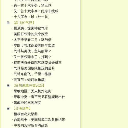
· 再一首十六字令：第三球
· 又一首十六字令：此球非彼球
· 十六字令：球（外一首）
【高飞的气球】
· 夏威夷：惊见神秘气球
· 美国打气球的六个效应
· 太平洋早春二月：球与债
· 华邮：气球踪迹美国早知道
· 气球与美债，鱼与熊掌？
· 又一拨气球来了，打吗？
· 提前庆祝众议院气球委员会成立
· 气球是美国极限施压的道具
· 气球东南飞，千里一徘徊
· 元宵节：蛇灯欢乐颂
【缅甸果敢冲突2023】
· 果敢地区：无人机炸老街
· 果敢冲突：看三兄弟联盟能玩出什
· 果敢地区三国演义
【台海战争】
· 梧桐台岛六部曲
· 台海战争：美国智库二次兵推结果
· 中共的32字新台湾政策