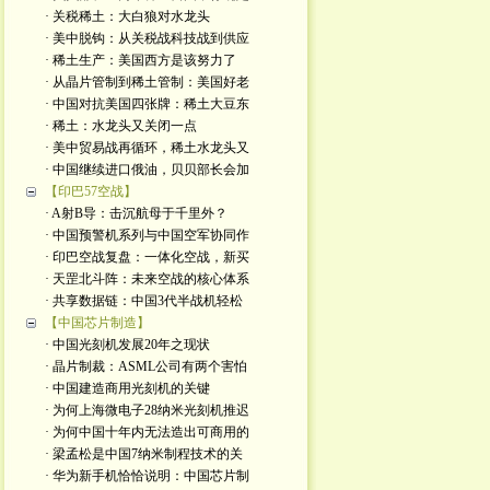
· 关税稀土：大白狼对水龙头
· 美中脱钩：从关税战科技战到供应
· 稀土生产：美国西方是该努力了
· 从晶片管制到稀土管制：美国好老
· 中国对抗美国四张牌：稀土大豆东
· 稀土：水龙头又关闭一点
· 美中贸易战再循环，稀土水龙头又
· 中国继续进口俄油，贝贝部长会加
【印巴57空战】
· A射B导：击沉航母于千里外？
· 中国预警机系列与中国空军协同作
· 印巴空战复盘：一体化空战，新买
· 天罡北斗阵：未来空战的核心体系
· 共享数据链：中国3代半战机轻松
【中国芯片制造】
· 中国光刻机发展20年之现状
· 晶片制裁：ASML公司有两个害怕
· 中国建造商用光刻机的关键
· 为何上海微电子28纳米光刻机推迟
· 为何中国十年内无法造出可商用的
· 梁孟松是中国7纳米制程技术的关
· 华为新手机恰恰说明：中国芯片制