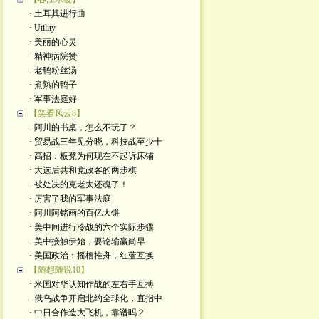
· 土耳其进行曲
· Utility
· 美丽的心灵
· 精神病院赞
· 老鸭粉丝汤
· 煮熟的鸭子
· 军事法庭好
【笑看风云8】
· 阿川的书桌，怎么不玩了？
· 贸易战三年见分晓，科技战至少十
· 高招：板凳为何现在不起诉床铺
· 大选后共和党政客的两步棋
· 被处决的克老太还魂了！
· 厉害了我的军事法庭
· 阿川阿铭画的百亿大饼
· 美中间进行冷战的六个实际步骤
· 美中接触伊始，要论输赢尚早
· 美国政治：摇橹推舟，红蓝互换
【随想随说10】
· 米国对华认知作战的左右手互搏
· 俄乌战争开启北约全球化，直指中
· 中日合作造大飞机，靠谱吗？