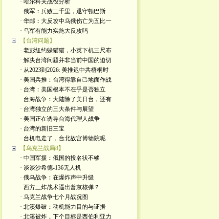
· 哈尔科夫战役分析
· 俄军：兵败三千里，退守顿巴斯
· 华邮：大反攻中乌俄伤亡为五比一
· 乌军有能力实施大反攻吗
【台湾问题】
· 老彭纽约躲猫猫，小英下机三尺布
· 解决台湾问题并非当前中国的迫切
· 从2023到2026: 美推迟中共梧桐时
· 美国兵推：台湾得靠自己地面作战
· 台湾：美国根本不在乎是否独立
· 台海战争：大陆除了美日台，还有
· 台湾独立的三大条件与展望
· 美国正在诱导台海代理人战争
· 台湾的新旧三宝
· 台机电走了，台北故宫博物院呢
【乌克兰战局8】
· 中国军援：俄国的投名状不够
· 谈谈沙希德-136无人机
· 俄乌战争：在爆炸声中升级
· 西方三炸战术逼出普京核弹？
· 乌克兰战争七个月战况图
· 北溪爆破：动机能力目的与证据
· 北溪被炸，下个目标是西伯利亚力