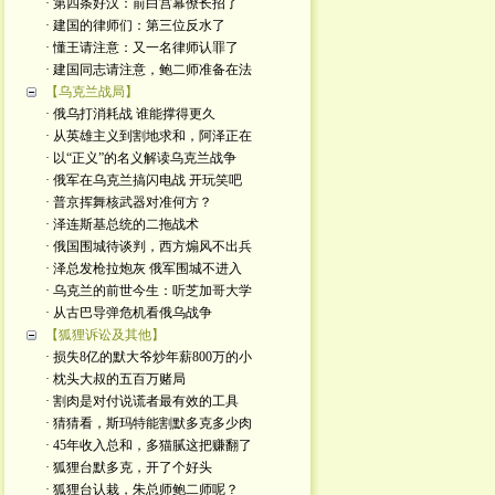
· 第四条好汉：前白宫幕僚长招了
· 建国的律师们：第三位反水了
· 懂王请注意：又一名律师认罪了
· 建国同志请注意，鲍二师准备在法
【乌克兰战局】
· 俄乌打消耗战 谁能撑得更久
· 从英雄主义到割地求和，阿泽正在
· 以“正义”的名义解读乌克兰战争
· 俄军在乌克兰搞闪电战 开玩笑吧
· 普京挥舞核武器对准何方？
· 泽连斯基总统的二拖战术
· 俄国围城待谈判，西方煽风不出兵
· 泽总发枪拉炮灰 俄军围城不进入
· 乌克兰的前世今生：听芝加哥大学
· 从古巴导弹危机看俄乌战争
【狐狸诉讼及其他】
· 损失8亿的默大爷炒年薪800万的小
· 枕头大叔的五百万赌局
· 割肉是对付说谎者最有效的工具
· 猜猜看，斯玛特能割默多克多少肉
· 45年收入总和，多猫腻这把赚翻了
· 狐狸台默多克，开了个好头
· 狐狸台认栽，朱总师鲍二师呢？