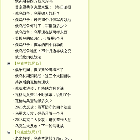
· 俄罗斯会西方被灭掉吗
· 普京愿共享克里米亚：《每日邮报
· 俄乌战争：乌军60万战死？
· 俄乌战争：过去18个月俄军占领地
· 俄乌战争何时了，军援值多少？
· 俄乌战争：乌军现在缺两样东西
· 美援乌的610亿：仅够用8个月
· 俄乌战争：俄军的四个新动向
· 俄乌战争地图：25个月边界线之变
· 俄式绞肉机战法
【乌克兰战局15】
· 战争期间，俄罗斯经济垮不了
· 俄乌长期消耗战：这三个大国都认
· 兵谏后的瓦格纳现状
· 俄版水浒传：瓦格纳六月兵谏
· 瓦格纳兵变24小时落幕，说明了什
· 瓦格纳兵变能撑多久？
· 2023大反攻：俄军防守的四个法宝
· 乌军大反攻：弹药只够一个月
· 2023乌克兰大反攻：进度差强人意
· 乌克兰大反攻：下一轮消耗战
【乌克兰战局17】
· 老米教授：乌克兰逆转？No，No，