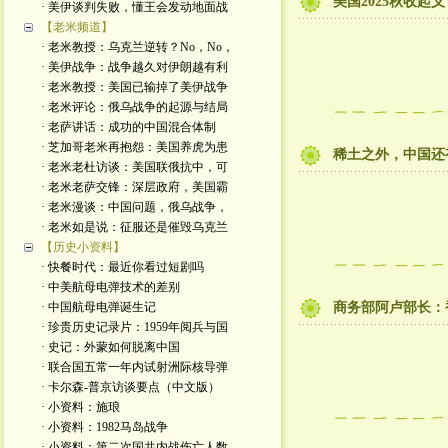
美国2025秋收起义
· 美伊谈判失败，懂王会发动地面战
【老米频道】
· 老米教授：乌克兰逆转？No，No，
· 美伊战争：战争越久对伊朗越有利
· 老米教授：美国已输掉了美伊战争
· 老米评论：俄乌战争的起源与结局
· 老萨讲话：成功的中国混合体制
· 芝加哥老米再抱怨：美国养虎为患
稀土之外，中国还
· 老米老杜访谈：美国联俄抗中，可
· 老米老萨交锋：深层政府，美国霸
· 老米漫谈：中国问题，俄乌战争，
· 老米如是说：征服还是催毁乌克兰
【历史小资料】
· 快餐时代：最近你看过短剧吗
· 中美航母电弹技术的差别
· 中国航母电弹诞生记
商务部阿卢部长：
· 珍贵历史记录片：1959年阅兵与国
· 史记：外蒙如何脱离中国
· 联合国五常一年内试射洲际核导弹
· 卡尔森-普京访谈要点（中文版）
· 小资料：施琅
· 小资料：1982马岛战争
· 小资料：第二次国共内战伤亡人数