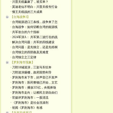
· 川普关税赢麻了，谁买单？
· 莫迪老仙不明白：川普关税专打金
· 懂王关税战的三大成果
【台海战争3】
· 台湾能源进口三条线，战争来了怎
· 台海战争：如何切断台湾的能源线
· 共军攻台的六个指标
· 2024军演A： 共军第二波打击的战
· 解决台湾问题：共军的四线建设
· 台湾问题：是先独立，还是先梧桐
· 台湾独立的四部曲及其难度
· 台湾独立之三定律
【罗刹海市现象】
· 刀郎18城巡演，三架马车狂奔
· 刀郎巡演爆棚，政府因势利导
· 罗刹海市未下市，好声音已不发声
· 罗刹海市：医药整顿已开始，文艺
· 罗刹海市：播放335亿，央视捧场
· 罗刹海市走向：让赖民主胡自由们
· 官媒评罗刹海市：一股清流
· 《罗刹海市》是社会洗涤剂
· 初闻《罗刹海市》有感
【乌克兰战局2】