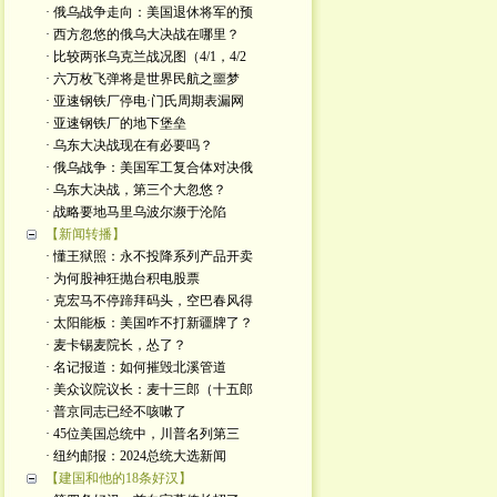
· 俄乌战争走向：美国退休将军的预
· 西方忽悠的俄乌大决战在哪里？
· 比较两张乌克兰战况图（4/1，4/2
· 六万枚飞弹将是世界民航之噩梦
· 亚速钢铁厂停电·门氏周期表漏网
· 亚速钢铁厂的地下堡垒
· 乌东大决战现在有必要吗？
· 俄乌战争：美国军工复合体对决俄
· 乌东大决战，第三个大忽悠？
· 战略要地马里乌波尔濒于沦陷
【新闻转播】
· 懂王狱照：永不投降系列产品开卖
· 为何股神狂抛台积电股票
· 克宏马不停蹄拜码头，空巴春风得
· 太阳能板：美国咋不打新疆牌了？
· 麦卡锡麦院长，怂了？
· 名记报道：如何摧毁北溪管道
· 美众议院议长：麦十三郎（十五郎
· 普京同志已经不咳嗽了
· 45位美国总统中，川普名列第三
· 纽约邮报：2024总统大选新闻
【建国和他的18条好汉】