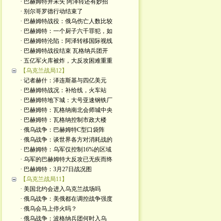
· 巴赫姆特并未失 阿泽转还有妙招
· 别尔哥罗德行动结束了
· 巴赫姆特战役：俄乌伤亡人数比较
· 巴赫姆特：一个厨子六千罪犯，如
· 巴赫姆特沦陷：阿泽转移国际视线
· 巴赫姆特战役结束 瓦格纳兵团开
· 五亿军火库被炸，大反攻困难重重
【乌克兰战局12】
· 记者赫什：泽连斯基与四亿美元
· 巴赫姆特战况：补给线，火车站
· 巴赫姆特地下城：大号亚速钢铁厂
· 巴赫姆特：瓦格纳南北会师城中央
· 巴赫姆特：瓦格纳控制市政大楼
· 俄乌战争：巴赫姆特C型口袋阵
· 俄乌战争：谈世界各方对消耗战的
· 巴赫姆特：乌军仅控制16%的区域
· 乌军的巴赫姆特大反攻已无疾而终
· 巴赫姆特：3月27日战况图
【乌克兰战局11】
· 美国北约会进入乌克兰战场吗
· 俄乌战争：美俄都在调控战争强度
· 俄乌会马上停火吗？
· 俄乌战争：波格纳兵团何时入乌