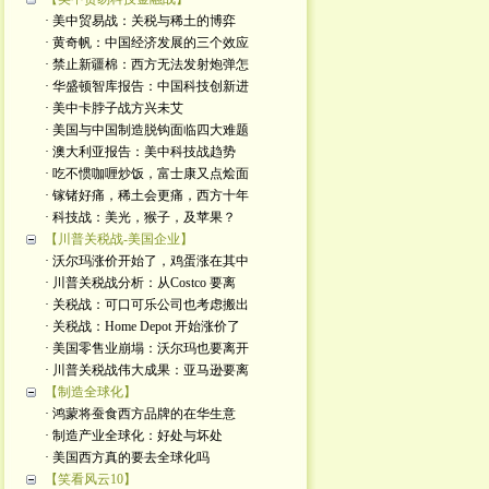
· 美中贸易战：关税与稀土的博弈
· 黄奇帆：中国经济发展的三个效应
· 禁止新疆棉：西方无法发射炮弹怎
· 华盛顿智库报告：中国科技创新进
· 美中卡脖子战方兴未艾
· 美国与中国制造脱钩面临四大难题
· 澳大利亚报告：美中科技战趋势
· 吃不惯咖喱炒饭，富士康又点烩面
· 镓锗好痛，稀土会更痛，西方十年
· 科技战：美光，猴子，及苹果？
【川普关税战-美国企业】
· 沃尔玛涨价开始了，鸡蛋涨在其中
· 川普关税战分析：从Costco 要离
· 关税战：可口可乐公司也考虑搬出
· 关税战：Home Depot 开始涨价了
· 美国零售业崩塌：沃尔玛也要离开
· 川普关税战伟大成果：亚马逊要离
【制造全球化】
· 鸿蒙将蚕食西方品牌的在华生意
· 制造产业全球化：好处与坏处
· 美国西方真的要去全球化吗
【笑看风云10】