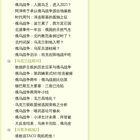
· 俄乌战争：人困马乏，进入2025？
· 阿泽终于承认俄乌战争源自地缘政
· 时代周刊：泽连斯基的孤独之征
· 俄乌战争：波兰累了，西方其它国
· 北溪事件一年后：俄国的天然气生
· 俄乌战争：北约教范条例过时了？
· 北约试探：乌克兰割地入帮？
· 俄乌战争：乌军兵源枯竭？
· 俄乌战争启示：坦克在阵地战中吃
【乌克兰战局18】
· 敖德萨主权的历史沿革与俄乌战争
· 俄乌战争：第四辆美式M1坦克被摧
· 俄乌战争两年：俄乌战损比估算
· 顿巴斯五大要塞：三座已沦陷
· 俄乌战争两周年小结
· 俄乌战争：戈兰高地化？
· 乌克兰获欧盟候选国资格之分析
· 俄乌战争：唯武器论可修矣
· 俄乌战争：小泽乞讨未果，拜登被
· 大反攻结束，马林卡沦陷，俄乌攻
【川普关税战2】
· 谁敢说TACO 我掐死他！