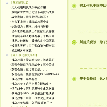
【随想随说12】
把工作从中国夺回
· 无人机在现代战争中的作用
· 敖德萨主权的历史沿革与俄乌战争
· 战争期间，俄罗斯经济垮不了
· 东大不上套：战狼战怂哪个多
· 执政权力：获取、维持与转移
· 当今世界最强的三个国家以及存在
· 张雪机车加入超级赛事，十场五夺
· 世界杯转播权：香港印度中国愿花
川普关税战：除了
· 转播世界杯：空手套白狼与拒当冤
· 懂王怒斥章家敦
【阿川俄乌停火系列】
· 俄乌战局：看云卷云舒，等水落石
· 双普会谈后的俄乌战争：三个关键
· 双普会谈：重点其实是。。。
· 双普会谈：预测普京的DOS和DON&#
美中关税战：这才
· 俄乌战争三年半有感
· 俄乌战争：谁不意愿立即结束？
· 俄乌战争：阿川第三张牛皮又吹破
· 俄乌战争2025：果然是边打边谈的
· 俄乌战争：川普三张牛皮已吹破俩
· 俄乌战争结局：剁手脚 嘎腰子？