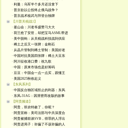
· 利曼：乌军半个多月还没拿下
· 普京欲以公投终止俄乌战争？
· 普京战术核武与拜登台独牌
【川普关税战1】
· 釜山会：川老爷盛赞习大大
· 荷兰抢了安世，却把宝马ASML带进
· 美中脱钩：从关税战科技战到供应
· 稀土之后又一张牌：金刚石
· 从晶片管制到稀土管制：美国好老
· 中国对抗美国四张牌：稀土大豆东
· 阿川征收港口费：祝九歌
· 中国：原来市场也是好筹码
· 豆豆：中国会一点一点买，跟懂王
· 美国2025秋收起义
【东风系列】
· 中国反台独区域拒止的利器：东风
· 东风-31AG：因泄密而改版的故事
【阿贵频道】
· 阿贵，班农特赦了，你呢？
· 阿贵宣称：美司法部与中共深度合
· 阿贵被捕前谈SVB，得罪的人浮出
· 阿贵进局子：诈骗了不该诈骗的人