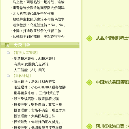
· 马上校：两场热战一场冷战，谁输
· 川普总统会派遣地面部队去伊朗吗
· 无人机在现代战争中的作用
· 敖德萨主权的历史沿革与俄乌战争
· 老米教授：乌克兰逆转？No，No，
· 小泽：打通欧亚战争的任督二脉
· 从韩战学到的戒律，美军遵守至今
从晶片管制到稀土
分类目录
【有关人工智能】
· 制造技术是根，AI技术是叶
· 有关AI发展的几点讨论
· 人工智能（AI）四问
【退休计划】
· 懂王访华：退休计划再夯实
中国对抗美国四张
· 临近退休：小心401k/IRA税务陷阱
· 世界萧条来临， 三招对策在手
· 股市继续高涨，股票接着兑现
· 投资理财：财务自由，其实不难
· 投资理财：市场不确定，现金才为
· 投资理财：大兵团与游击队
· 投资理财：你最好的朋友就是。。
阿川征收港口费：
· 投资理财：低调奢华与浮夸浪费