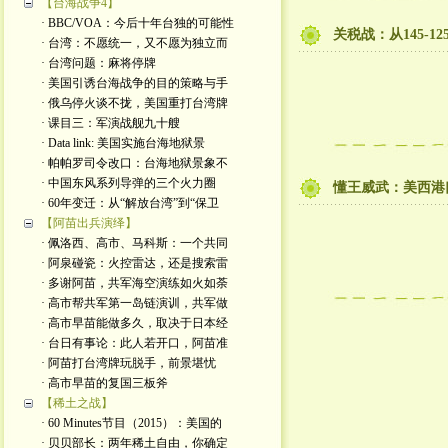
【台海战争4】
· BBC/VOA：今后十年台独的可能性
关税战：从145-1
· 台湾：不愿统一，又不愿为独立而
· 台湾问题：麻将停牌
· 美国引诱台海战争的目的策略与手
· 俄乌停火谈不拢，美国重打台湾牌
· 课目三：军演战舰九十艘
· Data link: 美国实施台海地狱景
· 帕帕罗司令改口：台海地狱景象不
· 中国东风系列导弹的三个火力圈
懂王威武：美西港
· 60年变迁：从“解放台湾”到“保卫
【阿苗出兵演绎】
· 佩洛西、高市、马科斯：一个共同
· 阿泉碰瓷：火控雷达，还是搜索雷
· 多谢阿苗，共军海空演练如火如荼
· 高市帮共军第一岛链演训，共军做
· 高市早苗能做多久，取决于日本经
· 台日有事论：此人若开口，阿苗准
· 阿苗打台湾牌玩脱手，前景堪忧
· 高市早苗的复国三板斧
【稀土之战】
· 60 Minutes节目（2015）：美国的
· 贝贝部长：两年稀土自由，你确定