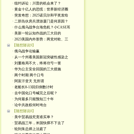
· 纽约诉讼：川普的机会来了？
· 黄金十亿人的恐慌：世界新经济圈
· 突发奇想：2025诺贝尔和平奖发给
· 二胆岛伙房兵漂游厦门是何原因？
· 什么俄乌战争台海危机？小CASE耳
· 美新一轮认知作战的三大目的
· 2023美国内外形势：两党对欧、三
【随想随说9】
· 俄乌战争论输赢
· 从一个州看美国新冠突破性感染之
· 刘董格局不大，终将功亏一篑
· 华为公主安全回国的三大措施
· 两个时期 两个口号
· 阿富汗变天 无所谓
· 老船长8-13回归倒数计时
· 去中国化口号喊完之后呢？
· 为何最多只能预知三十年
· 论中共政权何时垮台
【随想随说8】
· 美中贸易战究竟谁买单？
· 贸易战三年，米国快撑不下去了
· 轮到朱总师上法庭了