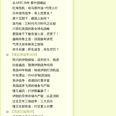
· 从APEC30年 看中国崛起
· 红海危机：哈马斯外溢+代理人行
· 日本侵华战争：有人想更名？
· 麦十五朗下，建国上如何？
· 放与收：江时代与习时代之比较
· 21世纪美国的新全球化战略
· 爱国者干下极音速匕首，厉害了！
· 越南待客之道：挂国旗有讲究
· 气球大叔布林肯之烦恼
· 仰天长啸：即生波音，何生空巴？
【美以伊战争2026】
· 阿川的伊朗烦恼：误判宫斗、骑虎
· 比较越战，预测伊朗战争结局
· 美国40年制裁：铸就伊朗打消耗战
· 中东漕运：054A护航四油轮
· 美伊战争：添酒回灯重开宴
· 美国战斧飞弹的储备与产能
· 懂王威武：打伊朗赢麻了！
· 伊朗的导弹存储与产能，以及消耗
· 过去五年三场战争：三大启示
· 懂王生财有道：打仗要人付费
【乌克兰战局19】