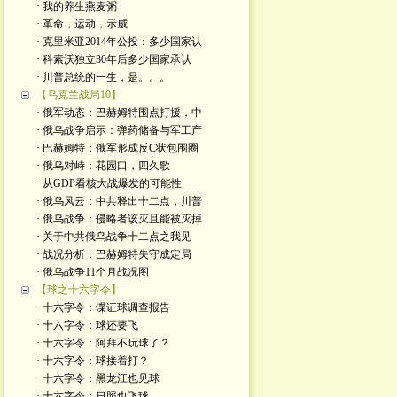
· 我的养生燕麦粥
· 革命，运动，示威
· 克里米亚2014年公投：多少国家认
· 科索沃独立30年后多少国家承认
· 川普总统的一生，是。。。
【乌克兰战局10】
· 俄军动态：巴赫姆特围点打援，中
· 俄乌战争启示：弹药储备与军工产
· 巴赫姆特：俄军形成反C状包围圈
· 俄乌对峙：花园口，四久歌
· 从GDP看核大战爆发的可能性
· 俄乌风云：中共释出十二点，川普
· 俄乌战争：侵略者该灭且能被灭掉
· 关于中共俄乌战争十二点之我见
· 战况分析：巴赫姆特失守成定局
· 俄乌战争11个月战况图
【球之十六字令】
· 十六字令：谍证球调查报告
· 十六字令：球还要飞
· 十六字令：阿拜不玩球了？
· 十六字令：球接着打？
· 十六字令：黑龙江也见球
· 十六字令：日照也飞球