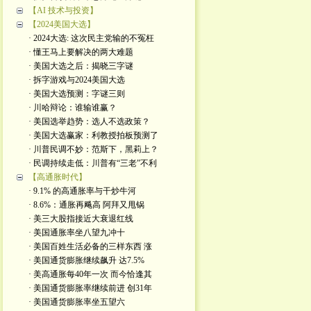
【AI 技术与投资】
【2024美国大选】
· 2024大选: 这次民主党输的不冤枉
· 懂王马上要解决的两大难题
· 美国大选之后：揭晓三字谜
· 拆字游戏与2024美国大选
· 美国大选预测：字谜三则
· 川哈辩论：谁输谁赢？
· 美国选举趋势：选人不选政策？
· 美国大选赢家：利教授拍板预测了
· 川普民调不妙：范斯下，黑莉上？
· 民调持续走低：川普有“三老”不利
【高通胀时代】
· 9.1% 的高通胀率与干炒牛河
· 8.6%：通胀再飚高 阿拜又甩锅
· 美三大股指接近大衰退红线
· 美国通胀率坐八望九冲十
· 美国百姓生活必备的三样东西 涨
· 美国通货膨胀继续飙升 达7.5%
· 美高通胀每40年一次 而今恰逢其
· 美国通货膨胀率继续前进 创31年
· 美国通货膨胀率坐五望六