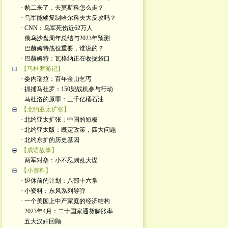
· 豹二来了，去莫斯科怎么走？
· 乌军能够复制哈尔科夫大反攻吗？
· CNN：乌军死伤近62万人
· 俄乌沙盘周年总结与2023年预测
· 巴赫姆特战役重要，谁说的？
· 巴赫姆特：瓦格纳正在收拢袋口
【马杜罗游记】
· 委内瑞拉：百年金山乞丐
· 抓捕马杜罗：150架战机参与行动
· 马杜洛的原罪：三千亿桶石油
【北约亚太扩张】
· 北约亚太扩张：中国的短板
· 北约亚太版：既定政策，四大问题
· 北约东扩的历史基因
【成语故事】
· 两军对垒：小不忍则乱大谋
【小资料】
· 退休前的计划：八部十六掌
· 小资料：东风系列导弹
· 一个美国上中产家庭的经济结构
· 2023年4月：二十国家通货膨胀率
· 五大汉奸回顾