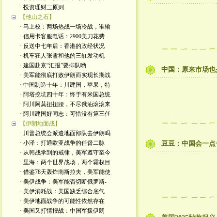
· 投资理财三原则
【他山之石】
· 马上校：两场热战一场冷战，谁输
· 信用卡客服电话：2900美刀花费
· 反送中七年后：香港的政经状况
· 机车狂人张雪和他的三缸发动机
· 建国赴京“汇报”要排队哟
中国：原来市场也
· 美军能彻底打败伊朗而实现长期战
· 中国制造十年：川建国，苹果，特
· 阿塔挖坑四十年：终于有米国总统
· 阿川阿莫扭扭腰，不尽俄油滚滚来
· 阿川建国好同志：可惜没有第三任
【伊朗地面战】
· 川普总统会派遣地面部队去伊朗吗
· 小泽：打通欧亚战争的任督二脉
豆豆：中国会一点
· 从韩战学到的戒律，美军遵守至今
· 里海：两个世界战场，两个霸权目
· 借鉴78天轰炸南斯拉夫，美军能使
· 美伊战争：美军能否切断俄罗斯-
· 美伊消耗战：美国缺乏综合底气
· 美伊地面战争的可能性依然存在
· 美国又打情报战：中国军援伊朗