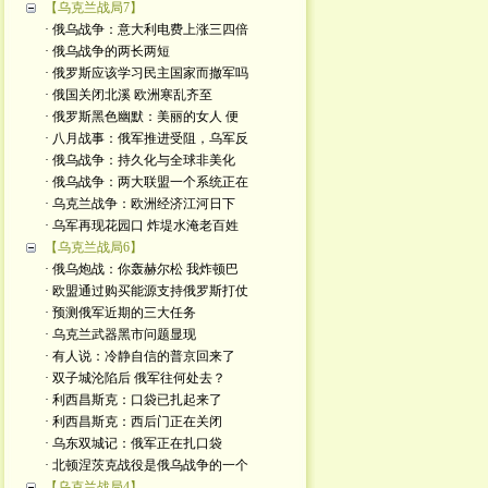
【乌克兰战局7】
· 俄乌战争：意大利电费上涨三四倍
· 俄乌战争的两长两短
· 俄罗斯应该学习民主国家而撤军吗
· 俄国关闭北溪 欧洲寒乱齐至
· 俄罗斯黑色幽默：美丽的女人 便
· 八月战事：俄军推进受阻，乌军反
· 俄乌战争：持久化与全球非美化
· 俄乌战争：两大联盟一个系统正在
· 乌克兰战争：欧洲经济江河日下
· 乌军再现花园口 炸堤水淹老百姓
【乌克兰战局6】
· 俄乌炮战：你轰赫尔松 我炸顿巴
· 欧盟通过购买能源支持俄罗斯打仗
· 预测俄军近期的三大任务
· 乌克兰武器黑市问题显现
· 有人说：冷静自信的普京回来了
· 双子城沦陷后 俄军往何处去？
· 利西昌斯克：口袋已扎起来了
· 利西昌斯克：西后门正在关闭
· 乌东双城记：俄军正在扎口袋
· 北顿涅茨克战役是俄乌战争的一个
【乌克兰战局4】