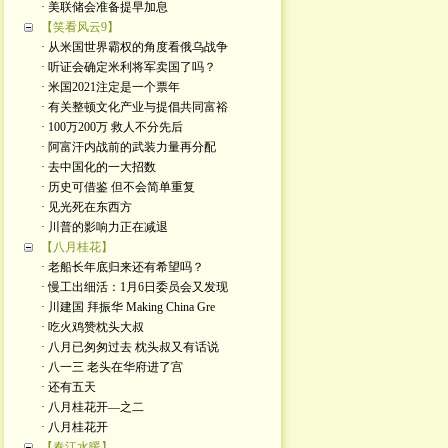
· 美联储会准备提早加息
【笑看风云9】
· 从米国世界霸权的角度看俄乌战争
· 听证会确定米利将军卖国了吗？
· 米国2021注定是一个票年
· 有关整顿文化产业与提倡共同富裕
· 100万200万 救人不分先后
· 阿富汗内战前的武装力量再分配
· 去中国化的一大招数
· 历史可借鉴 但不会简单重复
· 见光死在东西方
· 川普的影响力正在减退
【八月桂花】
· 老船长年底归来还有希望吗？
· 慢工出细活：1月6日委员会又发现
· 川建国 拜振华 Making China Gre
· 吃火鸡赞枕头大叔
· 八月已匆匆过去 枕头叔又有话说
· 八一三 老头在华府进了宫
· 还有五天
· 八月桂花开—之二
· 八月桂花开
【春江水暖】