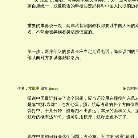
家自愿统一，或像欧盟的申根协定那样对中国人民取消边
重要的事再说一次：两岸武装割据政权都要以中国人民的
名。不然会被异族看笑话捞便宜的。
第一步，两岸部队的参谋长应当定期通电话，降低误判的
部队向对方参谋部派联络员。
作者：
常獃申
回复
jincao
留言时间：20
听说中国最近解决了这个问题，应当还没用在现役的东风26
是靠“饱和轰炸”：连发七弹，预计航母逃避的各个方向位
弹打中。十几分钟，航母跑不出多远，本身的面积又大。
航母的概率达50％。也可以用核弹，航母更跑不了了。
现在中国如何解决这个问题，没公布。不过据`砖家`猜测