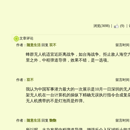
浏览(3698)
(9)
文章评论
作者：
随意生活
回复
双不
留言时间：20
蜂群无人机适宜近距离战争，如台海战争。拒止敌人海空力量与3
里之外，中程弹道导弹，效果不错，是一选项。
作者：
双不
留言时间：20
我认为中国军事潜力最大的一次展示是10月一日深圳的无
架无人机在一台计算机的操纵下精确无误执行指令合成复
无人机携带的不是灯泡而是炸弹。
作者：
随意生活
回复
覅覅
留言时间：20
所以呢，大力发展中程弹道导弹，增强反介入区域拒止能