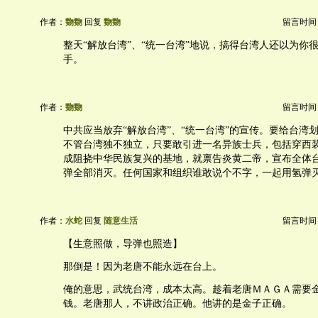
作者：
覅覅
回复
覅覅
留言时间：20
整天“解放台湾”、“统一台湾”地说，搞得台湾人还以为你
手。
作者：
覅覅
留言时间：20
中共应当放弃“解放台湾”、“统一台湾”的宣传。要给台湾
不管台湾独不独立，只要敢引进一名异族士兵，包括穿西
成阻挠中华民族复兴的基地，就禀告炎黄二帝，宣布全体
弹全部消灭。任何国家和组织谁敢说个不字，一起用氢弹
作者：
水蛇
回复
随意生活
留言时间：20
【生意照做，导弹也照造】
那倒是！因为老唐不能永远在台上。
俺的意思，武统台湾，成本太高。趁着老唐ＭＡＧＡ需要
钱。老唐那人，不讲政治正确。他讲的是金子正确。