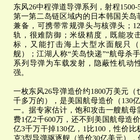
东风26中程弹道导弹系列，射程1500-
第一第二岛链区域内的日本韩国关岛
兼备，可携带常规弹头与核弹头；12
轨，很难防御；米级精度，既能攻
标，又能打击海上大型水面舰只（
舰
）；江湖人称“关岛快递”“航母杀手
系列导弹为车载发射，隐蔽性机动
强。
一枚东风26导弹造价约1800万美元（
千多万的），是美国航母造价（130亿
一。据专家估计，饱和攻击一艘航母需
费1亿2千600万，还不到美国航母造
亿3千万干掉130亿，1比100，性价
克3型导弹驱逐舰（造价30亿美元）