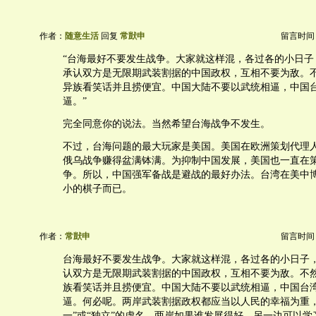
作者：
随意生活
回复
常獃申
留言时间：20
“台海最好不要发生战争。大家就这样混，各过各的小日子
承认双方是无限期武装割据的中国政权，互相不要为敌。
异族看笑话并且捞便宜。中国大陆不要以武统相逼，中国
逼。”
完全同意你的说法。当然希望台海战争不发生。
不过，台海问题的最大玩家是美国。美国在欧洲策划代理
俄乌战争赚得盆满钵满。为抑制中国发展，美国也一直在
争。所以，中国强军备战是避战的最好办法。台湾在美中
小的棋子而已。
作者：
常獃申
留言时间：20
台海最好不要发生战争。大家就这样混，各过各的小日子
认双方是无限期武装割据的中国政权，互相不要为敌。不
族看笑话并且捞便宜。中国大陆不要以武统相逼，中国台
逼。何必呢。两岸武装割据政权都应当以人民的幸福为重，
一”或“独立”的虚名。两岸如果谁发展得好，另一边可以