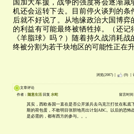
国加大军援，战争的强度将会逐渐减
机还会运转下去。
目前停火谈判的条
后就不好说了。从地缘政治大国博弈
的利益有可能最终被牺牲掉。（还记
《羊脂球》吗？）随着持久战消耗战
终被分割为若干块地区的可能性正在
浏览(2087)
(9)
文章评论
作者：
随意生活
回复
水蛇
留言时间：20
其实，西欧各国一直在是否公开派兵去乌克兰打仗在私底
斯的荷包蛋，不敢明目张胆地亮出计划ABC。以后的恐怖
是必需的，都有西方的参与。。。