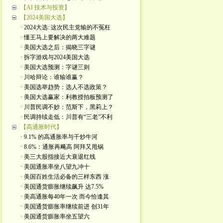
【AI 技术与投资】
【2024美国大选】
· 2024大选: 这次民主党输的不冤枉
· 懂王马上要解决的两大难题
· 美国大选之后：揭晓三字谜
· 拆字游戏与2024美国大选
· 美国大选预测：字谜三则
· 川哈辩论：谁输谁赢？
· 美国选举趋势：选人不选政策？
· 美国大选赢家：利教授拍板预测了
· 川普民调不妙：范斯下，黑莉上？
· 民调持续走低：川普有“三老”不利
【高通胀时代】
· 9.1% 的高通胀率与干炒牛河
· 8.6%：通胀再飚高 阿拜又甩锅
· 美三大股指接近大衰退红线
· 美国通胀率坐八望九冲十
· 美国百姓生活必备的三样东西 涨
· 美国通货膨胀继续飙升 达7.5%
· 美高通胀每40年一次 而今恰逢其
· 美国通货膨胀率继续前进 创31年
· 美国通货膨胀率坐五望六