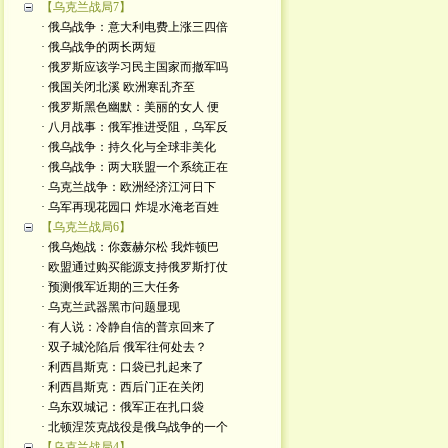
【乌克兰战局7】
· 俄乌战争：意大利电费上涨三四倍
· 俄乌战争的两长两短
· 俄罗斯应该学习民主国家而撤军吗
· 俄国关闭北溪 欧洲寒乱齐至
· 俄罗斯黑色幽默：美丽的女人 便
· 八月战事：俄军推进受阻，乌军反
· 俄乌战争：持久化与全球非美化
· 俄乌战争：两大联盟一个系统正在
· 乌克兰战争：欧洲经济江河日下
· 乌军再现花园口 炸堤水淹老百姓
【乌克兰战局6】
· 俄乌炮战：你轰赫尔松 我炸顿巴
· 欧盟通过购买能源支持俄罗斯打仗
· 预测俄军近期的三大任务
· 乌克兰武器黑市问题显现
· 有人说：冷静自信的普京回来了
· 双子城沦陷后 俄军往何处去？
· 利西昌斯克：口袋已扎起来了
· 利西昌斯克：西后门正在关闭
· 乌东双城记：俄军正在扎口袋
· 北顿涅茨克战役是俄乌战争的一个
【乌克兰战局4】