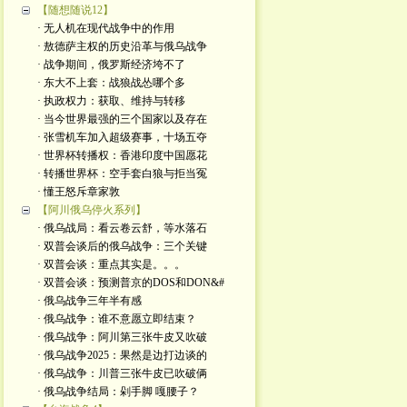
【随想随说12】
· 无人机在现代战争中的作用
· 敖德萨主权的历史沿革与俄乌战争
· 战争期间，俄罗斯经济垮不了
· 东大不上套：战狼战怂哪个多
· 执政权力：获取、维持与转移
· 当今世界最强的三个国家以及存在
· 张雪机车加入超级赛事，十场五夺
· 世界杯转播权：香港印度中国愿花
· 转播世界杯：空手套白狼与拒当冤
· 懂王怒斥章家敦
【阿川俄乌停火系列】
· 俄乌战局：看云卷云舒，等水落石
· 双普会谈后的俄乌战争：三个关键
· 双普会谈：重点其实是。。。
· 双普会谈：预测普京的DOS和DON&#
· 俄乌战争三年半有感
· 俄乌战争：谁不意愿立即结束？
· 俄乌战争：阿川第三张牛皮又吹破
· 俄乌战争2025：果然是边打边谈的
· 俄乌战争：川普三张牛皮已吹破俩
· 俄乌战争结局：剁手脚 嘎腰子？