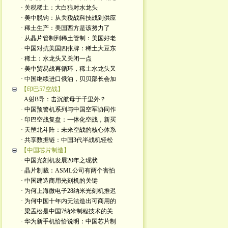
· 关税稀土：大白狼对水龙头
· 美中脱钩：从关税战科技战到供应
· 稀土生产：美国西方是该努力了
· 从晶片管制到稀土管制：美国好老
· 中国对抗美国四张牌：稀土大豆东
· 稀土：水龙头又关闭一点
· 美中贸易战再循环，稀土水龙头又
· 中国继续进口俄油，贝贝部长会加
【印巴57空战】
· A射B导：击沉航母于千里外？
· 中国预警机系列与中国空军协同作
· 印巴空战复盘：一体化空战，新买
· 天罡北斗阵：未来空战的核心体系
· 共享数据链：中国3代半战机轻松
【中国芯片制造】
· 中国光刻机发展20年之现状
· 晶片制裁：ASML公司有两个害怕
· 中国建造商用光刻机的关键
· 为何上海微电子28纳米光刻机推迟
· 为何中国十年内无法造出可商用的
· 梁孟松是中国7纳米制程技术的关
· 华为新手机恰恰说明：中国芯片制