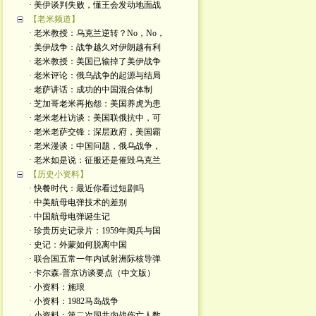
· 美伊谈判失败，懂王会发动地面战
【老米频道】
· 老米教授：乌克兰逆转？No，No，
· 美伊战争：战争越久对伊朗越有利
· 老米教授：美国已输掉了美伊战争
· 老米评论：俄乌战争的起源与结局
· 老萨讲话：成功的中国混合体制
· 芝加哥老米再抱怨：美国养虎为患
· 老米老杜访谈：美国联俄抗中，可
· 老米老萨交锋：深层政府，美国霸
· 老米漫谈：中国问题，俄乌战争，
· 老米如是说：征服还是催毁乌克兰
【历史小资料】
· 快餐时代：最近你看过短剧吗
· 中美航母电弹技术的差别
· 中国航母电弹诞生记
· 珍贵历史记录片：1959年阅兵与国
· 史记：外蒙如何脱离中国
· 联合国五常一年内试射洲际核导弹
· 卡尔森-普京访谈要点（中文版）
· 小资料：施琅
· 小资料：1982马岛战争
· 小资料：第二次国共内战伤亡人数