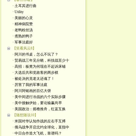
· 土耳其进行曲
· Utility
· 美丽的心灵
· 精神病院赞
· 老鸭粉丝汤
· 煮熟的鸭子
· 军事法庭好
【笑看风云8】
· 阿川的书桌，怎么不玩了？
· 贸易战三年见分晓，科技战至少十
· 高招：板凳为何现在不起诉床铺
· 大选后共和党政客的两步棋
· 被处决的克老太还魂了！
· 厉害了我的军事法庭
· 阿川阿铭画的百亿大饼
· 美中间进行冷战的六个实际步骤
· 美中接触伊始，要论输赢尚早
· 美国政治：摇橹推舟，红蓝互换
【随想随说10】
· 米国对华认知作战的左右手互搏
· 俄乌战争开启北约全球化，直指中
· 中日合作造大飞机，靠谱吗？