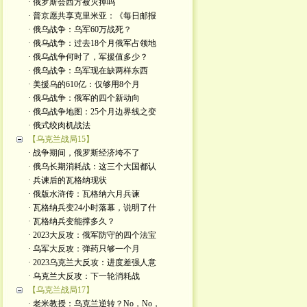
· 俄罗斯会西方被灭掉吗
· 普京愿共享克里米亚：《每日邮报
· 俄乌战争：乌军60万战死？
· 俄乌战争：过去18个月俄军占领地
· 俄乌战争何时了，军援值多少？
· 俄乌战争：乌军现在缺两样东西
· 美援乌的610亿：仅够用8个月
· 俄乌战争：俄军的四个新动向
· 俄乌战争地图：25个月边界线之变
· 俄式绞肉机战法
【乌克兰战局15】
· 战争期间，俄罗斯经济垮不了
· 俄乌长期消耗战：这三个大国都认
· 兵谏后的瓦格纳现状
· 俄版水浒传：瓦格纳六月兵谏
· 瓦格纳兵变24小时落幕，说明了什
· 瓦格纳兵变能撑多久？
· 2023大反攻：俄军防守的四个法宝
· 乌军大反攻：弹药只够一个月
· 2023乌克兰大反攻：进度差强人意
· 乌克兰大反攻：下一轮消耗战
【乌克兰战局17】
· 老米教授：乌克兰逆转？No，No，