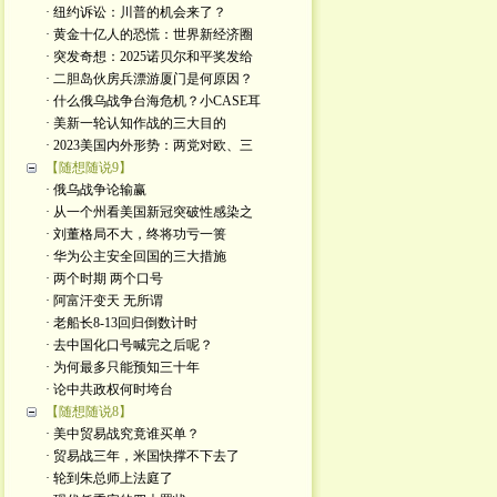
· 纽约诉讼：川普的机会来了？
· 黄金十亿人的恐慌：世界新经济圈
· 突发奇想：2025诺贝尔和平奖发给
· 二胆岛伙房兵漂游厦门是何原因？
· 什么俄乌战争台海危机？小CASE耳
· 美新一轮认知作战的三大目的
· 2023美国内外形势：两党对欧、三
【随想随说9】
· 俄乌战争论输赢
· 从一个州看美国新冠突破性感染之
· 刘董格局不大，终将功亏一篑
· 华为公主安全回国的三大措施
· 两个时期 两个口号
· 阿富汗变天 无所谓
· 老船长8-13回归倒数计时
· 去中国化口号喊完之后呢？
· 为何最多只能预知三十年
· 论中共政权何时垮台
【随想随说8】
· 美中贸易战究竟谁买单？
· 贸易战三年，米国快撑不下去了
· 轮到朱总师上法庭了