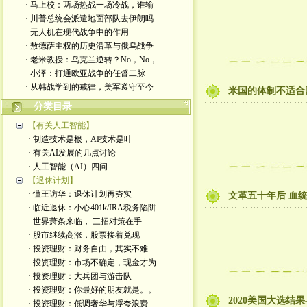
· 马上校：两场热战一场冷战，谁输
· 川普总统会派遣地面部队去伊朗吗
· 无人机在现代战争中的作用
· 敖德萨主权的历史沿革与俄乌战争
· 老米教授：乌克兰逆转？No，No，
· 小泽：打通欧亚战争的任督二脉
· 从韩战学到的戒律，美军遵守至今
米国的体制不适合
分类目录
【有关人工智能】
· 制造技术是根，AI技术是叶
· 有关AI发展的几点讨论
· 人工智能（AI）四问
【退休计划】
· 懂王访华：退休计划再夯实
文革五十年后 血
· 临近退休：小心401k/IRA税务陷阱
· 世界萧条来临， 三招对策在手
· 股市继续高涨，股票接着兑现
· 投资理财：财务自由，其实不难
· 投资理财：市场不确定，现金才为
· 投资理财：大兵团与游击队
· 投资理财：你最好的朋友就是。。
2020美国大选结
· 投资理财：低调奢华与浮夸浪费