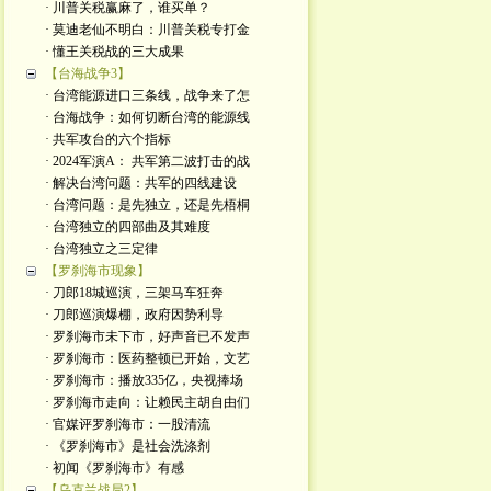
· 川普关税赢麻了，谁买单？
· 莫迪老仙不明白：川普关税专打金
· 懂王关税战的三大成果
【台海战争3】
· 台湾能源进口三条线，战争来了怎
· 台海战争：如何切断台湾的能源线
· 共军攻台的六个指标
· 2024军演A： 共军第二波打击的战
· 解决台湾问题：共军的四线建设
· 台湾问题：是先独立，还是先梧桐
· 台湾独立的四部曲及其难度
· 台湾独立之三定律
【罗刹海市现象】
· 刀郎18城巡演，三架马车狂奔
· 刀郎巡演爆棚，政府因势利导
· 罗刹海市未下市，好声音已不发声
· 罗刹海市：医药整顿已开始，文艺
· 罗刹海市：播放335亿，央视捧场
· 罗刹海市走向：让赖民主胡自由们
· 官媒评罗刹海市：一股清流
· 《罗刹海市》是社会洗涤剂
· 初闻《罗刹海市》有感
【乌克兰战局2】