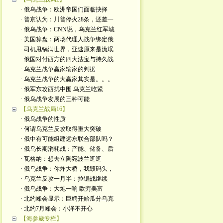
· 俄乌战争：欧洲帝国们面临抉择
· 普京认为：川普停火28条，还差一
· 俄乌战争：CNN说，乌克兰红军城
· 美国算盘：两场代理人战争绑定俄
· 司机甩锅满世界，亚速原来是流氓
· 俄国对付西方的四大法宝与持久战
· 乌克兰战争赢家输家的判据
· 乌克兰战争的大赢家其实是。。。
· 俄军东攻西扰中围 乌克兰吃紧
· 俄乌战争发展的三种可能
【乌克兰战局16】
· 俄乌战争的性质
· 何谓乌克兰反攻取得重大突破
· 俄中有可能组建远东联合部队吗？
· 俄乌长期消耗战：产能、储备、后
· 瓦格纳：想去立陶宛波兰逛逛
· 俄乌战争：你炸大桥，我毁码头，
· 乌克兰反攻一月半：拉锯战继续
· 俄乌战争：大炮一响 欧穷美富
· 北约峰会显示：巨鳄开始瓜分乌克
· 北约7月峰会：小泽不开心
【海参崴专栏】