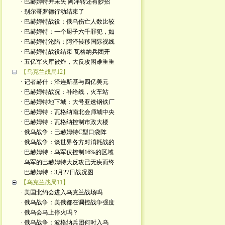
· 巴赫姆特并未失 阿泽转还有妙招
· 别尔哥罗德行动结束了
· 巴赫姆特战役：俄乌伤亡人数比较
· 巴赫姆特：一个厨子六千罪犯，如
· 巴赫姆特沦陷：阿泽转移国际视线
· 巴赫姆特战役结束 瓦格纳兵团开
· 五亿军火库被炸，大反攻困难重重
【乌克兰战局12】
· 记者赫什：泽连斯基与四亿美元
· 巴赫姆特战况：补给线，火车站
· 巴赫姆特地下城：大号亚速钢铁厂
· 巴赫姆特：瓦格纳南北会师城中央
· 巴赫姆特：瓦格纳控制市政大楼
· 俄乌战争：巴赫姆特C型口袋阵
· 俄乌战争：谈世界各方对消耗战的
· 巴赫姆特：乌军仅控制16%的区域
· 乌军的巴赫姆特大反攻已无疾而终
· 巴赫姆特：3月27日战况图
【乌克兰战局11】
· 美国北约会进入乌克兰战场吗
· 俄乌战争：美俄都在调控战争强度
· 俄乌会马上停火吗？
· 俄乌战争：波格纳兵团何时入乌