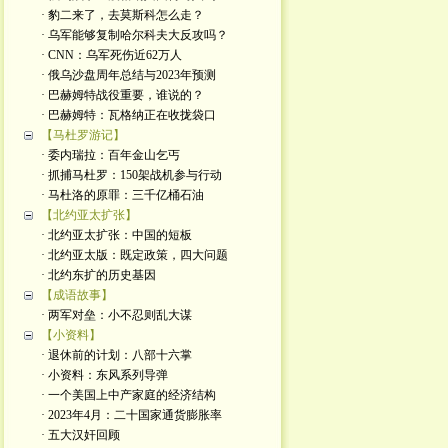
· 豹二来了，去莫斯科怎么走？
· 乌军能够复制哈尔科夫大反攻吗？
· CNN：乌军死伤近62万人
· 俄乌沙盘周年总结与2023年预测
· 巴赫姆特战役重要，谁说的？
· 巴赫姆特：瓦格纳正在收拢袋口
【马杜罗游记】
· 委内瑞拉：百年金山乞丐
· 抓捕马杜罗：150架战机参与行动
· 马杜洛的原罪：三千亿桶石油
【北约亚太扩张】
· 北约亚太扩张：中国的短板
· 北约亚太版：既定政策，四大问题
· 北约东扩的历史基因
【成语故事】
· 两军对垒：小不忍则乱大谋
【小资料】
· 退休前的计划：八部十六掌
· 小资料：东风系列导弹
· 一个美国上中产家庭的经济结构
· 2023年4月：二十国家通货膨胀率
· 五大汉奸回顾