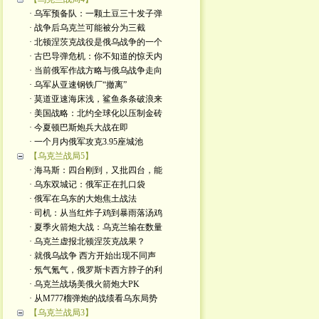
· 乌军预备队：一颗土豆三十发子弹
· 战争后乌克兰可能被分为三截
· 北顿涅茨克战役是俄乌战争的一个
· 古巴导弹危机：你不知道的惊天内
· 当前俄军作战方略与俄乌战争走向
· 乌军从亚速钢铁厂“撤离”
· 莫道亚速海床浅，鲨鱼条条破浪来
· 美国战略：北约全球化以压制金砖
· 今夏顿巴斯炮兵大战在即
· 一个月内俄军攻克3.95座城池
【乌克兰战局5】
· 海马斯：四台刚到，又批四台，能
· 乌东双城记：俄军正在扎口袋
· 俄军在乌东的大炮焦土战法
· 司机：从当红炸子鸡到暴雨落汤鸡
· 夏季火箭炮大战：乌克兰输在数量
· 乌克兰虚报北顿涅茨克战果？
· 就俄乌战争 西方开始出现不同声
· 氖气氪气，俄罗斯卡西方脖子的利
· 乌克兰战场美俄火箭炮大PK
· 从M777榴弹炮的战绩看乌东局势
【乌克兰战局3】