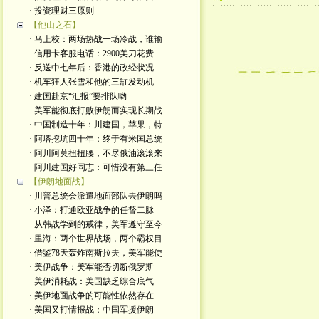
· 投资理财三原则
【他山之石】
· 马上校：两场热战一场冷战，谁输
· 信用卡客服电话：2900美刀花费
· 反送中七年后：香港的政经状况
· 机车狂人张雪和他的三缸发动机
· 建国赴京“汇报”要排队哟
· 美军能彻底打败伊朗而实现长期战
· 中国制造十年：川建国，苹果，特
· 阿塔挖坑四十年：终于有米国总统
· 阿川阿莫扭扭腰，不尽俄油滚滚来
· 阿川建国好同志：可惜没有第三任
【伊朗地面战】
· 川普总统会派遣地面部队去伊朗吗
· 小泽：打通欧亚战争的任督二脉
· 从韩战学到的戒律，美军遵守至今
· 里海：两个世界战场，两个霸权目
· 借鉴78天轰炸南斯拉夫，美军能使
· 美伊战争：美军能否切断俄罗斯-
· 美伊消耗战：美国缺乏综合底气
· 美伊地面战争的可能性依然存在
· 美国又打情报战：中国军援伊朗