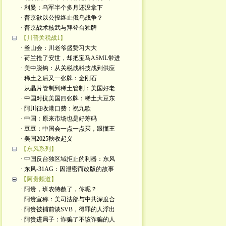
· 利曼：乌军半个多月还没拿下
· 普京欲以公投终止俄乌战争？
· 普京战术核武与拜登台独牌
【川普关税战1】
· 釜山会：川老爷盛赞习大大
· 荷兰抢了安世，却把宝马ASML带进
· 美中脱钩：从关税战科技战到供应
· 稀土之后又一张牌：金刚石
· 从晶片管制到稀土管制：美国好老
· 中国对抗美国四张牌：稀土大豆东
· 阿川征收港口费：祝九歌
· 中国：原来市场也是好筹码
· 豆豆：中国会一点一点买，跟懂王
· 美国2025秋收起义
【东风系列】
· 中国反台独区域拒止的利器：东风
· 东风-31AG：因泄密而改版的故事
【阿贵频道】
· 阿贵，班农特赦了，你呢？
· 阿贵宣称：美司法部与中共深度合
· 阿贵被捕前谈SVB，得罪的人浮出
· 阿贵进局子：诈骗了不该诈骗的人