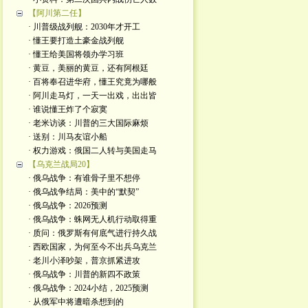
【阿川第二任】
· 川普级战列舰：2030年才开工
· 懂王要打造土豪金战列舰
· 懂王给美国将领办学习班
· 黄豆，美丽的黄豆，还有阿根廷
· 百将奉召进华府，懂王究竟为哪般
· 阿川走马灯，一天一出戏，出出皆
· 谁说懂王炸了个寂寞
· 老米访谈：川普的三大国际麻烦
· 送别：川马友谊小船
· 权力游戏：俄国二人转与美国走马
【乌克兰战局20】
· 俄乌战争：有谁骨子里不想停
· 俄乌战争结局：美中的“默契”
· 俄乌战争：2026预测
· 俄乌战争：蛛网无人机行动取得重
· 质问：俄罗斯有何底气进行持久战
· 西欧国家，为何至今不出兵乌克兰
· 老川小泽吵架，普京抓紧进攻
· 俄乌战争：川普的新四不政策
· 俄乌战争：2024小结，2025预测
· 从俄军中将遭暗杀想到的