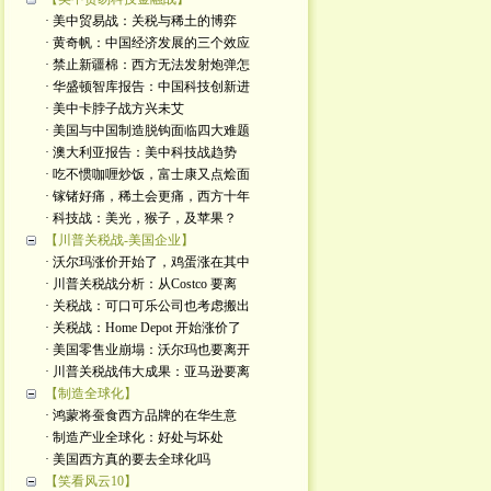
· 美中贸易战：关税与稀土的博弈
· 黄奇帆：中国经济发展的三个效应
· 禁止新疆棉：西方无法发射炮弹怎
· 华盛顿智库报告：中国科技创新进
· 美中卡脖子战方兴未艾
· 美国与中国制造脱钩面临四大难题
· 澳大利亚报告：美中科技战趋势
· 吃不惯咖喱炒饭，富士康又点烩面
· 镓锗好痛，稀土会更痛，西方十年
· 科技战：美光，猴子，及苹果？
【川普关税战-美国企业】
· 沃尔玛涨价开始了，鸡蛋涨在其中
· 川普关税战分析：从Costco 要离
· 关税战：可口可乐公司也考虑搬出
· 关税战：Home Depot 开始涨价了
· 美国零售业崩塌：沃尔玛也要离开
· 川普关税战伟大成果：亚马逊要离
【制造全球化】
· 鸿蒙将蚕食西方品牌的在华生意
· 制造产业全球化：好处与坏处
· 美国西方真的要去全球化吗
【笑看风云10】