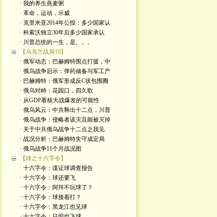
· 我的养生燕麦粥
· 革命，运动，示威
· 克里米亚2014年公投：多少国家认
· 科索沃独立30年后多少国家承认
· 川普总统的一生，是。。。
【乌克兰战局10】
· 俄军动态：巴赫姆特围点打援，中
· 俄乌战争启示：弹药储备与军工产
· 巴赫姆特：俄军形成反C状包围圈
· 俄乌对峙：花园口，四久歌
· 从GDP看核大战爆发的可能性
· 俄乌风云：中共释出十二点，川普
· 俄乌战争：侵略者该灭且能被灭掉
· 关于中共俄乌战争十二点之我见
· 战况分析：巴赫姆特失守成定局
· 俄乌战争11个月战况图
【球之十六字令】
· 十六字令：谍证球调查报告
· 十六字令：球还要飞
· 十六字令：阿拜不玩球了？
· 十六字令：球接着打？
· 十六字令：黑龙江也见球
· 十六字令：日照也飞球