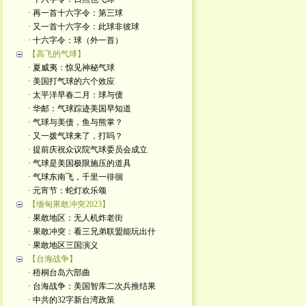
· 再一首十六字令：第三球
· 又一首十六字令：此球非彼球
· 十六字令：球（外一首）
【高飞的气球】
· 夏威夷：惊见神秘气球
· 美国打气球的六个效应
· 太平洋早春二月：球与债
· 华邮：气球踪迹美国早知道
· 气球与美债，鱼与熊掌？
· 又一拨气球来了，打吗？
· 提前庆祝众议院气球委员会成立
· 气球是美国极限施压的道具
· 气球东南飞，千里一徘徊
· 元宵节：蛇灯欢乐颂
【缅甸果敢冲突2023】
· 果敢地区：无人机炸老街
· 果敢冲突：看三兄弟联盟能玩出什
· 果敢地区三国演义
【台海战争】
· 梧桐台岛六部曲
· 台海战争：美国智库二次兵推结果
· 中共的32字新台湾政策