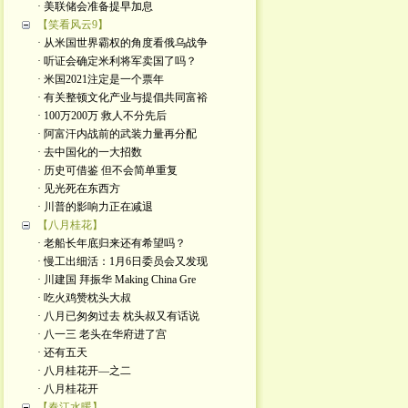
· 美联储会准备提早加息
【笑看风云9】
· 从米国世界霸权的角度看俄乌战争
· 听证会确定米利将军卖国了吗？
· 米国2021注定是一个票年
· 有关整顿文化产业与提倡共同富裕
· 100万200万 救人不分先后
· 阿富汗内战前的武装力量再分配
· 去中国化的一大招数
· 历史可借鉴 但不会简单重复
· 见光死在东西方
· 川普的影响力正在减退
【八月桂花】
· 老船长年底归来还有希望吗？
· 慢工出细活：1月6日委员会又发现
· 川建国 拜振华 Making China Gre
· 吃火鸡赞枕头大叔
· 八月已匆匆过去 枕头叔又有话说
· 八一三 老头在华府进了宫
· 还有五天
· 八月桂花开—之二
· 八月桂花开
【春江水暖】