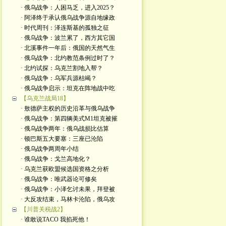
· 俄乌战争：人困马乏，进入2025？
· 阿泽终于承认俄乌战争源自地缘政
· 时代周刊：泽连斯基的孤独之征
· 俄乌战争：波兰累了，西方其它国
· 北溪事件一年后：俄国的天然气生
· 俄乌战争：北约教范条例过时了？
· 北约试探：乌克兰割地入帮？
· 俄乌战争：乌军兵源枯竭？
· 俄乌战争启示：坦克在阵地战中吃
【乌克兰战局18】
· 敖德萨主权的历史沿革与俄乌战争
· 俄乌战争：第四辆美式M1坦克被摧
· 俄乌战争两年：俄乌战损比估算
· 顿巴斯五大要塞：三座已沦陷
· 俄乌战争两周年小结
· 俄乌战争：戈兰高地化？
· 乌克兰获欧盟候选国资格之分析
· 俄乌战争：唯武器论可修矣
· 俄乌战争：小泽乞讨未果，拜登被
· 大反攻结束，马林卡沦陷，俄乌攻
【川普关税战2】
· 谁敢说TACO 我掐死他！