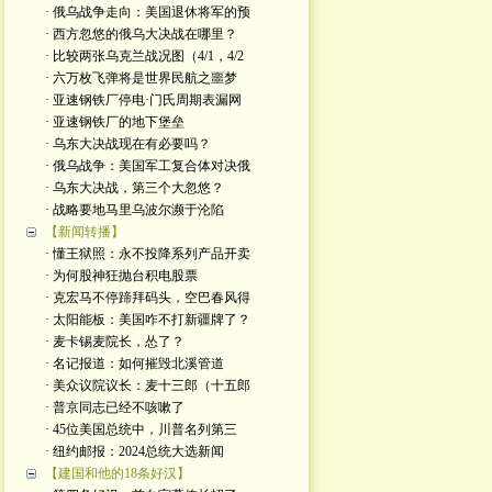
· 俄乌战争走向：美国退休将军的预
· 西方忽悠的俄乌大决战在哪里？
· 比较两张乌克兰战况图（4/1，4/2
· 六万枚飞弹将是世界民航之噩梦
· 亚速钢铁厂停电·门氏周期表漏网
· 亚速钢铁厂的地下堡垒
· 乌东大决战现在有必要吗？
· 俄乌战争：美国军工复合体对决俄
· 乌东大决战，第三个大忽悠？
· 战略要地马里乌波尔濒于沦陷
【新闻转播】
· 懂王狱照：永不投降系列产品开卖
· 为何股神狂抛台积电股票
· 克宏马不停蹄拜码头，空巴春风得
· 太阳能板：美国咋不打新疆牌了？
· 麦卡锡麦院长，怂了？
· 名记报道：如何摧毁北溪管道
· 美众议院议长：麦十三郎（十五郎
· 普京同志已经不咳嗽了
· 45位美国总统中，川普名列第三
· 纽约邮报：2024总统大选新闻
【建国和他的18条好汉】