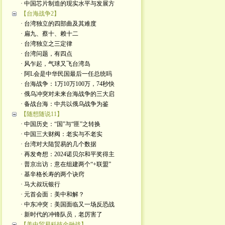
· 中国芯片制造的现实水平与发展方
【台海战争2】
· 台湾独立的四部曲及其难度
· 扁九、蔡十、赖十二
· 台湾独立之三定律
· 台湾问题，有四点
· 风乍起，气球又飞台湾岛
· 阿L会是中华民国最后一任总统吗
· 台海战争：1万10万100万，74秒快
· 俄乌冲突对未来台海战争的三大启
· 备战台海：中共以俄乌战争为鉴
【随想随说11】
· 中国历史：“国”与“匪”之转换
· 中国三大财阀：老实与不老实
· 台湾对大陆贸易的几个数据
· 再发奇想：2024诺贝尔和平奖得主
· 普京出访：意在组建两个“+联盟”
· 基辛格长寿的两个诀窍
· 马大叔玩银行
· 元首会面：美中和解？
· 中东冲突：美国面临又一场反恐战
· 新时代的冲锋队员，老厉害了
【美中贸易科技金融战】