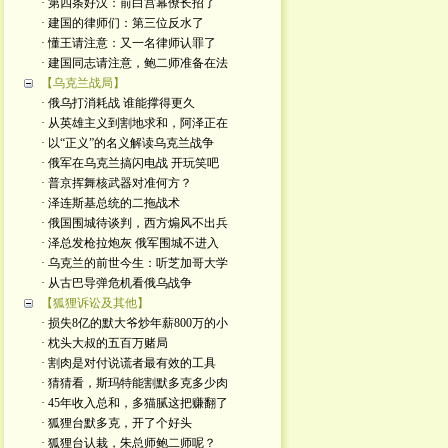
· 第四条好汉：前白宫幕僚长招了
· 建国的律师们：第三位反水了
· 懂王请注意：又一名律师认罪了
· 建国同志请注意，鲍二师准备在法
【乌克兰战局】
· 俄乌打消耗战 谁能撑得更久
· 从英雄主义到割地求和，阿泽正在
· 以“正义”的名义解读乌克兰战争
· 俄军在乌克兰搞闪电战 开玩笑吧
· 普京挥舞核武器对准何方？
· 泽连斯基总统的二拖战术
· 俄国围城待谈判，西方煽风不出兵
· 泽总发枪拉炮灰 俄军围城不进入
· 乌克兰的前世今生：听芝加哥大学
· 从古巴导弹危机看俄乌战争
【狐狸诉讼及其他】
· 损失8亿的默大爷炒年薪800万的小
· 枕头大叔的五百万赌局
· 割肉是对付说谎者最有效的工具
· 猜猜看，斯玛特能割默多克多少肉
· 45年收入总和，多猫腻这把赚翻了
· 狐狸台默多克，开了个好头
· 狐狸台认栽，朱总师鲍二师呢？