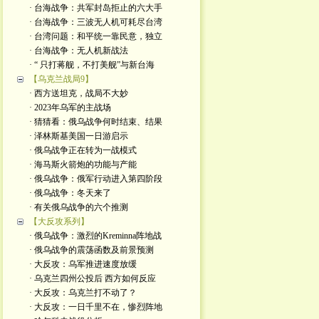
· 台海战争：共军封岛拒止的六大手
· 台海战争：三波无人机可耗尽台湾
· 台湾问题：和平统一靠民意，独立
· 台海战争：无人机新战法
· “ 只打蒋舰，不打美舰”与新台海
【乌克兰战局9】
· 西方送坦克，战局不大妙
· 2023年乌军的主战场
· 猜猜看：俄乌战争何时结束、结果
· 泽林斯基美国一日游启示
· 俄乌战争正在转为一战模式
· 海马斯火箭炮的功能与产能
· 俄乌战争：俄军行动进入第四阶段
· 俄乌战争：冬天来了
· 有关俄乌战争的六个推测
【大反攻系列】
· 俄乌战争：激烈的Kreminna阵地战
· 俄乌战争的震荡函数及前景预测
· 大反攻：乌军推进速度放缓
· 乌克兰四州公投后 西方如何反应
· 大反攻：乌克兰打不动了？
· 大反攻：一日千里不在，惨烈阵地