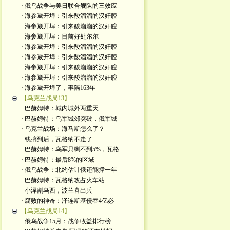
· 俄乌战争与美日联合舰队的三效应
· 海参崴开埠：引来酸溜溜的汉奸腔
· 海参崴开埠：引来酸溜溜的汉奸腔
· 海参崴开埠：目前好处尔尔
· 海参崴开埠：引来酸溜溜的汉奸腔
· 海参崴开埠：引来酸溜溜的汉奸腔
· 海参崴开埠：引来酸溜溜的汉奸腔
· 海参崴开埠：引来酸溜溜的汉奸腔
· 海参崴开埠了，事隔163年
【乌克兰战局13】
· 巴赫姆特：城内城外两重天
· 巴赫姆特：乌军城郊突破，俄军城
· 乌克兰战场：海马斯怎么了？
· 钱搞到后，瓦格纳不走了
· 巴赫姆特：乌军只剩不到5%，瓦格
· 巴赫姆特：最后8%的区域
· 俄乌战争：北约估计俄还能撑一年
· 巴赫姆特：瓦格纳攻占火车站
· 小泽割乌西，波兰喜出兵
· 腐败的神奇：泽连斯基侵吞4亿必
【乌克兰战局14】
· 俄乌战争15月：战争收益排行榜