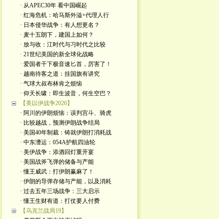
· 从APEC30年 看中国崛起
· 红海危机：哈马斯外溢+代理人行
· 日本侵华战争：有人想更名？
· 麦十五朗下，建国上如何？
· 放与收：江时代与习时代之比较
· 21世纪美国的新全球化战略
· 爱国者干下极音速匕首，厉害了！
· 越南待客之道：挂国旗有讲究
· 气球大叔布林肯之烦恼
· 仰天长啸：即生波音，何生空巴？
【美以伊战争2026】
· 阿川的伊朗烦恼：误判宫斗、骑虎
· 比较越战，预测伊朗战争结局
· 美国40年制裁：铸就伊朗打消耗战
· 中东漕运：054A护航四油轮
· 美伊战争：添酒回灯重开宴
· 美国战斧飞弹的储备与产能
· 懂王威武：打伊朗赢麻了！
· 伊朗的导弹存储与产能，以及消耗
· 过去五年三场战争：三大启示
· 懂王生财有道：打仗要人付费
【乌克兰战局19】