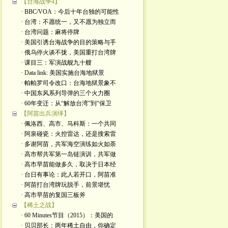
【台海战争4】
· BBC/VOA：今后十年台独的可能性
· 台湾：不愿统一，又不愿为独立而
· 台湾问题：麻将停牌
· 美国引诱台海战争的目的策略与手
· 俄乌停火谈不拢，美国重打台湾牌
· 课目三：军演战舰九十艘
· Data link: 美国实施台海地狱景
· 帕帕罗司令改口：台海地狱景象不
· 中国东风系列导弹的三个火力圈
· 60年变迁：从“解放台湾”到“保卫
【阿苗出兵演绎】
· 佩洛西、高市、马科斯：一个共同
· 阿泉碰瓷：火控雷达，还是搜索雷
· 多谢阿苗，共军海空演练如火如荼
· 高市帮共军第一岛链演训，共军做
· 高市早苗能做多久，取决于日本经
· 台日有事论：此人若开口，阿苗准
· 阿苗打台湾牌玩脱手，前景堪忧
· 高市早苗的复国三板斧
【稀土之战】
· 60 Minutes节目（2015）：美国的
· 贝贝部长：两年稀土自由，你确定