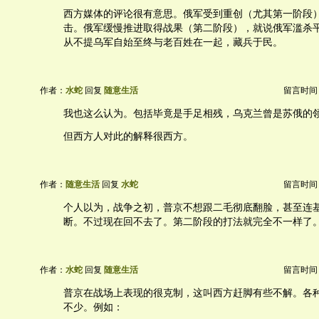
西方媒体的评论很有意思。俄军受到重创（尤其第一阶段
击。俄军缓慢推进取得战果（第二阶段），就说俄军滥杀
从不提乌军自始至终与老百姓在一起，藏兵于民。
作者：
水蛇
回复
随意生活
留言时间：20
我也这么认为。包括毕竟是手足相残，乌克兰曾是苏俄的
但西方人对此的解释很西方。
作者：
随意生活
回复
水蛇
留言时间：20
个人以为，战争之初，普京不想跟二毛彻底翻脸，甚至连
断。不过现在回不去了。第二阶段的打法就完全不一样了
作者：
水蛇
回复
随意生活
留言时间：20
普京在战场上表现的很克制，这叫西方赶脚有些不解。各
不少。例如：