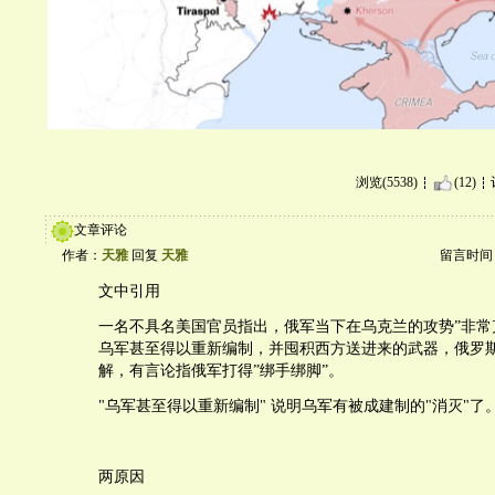
浏览(5538)
(12)
文章评论
作者：
天雅
回复
天雅
留言时间：20
文中引用
一名不具名美国官员指出，俄军当下在乌克兰的攻势”非常
乌军甚至得以重新编制，并囤积西方送进来的武器，俄罗
解，有言论指俄军打得”绑手绑脚”。
"乌军甚至得以重新编制" 说明乌军有被成建制的"消灭"了
两原因