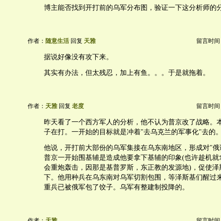
博主能否找到开打前的乌军分布图，验证一下这分析师的
作者：
随意生活
回复
天雅
留言时间：20
据说好像没有攻下来。
其实有办法，但太残忍，加上有鱼。。。于是就拖着。
作者：
天雅
回复
老度
留言时间：20
昨天看了一个西方军人的分析，他不认为普京改了战略。
子在打。一开始的目标就是冲着"去乌克兰的军事化"去的
他说，开打前大部份的乌军集接在乌东南地区，形成对"俄
普京一开始围基辅是造成他要拿下基辅的印象(也许趁机就
会重炮轰击，因那是基普罗斯，东正教的发源地)，促使泽
下。他用种兵在乌东南对乌军切割包围，等泽斯基们醒过
重兵已被俄军包了饺子。乌军有整建制投降的。
作者：
天雅
留言时间：20