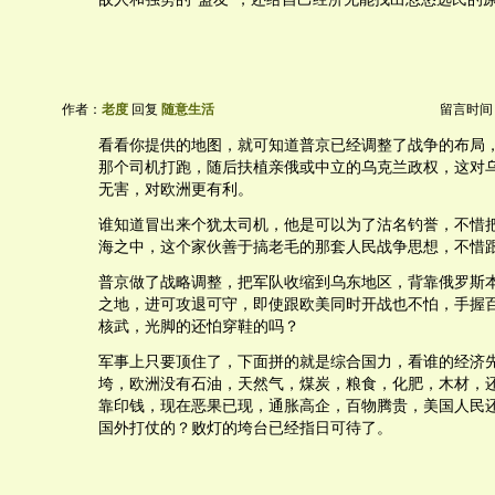
作者：
老度
回复
随意生活
留言时间：20
看看你提供的地图，就可知道普京已经调整了战争的布局
那个司机打跑，随后扶植亲俄或中立的乌克兰政权，这对
无害，对欧洲更有利。
谁知道冒出来个犹太司机，他是可以为了沽名钓誉，不惜
海之中，这个家伙善于搞老毛的那套人民战争思想，不惜
普京做了战略调整，把军队收缩到乌东地区，背靠俄罗斯
之地，进可攻退可守，即使跟欧美同时开战也不怕，手握
核武，光脚的还怕穿鞋的吗？
军事上只要顶住了，下面拼的就是综合国力，看谁的经济
垮，欧洲没有石油，天然气，煤炭，粮食，化肥，木材，还
靠印钱，现在恶果已现，通胀高企，百物腾贵，美国人民
国外打仗的？败灯的垮台已经指日可待了。