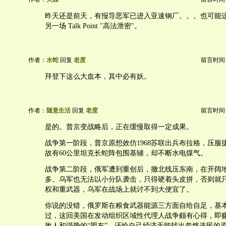
昨天还是前天，有报导恶军已进入亚速钢厂。。。也可能这
另一场 Talk Point "高法泄密"。
作者：
水蛇
回复
老度
留言时间：20
拜登下这么大血本，其中必有妖。
作者：
随意生活
回复
老度
留言时间：20
是的。普京变战略后，正在缓慢取得一定成果。
战争第一阶段，普京原想效仿1968苏联出兵布拉格，压服
故有60公里坦克长蛇阵包围基辅，却不断水电煤气。
战争第二阶段，俄军遭到重创后，撤北线压东南，在开阔
多。乌军也无法以小分队袭击，只得硬着头皮拼，否则就
权和重武器，乌军在战场上就讨不到大便宜了。
你说的没错，俄罗斯在粮食武器能源三方面自给自足，基
过，这回美国在发动组织区域性代理人战争颇有心得，即
敌人和强势的“盟友”，还给自己经济无能找出忽悠选民的