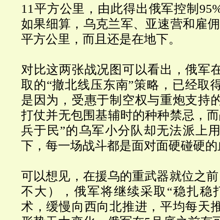
11
平方公里，由此得出俄军控制
95
如果细算，乌克兰军、亚速营和雇佣兵
平方公里，而且还是在地下。
对比这两张战况图可以看出，俄军
取的“撤北线压东南”策略，已经取
是因为，受惠于制空权与重炮支持
打仗并无包围基辅时的种种禁忌，而
兵于民”的乌军小分队却无法派上
下，每一场战斗都是面对面硬碰硬的
可以想见，在援乌的重武器就位之前
不大），俄军将继续采取“
稳扎稳
术，缓慢向西向北推进，平均每天