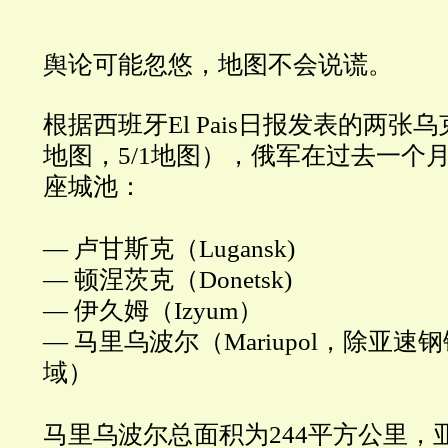
舆论可能忽悠，地图不会说谎。
根据西班牙El Pais日报发表的两张
地图，
5/1
地图），俄军在过去一个
座城池：
—
卢甘斯克（
Lugansk)
—
顿涅茨克（
Donetsk)
—
伊久姆（
Izyum
）
—
马里乌波尔（
Mariupol
，除亚速钢
域）
马里乌波尔总面积为
244
平方公里，