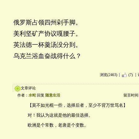
俄罗斯占领四州剁手脚。
美利坚矿产协议嘎腰子。
英法德一杯羹汤没分到。
乌克兰浴血奋战得什么
？
浏览(2463)
(7)
文章评论
作者：
水蛇
回复
随意生活
留言时间：20
【莫不如光棍一些，选择后者，至少不背万世骂名】
对！我认为这就是他的最佳选择。
欧洲是个常数，老唐是个变数。