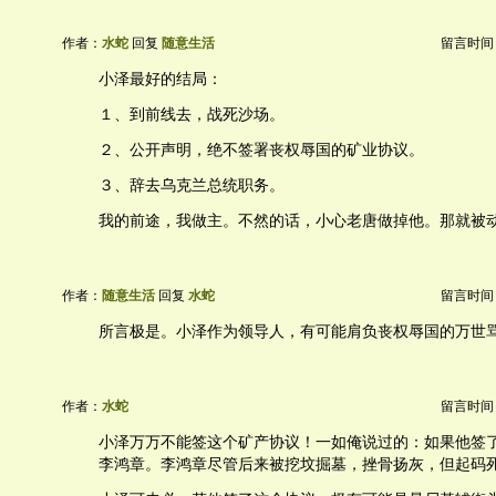
作者：
水蛇
回复
随意生活
留言时间：20
小泽最好的结局：
１、到前线去，战死沙场。
２、公开声明，绝不签署丧权辱国的矿业协议。
３、辞去乌克兰总统职务。
我的前途，我做主。不然的话，小心老唐做掉他。那就被
作者：
随意生活
回复
水蛇
留言时间：20
所言极是。小泽作为领导人，有可能肩负丧权辱国的万世
作者：
水蛇
留言时间：20
小泽万万不能签这个矿产协议！一如俺说过的：如果他签
李鸿章。李鸿章尽管后来被挖坟掘墓，挫骨扬灰，但起码