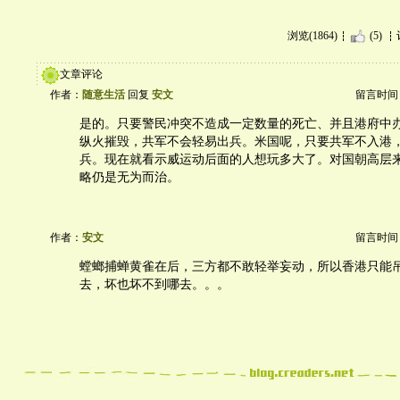
浏览(1864)
(5)
文章评论
作者：
随意生活
回复
安文
留言时间：20
是的。只要警民冲突不造成一定数量的死亡、并且港府中
纵火摧毁，共军不会轻易出兵。米国呢，只要共军不入港
兵。现在就看示威运动后面的人想玩多大了。对国朝高层
略仍是无为而治。
作者：
安文
留言时间：20
螳螂捕蝉黄雀在后，三方都不敢轻举妄动，所以香港只能
去，坏也坏不到哪去。。。