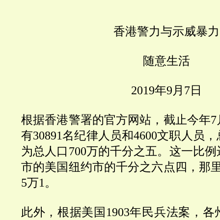
香港警力与示威暴力
随意生活
2019
年
9
月
7
日
根据香港警署的官方网站，截止今年
7
有
30891
名纪律人员和
4600
文职人员，
为总人口700万的千分之五。这一比
市的美国纽约市的千分之六点四，那
5
万
1
。
此外，根据美国
1903
年民兵法案，各