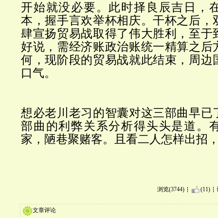
开始就没必要。此时择良辰吉日，
本，握手言欢举杯相庆。干杯之后，
肆宣扬贸易战取得了伟大胜利，
至于
好说，需经济账政治账统一精算之后
何，现阶段的贸易战就此结束，周边
口气。
想必老川老习的智囊对这三部曲早已
部曲的利弊关系分析得头头是道。
家，陋巷聚赌客。且看二人怎样出招
浏览(3744)
(11)
文章评论