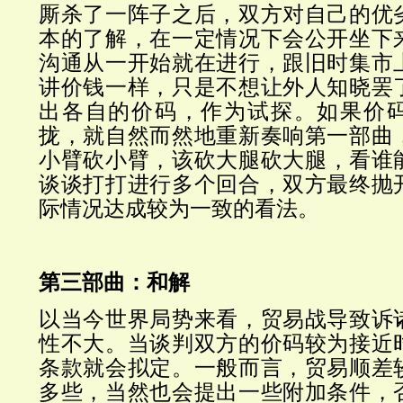
厮杀了一阵子之后，双方对自己的优
本的了解，在一定情况下会公开坐下
沟通从一开始就在进行，跟旧时集市
讲价钱一样，只是不想让外人知晓罢
出各自的价码，作为试探。如果价
拢，就自然而然地重新奏响第一部曲
小臂
砍小臂，该
砍大腿
砍大腿
，看谁
谈谈打打进行多个回合，双方最终抛
际情况达成较为一致的看法。
第三部曲：和解
以当今世界局势来看，贸易战导致诉
性不大。当谈判双方的价码较为接近
条款就会拟定。一般而言，贸易顺差
多些，当然也会提出一些附加条件，