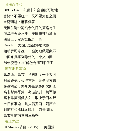
【台海战争4】
· BBC/VOA：今后十年台独的可能性
· 台湾：不愿统一，又不愿为独立而
· 台湾问题：麻将停牌
· 美国引诱台海战争的目的策略与手
· 俄乌停火谈不拢，美国重打台湾牌
· 课目三：军演战舰九十艘
· Data link: 美国实施台海地狱景
· 帕帕罗司令改口：台海地狱景象不
· 中国东风系列导弹的三个火力圈
· 60年变迁：从“解放台湾”到“保卫
【阿苗出兵演绎】
· 佩洛西、高市、马科斯：一个共同
· 阿泉碰瓷：火控雷达，还是搜索雷
· 多谢阿苗，共军海空演练如火如荼
· 高市帮共军第一岛链演训，共军做
· 高市早苗能做多久，取决于日本经
· 台日有事论：此人若开口，阿苗准
· 阿苗打台湾牌玩脱手，前景堪忧
· 高市早苗的复国三板斧
【稀土之战】
· 60 Minutes节目（2015）：美国的