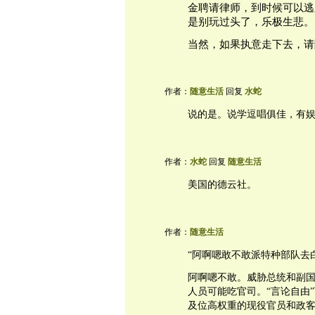
金聘请律师，到时候可以逃
是别玩过头了，乐极生悲。
当然，如果执意走下去，请
作者：
随意生活
回复
水蛇
说的是。说学逗唱俱佳，有
作者：
水蛇
回复
随意生活
美国的德云社。
作者：
随意生活
“阿啊嗯敢不敢派特种部队去
阿啊嗯不敢。威胁总统和副
人员可能吃官司。“言论自由
及位高权重的现役官员和政