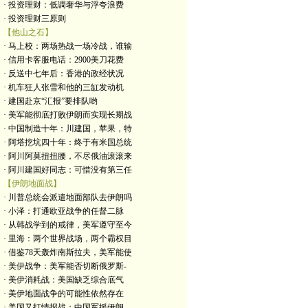
· 投资理财：低调奢华与浮夸浪费
· 投资理财三原则
【他山之石】
· 马上校：两场热战一场冷战，谁输
· 信用卡客服电话：2900美刀花费
· 反送中七年后：香港的政经状况
· 机车狂人张雪和他的三缸发动机
· 建国赴京“汇报”要排队哟
· 美军能彻底打败伊朗而实现长期战
· 中国制造十年：川建国，苹果，特
· 阿塔挖坑四十年：终于有米国总统
· 阿川阿莫扭扭腰，不尽俄油滚滚来
· 阿川建国好同志：可惜没有第三任
【伊朗地面战】
· 川普总统会派遣地面部队去伊朗吗
· 小泽：打通欧亚战争的任督二脉
· 从韩战学到的戒律，美军遵守至今
· 里海：两个世界战场，两个霸权目
· 借鉴78天轰炸南斯拉夫，美军能使
· 美伊战争：美军能否切断俄罗斯-
· 美伊消耗战：美国缺乏综合底气
· 美伊地面战争的可能性依然存在
· 美国又打情报战：中国军援伊朗