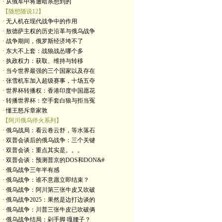
· 从俄军中将遭暗杀想到的
【随想随说12】
· 无人机在现代战争中的作用
· 敖德萨主权的历史沿革与俄乌战争
· 战争期间，俄罗斯经济垮不了
· 东大不上套：战狼战怂哪个多
· 执政权力：获取、维持与转移
· 当今世界最强的三个国家以及存在
· 张雪机车加入超级赛事，十场五夺
· 世界杯转播权：香港印度中国愿花
· 转播世界杯：空手套白狼与拒当冤
· 懂王怒斥章家敦
【阿川俄乌停火系列】
· 俄乌战局：看云卷云舒，等水落石
· 双普会谈后的俄乌战争：三个关键
· 双普会谈：重点其实是。。。
· 双普会谈：预测普京的DOS和DON&#
· 俄乌战争三年半有感
· 俄乌战争：谁不意愿立即结束？
· 俄乌战争：阿川第三张牛皮又吹破
· 俄乌战争2025：果然是边打边谈的
· 俄乌战争：川普三张牛皮已吹破俩
· 俄乌战争结局：剁手脚 嘎腰子？