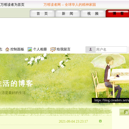
设万维读者为首页
万维读者网 -- 全球华人的精神家园
首 页
新 闻
视 频
博 客
志
控制面板
个人相册
给我留言
生活的博客
生活是最好的生活
https://blog.creaders.net/
2021-09-04 23:23:17