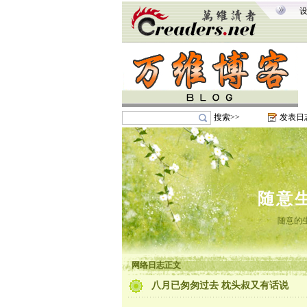
搜索>>
发表日
随意
随意的
网络日志正文
八月已匆匆过去 枕头叔又有话说