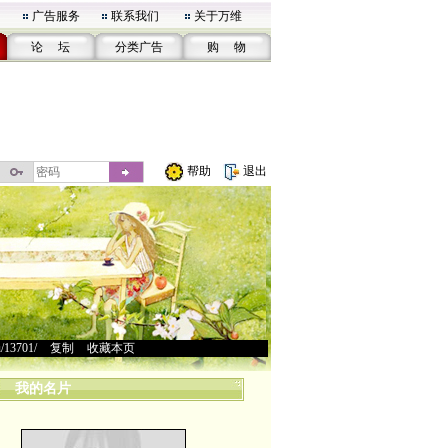
广告服务
联系我们
关于万维
论 坛
分类广告
购 物
帮助
退出
u/13701/
>
复制
>
收藏本页
我的名片