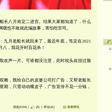
船长八月肯定二进宫。结果大家都知道了，什么
啊嗯也不敢就此编故事，害怕吃官司。
：九月老船长就回来了，最迟年底，笃定在
2021
月八，我花开时百花杀！
取欢声一片。可
谁都没注意，此时枕头叔扭过脸
双雕，既给自己的皮篓公司打广告，又帮老船长
星期，只需动动嘴皮子，广告宣传不花一分钱，
浏览(6104)
(8)
评论(41)
发表评论