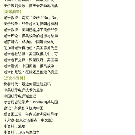
· 美伊谈判失败，懂王会发动地面战
【老米频道】
· 老米教授：乌克兰逆转？No，No，
· 美伊战争：战争越久对伊朗越有利
· 老米教授：美国已输掉了美伊战争
· 老米评论：俄乌战争的起源与结局
· 老萨讲话：成功的中国混合体制
· 芝加哥老米再抱怨：美国养虎为患
· 老米老杜访谈：美国联俄抗中，可
· 老米老萨交锋：深层政府，美国霸
· 老米漫谈：中国问题，俄乌战争，
· 老米如是说：征服还是催毁乌克兰
【历史小资料】
· 快餐时代：最近你看过短剧吗
· 中美航母电弹技术的差别
· 中国航母电弹诞生记
· 珍贵历史记录片：1959年阅兵与国
· 史记：外蒙如何脱离中国
· 联合国五常一年内试射洲际核导弹
· 卡尔森-普京访谈要点（中文版）
· 小资料：施琅
· 小资料：1982马岛战争