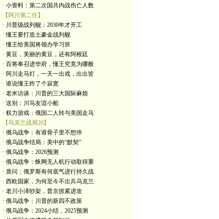
· 小资料：第二次国共内战伤亡人数
【阿川第二任】
· 川普级战列舰：2030年才开工
· 懂王要打造土豪金战列舰
· 懂王给美国将领办学习班
· 黄豆，美丽的黄豆，还有阿根廷
· 百将奉召进华府，懂王究竟为哪般
· 阿川走马灯，一天一出戏，出出皆
· 谁说懂王炸了个寂寞
· 老米访谈：川普的三大国际麻烦
· 送别：川马友谊小船
· 权力游戏：俄国二人转与美国走马
【乌克兰战局20】
· 俄乌战争：有谁骨子里不想停
· 俄乌战争结局：美中的“默契”
· 俄乌战争：2026预测
· 俄乌战争：蛛网无人机行动取得重
· 质问：俄罗斯有何底气进行持久战
· 西欧国家，为何至今不出兵乌克兰
· 老川小泽吵架，普京抓紧进攻
· 俄乌战争：川普的新四不政策
· 俄乌战争：2024小结，2025预测