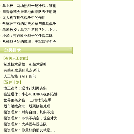
· 马上校：两场热战一场冷战，谁输
· 川普总统会派遣地面部队去伊朗吗
· 无人机在现代战争中的作用
· 敖德萨主权的历史沿革与俄乌战争
· 老米教授：乌克兰逆转？No，No，
· 小泽：打通欧亚战争的任督二脉
· 从韩战学到的戒律，美军遵守至今
分类目录
【有关人工智能】
· 制造技术是根，AI技术是叶
· 有关AI发展的几点讨论
· 人工智能（AI）四问
【退休计划】
· 懂王访华：退休计划再夯实
· 临近退休：小心401k/IRA税务陷阱
· 世界萧条来临， 三招对策在手
· 股市继续高涨，股票接着兑现
· 投资理财：财务自由，其实不难
· 投资理财：市场不确定，现金才为
· 投资理财：大兵团与游击队
· 投资理财：你最好的朋友就是。。