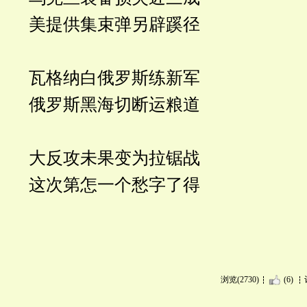
美提供集束弹另辟蹊径
瓦格纳白俄罗斯练新军
俄罗斯黑海切断运粮道
大反攻未果变为拉锯战
这次第怎一个愁字了得
浏览(2730)
(6)