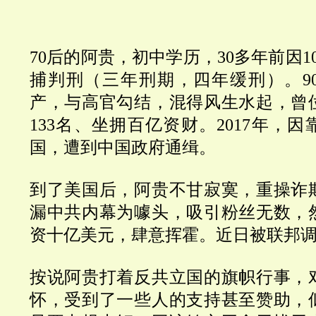
70
后的阿贵，初中学历，
30
多年前因1
捕判刑（三年刑期，四年缓刑）。
9
产，与高官勾结，混得风生水起，曾
133
名、坐拥百亿资财。
2017
年，因
国，遭到中国政府通缉。
到了美国后，阿贵不甘寂寞，重操诈
漏中共内幕为噱头，吸引粉丝无数，
资十亿美元，肆意挥霍。近日被联邦
按说阿贵打着反共立国的旗帜行事，
怀，受到了一些人的支持甚至赞助，