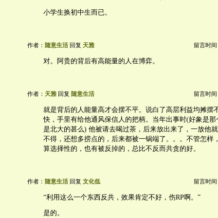
小学生换初中生而已。
作者：
随意生活
回复
天雅
留言时间：20
对。阿贵的背后有高能量的人在博弈。
作者：
天雅
回复
随意生活
留言时间：20
就是背后的人能量高才会摆不平。说白了高层利益均摊摆
快，手里有给他通风保信人的把柄。当年出事时(好象是那
是北大的甚么) 他被请去喝过茶，后来放出来了，一放他
不得，还想多捞点的，后来都被一锅端了。。。不管怎样
算选择性的，也有被反掉的，总比不反而共贪的好。
作者：
随意生活
回复
文化低
留言时间：20
“利用这么一个东西反共，效果肯定不好，伤RP啊。”
是的。