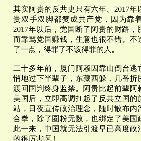
其实阿贵的反共史只有六年。2017
贵双手双脚都赞成共产党，因为靠
2017年以后，党国断了阿贵的财路
而靠骂党国赚钱，生意也很不错。不
了一点，得罪了不该得罪的人。
二十多年前，厦门阿赖因靠山倒台逃
悄地过下半辈子，东藏西躲，几番折
渡回国判终身监禁。
阿贵比起前辈阿
美国后，立即高调扛起了反共立国的
站，日夜宣传政治理念，随时散布内
合拳，除了圈粉无数，也绑定了
美国
此一来，中国就无法引渡早已高度政
的很厉害啊！