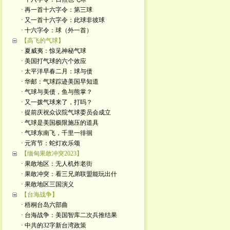
· 再一首十六字令：第三球
· 又一首十六字令：此球非彼球
· 十六字令：球（外一首）
【高飞的气球】
· 夏威夷：惊见神秘气球
· 美国打气球的六个效应
· 太平洋早春二月：球与债
· 华邮：气球踪迹美国早知道
· 气球与美债，鱼与熊掌？
· 又一拨气球来了，打吗？
· 提前庆祝众议院气球委员会成立
· 气球是美国极限施压的道具
· 气球东南飞，千里一徘徊
· 元宵节：蛇灯欢乐颂
【缅甸果敢冲突2023】
· 果敢地区：无人机炸老街
· 果敢冲突：看三兄弟联盟能玩出什
· 果敢地区三国演义
【台海战争】
· 梧桐台岛六部曲
· 台海战争：美国智库二次兵推结果
· 中共的32字新台湾政策