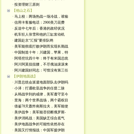
· 投资理财三原则
【他山之石】
· 马上校：两场热战一场冷战，谁输
· 信用卡客服电话：2900美刀花费
· 反送中七年后：香港的政经状况
· 机车狂人张雪和他的三缸发动机
· 建国赴京“汇报”要排队哟
· 美军能彻底打败伊朗而实现长期战
· 中国制造十年：川建国，苹果，特
· 阿塔挖坑四十年：终于有米国总统
· 阿川阿莫扭扭腰，不尽俄油滚滚来
· 阿川建国好同志：可惜没有第三任
【伊朗地面战】
· 川普总统会派遣地面部队去伊朗吗
· 小泽：打通欧亚战争的任督二脉
· 从韩战学到的戒律，美军遵守至今
· 里海：两个世界战场，两个霸权目
· 借鉴78天轰炸南斯拉夫，美军能使
· 美伊战争：美军能否切断俄罗斯-
· 美伊消耗战：美国缺乏综合底气
· 美伊地面战争的可能性依然存在
· 美国又打情报战：中国军援伊朗