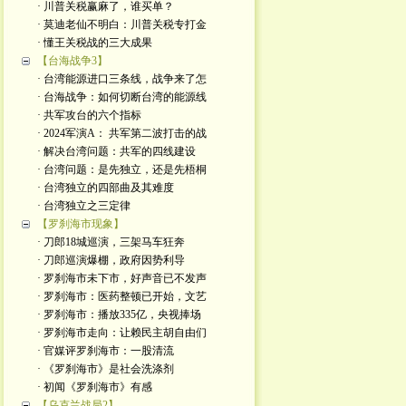
· 川普关税赢麻了，谁买单？
· 莫迪老仙不明白：川普关税专打金
· 懂王关税战的三大成果
【台海战争3】
· 台湾能源进口三条线，战争来了怎
· 台海战争：如何切断台湾的能源线
· 共军攻台的六个指标
· 2024军演A： 共军第二波打击的战
· 解决台湾问题：共军的四线建设
· 台湾问题：是先独立，还是先梧桐
· 台湾独立的四部曲及其难度
· 台湾独立之三定律
【罗刹海市现象】
· 刀郎18城巡演，三架马车狂奔
· 刀郎巡演爆棚，政府因势利导
· 罗刹海市未下市，好声音已不发声
· 罗刹海市：医药整顿已开始，文艺
· 罗刹海市：播放335亿，央视捧场
· 罗刹海市走向：让赖民主胡自由们
· 官媒评罗刹海市：一股清流
· 《罗刹海市》是社会洗涤剂
· 初闻《罗刹海市》有感
【乌克兰战局2】