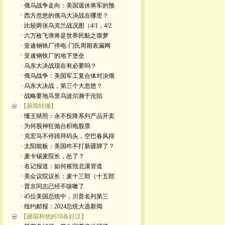
· 俄乌战争走向：美国退休将军的预
· 西方忽悠的俄乌大决战在哪里？
· 比较两张乌克兰战况图（4/1，4/2
· 六万枚飞弹将是世界民航之噩梦
· 亚速钢铁厂停电·门氏周期表漏网
· 亚速钢铁厂的地下堡垒
· 乌东大决战现在有必要吗？
· 俄乌战争：美国军工复合体对决俄
· 乌东大决战，第三个大忽悠？
· 战略要地马里乌波尔濒于沦陷
【新闻转播】
· 懂王狱照：永不投降系列产品开卖
· 为何股神狂抛台积电股票
· 克宏马不停蹄拜码头，空巴春风得
· 太阳能板：美国咋不打新疆牌了？
· 麦卡锡麦院长，怂了？
· 名记报道：如何摧毁北溪管道
· 美众议院议长：麦十三郎（十五郎
· 普京同志已经不咳嗽了
· 45位美国总统中，川普名列第三
· 纽约邮报：2024总统大选新闻
【建国和他的18条好汉】