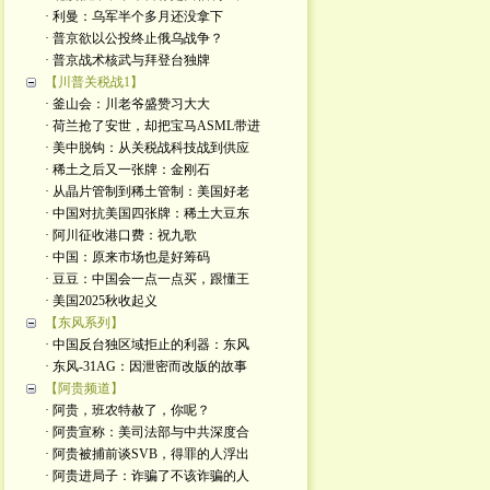
· 利曼：乌军半个多月还没拿下
· 普京欲以公投终止俄乌战争？
· 普京战术核武与拜登台独牌
【川普关税战1】
· 釜山会：川老爷盛赞习大大
· 荷兰抢了安世，却把宝马ASML带进
· 美中脱钩：从关税战科技战到供应
· 稀土之后又一张牌：金刚石
· 从晶片管制到稀土管制：美国好老
· 中国对抗美国四张牌：稀土大豆东
· 阿川征收港口费：祝九歌
· 中国：原来市场也是好筹码
· 豆豆：中国会一点一点买，跟懂王
· 美国2025秋收起义
【东风系列】
· 中国反台独区域拒止的利器：东风
· 东风-31AG：因泄密而改版的故事
【阿贵频道】
· 阿贵，班农特赦了，你呢？
· 阿贵宣称：美司法部与中共深度合
· 阿贵被捕前谈SVB，得罪的人浮出
· 阿贵进局子：诈骗了不该诈骗的人