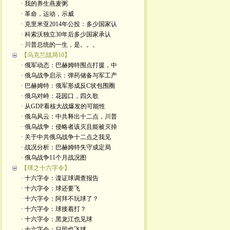
· 我的养生燕麦粥
· 革命，运动，示威
· 克里米亚2014年公投：多少国家认
· 科索沃独立30年后多少国家承认
· 川普总统的一生，是。。。
【乌克兰战局10】
· 俄军动态：巴赫姆特围点打援，中
· 俄乌战争启示：弹药储备与军工产
· 巴赫姆特：俄军形成反C状包围圈
· 俄乌对峙：花园口，四久歌
· 从GDP看核大战爆发的可能性
· 俄乌风云：中共释出十二点，川普
· 俄乌战争：侵略者该灭且能被灭掉
· 关于中共俄乌战争十二点之我见
· 战况分析：巴赫姆特失守成定局
· 俄乌战争11个月战况图
【球之十六字令】
· 十六字令：谍证球调查报告
· 十六字令：球还要飞
· 十六字令：阿拜不玩球了？
· 十六字令：球接着打？
· 十六字令：黑龙江也见球
· 十六字令：日照也飞球