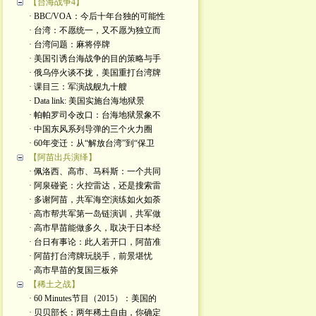
【台海战争4】
· BBC/VOA：今后十年台独的可能性
· 台湾：不愿统一，又不愿为独立而
· 台湾问题：麻将停牌
· 美国引诱台海战争的目的策略与手
· 俄乌停火谈不拢，美国重打台湾牌
· 课目三：军演战舰九十艘
· Data link: 美国实施台海地狱景
· 帕帕罗司令改口：台海地狱景象不
· 中国东风系列导弹的三个火力圈
· 60年变迁：从“解放台湾”到“保卫
【阿苗出兵演绎】
· 佩洛西、高市、马科斯：一个共同
· 阿泉碰瓷：火控雷达，还是搜索雷
· 多谢阿苗，共军海空演练如火如荼
· 高市帮共军第一岛链演训，共军做
· 高市早苗能做多久，取决于日本经
· 台日有事论：此人若开口，阿苗准
· 阿苗打台湾牌玩脱手，前景堪忧
· 高市早苗的复国三板斧
【稀土之战】
· 60 Minutes节目（2015）：美国的
· 贝贝部长：两年稀土自由，你确定