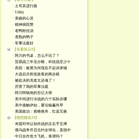
· 土耳其进行曲
· Utility
· 美丽的心灵
· 精神病院赞
· 老鸭粉丝汤
· 煮熟的鸭子
· 军事法庭好
【笑看风云8】
· 阿川的书桌，怎么不玩了？
· 贸易战三年见分晓，科技战至少十
· 高招：板凳为何现在不起诉床铺
· 大选后共和党政客的两步棋
· 被处决的克老太还魂了！
· 厉害了我的军事法庭
· 阿川阿铭画的百亿大饼
· 美中间进行冷战的六个实际步骤
· 美中接触伊始，要论输赢尚早
· 美国政治：摇橹推舟，红蓝互换
【随想随说10】
· 米国对华认知作战的左右手互搏
· 俄乌战争开启北约全球化，直指中
· 中日合作造大飞机，靠谱吗？