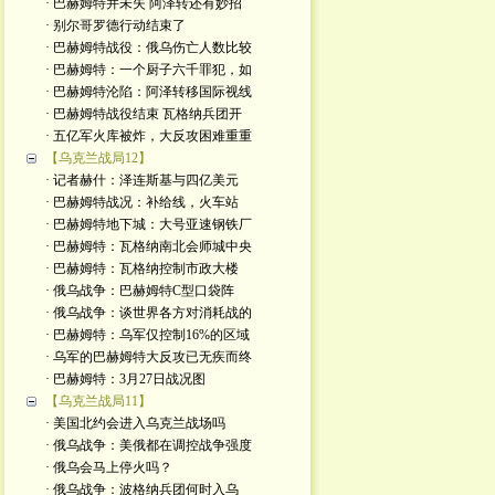
· 巴赫姆特并未失 阿泽转还有妙招
· 别尔哥罗德行动结束了
· 巴赫姆特战役：俄乌伤亡人数比较
· 巴赫姆特：一个厨子六千罪犯，如
· 巴赫姆特沦陷：阿泽转移国际视线
· 巴赫姆特战役结束 瓦格纳兵团开
· 五亿军火库被炸，大反攻困难重重
【乌克兰战局12】
· 记者赫什：泽连斯基与四亿美元
· 巴赫姆特战况：补给线，火车站
· 巴赫姆特地下城：大号亚速钢铁厂
· 巴赫姆特：瓦格纳南北会师城中央
· 巴赫姆特：瓦格纳控制市政大楼
· 俄乌战争：巴赫姆特C型口袋阵
· 俄乌战争：谈世界各方对消耗战的
· 巴赫姆特：乌军仅控制16%的区域
· 乌军的巴赫姆特大反攻已无疾而终
· 巴赫姆特：3月27日战况图
【乌克兰战局11】
· 美国北约会进入乌克兰战场吗
· 俄乌战争：美俄都在调控战争强度
· 俄乌会马上停火吗？
· 俄乌战争：波格纳兵团何时入乌