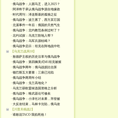
· 俄乌战争：人困马乏，进入2025？
· 阿泽终于承认俄乌战争源自地缘政
· 时代周刊：泽连斯基的孤独之征
· 俄乌战争：波兰累了，西方其它国
· 北溪事件一年后：俄国的天然气生
· 俄乌战争：北约教范条例过时了？
· 北约试探：乌克兰割地入帮？
· 俄乌战争：乌军兵源枯竭？
· 俄乌战争启示：坦克在阵地战中吃
【乌克兰战局18】
· 敖德萨主权的历史沿革与俄乌战争
· 俄乌战争：第四辆美式M1坦克被摧
· 俄乌战争两年：俄乌战损比估算
· 顿巴斯五大要塞：三座已沦陷
· 俄乌战争两周年小结
· 俄乌战争：戈兰高地化？
· 乌克兰获欧盟候选国资格之分析
· 俄乌战争：唯武器论可修矣
· 俄乌战争：小泽乞讨未果，拜登被
· 大反攻结束，马林卡沦陷，俄乌攻
【川普关税战2】
· 谁敢说TACO 我掐死他！