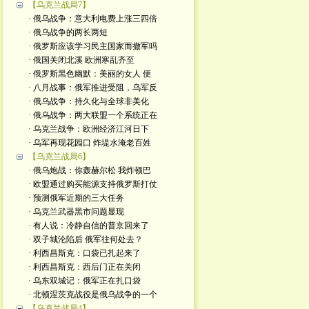
【乌克兰战局7】
· 俄乌战争：意大利电费上涨三四倍
· 俄乌战争的两长两短
· 俄罗斯应该学习民主国家而撤军吗
· 俄国关闭北溪 欧洲寒乱齐至
· 俄罗斯黑色幽默：美丽的女人 便
· 八月战事：俄军推进受阻，乌军反
· 俄乌战争：持久化与全球非美化
· 俄乌战争：两大联盟一个系统正在
· 乌克兰战争：欧洲经济江河日下
· 乌军再现花园口 炸堤水淹老百姓
【乌克兰战局6】
· 俄乌炮战：你轰赫尔松 我炸顿巴
· 欧盟通过购买能源支持俄罗斯打仗
· 预测俄军近期的三大任务
· 乌克兰武器黑市问题显现
· 有人说：冷静自信的普京回来了
· 双子城沦陷后 俄军往何处去？
· 利西昌斯克：口袋已扎起来了
· 利西昌斯克：西后门正在关闭
· 乌东双城记：俄军正在扎口袋
· 北顿涅茨克战役是俄乌战争的一个
【乌克兰战局4】