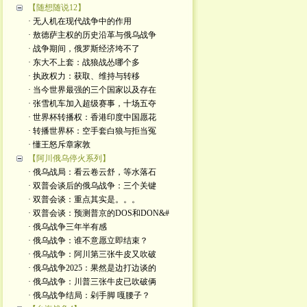
【随想随说12】
· 无人机在现代战争中的作用
· 敖德萨主权的历史沿革与俄乌战争
· 战争期间，俄罗斯经济垮不了
· 东大不上套：战狼战怂哪个多
· 执政权力：获取、维持与转移
· 当今世界最强的三个国家以及存在
· 张雪机车加入超级赛事，十场五夺
· 世界杯转播权：香港印度中国愿花
· 转播世界杯：空手套白狼与拒当冤
· 懂王怒斥章家敦
【阿川俄乌停火系列】
· 俄乌战局：看云卷云舒，等水落石
· 双普会谈后的俄乌战争：三个关键
· 双普会谈：重点其实是。。。
· 双普会谈：预测普京的DOS和DON&#
· 俄乌战争三年半有感
· 俄乌战争：谁不意愿立即结束？
· 俄乌战争：阿川第三张牛皮又吹破
· 俄乌战争2025：果然是边打边谈的
· 俄乌战争：川普三张牛皮已吹破俩
· 俄乌战争结局：剁手脚 嘎腰子？