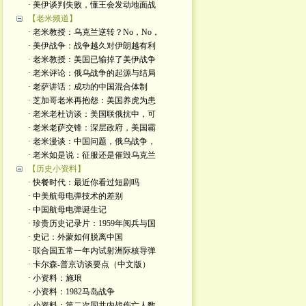
· 美伊谈判失败，懂王会发动地面战
【老米频道】
· 老米教授：乌克兰逆转？No，No，
· 美伊战争：战争越久对伊朗越有利
· 老米教授：美国已输掉了美伊战争
· 老米评论：俄乌战争的起源与结局
· 老萨讲话：成功的中国混合体制
· 芝加哥老米再抱怨：美国养虎为患
· 老米老杜访谈：美国联俄抗中，可
· 老米老萨交锋：深层政府，美国霸
· 老米漫谈：中国问题，俄乌战争，
· 老米如是说：征服还是催毁乌克兰
【历史小资料】
· 快餐时代：最近你看过短剧吗
· 中美航母电弹技术的差别
· 中国航母电弹诞生记
· 珍贵历史记录片：1959年阅兵与国
· 史记：外蒙如何脱离中国
· 联合国五常一年内试射洲际核导弹
· 卡尔森-普京访谈要点（中文版）
· 小资料：施琅
· 小资料：1982马岛战争
· 小资料：第二次国共内战伤亡人数