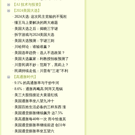
【AI 技术与投资】
【2024美国大选】
· 2024大选: 这次民主党输的不冤枉
· 懂王马上要解决的两大难题
· 美国大选之后：揭晓三字谜
· 拆字游戏与2024美国大选
· 美国大选预测：字谜三则
· 川哈辩论：谁输谁赢？
· 美国选举趋势：选人不选政策？
· 美国大选赢家：利教授拍板预测了
· 川普民调不妙：范斯下，黑莉上？
· 民调持续走低：川普有“三老”不利
【高通胀时代】
· 9.1% 的高通胀率与干炒牛河
· 8.6%：通胀再飚高 阿拜又甩锅
· 美三大股指接近大衰退红线
· 美国通胀率坐八望九冲十
· 美国百姓生活必备的三样东西 涨
· 美国通货膨胀继续飙升 达7.5%
· 美高通胀每40年一次 而今恰逢其
· 美国通货膨胀率继续前进 创31年
· 美国通货膨胀率坐五望六