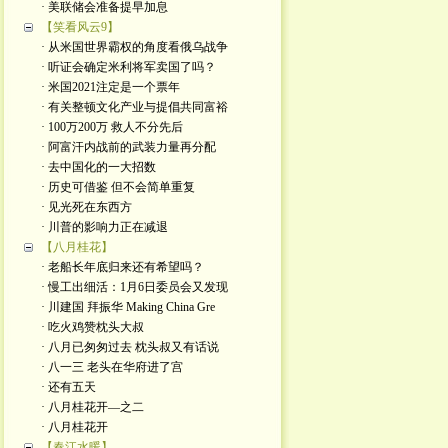
· 美联储会准备提早加息
【笑看风云9】
· 从米国世界霸权的角度看俄乌战争
· 听证会确定米利将军卖国了吗？
· 米国2021注定是一个票年
· 有关整顿文化产业与提倡共同富裕
· 100万200万 救人不分先后
· 阿富汗内战前的武装力量再分配
· 去中国化的一大招数
· 历史可借鉴 但不会简单重复
· 见光死在东西方
· 川普的影响力正在减退
【八月桂花】
· 老船长年底归来还有希望吗？
· 慢工出细活：1月6日委员会又发现
· 川建国 拜振华 Making China Gre
· 吃火鸡赞枕头大叔
· 八月已匆匆过去 枕头叔又有话说
· 八一三 老头在华府进了宫
· 还有五天
· 八月桂花开—之二
· 八月桂花开
【春江水暖】