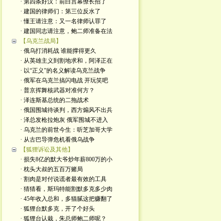
· 第四条好汉：前白宫幕僚长招了
· 建国的律师们：第三位反水了
· 懂王请注意：又一名律师认罪了
· 建国同志请注意，鲍二师准备在法
【乌克兰战局】
· 俄乌打消耗战 谁能撑得更久
· 从英雄主义到割地求和，阿泽正在
· 以“正义”的名义解读乌克兰战争
· 俄军在乌克兰搞闪电战 开玩笑吧
· 普京挥舞核武器对准何方？
· 泽连斯基总统的二拖战术
· 俄国围城待谈判，西方煽风不出兵
· 泽总发枪拉炮灰 俄军围城不进入
· 乌克兰的前世今生：听芝加哥大学
· 从古巴导弹危机看俄乌战争
【狐狸诉讼及其他】
· 损失8亿的默大爷炒年薪800万的小
· 枕头大叔的五百万赌局
· 割肉是对付说谎者最有效的工具
· 猜猜看，斯玛特能割默多克多少肉
· 45年收入总和，多猫腻这把赚翻了
· 狐狸台默多克，开了个好头
· 狐狸台认栽，朱总师鲍二师呢？