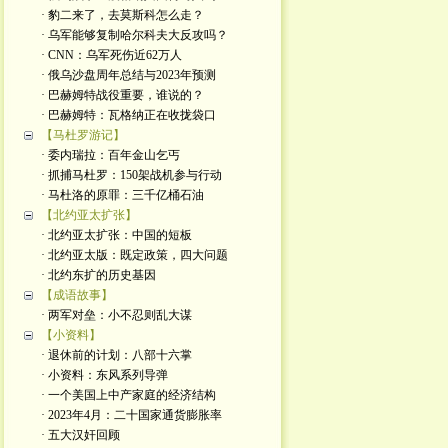
· 豹二来了，去莫斯科怎么走？
· 乌军能够复制哈尔科夫大反攻吗？
· CNN：乌军死伤近62万人
· 俄乌沙盘周年总结与2023年预测
· 巴赫姆特战役重要，谁说的？
· 巴赫姆特：瓦格纳正在收拢袋口
【马杜罗游记】
· 委内瑞拉：百年金山乞丐
· 抓捕马杜罗：150架战机参与行动
· 马杜洛的原罪：三千亿桶石油
【北约亚太扩张】
· 北约亚太扩张：中国的短板
· 北约亚太版：既定政策，四大问题
· 北约东扩的历史基因
【成语故事】
· 两军对垒：小不忍则乱大谋
【小资料】
· 退休前的计划：八部十六掌
· 小资料：东风系列导弹
· 一个美国上中产家庭的经济结构
· 2023年4月：二十国家通货膨胀率
· 五大汉奸回顾