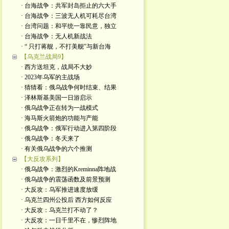
· 台海战争：共军封岛拒止的六大手
· 台海战争：三波无人机可耗尽台湾
· 台湾问题：和平统一靠民意，独立
· 台海战争：无人机新战法
· “ 只打蒋舰，不打美舰”与新台海
【乌克兰战局9】
· 西方送坦克，战局不大妙
· 2023年乌军的主战场
· 猜猜看：俄乌战争何时结束、结果
· 泽林斯基美国一日游启示
· 俄乌战争正在转为一战模式
· 海马斯火箭炮的功能与产能
· 俄乌战争：俄军行动进入第四阶段
· 俄乌战争：冬天来了
· 有关俄乌战争的六个推测
【大反攻系列】
· 俄乌战争：激烈的Kreminna阵地战
· 俄乌战争的震荡函数及前景预测
· 大反攻：乌军推进速度放缓
· 乌克兰四州公投后 西方如何反应
· 大反攻：乌克兰打不动了？
· 大反攻：一日千里不在，惨烈阵地