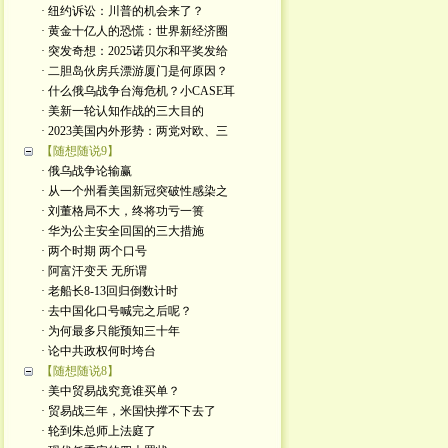
· 纽约诉讼：川普的机会来了？
· 黄金十亿人的恐慌：世界新经济圈
· 突发奇想：2025诺贝尔和平奖发给
· 二胆岛伙房兵漂游厦门是何原因？
· 什么俄乌战争台海危机？小CASE耳
· 美新一轮认知作战的三大目的
· 2023美国内外形势：两党对欧、三
【随想随说9】
· 俄乌战争论输赢
· 从一个州看美国新冠突破性感染之
· 刘董格局不大，终将功亏一篑
· 华为公主安全回国的三大措施
· 两个时期 两个口号
· 阿富汗变天 无所谓
· 老船长8-13回归倒数计时
· 去中国化口号喊完之后呢？
· 为何最多只能预知三十年
· 论中共政权何时垮台
【随想随说8】
· 美中贸易战究竟谁买单？
· 贸易战三年，米国快撑不下去了
· 轮到朱总师上法庭了