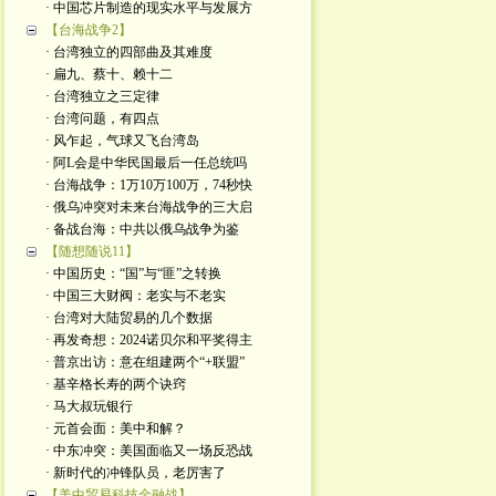
· 中国芯片制造的现实水平与发展方
【台海战争2】
· 台湾独立的四部曲及其难度
· 扁九、蔡十、赖十二
· 台湾独立之三定律
· 台湾问题，有四点
· 风乍起，气球又飞台湾岛
· 阿L会是中华民国最后一任总统吗
· 台海战争：1万10万100万，74秒快
· 俄乌冲突对未来台海战争的三大启
· 备战台海：中共以俄乌战争为鉴
【随想随说11】
· 中国历史：“国”与“匪”之转换
· 中国三大财阀：老实与不老实
· 台湾对大陆贸易的几个数据
· 再发奇想：2024诺贝尔和平奖得主
· 普京出访：意在组建两个“+联盟”
· 基辛格长寿的两个诀窍
· 马大叔玩银行
· 元首会面：美中和解？
· 中东冲突：美国面临又一场反恐战
· 新时代的冲锋队员，老厉害了
【美中贸易科技金融战】