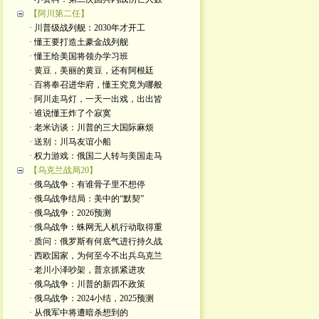
【阿川第二任】
· 川普级战列舰：2030年才开工
· 懂王要打造土豪金战列舰
· 懂王给美国将领办学习班
· 黄豆，美丽的黄豆，还有阿根廷
· 百将奉召进华府，懂王究竟为哪般
· 阿川走马灯，一天一出戏，出出皆
· 谁说懂王炸了个寂寞
· 老米访谈：川普的三大国际麻烦
· 送别：川马友谊小船
· 权力游戏：俄国二人转与美国走马
【乌克兰战局20】
· 俄乌战争：有谁骨子里不想停
· 俄乌战争结局：美中的“默契”
· 俄乌战争：2026预测
· 俄乌战争：蛛网无人机行动取得重
· 质问：俄罗斯有何底气进行持久战
· 西欧国家，为何至今不出兵乌克兰
· 老川小泽吵架，普京抓紧进攻
· 俄乌战争：川普的新四不政策
· 俄乌战争：2024小结，2025预测
· 从俄军中将遭暗杀想到的