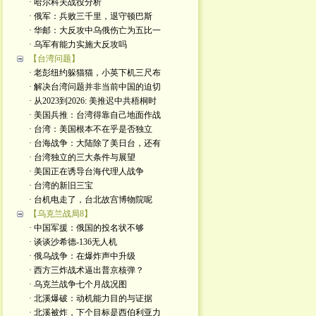
· 哈尔科夫战役分析
· 俄军：兵败三千里，退守顿巴斯
· 华邮：大反攻中乌俄伤亡为五比一
· 乌军有能力实施大反攻吗
【台湾问题】
· 老彭纽约躲猫猫，小英下机三尺布
· 解决台湾问题并非当前中国的迫切
· 从2023到2026: 美推迟中共梧桐时
· 美国兵推：台湾得靠自己地面作战
· 台湾：美国根本不在乎是否独立
· 台海战争：大陆除了美日台，还有
· 台湾独立的三大条件与展望
· 美国正在诱导台海代理人战争
· 台湾的新旧三宝
· 台机电走了，台北故宫博物院呢
【乌克兰战局8】
· 中国军援：俄国的投名状不够
· 谈谈沙希德-136无人机
· 俄乌战争：在爆炸声中升级
· 西方三炸战术逼出普京核弹？
· 乌克兰战争七个月战况图
· 北溪爆破：动机能力目的与证据
· 北溪被炸，下个目标是西伯利亚力