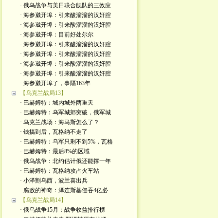
· 俄乌战争与美日联合舰队的三效应
· 海参崴开埠：引来酸溜溜的汉奸腔
· 海参崴开埠：引来酸溜溜的汉奸腔
· 海参崴开埠：目前好处尔尔
· 海参崴开埠：引来酸溜溜的汉奸腔
· 海参崴开埠：引来酸溜溜的汉奸腔
· 海参崴开埠：引来酸溜溜的汉奸腔
· 海参崴开埠：引来酸溜溜的汉奸腔
· 海参崴开埠了，事隔163年
【乌克兰战局13】
· 巴赫姆特：城内城外两重天
· 巴赫姆特：乌军城郊突破，俄军城
· 乌克兰战场：海马斯怎么了？
· 钱搞到后，瓦格纳不走了
· 巴赫姆特：乌军只剩不到5%，瓦格
· 巴赫姆特：最后8%的区域
· 俄乌战争：北约估计俄还能撑一年
· 巴赫姆特：瓦格纳攻占火车站
· 小泽割乌西，波兰喜出兵
· 腐败的神奇：泽连斯基侵吞4亿必
【乌克兰战局14】
· 俄乌战争15月：战争收益排行榜