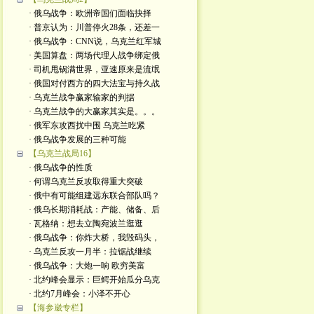
· 俄乌战争：欧洲帝国们面临抉择
· 普京认为：川普停火28条，还差一
· 俄乌战争：CNN说，乌克兰红军城
· 美国算盘：两场代理人战争绑定俄
· 司机甩锅满世界，亚速原来是流氓
· 俄国对付西方的四大法宝与持久战
· 乌克兰战争赢家输家的判据
· 乌克兰战争的大赢家其实是。。。
· 俄军东攻西扰中围 乌克兰吃紧
· 俄乌战争发展的三种可能
【乌克兰战局16】
· 俄乌战争的性质
· 何谓乌克兰反攻取得重大突破
· 俄中有可能组建远东联合部队吗？
· 俄乌长期消耗战：产能、储备、后
· 瓦格纳：想去立陶宛波兰逛逛
· 俄乌战争：你炸大桥，我毁码头，
· 乌克兰反攻一月半：拉锯战继续
· 俄乌战争：大炮一响 欧穷美富
· 北约峰会显示：巨鳄开始瓜分乌克
· 北约7月峰会：小泽不开心
【海参崴专栏】