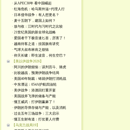
· 从APEC30年 看中国崛起
· 红海危机：哈马斯外溢+代理人行
· 日本侵华战争：有人想更名？
· 麦十五朗下，建国上如何？
· 放与收：江时代与习时代之比较
· 21世纪美国的新全球化战略
· 爱国者干下极音速匕首，厉害了！
· 越南待客之道：挂国旗有讲究
· 气球大叔布林肯之烦恼
· 仰天长啸：即生波音，何生空巴？
【美以伊战争2026】
· 阿川的伊朗烦恼：误判宫斗、骑虎
· 比较越战，预测伊朗战争结局
· 美国40年制裁：铸就伊朗打消耗战
· 中东漕运：054A护航四油轮
· 美伊战争：添酒回灯重开宴
· 美国战斧飞弹的储备与产能
· 懂王威武：打伊朗赢麻了！
· 伊朗的导弹存储与产能，以及消耗
· 过去五年三场战争：三大启示
· 懂王生财有道：打仗要人付费
【乌克兰战局19】