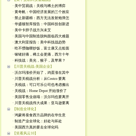
· 美中贸易战：关税与稀土的博弈
· 黄奇帆：中国经济发展的三个效应
· 禁止新疆棉：西方无法发射炮弹怎
· 华盛顿智库报告：中国科技创新进
· 美中卡脖子战方兴未艾
· 美国与中国制造脱钩面临四大难题
· 澳大利亚报告：美中科技战趋势
· 吃不惯咖喱炒饭，富士康又点烩面
· 镓锗好痛，稀土会更痛，西方十年
· 科技战：美光，猴子，及苹果？
【川普关税战-美国企业】
· 沃尔玛涨价开始了，鸡蛋涨在其中
· 川普关税战分析：从Costco 要离
· 关税战：可口可乐公司也考虑搬出
· 关税战：Home Depot 开始涨价了
· 美国零售业崩塌：沃尔玛也要离开
· 川普关税战伟大成果：亚马逊要离
【制造全球化】
· 鸿蒙将蚕食西方品牌的在华生意
· 制造产业全球化：好处与坏处
· 美国西方真的要去全球化吗
【笑看风云10】