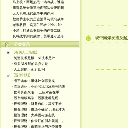
· 马上校：两场热战一场冷战，谁输
· 川普总统会派遣地面部队去伊朗吗
· 无人机在现代战争中的作用
· 敖德萨主权的历史沿革与俄乌战争
· 老米教授：乌克兰逆转？No，No，
· 小泽：打通欧亚战争的任督二脉
· 从韩战学到的戒律，美军遵守至今
现中国爆发造反起
分类目录
【有关人工智能】
· 制造技术是根，AI技术是叶
· 有关AI发展的几点讨论
· 人工智能（AI）四问
【退休计划】
· 懂王访华：退休计划再夯实
· 临近退休：小心401k/IRA税务陷阱
· 世界萧条来临， 三招对策在手
· 股市继续高涨，股票接着兑现
· 投资理财：财务自由，其实不难
· 投资理财：市场不确定，现金才为
· 投资理财：大兵团与游击队
· 投资理财：你最好的朋友就是。。
· 投资理财：低调奢华与浮夸浪费