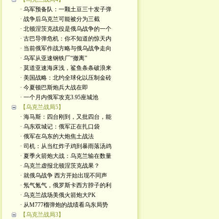
· 乌军预备队：一颗土豆三十发子弹
· 战争后乌克兰可能被分为三截
· 北顿涅茨克战役是俄乌战争的一个
· 古巴导弹危机：你不知道的惊天内
· 当前俄军作战方略与俄乌战争走向
· 乌军从亚速钢铁厂“撤离”
· 莫道亚速海床浅，鲨鱼条条破浪来
· 美国战略：北约全球化以压制金砖
· 今夏顿巴斯炮兵大战在即
· 一个月内俄军攻克3.95座城池
【乌克兰战局5】
· 海马斯：四台刚到，又批四台，能
· 乌东双城记：俄军正在扎口袋
· 俄军在乌东的大炮焦土战法
· 司机：从当红炸子鸡到暴雨落汤鸡
· 夏季火箭炮大战：乌克兰输在数量
· 乌克兰虚报北顿涅茨克战果？
· 就俄乌战争 西方开始出现不同声
· 氖气氪气，俄罗斯卡西方脖子的利
· 乌克兰战场美俄火箭炮大PK
· 从M777榴弹炮的战绩看乌东局势
【乌克兰战局3】