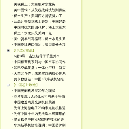
· 关税稀土：大白狼对水龙头
· 美中脱钩：从关税战科技战到供应
· 稀土生产：美国西方是该努力了
· 从晶片管制到稀土管制：美国好老
· 中国对抗美国四张牌：稀土大豆东
· 稀土：水龙头又关闭一点
· 美中贸易战再循环，稀土水龙头又
· 中国继续进口俄油，贝贝部长会加
【印巴57空战】
· A射B导：击沉航母于千里外？
· 中国预警机系列与中国空军协同作
· 印巴空战复盘：一体化空战，新买
· 天罡北斗阵：未来空战的核心体系
· 共享数据链：中国3代半战机轻松
【中国芯片制造】
· 中国光刻机发展20年之现状
· 晶片制裁：ASML公司有两个害怕
· 中国建造商用光刻机的关键
· 为何上海微电子28纳米光刻机推迟
· 为何中国十年内无法造出可商用的
· 梁孟松是中国7纳米制程技术的关
· 华为新手机恰恰说明：中国芯片制