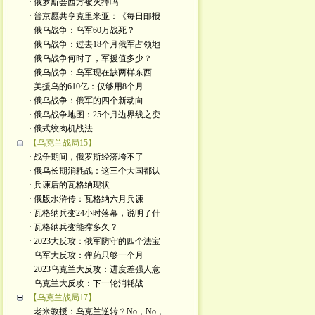
· 俄罗斯会西方被灭掉吗
· 普京愿共享克里米亚：《每日邮报
· 俄乌战争：乌军60万战死？
· 俄乌战争：过去18个月俄军占领地
· 俄乌战争何时了，军援值多少？
· 俄乌战争：乌军现在缺两样东西
· 美援乌的610亿：仅够用8个月
· 俄乌战争：俄军的四个新动向
· 俄乌战争地图：25个月边界线之变
· 俄式绞肉机战法
【乌克兰战局15】
· 战争期间，俄罗斯经济垮不了
· 俄乌长期消耗战：这三个大国都认
· 兵谏后的瓦格纳现状
· 俄版水浒传：瓦格纳六月兵谏
· 瓦格纳兵变24小时落幕，说明了什
· 瓦格纳兵变能撑多久？
· 2023大反攻：俄军防守的四个法宝
· 乌军大反攻：弹药只够一个月
· 2023乌克兰大反攻：进度差强人意
· 乌克兰大反攻：下一轮消耗战
【乌克兰战局17】
· 老米教授：乌克兰逆转？No，No，