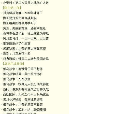
· 小资料：第二次国共内战伤亡人数
【阿川第二任】
· 川普级战列舰：2030年才开工
· 懂王要打造土豪金战列舰
· 懂王给美国将领办学习班
· 黄豆，美丽的黄豆，还有阿根廷
· 百将奉召进华府，懂王究竟为哪般
· 阿川走马灯，一天一出戏，出出皆
· 谁说懂王炸了个寂寞
· 老米访谈：川普的三大国际麻烦
· 送别：川马友谊小船
· 权力游戏：俄国二人转与美国走马
【乌克兰战局20】
· 俄乌战争：有谁骨子里不想停
· 俄乌战争结局：美中的“默契”
· 俄乌战争：2026预测
· 俄乌战争：蛛网无人机行动取得重
· 质问：俄罗斯有何底气进行持久战
· 西欧国家，为何至今不出兵乌克兰
· 老川小泽吵架，普京抓紧进攻
· 俄乌战争：川普的新四不政策
· 俄乌战争：2024小结，2025预测