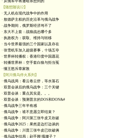
· 从俄军中将遭暗杀想到的
【随想随说12】
· 无人机在现代战争中的作用
· 敖德萨主权的历史沿革与俄乌战争
· 战争期间，俄罗斯经济垮不了
· 东大不上套：战狼战怂哪个多
· 执政权力：获取、维持与转移
· 当今世界最强的三个国家以及存在
· 张雪机车加入超级赛事，十场五夺
· 世界杯转播权：香港印度中国愿花
· 转播世界杯：空手套白狼与拒当冤
· 懂王怒斥章家敦
【阿川俄乌停火系列】
· 俄乌战局：看云卷云舒，等水落石
· 双普会谈后的俄乌战争：三个关键
· 双普会谈：重点其实是。。。
· 双普会谈：预测普京的DOS和DON&#
· 俄乌战争三年半有感
· 俄乌战争：谁不意愿立即结束？
· 俄乌战争：阿川第三张牛皮又吹破
· 俄乌战争2025：果然是边打边谈的
· 俄乌战争：川普三张牛皮已吹破俩
· 俄乌战争结局：剁手脚 嘎腰子？