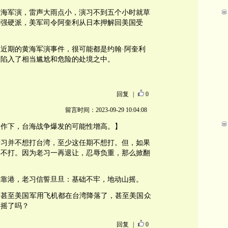
黄海军演，雷声大雨点小，演习不到五个小时就草
华强硬派，美军司令阿奎利从日本押解回美国受
近期的黄海军演事件，很可能都是约翰·阿奎利
国陷入了相当尴尬和危险的处境之中。
回复
|
0
留言时间：2023-09-29 10:04:08
动作下，台海战争爆发的可能性增高。】
老习并不想打台湾，至少这任期不想打。但，如果
得不打。因为老习一再退让，忍辱负重，那么掀翻
雄靠港，老习信誓旦旦：基础不牢，地动山摇。
，甚至美国军用飞机都在台湾降落了，甚至美国众
山摇了吗？
回复
|
0