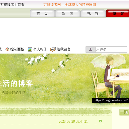
设万维读者为首页
万维读者网 -- 全球华人的精神家园
首 页
新 闻
视 频
博 客
志
控制面板
个人相册
给我留言
生活的博客
生活是最好的生活
https://blog.creaders.net/
2023-09-29 09:44:21