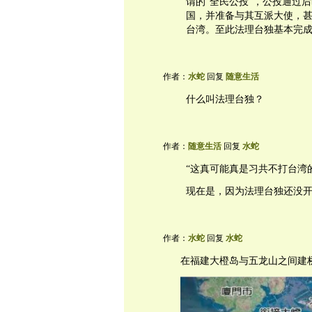
谓的“全民公投”，公投通过
国，并准备与其互派大使，
台湾。至此法理台独基本完
作者：
水蛇
回复
随意生活
什么叫法理台独？
作者：
随意生活
回复
水蛇
“这真可能真是习共不打台湾
现在是，因为法理台独还没
作者：
水蛇
回复
水蛇
在福建大橙岛与五龙山之间建