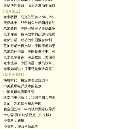
· 美伊谈判失败，懂王会发动地面战
【老米频道】
· 老米教授：乌克兰逆转？No，No，
· 美伊战争：战争越久对伊朗越有利
· 老米教授：美国已输掉了美伊战争
· 老米评论：俄乌战争的起源与结局
· 老萨讲话：成功的中国混合体制
· 芝加哥老米再抱怨：美国养虎为患
· 老米老杜访谈：美国联俄抗中，可
· 老米老萨交锋：深层政府，美国霸
· 老米漫谈：中国问题，俄乌战争，
· 老米如是说：征服还是催毁乌克兰
【历史小资料】
· 快餐时代：最近你看过短剧吗
· 中美航母电弹技术的差别
· 中国航母电弹诞生记
· 珍贵历史记录片：1959年阅兵与国
· 史记：外蒙如何脱离中国
· 联合国五常一年内试射洲际核导弹
· 卡尔森-普京访谈要点（中文版）
· 小资料：施琅
· 小资料：1982马岛战争