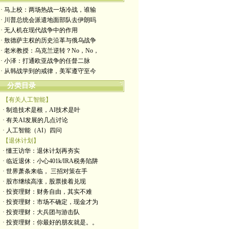
· 马上校：两场热战一场冷战，谁输
· 川普总统会派遣地面部队去伊朗吗
· 无人机在现代战争中的作用
· 敖德萨主权的历史沿革与俄乌战争
· 老米教授：乌克兰逆转？No，No，
· 小泽：打通欧亚战争的任督二脉
· 从韩战学到的戒律，美军遵守至今
分类目录
【有关人工智能】
· 制造技术是根，AI技术是叶
· 有关AI发展的几点讨论
· 人工智能（AI）四问
【退休计划】
· 懂王访华：退休计划再夯实
· 临近退休：小心401k/IRA税务陷阱
· 世界萧条来临， 三招对策在手
· 股市继续高涨，股票接着兑现
· 投资理财：财务自由，其实不难
· 投资理财：市场不确定，现金才为
· 投资理财：大兵团与游击队
· 投资理财：你最好的朋友就是。。