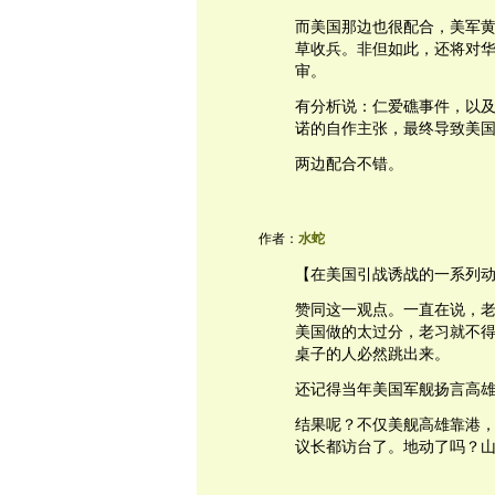
而美国那边也很配合，美军
草收兵。非但如此，还将对
审。
有分析说：仁爱礁事件，以及
诺的自作主张，最终导致美
两边配合不错。
作者：
水蛇
【在美国引战诱战的一系列
赞同这一观点。一直在说，
美国做的太过分，老习就不
桌子的人必然跳出来。
还记得当年美国军舰扬言高
结果呢？不仅美舰高雄靠港
议长都访台了。地动了吗？