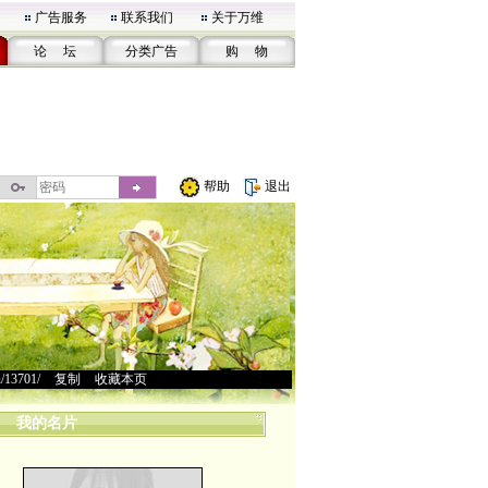
广告服务
联系我们
关于万维
论 坛
分类广告
购 物
帮助
退出
u/13701/
>
复制
>
收藏本页
我的名片