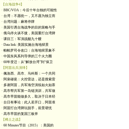
【台海战争4】
· BBC/VOA：今后十年台独的可能性
· 台湾：不愿统一，又不愿为独立而
· 台湾问题：麻将停牌
· 美国引诱台海战争的目的策略与手
· 俄乌停火谈不拢，美国重打台湾牌
· 课目三：军演战舰九十艘
· Data link: 美国实施台海地狱景
· 帕帕罗司令改口：台海地狱景象不
· 中国东风系列导弹的三个火力圈
· 60年变迁：从“解放台湾”到“保卫
【阿苗出兵演绎】
· 佩洛西、高市、马科斯：一个共同
· 阿泉碰瓷：火控雷达，还是搜索雷
· 多谢阿苗，共军海空演练如火如荼
· 高市帮共军第一岛链演训，共军做
· 高市早苗能做多久，取决于日本经
· 台日有事论：此人若开口，阿苗准
· 阿苗打台湾牌玩脱手，前景堪忧
· 高市早苗的复国三板斧
【稀土之战】
· 60 Minutes节目（2015）：美国的