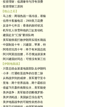
· 投资理财：低调奢华与浮夸浪费
· 投资理财三原则
【他山之石】
· 马上校：两场热战一场冷战，谁输
· 信用卡客服电话：2900美刀花费
· 反送中七年后：香港的政经状况
· 机车狂人张雪和他的三缸发动机
· 建国赴京“汇报”要排队哟
· 美军能彻底打败伊朗而实现长期战
· 中国制造十年：川建国，苹果，特
· 阿塔挖坑四十年：终于有米国总统
· 阿川阿莫扭扭腰，不尽俄油滚滚来
· 阿川建国好同志：可惜没有第三任
【伊朗地面战】
· 川普总统会派遣地面部队去伊朗吗
· 小泽：打通欧亚战争的任督二脉
· 从韩战学到的戒律，美军遵守至今
· 里海：两个世界战场，两个霸权目
· 借鉴78天轰炸南斯拉夫，美军能使
· 美伊战争：美军能否切断俄罗斯-
· 美伊消耗战：美国缺乏综合底气
· 美伊地面战争的可能性依然存在
· 美国又打情报战：中国军援伊朗