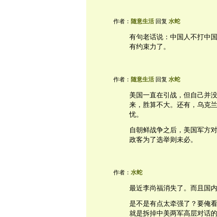
作者：
随意生活
回复
水蛇
有句老话说：中国人不打中
有约束力了。
作者：
随意生活
回复
水蛇
美国一直在引战，但自己并
来，胜算不大。还有，乌克
忧。
自朝鲜战争之后，美国军方
政客为了选举则未必。
作者：
水蛇
最近李尚福消失了。而且国
是不是有点太牵强了？要俺
就是拆掉中美两军高层对话