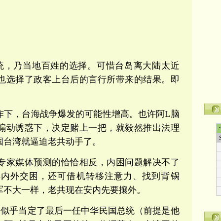
统，乃当地百姓的选择。可惜台岛离大陆太近
也选择了政客上台后的言行所带来的结果。即
。
作下，台海战争爆发的可能性增高。也许阿L脑
煽动诱惑下，决定赌上一把，就毅然推出法理
国台湾就逼迫老共动手了。
专家媒体预测的恰恰相反，内困问题解决不了
得内外交困，还可借机转移注意力、找到背锅
红军不大一样，老共现在安内先要攘外。
L似乎当定了最后一任中华民国总统（前提是他