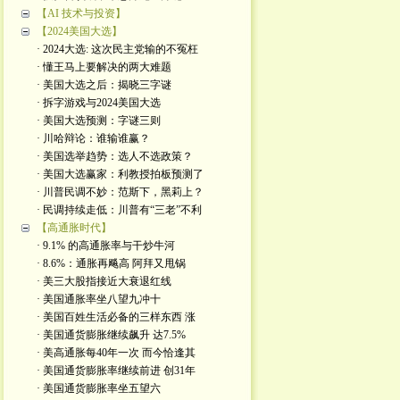
【AI 技术与投资】
【2024美国大选】
· 2024大选: 这次民主党输的不冤枉
· 懂王马上要解决的两大难题
· 美国大选之后：揭晓三字谜
· 拆字游戏与2024美国大选
· 美国大选预测：字谜三则
· 川哈辩论：谁输谁赢？
· 美国选举趋势：选人不选政策？
· 美国大选赢家：利教授拍板预测了
· 川普民调不妙：范斯下，黑莉上？
· 民调持续走低：川普有“三老”不利
【高通胀时代】
· 9.1% 的高通胀率与干炒牛河
· 8.6%：通胀再飚高 阿拜又甩锅
· 美三大股指接近大衰退红线
· 美国通胀率坐八望九冲十
· 美国百姓生活必备的三样东西 涨
· 美国通货膨胀继续飙升 达7.5%
· 美高通胀每40年一次 而今恰逢其
· 美国通货膨胀率继续前进 创31年
· 美国通货膨胀率坐五望六