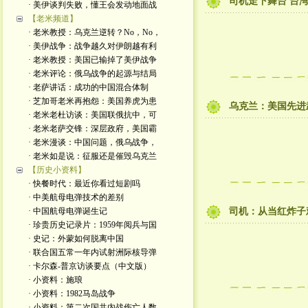
司机走下舞台 台
· 美伊谈判失败，懂王会发动地面战
【老米频道】
· 老米教授：乌克兰逆转？No，No，
· 美伊战争：战争越久对伊朗越有利
· 老米教授：美国已输掉了美伊战争
· 老米评论：俄乌战争的起源与结局
· 老萨讲话：成功的中国混合体制
· 芝加哥老米再抱怨：美国养虎为患
乌克兰：美国先进
· 老米老杜访谈：美国联俄抗中，可
· 老米老萨交锋：深层政府，美国霸
· 老米漫谈：中国问题，俄乌战争，
· 老米如是说：征服还是催毁乌克兰
【历史小资料】
· 快餐时代：最近你看过短剧吗
· 中美航母电弹技术的差别
· 中国航母电弹诞生记
司机：从当红炸子
· 珍贵历史记录片：1959年阅兵与国
· 史记：外蒙如何脱离中国
· 联合国五常一年内试射洲际核导弹
· 卡尔森-普京访谈要点（中文版）
· 小资料：施琅
· 小资料：1982马岛战争
· 小资料：第二次国共内战伤亡人数