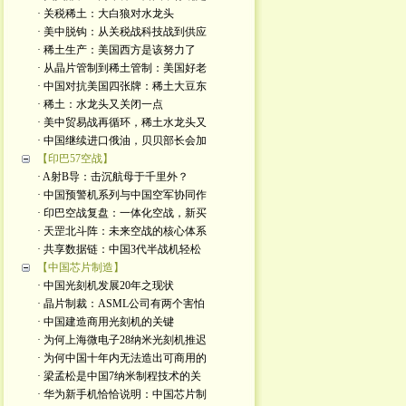
· 关税稀土：大白狼对水龙头
· 美中脱钩：从关税战科技战到供应
· 稀土生产：美国西方是该努力了
· 从晶片管制到稀土管制：美国好老
· 中国对抗美国四张牌：稀土大豆东
· 稀土：水龙头又关闭一点
· 美中贸易战再循环，稀土水龙头又
· 中国继续进口俄油，贝贝部长会加
【印巴57空战】
· A射B导：击沉航母于千里外？
· 中国预警机系列与中国空军协同作
· 印巴空战复盘：一体化空战，新买
· 天罡北斗阵：未来空战的核心体系
· 共享数据链：中国3代半战机轻松
【中国芯片制造】
· 中国光刻机发展20年之现状
· 晶片制裁：ASML公司有两个害怕
· 中国建造商用光刻机的关键
· 为何上海微电子28纳米光刻机推迟
· 为何中国十年内无法造出可商用的
· 梁孟松是中国7纳米制程技术的关
· 华为新手机恰恰说明：中国芯片制