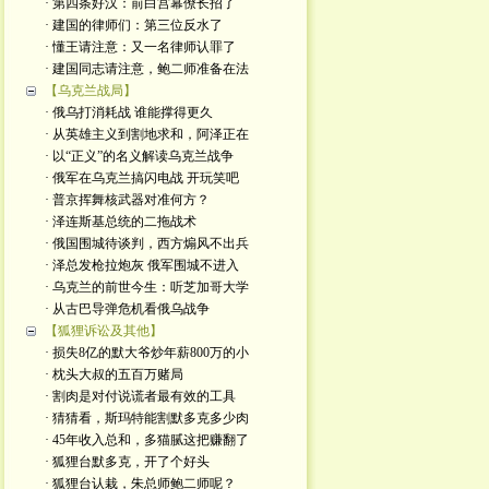
· 第四条好汉：前白宫幕僚长招了
· 建国的律师们：第三位反水了
· 懂王请注意：又一名律师认罪了
· 建国同志请注意，鲍二师准备在法
【乌克兰战局】
· 俄乌打消耗战 谁能撑得更久
· 从英雄主义到割地求和，阿泽正在
· 以“正义”的名义解读乌克兰战争
· 俄军在乌克兰搞闪电战 开玩笑吧
· 普京挥舞核武器对准何方？
· 泽连斯基总统的二拖战术
· 俄国围城待谈判，西方煽风不出兵
· 泽总发枪拉炮灰 俄军围城不进入
· 乌克兰的前世今生：听芝加哥大学
· 从古巴导弹危机看俄乌战争
【狐狸诉讼及其他】
· 损失8亿的默大爷炒年薪800万的小
· 枕头大叔的五百万赌局
· 割肉是对付说谎者最有效的工具
· 猜猜看，斯玛特能割默多克多少肉
· 45年收入总和，多猫腻这把赚翻了
· 狐狸台默多克，开了个好头
· 狐狸台认栽，朱总师鲍二师呢？