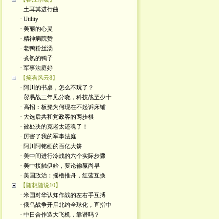
· 土耳其进行曲
· Utility
· 美丽的心灵
· 精神病院赞
· 老鸭粉丝汤
· 煮熟的鸭子
· 军事法庭好
【笑看风云8】
· 阿川的书桌，怎么不玩了？
· 贸易战三年见分晓，科技战至少十
· 高招：板凳为何现在不起诉床铺
· 大选后共和党政客的两步棋
· 被处决的克老太还魂了！
· 厉害了我的军事法庭
· 阿川阿铭画的百亿大饼
· 美中间进行冷战的六个实际步骤
· 美中接触伊始，要论输赢尚早
· 美国政治：摇橹推舟，红蓝互换
【随想随说10】
· 米国对华认知作战的左右手互搏
· 俄乌战争开启北约全球化，直指中
· 中日合作造大飞机，靠谱吗？