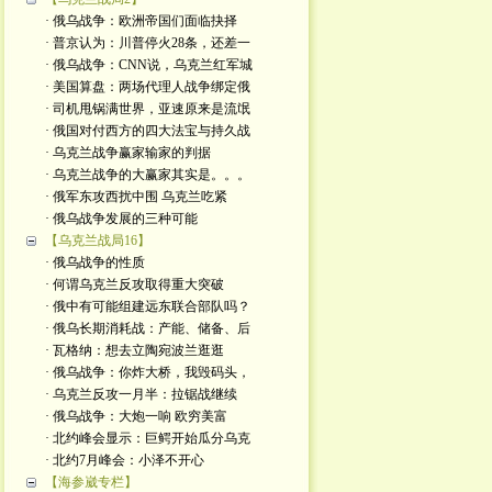
· 俄乌战争：欧洲帝国们面临抉择
· 普京认为：川普停火28条，还差一
· 俄乌战争：CNN说，乌克兰红军城
· 美国算盘：两场代理人战争绑定俄
· 司机甩锅满世界，亚速原来是流氓
· 俄国对付西方的四大法宝与持久战
· 乌克兰战争赢家输家的判据
· 乌克兰战争的大赢家其实是。。。
· 俄军东攻西扰中围 乌克兰吃紧
· 俄乌战争发展的三种可能
【乌克兰战局16】
· 俄乌战争的性质
· 何谓乌克兰反攻取得重大突破
· 俄中有可能组建远东联合部队吗？
· 俄乌长期消耗战：产能、储备、后
· 瓦格纳：想去立陶宛波兰逛逛
· 俄乌战争：你炸大桥，我毁码头，
· 乌克兰反攻一月半：拉锯战继续
· 俄乌战争：大炮一响 欧穷美富
· 北约峰会显示：巨鳄开始瓜分乌克
· 北约7月峰会：小泽不开心
【海参崴专栏】