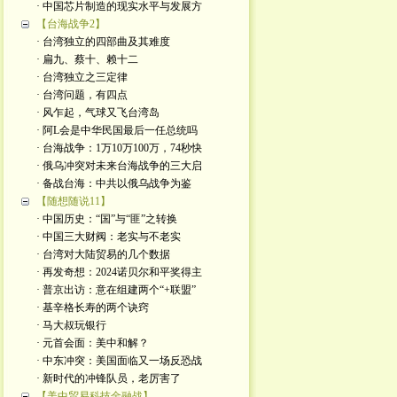
· 中国芯片制造的现实水平与发展方
【台海战争2】
· 台湾独立的四部曲及其难度
· 扁九、蔡十、赖十二
· 台湾独立之三定律
· 台湾问题，有四点
· 风乍起，气球又飞台湾岛
· 阿L会是中华民国最后一任总统吗
· 台海战争：1万10万100万，74秒快
· 俄乌冲突对未来台海战争的三大启
· 备战台海：中共以俄乌战争为鉴
【随想随说11】
· 中国历史：“国”与“匪”之转换
· 中国三大财阀：老实与不老实
· 台湾对大陆贸易的几个数据
· 再发奇想：2024诺贝尔和平奖得主
· 普京出访：意在组建两个“+联盟”
· 基辛格长寿的两个诀窍
· 马大叔玩银行
· 元首会面：美中和解？
· 中东冲突：美国面临又一场反恐战
· 新时代的冲锋队员，老厉害了
【美中贸易科技金融战】