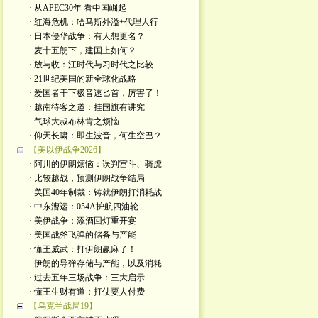
· 从APEC30年 看中国崛起
· 红海危机：哈马斯外溢+代理人行
· 日本侵华战争：有人想更名？
· 麦十五朗下，建国上如何？
· 放与收：江时代与习时代之比较
· 21世纪美国的新全球化战略
· 爱国者干下极音速匕首，厉害了！
· 越南待客之道：挂国旗有讲究
· 气球大叔布林肯之烦恼
· 仰天长啸：即生波音，何生空巴？
【美以伊战争2026】
· 阿川的伊朗烦恼：误判宫斗、骑虎
· 比较越战，预测伊朗战争结局
· 美国40年制裁：铸就伊朗打消耗战
· 中东漕运：054A护航四油轮
· 美伊战争：添酒回灯重开宴
· 美国战斧飞弹的储备与产能
· 懂王威武：打伊朗赢麻了！
· 伊朗的导弹存储与产能，以及消耗
· 过去五年三场战争：三大启示
· 懂王生财有道：打仗要人付费
【乌克兰战局19】