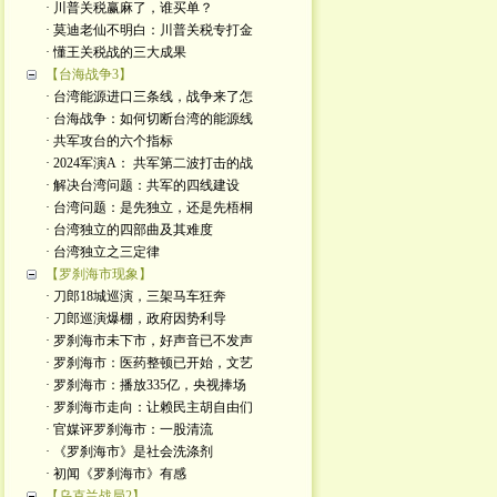
· 川普关税赢麻了，谁买单？
· 莫迪老仙不明白：川普关税专打金
· 懂王关税战的三大成果
【台海战争3】
· 台湾能源进口三条线，战争来了怎
· 台海战争：如何切断台湾的能源线
· 共军攻台的六个指标
· 2024军演A： 共军第二波打击的战
· 解决台湾问题：共军的四线建设
· 台湾问题：是先独立，还是先梧桐
· 台湾独立的四部曲及其难度
· 台湾独立之三定律
【罗刹海市现象】
· 刀郎18城巡演，三架马车狂奔
· 刀郎巡演爆棚，政府因势利导
· 罗刹海市未下市，好声音已不发声
· 罗刹海市：医药整顿已开始，文艺
· 罗刹海市：播放335亿，央视捧场
· 罗刹海市走向：让赖民主胡自由们
· 官媒评罗刹海市：一股清流
· 《罗刹海市》是社会洗涤剂
· 初闻《罗刹海市》有感
【乌克兰战局2】