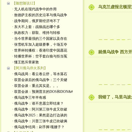
【随想随说12】
乌克兰虚报北顿涅
· 无人机在现代战争中的作用
· 敖德萨主权的历史沿革与俄乌战争
· 战争期间，俄罗斯经济垮不了
· 东大不上套：战狼战怂哪个多
· 执政权力：获取、维持与转移
· 当今世界最强的三个国家以及存在
· 张雪机车加入超级赛事，十场五夺
· 世界杯转播权：香港印度中国愿花
就俄乌战争 西方
· 转播世界杯：空手套白狼与拒当冤
· 懂王怒斥章家敦
【阿川俄乌停火系列】
· 俄乌战局：看云卷云舒，等水落石
· 双普会谈后的俄乌战争：三个关键
· 双普会谈：重点其实是。。。
· 双普会谈：预测普京的DOS和DON&#
我错了，马里乌波
· 俄乌战争三年半有感
· 俄乌战争：谁不意愿立即结束？
· 俄乌战争：阿川第三张牛皮又吹破
· 俄乌战争2025：果然是边打边谈的
· 俄乌战争：川普三张牛皮已吹破俩
· 俄乌战争结局：剁手脚 嘎腰子？