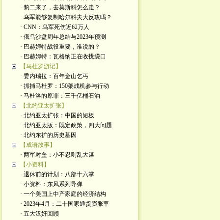
· 豹二来了，去莫斯科怎么走？
· 乌军能够复制哈尔科夫大反攻吗？
· CNN：乌军死伤近62万人
· 俄乌沙盘周年总结与2023年预测
· 巴赫姆特战役重要，谁说的？
· 巴赫姆特：瓦格纳正在收拢袋口
【马杜罗游记】
· 委内瑞拉：百年金山乞丐
· 抓捕马杜罗：150架战机参与行动
· 马杜洛的原罪：三千亿桶石油
【北约亚太扩张】
· 北约亚太扩张：中国的短板
· 北约亚太版：既定政策，四大问题
· 北约东扩的历史基因
【成语故事】
· 两军对垒：小不忍则乱大谋
【小资料】
· 退休前的计划：八部十六掌
· 小资料：东风系列导弹
· 一个美国上中产家庭的经济结构
· 2023年4月：二十国家通货膨胀率
· 五大汉奸回顾