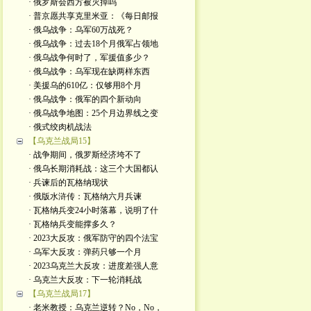
· 俄罗斯会西方被灭掉吗
· 普京愿共享克里米亚：《每日邮报
· 俄乌战争：乌军60万战死？
· 俄乌战争：过去18个月俄军占领地
· 俄乌战争何时了，军援值多少？
· 俄乌战争：乌军现在缺两样东西
· 美援乌的610亿：仅够用8个月
· 俄乌战争：俄军的四个新动向
· 俄乌战争地图：25个月边界线之变
· 俄式绞肉机战法
【乌克兰战局15】
· 战争期间，俄罗斯经济垮不了
· 俄乌长期消耗战：这三个大国都认
· 兵谏后的瓦格纳现状
· 俄版水浒传：瓦格纳六月兵谏
· 瓦格纳兵变24小时落幕，说明了什
· 瓦格纳兵变能撑多久？
· 2023大反攻：俄军防守的四个法宝
· 乌军大反攻：弹药只够一个月
· 2023乌克兰大反攻：进度差强人意
· 乌克兰大反攻：下一轮消耗战
【乌克兰战局17】
· 老米教授：乌克兰逆转？No，No，