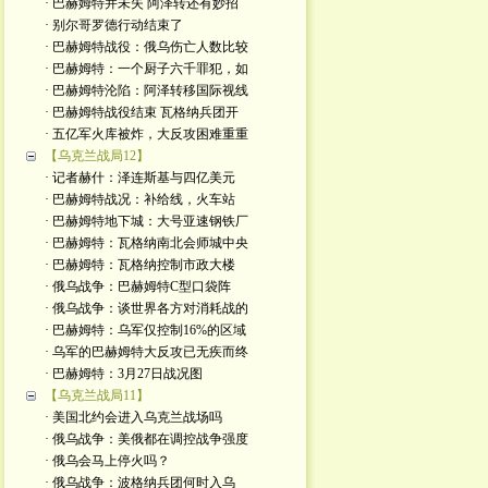
· 巴赫姆特并未失 阿泽转还有妙招
· 别尔哥罗德行动结束了
· 巴赫姆特战役：俄乌伤亡人数比较
· 巴赫姆特：一个厨子六千罪犯，如
· 巴赫姆特沦陷：阿泽转移国际视线
· 巴赫姆特战役结束 瓦格纳兵团开
· 五亿军火库被炸，大反攻困难重重
【乌克兰战局12】
· 记者赫什：泽连斯基与四亿美元
· 巴赫姆特战况：补给线，火车站
· 巴赫姆特地下城：大号亚速钢铁厂
· 巴赫姆特：瓦格纳南北会师城中央
· 巴赫姆特：瓦格纳控制市政大楼
· 俄乌战争：巴赫姆特C型口袋阵
· 俄乌战争：谈世界各方对消耗战的
· 巴赫姆特：乌军仅控制16%的区域
· 乌军的巴赫姆特大反攻已无疾而终
· 巴赫姆特：3月27日战况图
【乌克兰战局11】
· 美国北约会进入乌克兰战场吗
· 俄乌战争：美俄都在调控战争强度
· 俄乌会马上停火吗？
· 俄乌战争：波格纳兵团何时入乌