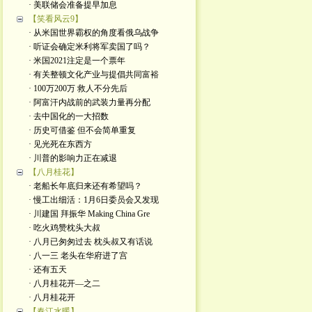
· 美联储会准备提早加息
【笑看风云9】
· 从米国世界霸权的角度看俄乌战争
· 听证会确定米利将军卖国了吗？
· 米国2021注定是一个票年
· 有关整顿文化产业与提倡共同富裕
· 100万200万 救人不分先后
· 阿富汗内战前的武装力量再分配
· 去中国化的一大招数
· 历史可借鉴 但不会简单重复
· 见光死在东西方
· 川普的影响力正在减退
【八月桂花】
· 老船长年底归来还有希望吗？
· 慢工出细活：1月6日委员会又发现
· 川建国 拜振华 Making China Gre
· 吃火鸡赞枕头大叔
· 八月已匆匆过去 枕头叔又有话说
· 八一三 老头在华府进了宫
· 还有五天
· 八月桂花开—之二
· 八月桂花开
【春江水暖】