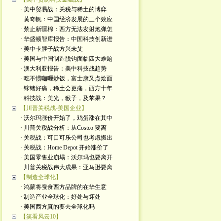
· 美中贸易战：关税与稀土的博弈
· 黄奇帆：中国经济发展的三个效应
· 禁止新疆棉：西方无法发射炮弹怎
· 华盛顿智库报告：中国科技创新进
· 美中卡脖子战方兴未艾
· 美国与中国制造脱钩面临四大难题
· 澳大利亚报告：美中科技战趋势
· 吃不惯咖喱炒饭，富士康又点烩面
· 镓锗好痛，稀土会更痛，西方十年
· 科技战：美光，猴子，及苹果？
【川普关税战-美国企业】
· 沃尔玛涨价开始了，鸡蛋涨在其中
· 川普关税战分析：从Costco 要离
· 关税战：可口可乐公司也考虑搬出
· 关税战：Home Depot 开始涨价了
· 美国零售业崩塌：沃尔玛也要离开
· 川普关税战伟大成果：亚马逊要离
【制造全球化】
· 鸿蒙将蚕食西方品牌的在华生意
· 制造产业全球化：好处与坏处
· 美国西方真的要去全球化吗
【笑看风云10】