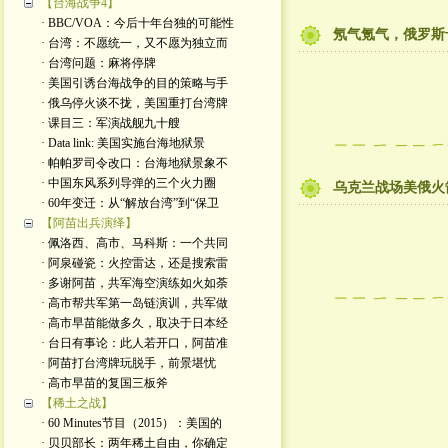
【台海战争4】
· BBC/VOA：今后十年台独的可能性
氖气氪气，俄罗斯
· 台湾：不愿统一，又不愿为独立而
· 台湾问题：麻将停牌
· 美国引诱台海战争的目的策略与手
· 俄乌停火谈不拢，美国重打台湾牌
· 课目三：军演战舰九十艘
· Data link: 美国实施台海地狱景
· 帕帕罗司令改口：台海地狱景象不
· 中国东风系列导弹的三个火力圈
乌克兰战场美俄火
· 60年变迁：从“解放台湾”到“保卫
【阿苗出兵演绎】
· 佩洛西、高市、马科斯：一个共同
· 阿泉碰瓷：火控雷达，还是搜索雷
· 多谢阿苗，共军海空演练如火如荼
· 高市帮共军第一岛链演训，共军做
· 高市早苗能做多久，取决于日本经
· 台日有事论：此人若开口，阿苗准
· 阿苗打台湾牌玩脱手，前景堪忧
· 高市早苗的复国三板斧
【稀土之战】
· 60 Minutes节目（2015）：美国的
· 贝贝部长：两年稀土自由，你确定