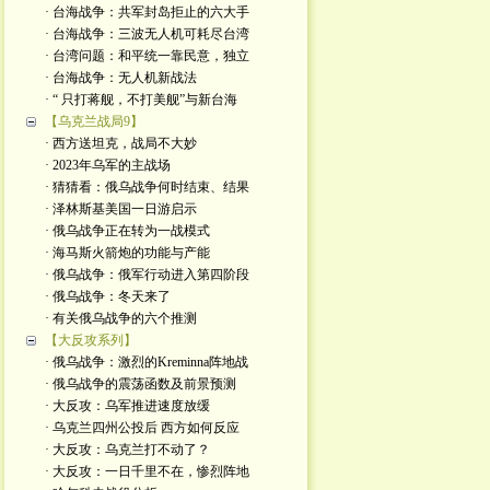
· 台海战争：共军封岛拒止的六大手
· 台海战争：三波无人机可耗尽台湾
· 台湾问题：和平统一靠民意，独立
· 台海战争：无人机新战法
· “ 只打蒋舰，不打美舰”与新台海
【乌克兰战局9】
· 西方送坦克，战局不大妙
· 2023年乌军的主战场
· 猜猜看：俄乌战争何时结束、结果
· 泽林斯基美国一日游启示
· 俄乌战争正在转为一战模式
· 海马斯火箭炮的功能与产能
· 俄乌战争：俄军行动进入第四阶段
· 俄乌战争：冬天来了
· 有关俄乌战争的六个推测
【大反攻系列】
· 俄乌战争：激烈的Kreminna阵地战
· 俄乌战争的震荡函数及前景预测
· 大反攻：乌军推进速度放缓
· 乌克兰四州公投后 西方如何反应
· 大反攻：乌克兰打不动了？
· 大反攻：一日千里不在，惨烈阵地