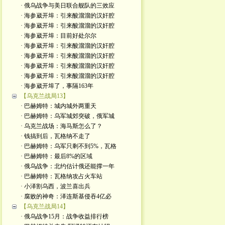
· 俄乌战争与美日联合舰队的三效应
· 海参崴开埠：引来酸溜溜的汉奸腔
· 海参崴开埠：引来酸溜溜的汉奸腔
· 海参崴开埠：目前好处尔尔
· 海参崴开埠：引来酸溜溜的汉奸腔
· 海参崴开埠：引来酸溜溜的汉奸腔
· 海参崴开埠：引来酸溜溜的汉奸腔
· 海参崴开埠：引来酸溜溜的汉奸腔
· 海参崴开埠了，事隔163年
【乌克兰战局13】
· 巴赫姆特：城内城外两重天
· 巴赫姆特：乌军城郊突破，俄军城
· 乌克兰战场：海马斯怎么了？
· 钱搞到后，瓦格纳不走了
· 巴赫姆特：乌军只剩不到5%，瓦格
· 巴赫姆特：最后8%的区域
· 俄乌战争：北约估计俄还能撑一年
· 巴赫姆特：瓦格纳攻占火车站
· 小泽割乌西，波兰喜出兵
· 腐败的神奇：泽连斯基侵吞4亿必
【乌克兰战局14】
· 俄乌战争15月：战争收益排行榜