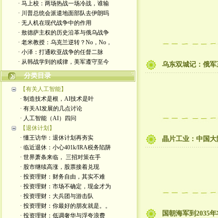
· 马上校：两场热战一场冷战，谁输
· 川普总统会派遣地面部队去伊朗吗
· 无人机在现代战争中的作用
· 敖德萨主权的历史沿革与俄乌战争
· 老米教授：乌克兰逆转？No，No，
· 小泽：打通欧亚战争的任督二脉
· 从韩战学到的戒律，美军遵守至今
乌东双城记：俄军
分类目录
【有关人工智能】
· 制造技术是根，AI技术是叶
· 有关AI发展的几点讨论
· 人工智能（AI）四问
【退休计划】
· 懂王访华：退休计划再夯实
晶片工业：中国大
· 临近退休：小心401k/IRA税务陷阱
· 世界萧条来临， 三招对策在手
· 股市继续高涨，股票接着兑现
· 投资理财：财务自由，其实不难
· 投资理财：市场不确定，现金才为
· 投资理财：大兵团与游击队
· 投资理财：你最好的朋友就是。。
国朝海军到2035
· 投资理财：低调奢华与浮夸浪费