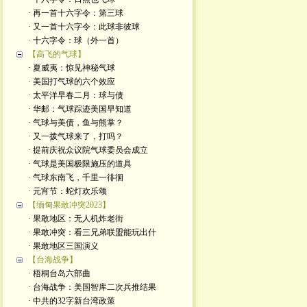
· 再一首十六字令：第三球
· 又一首十六字令：此球非彼球
· 十六字令：球（外一首）
【高飞的气球】
· 夏威夷：惊见神秘气球
· 美国打气球的六个效应
· 太平洋早春二月：球与债
· 华邮：气球踪迹美国早知道
· 气球与美债，鱼与熊掌？
· 又一拨气球来了，打吗？
· 提前庆祝众议院气球委员会成立
· 气球是美国极限施压的道具
· 气球东南飞，千里一徘徊
· 元宵节：蛇灯欢乐颂
【缅甸果敢冲突2023】
· 果敢地区：无人机炸老街
· 果敢冲突：看三兄弟联盟能玩出什
· 果敢地区三国演义
【台海战争】
· 梧桐台岛六部曲
· 台海战争：美国智库二次兵推结果
· 中共的32字新台湾政策