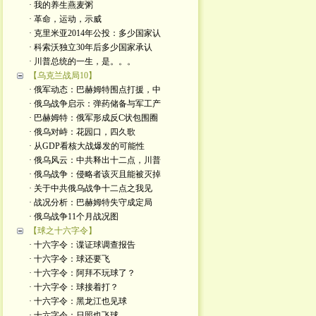
· 我的养生燕麦粥
· 革命，运动，示威
· 克里米亚2014年公投：多少国家认
· 科索沃独立30年后多少国家承认
· 川普总统的一生，是。。。
【乌克兰战局10】
· 俄军动态：巴赫姆特围点打援，中
· 俄乌战争启示：弹药储备与军工产
· 巴赫姆特：俄军形成反C状包围圈
· 俄乌对峙：花园口，四久歌
· 从GDP看核大战爆发的可能性
· 俄乌风云：中共释出十二点，川普
· 俄乌战争：侵略者该灭且能被灭掉
· 关于中共俄乌战争十二点之我见
· 战况分析：巴赫姆特失守成定局
· 俄乌战争11个月战况图
【球之十六字令】
· 十六字令：谍证球调查报告
· 十六字令：球还要飞
· 十六字令：阿拜不玩球了？
· 十六字令：球接着打？
· 十六字令：黑龙江也见球
· 十六字令：日照也飞球