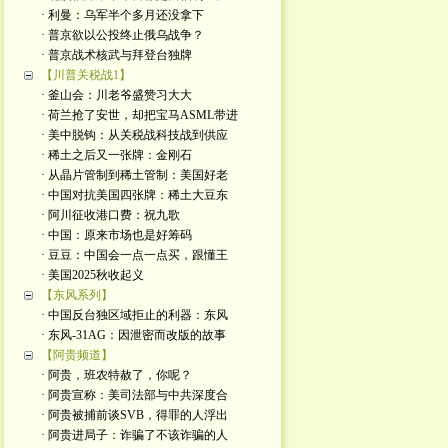
· 利曼：乌军半个多月还没拿下
· 普京欲以公投终止俄乌战争？
· 普京战术核武与拜登台独牌
【川普关税战1】
· 釜山会：川老爷盛赞习大大
· 荷兰抢了安世，却把宝马ASML带进
· 美中脱钩：从关税战科技战到供应
· 稀土之后又一张牌：金刚石
· 从晶片管制到稀土管制：美国好老
· 中国对抗美国四张牌：稀土大豆东
· 阿川征收港口费：祝九歌
· 中国：原来市场也是好筹码
· 豆豆：中国会一点一点买，跟懂王
· 美国2025秋收起义
【东风系列】
· 中国反台独区域拒止的利器：东风
· 东风-31AG：因泄密而改版的故事
【阿贵频道】
· 阿贵，班农特赦了，你呢？
· 阿贵宣称：美司法部与中共深度合
· 阿贵被捕前谈SVB，得罪的人浮出
· 阿贵进局子：诈骗了不该诈骗的人