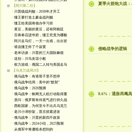
夏季火箭炮大战：
【阿川第二任】
· 川普级战列舰：2030年才开工
· 懂王要打造土豪金战列舰
· 懂王给美国将领办学习班
· 黄豆，美丽的黄豆，还有阿根廷
· 百将奉召进华府，懂王究竟为哪般
· 阿川走马灯，一天一出戏，出出皆
· 谁说懂王炸了个寂寞
侵略战争的逻辑
· 老米访谈：川普的三大国际麻烦
· 送别：川马友谊小船
· 权力游戏：俄国二人转与美国走马
【乌克兰战局20】
· 俄乌战争：有谁骨子里不想停
· 俄乌战争结局：美中的“默契”
· 俄乌战争：2026预测
8.6%：通胀再飚
· 俄乌战争：蛛网无人机行动取得重
· 质问：俄罗斯有何底气进行持久战
· 西欧国家，为何至今不出兵乌克兰
· 老川小泽吵架，普京抓紧进攻
· 俄乌战争：川普的新四不政策
· 俄乌战争：2024小结，2025预测
· 从俄军中将遭暗杀想到的