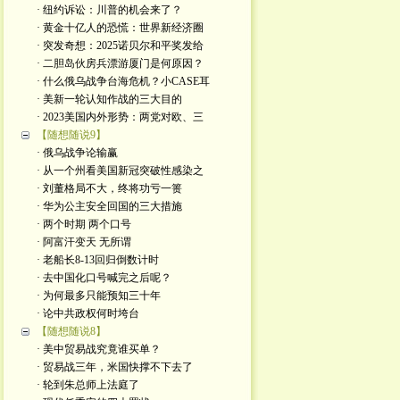
· 纽约诉讼：川普的机会来了？
· 黄金十亿人的恐慌：世界新经济圈
· 突发奇想：2025诺贝尔和平奖发给
· 二胆岛伙房兵漂游厦门是何原因？
· 什么俄乌战争台海危机？小CASE耳
· 美新一轮认知作战的三大目的
· 2023美国内外形势：两党对欧、三
【随想随说9】
· 俄乌战争论输赢
· 从一个州看美国新冠突破性感染之
· 刘董格局不大，终将功亏一篑
· 华为公主安全回国的三大措施
· 两个时期 两个口号
· 阿富汗变天 无所谓
· 老船长8-13回归倒数计时
· 去中国化口号喊完之后呢？
· 为何最多只能预知三十年
· 论中共政权何时垮台
【随想随说8】
· 美中贸易战究竟谁买单？
· 贸易战三年，米国快撑不下去了
· 轮到朱总师上法庭了