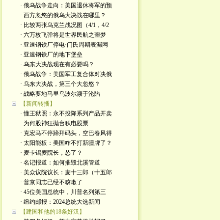
· 俄乌战争走向：美国退休将军的预
· 西方忽悠的俄乌大决战在哪里？
· 比较两张乌克兰战况图（4/1，4/2
· 六万枚飞弹将是世界民航之噩梦
· 亚速钢铁厂停电·门氏周期表漏网
· 亚速钢铁厂的地下堡垒
· 乌东大决战现在有必要吗？
· 俄乌战争：美国军工复合体对决俄
· 乌东大决战，第三个大忽悠？
· 战略要地马里乌波尔濒于沦陷
【新闻转播】
· 懂王狱照：永不投降系列产品开卖
· 为何股神狂抛台积电股票
· 克宏马不停蹄拜码头，空巴春风得
· 太阳能板：美国咋不打新疆牌了？
· 麦卡锡麦院长，怂了？
· 名记报道：如何摧毁北溪管道
· 美众议院议长：麦十三郎（十五郎
· 普京同志已经不咳嗽了
· 45位美国总统中，川普名列第三
· 纽约邮报：2024总统大选新闻
【建国和他的18条好汉】