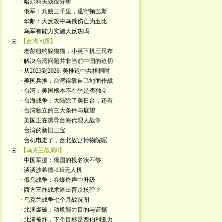
· 哈尔科夫战役分析
· 俄军：兵败三千里，退守顿巴斯
· 华邮：大反攻中乌俄伤亡为五比一
· 乌军有能力实施大反攻吗
【台湾问题】
· 老彭纽约躲猫猫，小英下机三尺布
· 解决台湾问题并非当前中国的迫切
· 从2023到2026: 美推迟中共梧桐时
· 美国兵推：台湾得靠自己地面作战
· 台湾：美国根本不在乎是否独立
· 台海战争：大陆除了美日台，还有
· 台湾独立的三大条件与展望
· 美国正在诱导台海代理人战争
· 台湾的新旧三宝
· 台机电走了，台北故宫博物院呢
【乌克兰战局8】
· 中国军援：俄国的投名状不够
· 谈谈沙希德-136无人机
· 俄乌战争：在爆炸声中升级
· 西方三炸战术逼出普京核弹？
· 乌克兰战争七个月战况图
· 北溪爆破：动机能力目的与证据
· 北溪被炸，下个目标是西伯利亚力