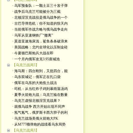
· 乌军预备队：一颗土豆三十发子弹
· 战争后乌克兰可能被分为三截
· 北顿涅茨克战役是俄乌战争的一个
· 古巴导弹危机：你不知道的惊天内
· 当前俄军作战方略与俄乌战争走向
· 乌军从亚速钢铁厂“撤离”
· 莫道亚速海床浅，鲨鱼条条破浪来
· 美国战略：北约全球化以压制金砖
· 今夏顿巴斯炮兵大战在即
· 一个月内俄军攻克3.95座城池
【乌克兰战局5】
· 海马斯：四台刚到，又批四台，能
· 乌东双城记：俄军正在扎口袋
· 俄军在乌东的大炮焦土战法
· 司机：从当红炸子鸡到暴雨落汤鸡
· 夏季火箭炮大战：乌克兰输在数量
· 乌克兰虚报北顿涅茨克战果？
· 就俄乌战争 西方开始出现不同声
· 氖气氪气，俄罗斯卡西方脖子的利
· 乌克兰战场美俄火箭炮大PK
· 从M777榴弹炮的战绩看乌东局势
【乌克兰战局3】