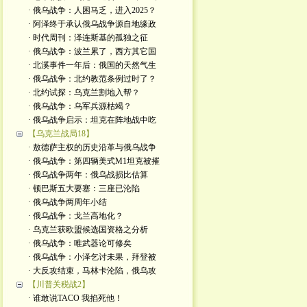
· 俄乌战争：人困马乏，进入2025？
· 阿泽终于承认俄乌战争源自地缘政
· 时代周刊：泽连斯基的孤独之征
· 俄乌战争：波兰累了，西方其它国
· 北溪事件一年后：俄国的天然气生
· 俄乌战争：北约教范条例过时了？
· 北约试探：乌克兰割地入帮？
· 俄乌战争：乌军兵源枯竭？
· 俄乌战争启示：坦克在阵地战中吃
【乌克兰战局18】
· 敖德萨主权的历史沿革与俄乌战争
· 俄乌战争：第四辆美式M1坦克被摧
· 俄乌战争两年：俄乌战损比估算
· 顿巴斯五大要塞：三座已沦陷
· 俄乌战争两周年小结
· 俄乌战争：戈兰高地化？
· 乌克兰获欧盟候选国资格之分析
· 俄乌战争：唯武器论可修矣
· 俄乌战争：小泽乞讨未果，拜登被
· 大反攻结束，马林卡沦陷，俄乌攻
【川普关税战2】
· 谁敢说TACO 我掐死他！