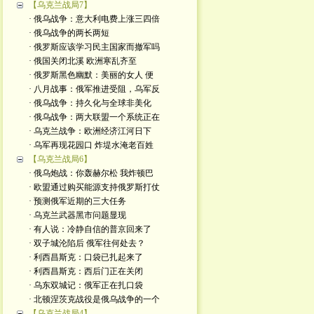
【乌克兰战局7】
· 俄乌战争：意大利电费上涨三四倍
· 俄乌战争的两长两短
· 俄罗斯应该学习民主国家而撤军吗
· 俄国关闭北溪 欧洲寒乱齐至
· 俄罗斯黑色幽默：美丽的女人 便
· 八月战事：俄军推进受阻，乌军反
· 俄乌战争：持久化与全球非美化
· 俄乌战争：两大联盟一个系统正在
· 乌克兰战争：欧洲经济江河日下
· 乌军再现花园口 炸堤水淹老百姓
【乌克兰战局6】
· 俄乌炮战：你轰赫尔松 我炸顿巴
· 欧盟通过购买能源支持俄罗斯打仗
· 预测俄军近期的三大任务
· 乌克兰武器黑市问题显现
· 有人说：冷静自信的普京回来了
· 双子城沦陷后 俄军往何处去？
· 利西昌斯克：口袋已扎起来了
· 利西昌斯克：西后门正在关闭
· 乌东双城记：俄军正在扎口袋
· 北顿涅茨克战役是俄乌战争的一个
【乌克兰战局4】