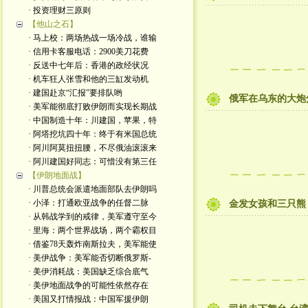
· 投资理财三原则
【他山之石】
· 马上校：两场热战一场冷战，谁输
· 信用卡客服电话：2900美刀花费
· 反送中七年后：香港的政经状况
· 机车狂人张雪和他的三缸发动机
· 建国赴京“汇报”要排队哟
俄军在乌东的大炮
· 美军能彻底打败伊朗而实现长期战
· 中国制造十年：川建国，苹果，特
· 阿塔挖坑四十年：终于有米国总统
· 阿川阿莫扭扭腰，不尽俄油滚滚来
· 阿川建国好同志：可惜没有第三任
【伊朗地面战】
· 川普总统会派遣地面部队去伊朗吗
· 小泽：打通欧亚战争的任督二脉
金发女孩和三只熊
· 从韩战学到的戒律，美军遵守至今
· 里海：两个世界战场，两个霸权目
· 借鉴78天轰炸南斯拉夫，美军能使
· 美伊战争：美军能否切断俄罗斯-
· 美伊消耗战：美国缺乏综合底气
· 美伊地面战争的可能性依然存在
· 美国又打情报战：中国军援伊朗