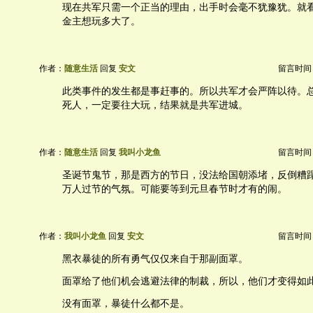
现在共军只需一个正当的理由，出手时会毫不犹豫犹。就
金主想玩多大了。
作者：
随意生活
回复
安文
留言时间：20
此类事件的发生都是事赶事的。所以共军才会严阵以待。
死人，一定要往大玩，结果就是共军进城。
作者：
随意生活
回复
我叫小龙鱼
留言时间：20
圣诞节鬼节，那是西方的节日，没法给国朝添堵，反倒糟
万人过节的气氛。可能要等到元旦春节时才有的闹。
作者：
我叫小龙鱼
回复
安文
留言时间：20
黑衣暴徒的所有勇气仅仅来自于那副面罩。
面罩给了他们机会逃避法律的制裁，所以，他们才变得如
没有面罩，暴徒什么都不是。