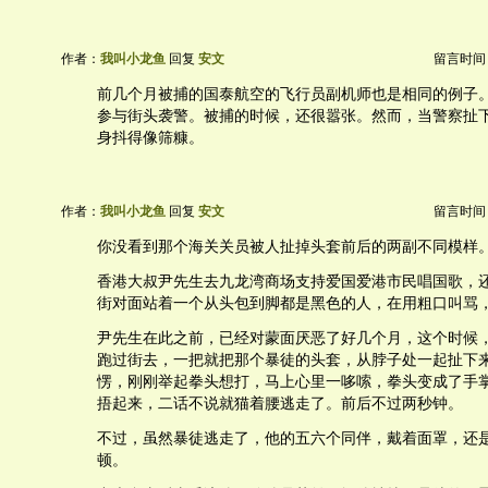
作者：
我叫小龙鱼
回复
安文
留言时间：20
前几个月被捕的国泰航空的飞行员副机师也是相同的例子
参与街头袭警。被捕的时候，还很嚣张。然而，当警察扯
身抖得像筛糠。
作者：
我叫小龙鱼
回复
安文
留言时间：20
你没看到那个海关关员被人扯掉头套前后的两副不同模样
香港大叔尹先生去九龙湾商场支持爱国爱港市民唱国歌，
街对面站着一个从头包到脚都是黑色的人，在用粗口叫骂
尹先生在此之前，已经对蒙面厌恶了好几个月，这个时候
跑过街去，一把就把那个暴徒的头套，从脖子处一起扯下
愣，刚刚举起拳头想打，马上心里一哆嗦，拳头变成了手
捂起来，二话不说就猫着腰逃走了。前后不过两秒钟。
不过，虽然暴徒逃走了，他的五六个同伴，戴着面罩，还
顿。