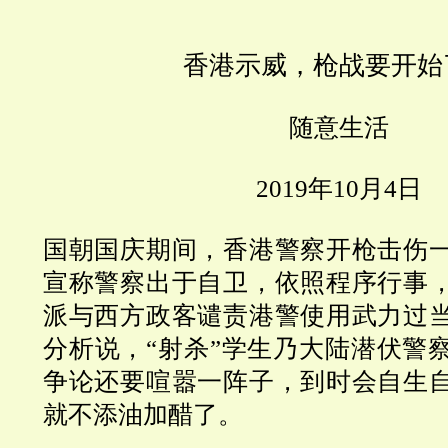
香港示威，枪战要开始
随意生活
2019
年
10
月
4
日
国朝国庆期间，香港警察开枪击伤
宣称警察出于自卫，依照程序行事
派与西方政客谴责港警使用武力过
分析说，
“
射杀
”
学生乃大陆潜伏警
争论还要喧嚣一阵子，到时会自生
就不添油加醋了。