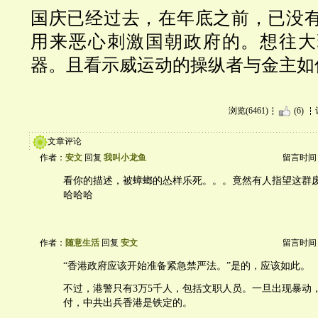
国庆已经过去，在年底之前，已没
用来恶心刺激国朝政府的。想往大
器。且看示威运动的操纵者与金主如
浏览(6461)
(6)
文章评论
作者：
安文
回复
我叫小龙鱼
留言时间：20
看你的描述，被蟑螂的怂样乐死。。。竟然有人指望这群
哈哈哈
作者：
随意生活
回复
安文
留言时间：20
“香港政府应该开始准备紧急禁严法。”是的，应该如此。
不过，港警只有3万5千人，包括文职人员。一旦出现暴动
付，中共出兵香港是铁定的。