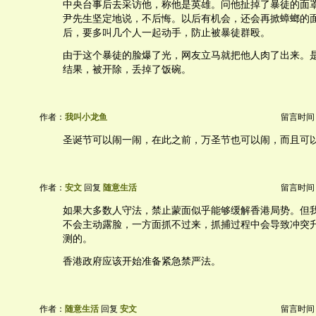
中央台事后去采访他，称他是英雄。问他扯掉了暴徒的面
尹先生坚定地说，不后悔。以后有机会，还会再掀蟑螂的
后，要多叫几个人一起动手，防止被暴徒群殴。
由于这个暴徒的脸爆了光，网友立马就把他人肉了出来。
结果，被开除，丢掉了饭碗。
作者：
我叫小龙鱼
留言时间：20
圣诞节可以闹一闹，在此之前，万圣节也可以闹，而且可
作者：
安文
回复
随意生活
留言时间：20
如果大多数人守法，禁止蒙面似乎能够缓解香港局势。但
不会主动露脸，一方面抓不过来，抓捕过程中会导致冲突
测的。
香港政府应该开始准备紧急禁严法。
作者：
随意生活
回复
安文
留言时间：20