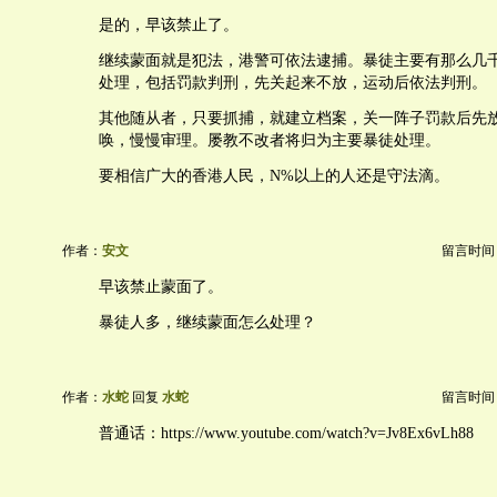
是的，早该禁止了。
继续蒙面就是犯法，港警可依法逮捕。暴徒主要有那么几
处理，包括罚款判刑，先关起来不放，运动后依法判刑。
其他随从者，只要抓捕，就建立档案，关一阵子罚款后先
唤，慢慢审理。屡教不改者将归为主要暴徒处理。
要相信广大的香港人民，N%以上的人还是守法滴。
作者：
安文
留言时间：20
早该禁止蒙面了。
暴徒人多，继续蒙面怎么处理？
作者：
水蛇
回复
水蛇
留言时间：20
普通话：https://www.youtube.com/watch?v=Jv8Ex6vLh88