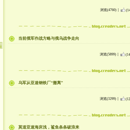
浏览(4760)
(1
当前俄军作战方略与俄乌战争走向
浏览(5899)
(14
乌军从亚速钢铁厂“撤离”
浏览(3299)
(12
莫道亚速海床浅，鲨鱼条条破浪来