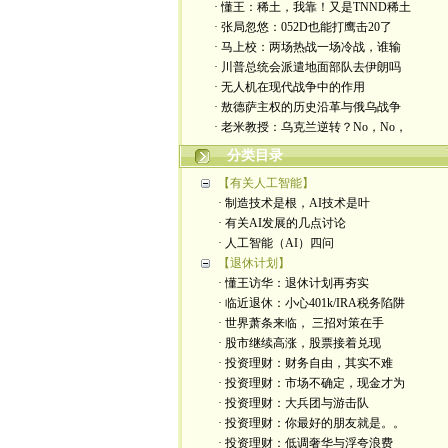
· 懂王：稀土，我靠！又是TNND稀土
· 张局忽悠：052D也能打鹰击20了
· 马上校：两场热战一场冷战，谁输
· 川普总统会派遣地面部队去伊朗吗
· 无人机在现代战争中的作用
· 敖德萨主权的历史沿革与俄乌战争
· 老米教授：乌克兰逆转？No，No，
分类目录
【有关人工智能】
· 制造技术是根，AI技术是叶
· 有关AI发展的几点讨论
· 人工智能（AI）四问
【退休计划】
· 懂王访华：退休计划再夯实
· 临近退休：小心401k/IRA税务陷阱
· 世界萧条来临， 三招对策在手
· 股市继续高涨，股票接着兑现
· 投资理财：财务自由，其实不难
· 投资理财：市场不确定，现金才为
· 投资理财：大兵团与游击队
· 投资理财：你最好的朋友就是。。
· 投资理财：低调奢华与浮夸浪费