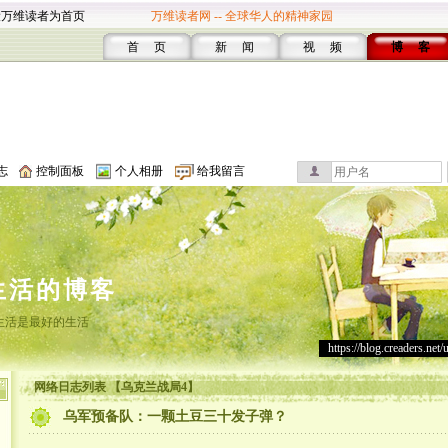
设万维读者为首页
万维读者网 -- 全球华人的精神家园
首 页
新 闻
视 频
博 客
志
控制面板
个人相册
给我留言
生活的博客
生活是最好的生活
https://blog.creaders.net/
网络日志列表 【乌克兰战局4】
乌军预备队：一颗土豆三十发子弹？