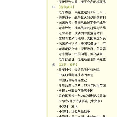
· 美伊谈判失败，懂王会发动地面战
【老米频道】
· 老米教授：乌克兰逆转？No，No，
· 美伊战争：战争越久对伊朗越有利
· 老米教授：美国已输掉了美伊战争
· 老米评论：俄乌战争的起源与结局
· 老萨讲话：成功的中国混合体制
· 芝加哥老米再抱怨：美国养虎为患
· 老米老杜访谈：美国联俄抗中，可
· 老米老萨交锋：深层政府，美国霸
· 老米漫谈：中国问题，俄乌战争，
· 老米如是说：征服还是催毁乌克兰
【历史小资料】
· 快餐时代：最近你看过短剧吗
· 中美航母电弹技术的差别
· 中国航母电弹诞生记
· 珍贵历史记录片：1959年阅兵与国
· 史记：外蒙如何脱离中国
· 联合国五常一年内试射洲际核导弹
· 卡尔森-普京访谈要点（中文版）
· 小资料：施琅
· 小资料：1982马岛战争
· 小资料：第二次国共内战伤亡人数