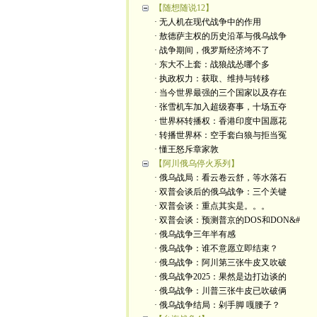
【随想随说12】
· 无人机在现代战争中的作用
· 敖德萨主权的历史沿革与俄乌战争
· 战争期间，俄罗斯经济垮不了
· 东大不上套：战狼战怂哪个多
· 执政权力：获取、维持与转移
· 当今世界最强的三个国家以及存在
· 张雪机车加入超级赛事，十场五夺
· 世界杯转播权：香港印度中国愿花
· 转播世界杯：空手套白狼与拒当冤
· 懂王怒斥章家敦
【阿川俄乌停火系列】
· 俄乌战局：看云卷云舒，等水落石
· 双普会谈后的俄乌战争：三个关键
· 双普会谈：重点其实是。。。
· 双普会谈：预测普京的DOS和DON&#
· 俄乌战争三年半有感
· 俄乌战争：谁不意愿立即结束？
· 俄乌战争：阿川第三张牛皮又吹破
· 俄乌战争2025：果然是边打边谈的
· 俄乌战争：川普三张牛皮已吹破俩
· 俄乌战争结局：剁手脚 嘎腰子？