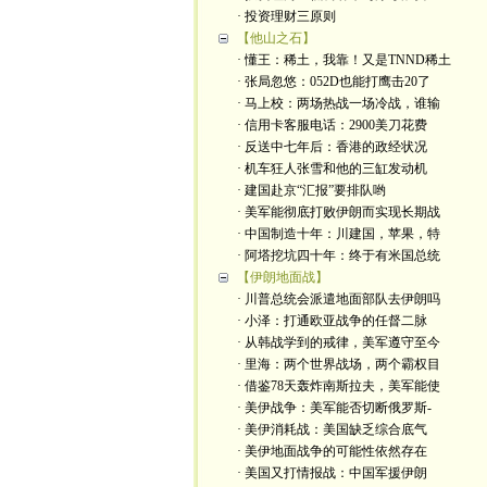
· 投资理财三原则
【他山之石】
· 懂王：稀土，我靠！又是TNND稀土
· 张局忽悠：052D也能打鹰击20了
· 马上校：两场热战一场冷战，谁输
· 信用卡客服电话：2900美刀花费
· 反送中七年后：香港的政经状况
· 机车狂人张雪和他的三缸发动机
· 建国赴京“汇报”要排队哟
· 美军能彻底打败伊朗而实现长期战
· 中国制造十年：川建国，苹果，特
· 阿塔挖坑四十年：终于有米国总统
【伊朗地面战】
· 川普总统会派遣地面部队去伊朗吗
· 小泽：打通欧亚战争的任督二脉
· 从韩战学到的戒律，美军遵守至今
· 里海：两个世界战场，两个霸权目
· 借鉴78天轰炸南斯拉夫，美军能使
· 美伊战争：美军能否切断俄罗斯-
· 美伊消耗战：美国缺乏综合底气
· 美伊地面战争的可能性依然存在
· 美国又打情报战：中国军援伊朗