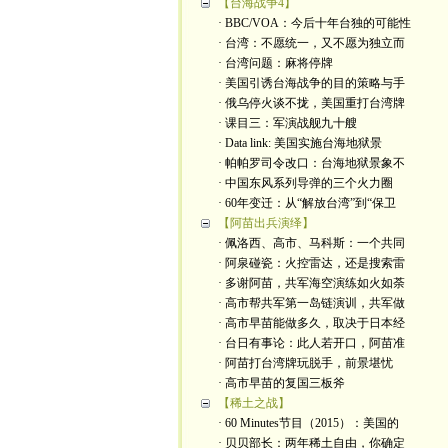
【台海战争4】
· BBC/VOA：今后十年台独的可能性
· 台湾：不愿统一，又不愿为独立而
· 台湾问题：麻将停牌
· 美国引诱台海战争的目的策略与手
· 俄乌停火谈不拢，美国重打台湾牌
· 课目三：军演战舰九十艘
· Data link: 美国实施台海地狱景
· 帕帕罗司令改口：台海地狱景象不
· 中国东风系列导弹的三个火力圈
· 60年变迁：从“解放台湾”到“保卫
【阿苗出兵演绎】
· 佩洛西、高市、马科斯：一个共同
· 阿泉碰瓷：火控雷达，还是搜索雷
· 多谢阿苗，共军海空演练如火如荼
· 高市帮共军第一岛链演训，共军做
· 高市早苗能做多久，取决于日本经
· 台日有事论：此人若开口，阿苗准
· 阿苗打台湾牌玩脱手，前景堪忧
· 高市早苗的复国三板斧
【稀土之战】
· 60 Minutes节目（2015）：美国的
· 贝贝部长：两年稀土自由，你确定