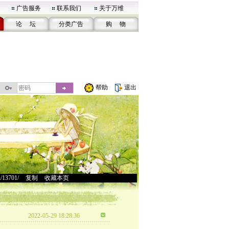
广告服务
联系我们
关于万维
论 坛
分类广告
购 物
帮助
退出
u/13701/
>
复制
>
收藏本页
2022-05-29 18:28:36