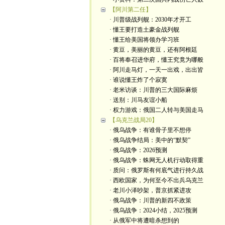
【阿川第二任】
· 川普级战列舰：2030年才开工
· 懂王要打造土豪金战列舰
· 懂王给美国将领办学习班
· 黄豆，美丽的黄豆，还有阿根廷
· 百将奉召进华府，懂王究竟为哪般
· 阿川走马灯，一天一出戏，出出皆
· 谁说懂王炸了个寂寞
· 老米访谈：川普的三大国际麻烦
· 送别：川马友谊小船
· 权力游戏：俄国二人转与美国走马
【乌克兰战局20】
· 俄乌战争：有谁骨子里不想停
· 俄乌战争结局：美中的“默契”
· 俄乌战争：2026预测
· 俄乌战争：蛛网无人机行动取得重
· 质问：俄罗斯有何底气进行持久战
· 西欧国家，为何至今不出兵乌克兰
· 老川小泽吵架，普京抓紧进攻
· 俄乌战争：川普的新四不政策
· 俄乌战争：2024小结，2025预测
· 从俄军中将遭暗杀想到的