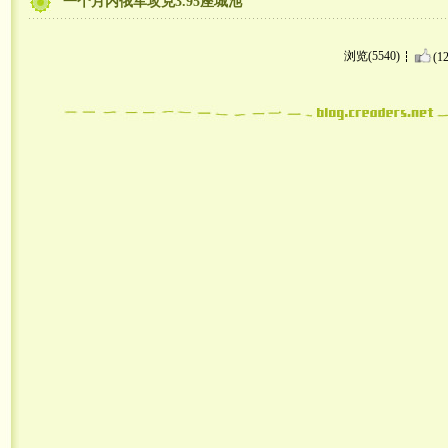
一个月内俄军攻克3.95座城池
浏览(5540)
(12