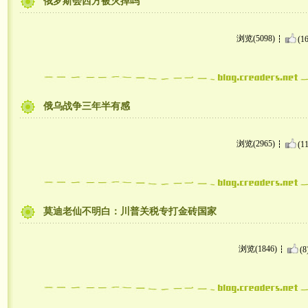
俄罗斯会西方被灭掉吗
浏览(5098)
(16
俄乌战争三年半有感
浏览(2965)
(11
莫迪老仙不明白：川普关税专打金砖国家
浏览(1846)
(8