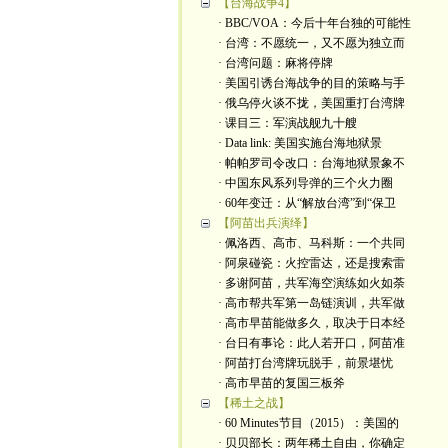
【台海战争4】
· BBC/VOA：今后十年台独的可能性
· 台湾：不愿统一，又不愿为独立而
· 台湾问题：麻将停牌
· 美国引诱台海战争的目的策略与手
· 俄乌停火谈不拢，美国重打台湾牌
· 课目三：军演战舰九十艘
· Data link: 美国实施台海地狱景
· 帕帕罗司令改口：台海地狱景象不
· 中国东风系列导弹的三个火力圈
· 60年变迁：从“解放台湾”到“保卫
【阿苗出兵演绎】
· 佩洛西、高市、马科斯：一个共同
· 阿泉碰瓷：火控雷达，还是搜索雷
· 多谢阿苗，共军海空演练如火如荼
· 高市帮共军第一岛链演训，共军做
· 高市早苗能做多久，取决于日本经
· 台日有事论：此人若开口，阿苗准
· 阿苗打台湾牌玩脱手，前景堪忧
· 高市早苗的复国三板斧
【稀土之战】
· 60 Minutes节目（2015）：美国的
· 贝贝部长：两年稀土自由，你确定