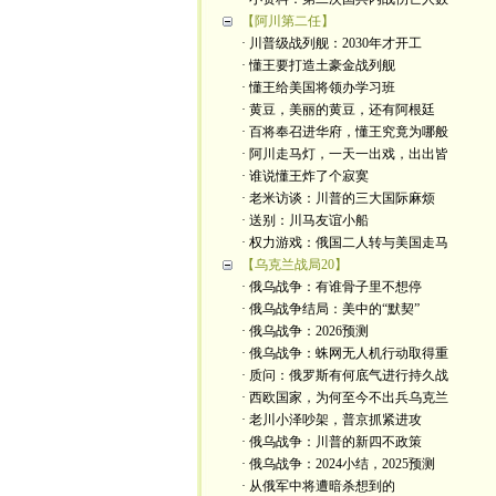
【阿川第二任】
· 川普级战列舰：2030年才开工
· 懂王要打造土豪金战列舰
· 懂王给美国将领办学习班
· 黄豆，美丽的黄豆，还有阿根廷
· 百将奉召进华府，懂王究竟为哪般
· 阿川走马灯，一天一出戏，出出皆
· 谁说懂王炸了个寂寞
· 老米访谈：川普的三大国际麻烦
· 送别：川马友谊小船
· 权力游戏：俄国二人转与美国走马
【乌克兰战局20】
· 俄乌战争：有谁骨子里不想停
· 俄乌战争结局：美中的“默契”
· 俄乌战争：2026预测
· 俄乌战争：蛛网无人机行动取得重
· 质问：俄罗斯有何底气进行持久战
· 西欧国家，为何至今不出兵乌克兰
· 老川小泽吵架，普京抓紧进攻
· 俄乌战争：川普的新四不政策
· 俄乌战争：2024小结，2025预测
· 从俄军中将遭暗杀想到的