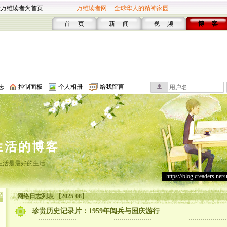
设万维读者为首页
万维读者网 -- 全球华人的精神家园
首 页
新 闻
视 频
博 客
志
控制面板
个人相册
给我留言
生活的博客
生活是最好的生活
https://blog.creaders.net/
网络日志列表 【2025-08】
珍贵历史记录片：1959年阅兵与国庆游行