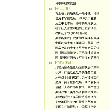
· 投资理财三原则
【他山之石】
· 马上校：两场热战一场冷战，谁输
· 信用卡客服电话：2900美刀花费
· 反送中七年后：香港的政经状况
· 机车狂人张雪和他的三缸发动机
· 建国赴京“汇报”要排队哟
· 美军能彻底打败伊朗而实现长期战
· 中国制造十年：川建国，苹果，特
· 阿塔挖坑四十年：终于有米国总统
· 阿川阿莫扭扭腰，不尽俄油滚滚来
· 阿川建国好同志：可惜没有第三任
【伊朗地面战】
· 川普总统会派遣地面部队去伊朗吗
· 小泽：打通欧亚战争的任督二脉
· 从韩战学到的戒律，美军遵守至今
· 里海：两个世界战场，两个霸权目
· 借鉴78天轰炸南斯拉夫，美军能使
· 美伊战争：美军能否切断俄罗斯-
· 美伊消耗战：美国缺乏综合底气
· 美伊地面战争的可能性依然存在
· 美国又打情报战：中国军援伊朗