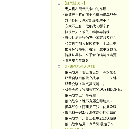
【随想随说12】
· 无人机在现代战争中的作用
· 敖德萨主权的历史沿革与俄乌战争
· 战争期间，俄罗斯经济垮不了
· 东大不上套：战狼战怂哪个多
· 执政权力：获取、维持与转移
· 当今世界最强的三个国家以及存在
· 张雪机车加入超级赛事，十场五夺
· 世界杯转播权：香港印度中国愿花
· 转播世界杯：空手套白狼与拒当冤
· 懂王怒斥章家敦
【阿川俄乌停火系列】
· 俄乌战局：看云卷云舒，等水落石
· 双普会谈后的俄乌战争：三个关键
· 双普会谈：重点其实是。。。
· 双普会谈：预测普京的DOS和DON&#
· 俄乌战争三年半有感
· 俄乌战争：谁不意愿立即结束？
· 俄乌战争：阿川第三张牛皮又吹破
· 俄乌战争2025：果然是边打边谈的
· 俄乌战争：川普三张牛皮已吹破俩
· 俄乌战争结局：剁手脚 嘎腰子？