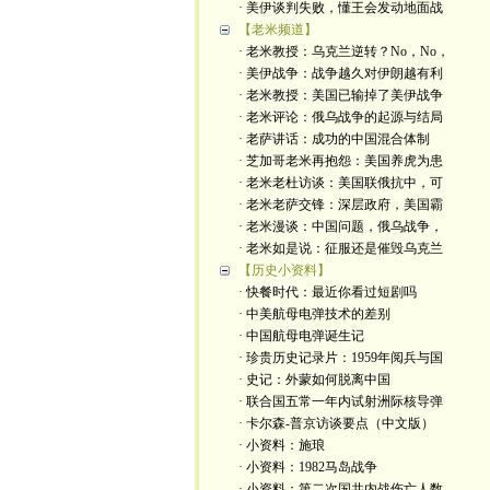
· 美伊谈判失败，懂王会发动地面战
【老米频道】
· 老米教授：乌克兰逆转？No，No，
· 美伊战争：战争越久对伊朗越有利
· 老米教授：美国已输掉了美伊战争
· 老米评论：俄乌战争的起源与结局
· 老萨讲话：成功的中国混合体制
· 芝加哥老米再抱怨：美国养虎为患
· 老米老杜访谈：美国联俄抗中，可
· 老米老萨交锋：深层政府，美国霸
· 老米漫谈：中国问题，俄乌战争，
· 老米如是说：征服还是催毁乌克兰
【历史小资料】
· 快餐时代：最近你看过短剧吗
· 中美航母电弹技术的差别
· 中国航母电弹诞生记
· 珍贵历史记录片：1959年阅兵与国
· 史记：外蒙如何脱离中国
· 联合国五常一年内试射洲际核导弹
· 卡尔森-普京访谈要点（中文版）
· 小资料：施琅
· 小资料：1982马岛战争
· 小资料：第二次国共内战伤亡人数