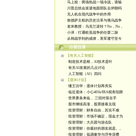
· 马上校：两场热战一场冷战，谁输
· 川普总统会派遣地面部队去伊朗吗
· 无人机在现代战争中的作用
· 敖德萨主权的历史沿革与俄乌战争
· 老米教授：乌克兰逆转？No，No，
· 小泽：打通欧亚战争的任督二脉
· 从韩战学到的戒律，美军遵守至今
分类目录
【有关人工智能】
· 制造技术是根，AI技术是叶
· 有关AI发展的几点讨论
· 人工智能（AI）四问
【退休计划】
· 懂王访华：退休计划再夯实
· 临近退休：小心401k/IRA税务陷阱
· 世界萧条来临， 三招对策在手
· 股市继续高涨，股票接着兑现
· 投资理财：财务自由，其实不难
· 投资理财：市场不确定，现金才为
· 投资理财：大兵团与游击队
· 投资理财：你最好的朋友就是。。
· 投资理财：低调奢华与浮夸浪费