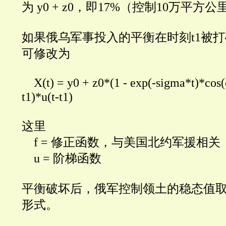
为
y0 + z0，即17%（控制10万平方公
如果俄乌军事投入的平衡在时刻
t1被
可修改为
X(t) = y0 + z0*(1 - exp(-sigma*t)*co
t1)*u(t-t1)
这里
f =
修正函数，与美国北约军援相关
u =
阶梯函数
平衡破坏后，俄军控制领土的稳态值取
形式。