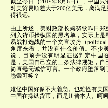
截至今日（
2019
年
8
月
6
日），中国只
对美贸易顺差大于200
亿美元，离满足
得很远。
由上所述，美财政部长姆努钦昨日郑
列入货币操纵国的黑名单，实际上是
易战打选战的一个文宣攻势（
political
角度来看，并没有什么价值。不少
说，目前并没有明显证据判定中国
是，
美国自己立的三条法律规矩，自
简直毫无诚信可言。一个政府堕落到
愚蠢可笑？
难怪中国好像不大着急。也难怪有美
中国在操纵货币，而是川普本人。呵