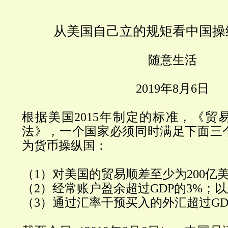
从美国自己立的规矩看中国操
随意生活
2019
年
8
月
6
日
根据美国
2015
年制定的标准，《贸
法》，一个国家必须同时满足下面三
为货币操纵国：
（
1
）对美国的贸易顺差至少为200
亿
（
2
）经常账户盈余超过
GDP
的
3%
；以
（
3
）通过汇率干预买入的外汇超过
GD