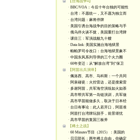
【台海战争4】
· BBC/VOA：今后十年台独的可能性
· 台湾：不愿统一，又不愿为独立而
· 台湾问题：麻将停牌
· 美国引诱台海战争的目的策略与手
· 俄乌停火谈不拢，美国重打台湾牌
· 课目三：军演战舰九十艘
· Data link: 美国实施台海地狱景
· 帕帕罗司令改口：台海地狱景象不
· 中国东风系列导弹的三个火力圈
· 60年变迁：从“解放台湾”到“保卫
【阿苗出兵演绎】
· 佩洛西、高市、马科斯：一个共同
· 阿泉碰瓷：火控雷达，还是搜索雷
· 多谢阿苗，共军海空演练如火如荼
· 高市帮共军第一岛链演训，共军做
· 高市早苗能做多久，取决于日本经
· 台日有事论：此人若开口，阿苗准
· 阿苗打台湾牌玩脱手，前景堪忧
· 高市早苗的复国三板斧
【稀土之战】
· 60 Minutes节目（2015）：美国的
· 贝贝部长：两年稀土自由，你确定