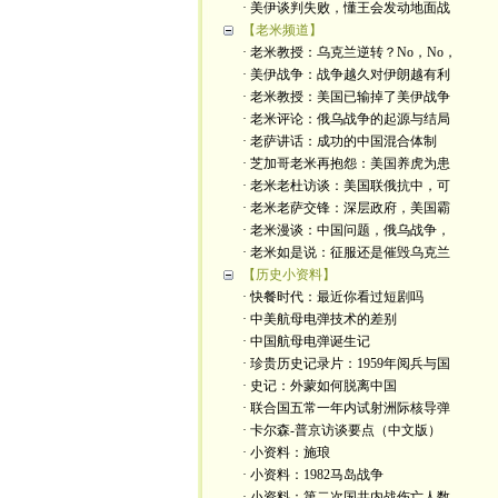
· 美伊谈判失败，懂王会发动地面战
【老米频道】
· 老米教授：乌克兰逆转？No，No，
· 美伊战争：战争越久对伊朗越有利
· 老米教授：美国已输掉了美伊战争
· 老米评论：俄乌战争的起源与结局
· 老萨讲话：成功的中国混合体制
· 芝加哥老米再抱怨：美国养虎为患
· 老米老杜访谈：美国联俄抗中，可
· 老米老萨交锋：深层政府，美国霸
· 老米漫谈：中国问题，俄乌战争，
· 老米如是说：征服还是催毁乌克兰
【历史小资料】
· 快餐时代：最近你看过短剧吗
· 中美航母电弹技术的差别
· 中国航母电弹诞生记
· 珍贵历史记录片：1959年阅兵与国
· 史记：外蒙如何脱离中国
· 联合国五常一年内试射洲际核导弹
· 卡尔森-普京访谈要点（中文版）
· 小资料：施琅
· 小资料：1982马岛战争
· 小资料：第二次国共内战伤亡人数