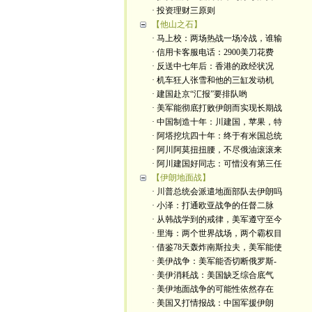
· 投资理财三原则
【他山之石】
· 马上校：两场热战一场冷战，谁输
· 信用卡客服电话：2900美刀花费
· 反送中七年后：香港的政经状况
· 机车狂人张雪和他的三缸发动机
· 建国赴京“汇报”要排队哟
· 美军能彻底打败伊朗而实现长期战
· 中国制造十年：川建国，苹果，特
· 阿塔挖坑四十年：终于有米国总统
· 阿川阿莫扭扭腰，不尽俄油滚滚来
· 阿川建国好同志：可惜没有第三任
【伊朗地面战】
· 川普总统会派遣地面部队去伊朗吗
· 小泽：打通欧亚战争的任督二脉
· 从韩战学到的戒律，美军遵守至今
· 里海：两个世界战场，两个霸权目
· 借鉴78天轰炸南斯拉夫，美军能使
· 美伊战争：美军能否切断俄罗斯-
· 美伊消耗战：美国缺乏综合底气
· 美伊地面战争的可能性依然存在
· 美国又打情报战：中国军援伊朗