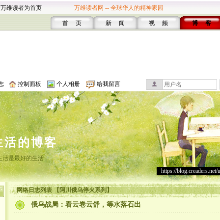
设万维读者为首页
万维读者网 -- 全球华人的精神家园
首 页
新 闻
视 频
博 客
志
控制面板
个人相册
给我留言
生活的博客
生活是最好的生活
https://blog.creaders.net/
网络日志列表 【阿川俄乌停火系列】
俄乌战局：看云卷云舒，等水落石出