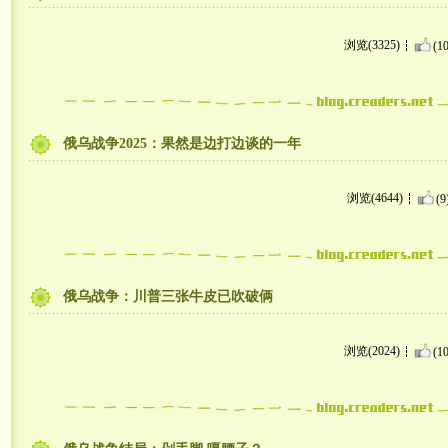
浏览(3325)
(10
俄乌战争2025：果然是边打边谈的一年
浏览(4644)
(9
俄乌战争：川普三张牛皮已吹破俩
浏览(2024)
(10