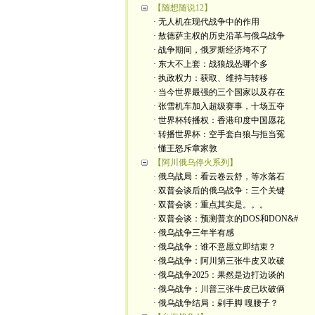
【随想随说12】
· 无人机在现代战争中的作用
· 敖德萨主权的历史沿革与俄乌战争
· 战争期间，俄罗斯经济垮不了
· 东大不上套：战狼战怂哪个多
· 执政权力：获取、维持与转移
· 当今世界最强的三个国家以及存在
· 张雪机车加入超级赛事，十场五夺
· 世界杯转播权：香港印度中国愿花
· 转播世界杯：空手套白狼与拒当冤
· 懂王怒斥章家敦
【阿川俄乌停火系列】
· 俄乌战局：看云卷云舒，等水落石
· 双普会谈后的俄乌战争：三个关键
· 双普会谈：重点其实是。。。
· 双普会谈：预测普京的DOS和DON&#
· 俄乌战争三年半有感
· 俄乌战争：谁不意愿立即结束？
· 俄乌战争：阿川第三张牛皮又吹破
· 俄乌战争2025：果然是边打边谈的
· 俄乌战争：川普三张牛皮已吹破俩
· 俄乌战争结局：剁手脚 嘎腰子？