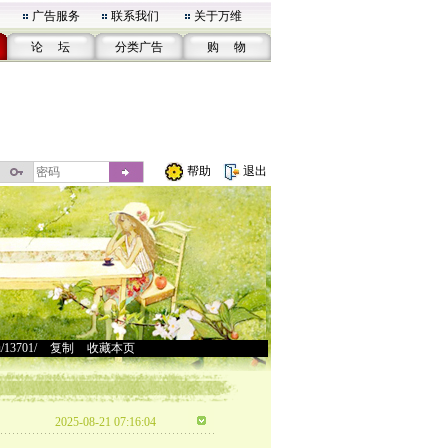
广告服务
联系我们
关于万维
论 坛
分类广告
购 物
帮助
退出
u/13701/
>
复制
>
收藏本页
2025-08-21 07:16:04