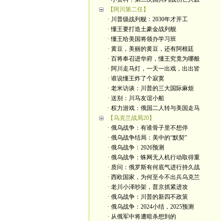
【阿川第二任】
· 川普级战列舰：2030年才开工
· 懂王要打造土豪金战列舰
· 懂王给美国将领办学习班
· 黄豆，美丽的黄豆，还有阿根廷
· 百将奉召进华府，懂王究竟为哪般
· 阿川走马灯，一天一出戏，出出皆
· 谁说懂王炸了个寂寞
· 老米访谈：川普的三大国际麻烦
· 送别：川马友谊小船
· 权力游戏：俄国二人转与美国走马
【乌克兰战局20】
· 俄乌战争：有谁骨子里不想停
· 俄乌战争结局：美中的“默契”
· 俄乌战争：2026预测
· 俄乌战争：蛛网无人机行动取得重
· 质问：俄罗斯有何底气进行持久战
· 西欧国家，为何至今不出兵乌克兰
· 老川小泽吵架，普京抓紧进攻
· 俄乌战争：川普的新四不政策
· 俄乌战争：2024小结，2025预测
· 从俄军中将遭暗杀想到的