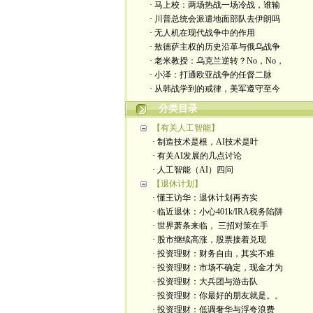
· 马上校：两场热战一场冷战，谁输
· 川普总统会派遣地面部队去伊朗吗
· 无人机在现代战争中的作用
· 敖德萨主权的历史沿革与俄乌战争
· 老米教授：乌克兰逆转？No，No，
· 小泽：打通欧亚战争的任督二脉
· 从韩战学到的戒律，美军遵守至今
分类目录
【有关人工智能】
· 制造技术是根，AI技术是叶
· 有关AI发展的几点讨论
· 人工智能（AI）四问
【退休计划】
· 懂王访华：退休计划再夯实
· 临近退休：小心401k/IRA税务陷阱
· 世界萧条来临， 三招对策在手
· 股市继续高涨，股票接着兑现
· 投资理财：财务自由，其实不难
· 投资理财：市场不确定，现金才为
· 投资理财：大兵团与游击队
· 投资理财：你最好的朋友就是。。
· 投资理财：低调奢华与浮夸浪费