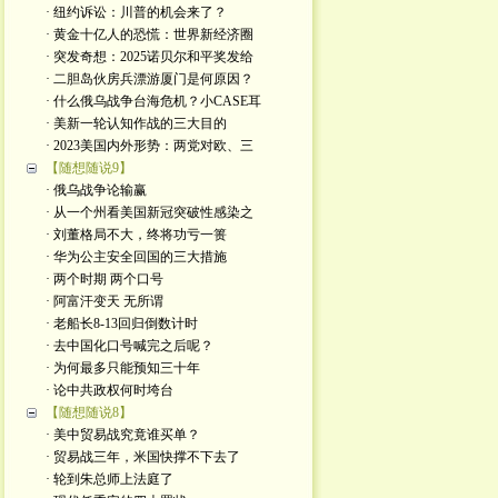
· 纽约诉讼：川普的机会来了？
· 黄金十亿人的恐慌：世界新经济圈
· 突发奇想：2025诺贝尔和平奖发给
· 二胆岛伙房兵漂游厦门是何原因？
· 什么俄乌战争台海危机？小CASE耳
· 美新一轮认知作战的三大目的
· 2023美国内外形势：两党对欧、三
【随想随说9】
· 俄乌战争论输赢
· 从一个州看美国新冠突破性感染之
· 刘董格局不大，终将功亏一篑
· 华为公主安全回国的三大措施
· 两个时期 两个口号
· 阿富汗变天 无所谓
· 老船长8-13回归倒数计时
· 去中国化口号喊完之后呢？
· 为何最多只能预知三十年
· 论中共政权何时垮台
【随想随说8】
· 美中贸易战究竟谁买单？
· 贸易战三年，米国快撑不下去了
· 轮到朱总师上法庭了