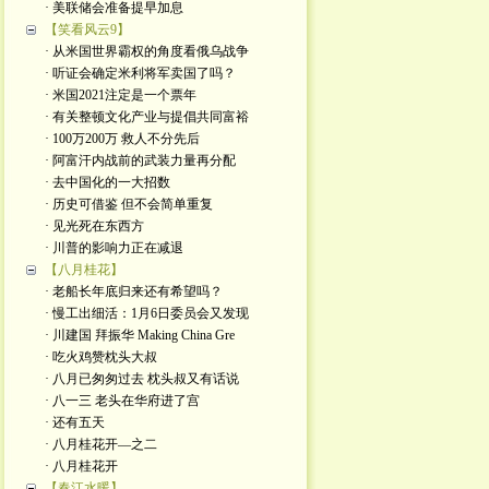
· 美联储会准备提早加息
【笑看风云9】
· 从米国世界霸权的角度看俄乌战争
· 听证会确定米利将军卖国了吗？
· 米国2021注定是一个票年
· 有关整顿文化产业与提倡共同富裕
· 100万200万 救人不分先后
· 阿富汗内战前的武装力量再分配
· 去中国化的一大招数
· 历史可借鉴 但不会简单重复
· 见光死在东西方
· 川普的影响力正在减退
【八月桂花】
· 老船长年底归来还有希望吗？
· 慢工出细活：1月6日委员会又发现
· 川建国 拜振华 Making China Gre
· 吃火鸡赞枕头大叔
· 八月已匆匆过去 枕头叔又有话说
· 八一三 老头在华府进了宫
· 还有五天
· 八月桂花开—之二
· 八月桂花开
【春江水暖】