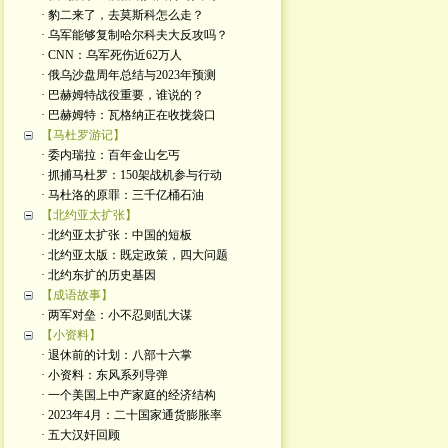
· 豹二来了，去莫斯科怎么走？
· 乌军能够复制哈尔科夫大反攻吗？
· CNN：乌军死伤近62万人
· 俄乌沙盘周年总结与2023年预测
· 巴赫姆特战役重要，谁说的？
· 巴赫姆特：瓦格纳正在收拢袋口
【马杜罗游记】
· 委内瑞拉：百年金山乞丐
· 抓捕马杜罗：150架战机参与行动
· 马杜洛的原罪：三千亿桶石油
【北约亚太扩张】
· 北约亚太扩张：中国的短板
· 北约亚太版：既定政策，四大问题
· 北约东扩的历史基因
【成语故事】
· 两军对垒：小不忍则乱大谋
【小资料】
· 退休前的计划：八部十六掌
· 小资料：东风系列导弹
· 一个美国上中产家庭的经济结构
· 2023年4月：二十国家通货膨胀率
· 五大汉奸回顾