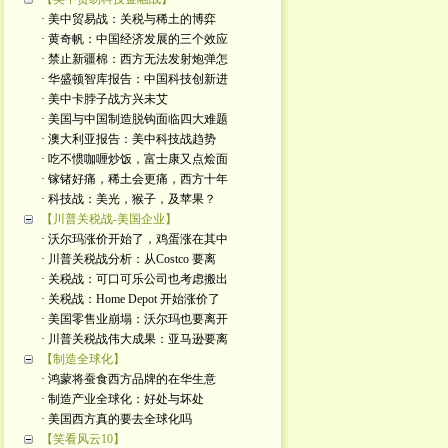
· 美中贸易战：关税与稀土的博弈
· 黄奇帆：中国经济发展的三个效应
· 禁止新疆棉：西方无法发射炮弹怎
· 华盛顿智库报告：中国科技创新进
· 美中卡脖子战方兴未艾
· 美国与中国制造脱钩面临四大难题
· 澳大利亚报告：美中科技战趋势
· 吃不惯咖喱炒饭，富士康又点烩面
· 镓锗好痛，稀土会更痛，西方十年
· 科技战：美光，猴子，及苹果？
【川普关税战-美国企业】
· 沃尔玛涨价开始了，鸡蛋涨在其中
· 川普关税战分析：从Costco 要离
· 关税战：可口可乐公司也考虑搬出
· 关税战：Home Depot 开始涨价了
· 美国零售业崩塌：沃尔玛也要离开
· 川普关税战伟大成果：亚马逊要离
【制造全球化】
· 鸿蒙将蚕食西方品牌的在华生意
· 制造产业全球化：好处与坏处
· 美国西方真的要去全球化吗
【笑看风云10】