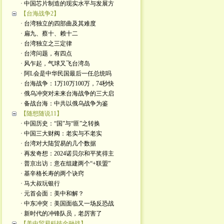
· 中国芯片制造的现实水平与发展方
【台海战争2】
· 台湾独立的四部曲及其难度
· 扁九、蔡十、赖十二
· 台湾独立之三定律
· 台湾问题，有四点
· 风乍起，气球又飞台湾岛
· 阿L会是中华民国最后一任总统吗
· 台海战争：1万10万100万，74秒快
· 俄乌冲突对未来台海战争的三大启
· 备战台海：中共以俄乌战争为鉴
【随想随说11】
· 中国历史：“国”与“匪”之转换
· 中国三大财阀：老实与不老实
· 台湾对大陆贸易的几个数据
· 再发奇想：2024诺贝尔和平奖得主
· 普京出访：意在组建两个“+联盟”
· 基辛格长寿的两个诀窍
· 马大叔玩银行
· 元首会面：美中和解？
· 中东冲突：美国面临又一场反恐战
· 新时代的冲锋队员，老厉害了
【美中贸易科技金融战】