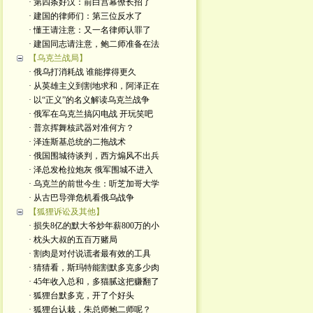
· 第四条好汉：前白宫幕僚长招了
· 建国的律师们：第三位反水了
· 懂王请注意：又一名律师认罪了
· 建国同志请注意，鲍二师准备在法
【乌克兰战局】
· 俄乌打消耗战 谁能撑得更久
· 从英雄主义到割地求和，阿泽正在
· 以“正义”的名义解读乌克兰战争
· 俄军在乌克兰搞闪电战 开玩笑吧
· 普京挥舞核武器对准何方？
· 泽连斯基总统的二拖战术
· 俄国围城待谈判，西方煽风不出兵
· 泽总发枪拉炮灰 俄军围城不进入
· 乌克兰的前世今生：听芝加哥大学
· 从古巴导弹危机看俄乌战争
【狐狸诉讼及其他】
· 损失8亿的默大爷炒年薪800万的小
· 枕头大叔的五百万赌局
· 割肉是对付说谎者最有效的工具
· 猜猜看，斯玛特能割默多克多少肉
· 45年收入总和，多猫腻这把赚翻了
· 狐狸台默多克，开了个好头
· 狐狸台认栽，朱总师鲍二师呢？