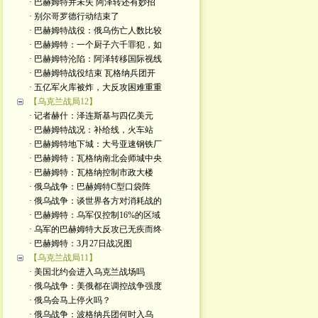
· 巴赫姆特并未失 阿泽转还有妙招
· 别尔哥罗德行动结束了
· 巴赫姆特战役：俄乌伤亡人数比较
· 巴赫姆特：一个厨子六千罪犯，如
· 巴赫姆特沦陷：阿泽转移国际视线
· 巴赫姆特战役结束 瓦格纳兵团开
· 五亿军火库被炸，大反攻困难重重
【乌克兰战局12】
· 记者赫什：泽连斯基与四亿美元
· 巴赫姆特战况：补给线，火车站
· 巴赫姆特地下城：大号亚速钢铁厂
· 巴赫姆特：瓦格纳南北会师城中央
· 巴赫姆特：瓦格纳控制市政大楼
· 俄乌战争：巴赫姆特C型口袋阵
· 俄乌战争：谈世界各方对消耗战的
· 巴赫姆特：乌军仅控制16%的区域
· 乌军的巴赫姆特大反攻已无疾而终
· 巴赫姆特：3月27日战况图
【乌克兰战局11】
· 美国北约会进入乌克兰战场吗
· 俄乌战争：美俄都在调控战争强度
· 俄乌会马上停火吗？
· 俄乌战争：波格纳兵团何时入乌