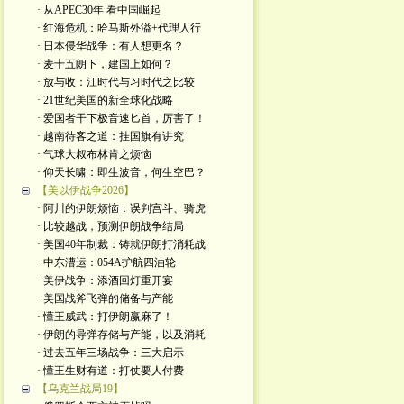
· 从APEC30年 看中国崛起
· 红海危机：哈马斯外溢+代理人行
· 日本侵华战争：有人想更名？
· 麦十五朗下，建国上如何？
· 放与收：江时代与习时代之比较
· 21世纪美国的新全球化战略
· 爱国者干下极音速匕首，厉害了！
· 越南待客之道：挂国旗有讲究
· 气球大叔布林肯之烦恼
· 仰天长啸：即生波音，何生空巴？
【美以伊战争2026】
· 阿川的伊朗烦恼：误判宫斗、骑虎
· 比较越战，预测伊朗战争结局
· 美国40年制裁：铸就伊朗打消耗战
· 中东漕运：054A护航四油轮
· 美伊战争：添酒回灯重开宴
· 美国战斧飞弹的储备与产能
· 懂王威武：打伊朗赢麻了！
· 伊朗的导弹存储与产能，以及消耗
· 过去五年三场战争：三大启示
· 懂王生财有道：打仗要人付费
【乌克兰战局19】