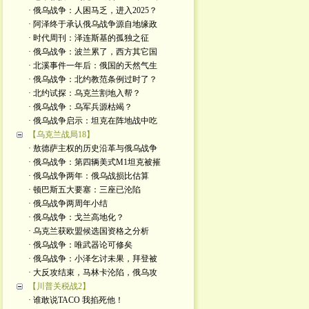
· 俄乌战争：人困马乏，进入2025？
· 阿泽终于承认俄乌战争源自地缘政
· 时代周刊：泽连斯基的孤独之征
· 俄乌战争：波兰累了，西方其它国
· 北溪事件一年后：俄国的天然气生
· 俄乌战争：北约教范条例过时了？
· 北约试探：乌克兰割地入帮？
· 俄乌战争：乌军兵源枯竭？
· 俄乌战争启示：坦克在阵地战中吃
【乌克兰战局18】
· 敖德萨主权的历史沿革与俄乌战争
· 俄乌战争：第四辆美式M1坦克被摧
· 俄乌战争两年：俄乌战损比估算
· 顿巴斯五大要塞：三座已沦陷
· 俄乌战争两周年小结
· 俄乌战争：戈兰高地化？
· 乌克兰获欧盟候选国资格之分析
· 俄乌战争：唯武器论可修矣
· 俄乌战争：小泽乞讨未果，拜登被
· 大反攻结束，马林卡沦陷，俄乌攻
【川普关税战2】
· 谁敢说TACO 我掐死他！