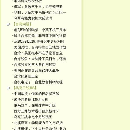
· 哈尔科夫战役分析
· 俄军：兵败三千里，退守顿巴斯
· 华邮：大反攻中乌俄伤亡为五比一
· 乌军有能力实施大反攻吗
【台湾问题】
· 老彭纽约躲猫猫，小英下机三尺布
· 解决台湾问题并非当前中国的迫切
· 从2023到2026: 美推迟中共梧桐时
· 美国兵推：台湾得靠自己地面作战
· 台湾：美国根本不在乎是否独立
· 台海战争：大陆除了美日台，还有
· 台湾独立的三大条件与展望
· 美国正在诱导台海代理人战争
· 台湾的新旧三宝
· 台机电走了，台北故宫博物院呢
【乌克兰战局8】
· 中国军援：俄国的投名状不够
· 谈谈沙希德-136无人机
· 俄乌战争：在爆炸声中升级
· 西方三炸战术逼出普京核弹？
· 乌克兰战争七个月战况图
· 北溪爆破：动机能力目的与证据
· 北溪被炸，下个目标是西伯利亚力