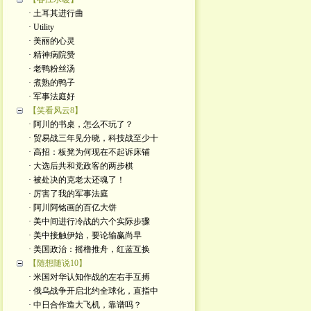
· 土耳其进行曲
· Utility
· 美丽的心灵
· 精神病院赞
· 老鸭粉丝汤
· 煮熟的鸭子
· 军事法庭好
【笑看风云8】
· 阿川的书桌，怎么不玩了？
· 贸易战三年见分晓，科技战至少十
· 高招：板凳为何现在不起诉床铺
· 大选后共和党政客的两步棋
· 被处决的克老太还魂了！
· 厉害了我的军事法庭
· 阿川阿铭画的百亿大饼
· 美中间进行冷战的六个实际步骤
· 美中接触伊始，要论输赢尚早
· 美国政治：摇橹推舟，红蓝互换
【随想随说10】
· 米国对华认知作战的左右手互搏
· 俄乌战争开启北约全球化，直指中
· 中日合作造大飞机，靠谱吗？