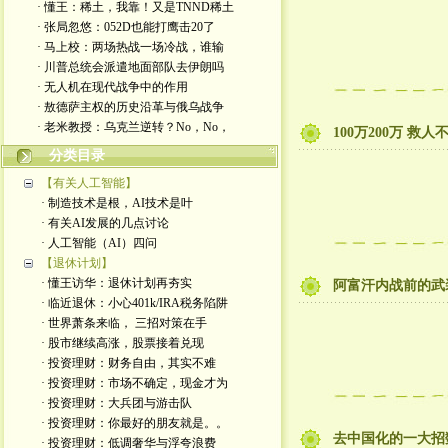
· 懂王：稀土，我靠！又是TNND稀土
· 张局忽悠：052D也能打鹰击20了
· 马上校：两场热战一场冷战，谁输
· 川普总统会派遣地面部队去伊朗吗
· 无人机在现代战争中的作用
· 敖德萨主权的历史沿革与俄乌战争
· 老米教授：乌克兰逆转？No，No，
100万200万 救
分类目录
【有关人工智能】
· 制造技术是根，AI技术是叶
· 有关AI发展的几点讨论
· 人工智能（AI）四问
【退休计划】
· 懂王访华：退休计划再夯实
阿富汗内战前的武
· 临近退休：小心401k/IRA税务陷阱
· 世界萧条来临， 三招对策在手
· 股市继续高涨，股票接着兑现
· 投资理财：财务自由，其实不难
· 投资理财：市场不确定，现金才为
· 投资理财：大兵团与游击队
· 投资理财：你最好的朋友就是。。
去中国化的一大招
· 投资理财：低调奢华与浮夸浪费