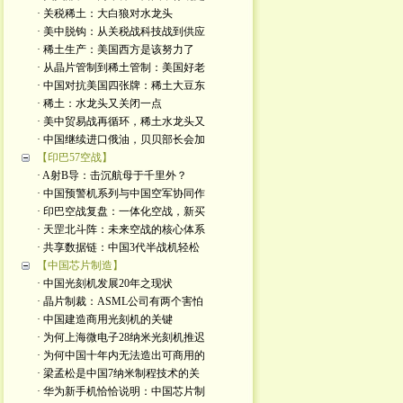
· 关税稀土：大白狼对水龙头
· 美中脱钩：从关税战科技战到供应
· 稀土生产：美国西方是该努力了
· 从晶片管制到稀土管制：美国好老
· 中国对抗美国四张牌：稀土大豆东
· 稀土：水龙头又关闭一点
· 美中贸易战再循环，稀土水龙头又
· 中国继续进口俄油，贝贝部长会加
【印巴57空战】
· A射B导：击沉航母于千里外？
· 中国预警机系列与中国空军协同作
· 印巴空战复盘：一体化空战，新买
· 天罡北斗阵：未来空战的核心体系
· 共享数据链：中国3代半战机轻松
【中国芯片制造】
· 中国光刻机发展20年之现状
· 晶片制裁：ASML公司有两个害怕
· 中国建造商用光刻机的关键
· 为何上海微电子28纳米光刻机推迟
· 为何中国十年内无法造出可商用的
· 梁孟松是中国7纳米制程技术的关
· 华为新手机恰恰说明：中国芯片制