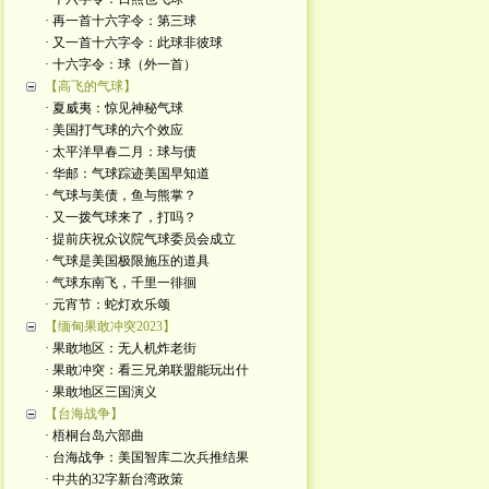
· 再一首十六字令：第三球
· 又一首十六字令：此球非彼球
· 十六字令：球（外一首）
【高飞的气球】
· 夏威夷：惊见神秘气球
· 美国打气球的六个效应
· 太平洋早春二月：球与债
· 华邮：气球踪迹美国早知道
· 气球与美债，鱼与熊掌？
· 又一拨气球来了，打吗？
· 提前庆祝众议院气球委员会成立
· 气球是美国极限施压的道具
· 气球东南飞，千里一徘徊
· 元宵节：蛇灯欢乐颂
【缅甸果敢冲突2023】
· 果敢地区：无人机炸老街
· 果敢冲突：看三兄弟联盟能玩出什
· 果敢地区三国演义
【台海战争】
· 梧桐台岛六部曲
· 台海战争：美国智库二次兵推结果
· 中共的32字新台湾政策