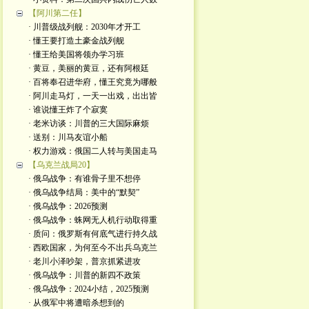
【阿川第二任】
· 川普级战列舰：2030年才开工
· 懂王要打造土豪金战列舰
· 懂王给美国将领办学习班
· 黄豆，美丽的黄豆，还有阿根廷
· 百将奉召进华府，懂王究竟为哪般
· 阿川走马灯，一天一出戏，出出皆
· 谁说懂王炸了个寂寞
· 老米访谈：川普的三大国际麻烦
· 送别：川马友谊小船
· 权力游戏：俄国二人转与美国走马
【乌克兰战局20】
· 俄乌战争：有谁骨子里不想停
· 俄乌战争结局：美中的“默契”
· 俄乌战争：2026预测
· 俄乌战争：蛛网无人机行动取得重
· 质问：俄罗斯有何底气进行持久战
· 西欧国家，为何至今不出兵乌克兰
· 老川小泽吵架，普京抓紧进攻
· 俄乌战争：川普的新四不政策
· 俄乌战争：2024小结，2025预测
· 从俄军中将遭暗杀想到的