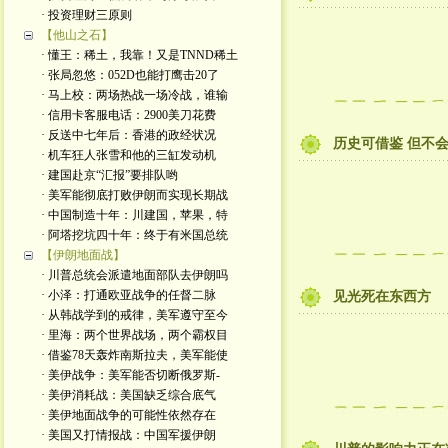
· 投资理财三原则
【他山之石】
· 懂王：稀土，我靠！又是TNND稀土
· 张局忽悠：052D也能打鹰击20了
· 马上校：两场热战一场冷战，谁输
· 信用卡客服电话：2900美刀花费
· 反送中七年后：香港的政经状况
历史可借鉴 但不
· 机车狂人张雪和他的三缸发动机
· 建国赴京“汇报”要排队哟
· 美军能彻底打败伊朗而实现长期战
· 中国制造十年：川建国，苹果，特
· 阿塔挖坑四十年：终于有米国总统
【伊朗地面战】
· 川普总统会派遣地面部队去伊朗吗
· 小泽：打通欧亚战争的任督二脉
见光死在东西方
· 从韩战学到的戒律，美军遵守至今
· 里海：两个世界战场，两个霸权目
· 借鉴78天轰炸南斯拉夫，美军能使
· 美伊战争：美军能否切断俄罗斯-
· 美伊消耗战：美国缺乏综合底气
· 美伊地面战争的可能性依然存在
· 美国又打情报战：中国军援伊朗