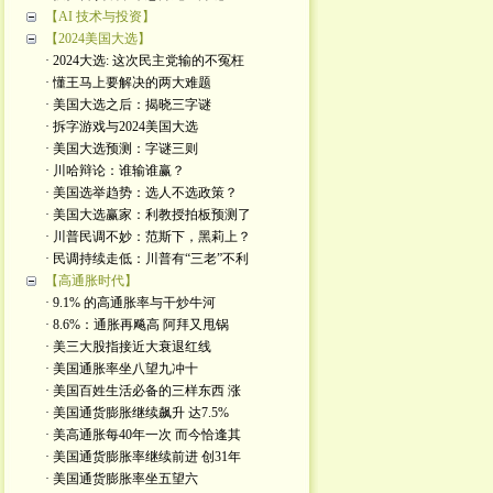
【AI 技术与投资】
【2024美国大选】
· 2024大选: 这次民主党输的不冤枉
· 懂王马上要解决的两大难题
· 美国大选之后：揭晓三字谜
· 拆字游戏与2024美国大选
· 美国大选预测：字谜三则
· 川哈辩论：谁输谁赢？
· 美国选举趋势：选人不选政策？
· 美国大选赢家：利教授拍板预测了
· 川普民调不妙：范斯下，黑莉上？
· 民调持续走低：川普有“三老”不利
【高通胀时代】
· 9.1% 的高通胀率与干炒牛河
· 8.6%：通胀再飚高 阿拜又甩锅
· 美三大股指接近大衰退红线
· 美国通胀率坐八望九冲十
· 美国百姓生活必备的三样东西 涨
· 美国通货膨胀继续飙升 达7.5%
· 美高通胀每40年一次 而今恰逢其
· 美国通货膨胀率继续前进 创31年
· 美国通货膨胀率坐五望六