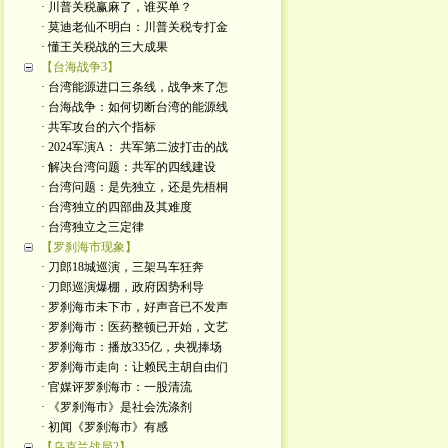
· 川普关税赢麻了，谁买单？
· 莫迪老仙不明白：川普关税专打金
· 懂王关税战的三大成果
【台海战争3】
· 台湾能源进口三条线，战争来了怎
· 台海战争：如何切断台湾的能源线
· 共军攻台的六个指标
· 2024军演A： 共军第二波打击的战
· 解决台湾问题：共军的四线建设
· 台湾问题：是先独立，还是先梧桐
· 台湾独立的四部曲及其难度
· 台湾独立之三定律
【罗刹海市现象】
· 刀郎18城巡演，三架马车狂奔
· 刀郎巡演爆棚，政府因势利导
· 罗刹海市未下市，好声音已不发声
· 罗刹海市：医药整顿已开始，文艺
· 罗刹海市：播放335亿，央视捧场
· 罗刹海市走向：让赖民主胡自由们
· 官媒评罗刹海市：一股清流
· 《罗刹海市》是社会洗涤剂
· 初闻《罗刹海市》有感
【乌克兰战局2】