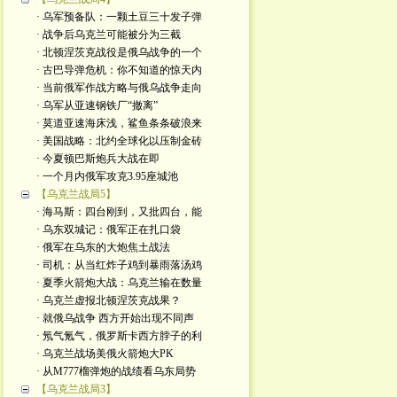
· 乌军预备队：一颗土豆三十发子弹
· 战争后乌克兰可能被分为三截
· 北顿涅茨克战役是俄乌战争的一个
· 古巴导弹危机：你不知道的惊天内
· 当前俄军作战方略与俄乌战争走向
· 乌军从亚速钢铁厂“撤离”
· 莫道亚速海床浅，鲨鱼条条破浪来
· 美国战略：北约全球化以压制金砖
· 今夏顿巴斯炮兵大战在即
· 一个月内俄军攻克3.95座城池
【乌克兰战局5】
· 海马斯：四台刚到，又批四台，能
· 乌东双城记：俄军正在扎口袋
· 俄军在乌东的大炮焦土战法
· 司机：从当红炸子鸡到暴雨落汤鸡
· 夏季火箭炮大战：乌克兰输在数量
· 乌克兰虚报北顿涅茨克战果？
· 就俄乌战争 西方开始出现不同声
· 氖气氪气，俄罗斯卡西方脖子的利
· 乌克兰战场美俄火箭炮大PK
· 从M777榴弹炮的战绩看乌东局势
【乌克兰战局3】