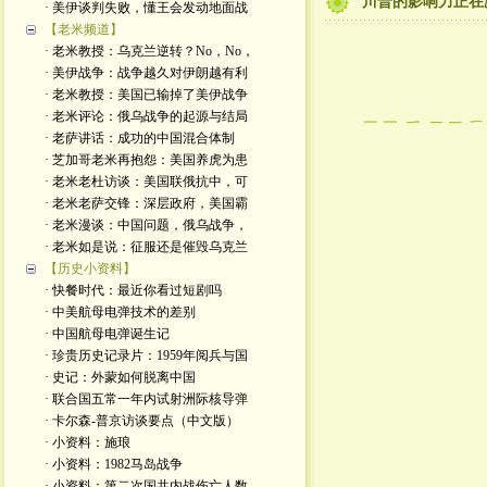
川普的影响力正在
· 美伊谈判失败，懂王会发动地面战
【老米频道】
· 老米教授：乌克兰逆转？No，No，
· 美伊战争：战争越久对伊朗越有利
· 老米教授：美国已输掉了美伊战争
· 老米评论：俄乌战争的起源与结局
· 老萨讲话：成功的中国混合体制
· 芝加哥老米再抱怨：美国养虎为患
· 老米老杜访谈：美国联俄抗中，可
· 老米老萨交锋：深层政府，美国霸
· 老米漫谈：中国问题，俄乌战争，
· 老米如是说：征服还是催毁乌克兰
【历史小资料】
· 快餐时代：最近你看过短剧吗
· 中美航母电弹技术的差别
· 中国航母电弹诞生记
· 珍贵历史记录片：1959年阅兵与国
· 史记：外蒙如何脱离中国
· 联合国五常一年内试射洲际核导弹
· 卡尔森-普京访谈要点（中文版）
· 小资料：施琅
· 小资料：1982马岛战争
· 小资料：第二次国共内战伤亡人数