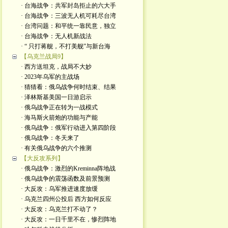
· 台海战争：共军封岛拒止的六大手
· 台海战争：三波无人机可耗尽台湾
· 台湾问题：和平统一靠民意，独立
· 台海战争：无人机新战法
· “ 只打蒋舰，不打美舰”与新台海
【乌克兰战局9】
· 西方送坦克，战局不大妙
· 2023年乌军的主战场
· 猜猜看：俄乌战争何时结束、结果
· 泽林斯基美国一日游启示
· 俄乌战争正在转为一战模式
· 海马斯火箭炮的功能与产能
· 俄乌战争：俄军行动进入第四阶段
· 俄乌战争：冬天来了
· 有关俄乌战争的六个推测
【大反攻系列】
· 俄乌战争：激烈的Kreminna阵地战
· 俄乌战争的震荡函数及前景预测
· 大反攻：乌军推进速度放缓
· 乌克兰四州公投后 西方如何反应
· 大反攻：乌克兰打不动了？
· 大反攻：一日千里不在，惨烈阵地