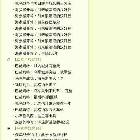
· 俄乌战争与美日联合舰队的三效应
· 海参崴开埠：引来酸溜溜的汉奸腔
· 海参崴开埠：引来酸溜溜的汉奸腔
· 海参崴开埠：目前好处尔尔
· 海参崴开埠：引来酸溜溜的汉奸腔
· 海参崴开埠：引来酸溜溜的汉奸腔
· 海参崴开埠：引来酸溜溜的汉奸腔
· 海参崴开埠：引来酸溜溜的汉奸腔
· 海参崴开埠了，事隔163年
【乌克兰战局13】
· 巴赫姆特：城内城外两重天
· 巴赫姆特：乌军城郊突破，俄军城
· 乌克兰战场：海马斯怎么了？
· 钱搞到后，瓦格纳不走了
· 巴赫姆特：乌军只剩不到5%，瓦格
· 巴赫姆特：最后8%的区域
· 俄乌战争：北约估计俄还能撑一年
· 巴赫姆特：瓦格纳攻占火车站
· 小泽割乌西，波兰喜出兵
· 腐败的神奇：泽连斯基侵吞4亿必
【乌克兰战局14】
· 俄乌战争15月：战争收益排行榜