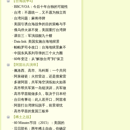
【台海战争4】
· BBC/VOA：今后十年台独的可能性
· 台湾：不愿统一，又不愿为独立而
· 台湾问题：麻将停牌
· 美国引诱台海战争的目的策略与手
· 俄乌停火谈不拢，美国重打台湾牌
· 课目三：军演战舰九十艘
· Data link: 美国实施台海地狱景
· 帕帕罗司令改口：台海地狱景象不
· 中国东风系列导弹的三个火力圈
· 60年变迁：从“解放台湾”到“保卫
【阿苗出兵演绎】
· 佩洛西、高市、马科斯：一个共同
· 阿泉碰瓷：火控雷达，还是搜索雷
· 多谢阿苗，共军海空演练如火如荼
· 高市帮共军第一岛链演训，共军做
· 高市早苗能做多久，取决于日本经
· 台日有事论：此人若开口，阿苗准
· 阿苗打台湾牌玩脱手，前景堪忧
· 高市早苗的复国三板斧
【稀土之战】
· 60 Minutes节目（2015）：美国的
· 贝贝部长：两年稀土自由，你确定