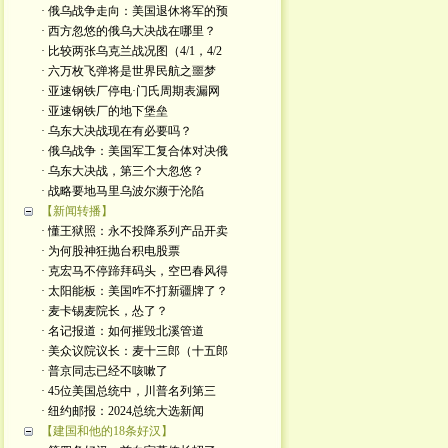
· 俄乌战争走向：美国退休将军的预
· 西方忽悠的俄乌大决战在哪里？
· 比较两张乌克兰战况图（4/1，4/2
· 六万枚飞弹将是世界民航之噩梦
· 亚速钢铁厂停电·门氏周期表漏网
· 亚速钢铁厂的地下堡垒
· 乌东大决战现在有必要吗？
· 俄乌战争：美国军工复合体对决俄
· 乌东大决战，第三个大忽悠？
· 战略要地马里乌波尔濒于沦陷
【新闻转播】
· 懂王狱照：永不投降系列产品开卖
· 为何股神狂抛台积电股票
· 克宏马不停蹄拜码头，空巴春风得
· 太阳能板：美国咋不打新疆牌了？
· 麦卡锡麦院长，怂了？
· 名记报道：如何摧毁北溪管道
· 美众议院议长：麦十三郎（十五郎
· 普京同志已经不咳嗽了
· 45位美国总统中，川普名列第三
· 纽约邮报：2024总统大选新闻
【建国和他的18条好汉】