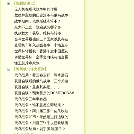
【随想随说12】
· 无人机在现代战争中的作用
· 敖德萨主权的历史沿革与俄乌战争
· 战争期间，俄罗斯经济垮不了
· 东大不上套：战狼战怂哪个多
· 执政权力：获取、维持与转移
· 当今世界最强的三个国家以及存在
· 张雪机车加入超级赛事，十场五夺
· 世界杯转播权：香港印度中国愿花
· 转播世界杯：空手套白狼与拒当冤
· 懂王怒斥章家敦
【阿川俄乌停火系列】
· 俄乌战局：看云卷云舒，等水落石
· 双普会谈后的俄乌战争：三个关键
· 双普会谈：重点其实是。。。
· 双普会谈：预测普京的DOS和DON&#
· 俄乌战争三年半有感
· 俄乌战争：谁不意愿立即结束？
· 俄乌战争：阿川第三张牛皮又吹破
· 俄乌战争2025：果然是边打边谈的
· 俄乌战争：川普三张牛皮已吹破俩
· 俄乌战争结局：剁手脚 嘎腰子？