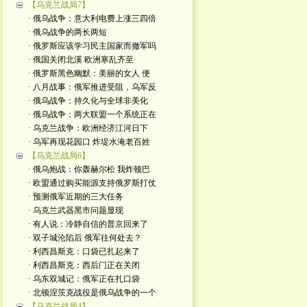
【乌克兰战局7】
· 俄乌战争：意大利电费上涨三四倍
· 俄乌战争的两长两短
· 俄罗斯应该学习民主国家而撤军吗
· 俄国关闭北溪 欧洲寒乱齐至
· 俄罗斯黑色幽默：美丽的女人 便
· 八月战事：俄军推进受阻，乌军反
· 俄乌战争：持久化与全球非美化
· 俄乌战争：两大联盟一个系统正在
· 乌克兰战争：欧洲经济江河日下
· 乌军再现花园口 炸堤水淹老百姓
【乌克兰战局6】
· 俄乌炮战：你轰赫尔松 我炸顿巴
· 欧盟通过购买能源支持俄罗斯打仗
· 预测俄军近期的三大任务
· 乌克兰武器黑市问题显现
· 有人说：冷静自信的普京回来了
· 双子城沦陷后 俄军往何处去？
· 利西昌斯克：口袋已扎起来了
· 利西昌斯克：西后门正在关闭
· 乌东双城记：俄军正在扎口袋
· 北顿涅茨克战役是俄乌战争的一个
【乌克兰战局4】