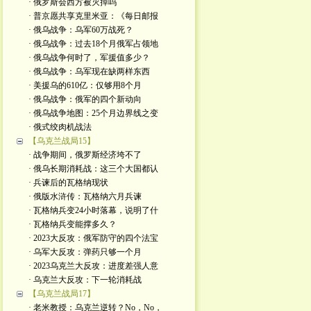
· 俄罗斯会西方被灭掉吗
· 普京愿共享克里米亚：《每日邮报
· 俄乌战争：乌军60万战死？
· 俄乌战争：过去18个月俄军占领地
· 俄乌战争何时了，军援值多少？
· 俄乌战争：乌军现在缺两样东西
· 美援乌的610亿：仅够用8个月
· 俄乌战争：俄军的四个新动向
· 俄乌战争地图：25个月边界线之变
· 俄式绞肉机战法
【乌克兰战局15】
· 战争期间，俄罗斯经济垮不了
· 俄乌长期消耗战：这三个大国都认
· 兵谏后的瓦格纳现状
· 俄版水浒传：瓦格纳六月兵谏
· 瓦格纳兵变24小时落幕，说明了什
· 瓦格纳兵变能撑多久？
· 2023大反攻：俄军防守的四个法宝
· 乌军大反攻：弹药只够一个月
· 2023乌克兰大反攻：进度差强人意
· 乌克兰大反攻：下一轮消耗战
【乌克兰战局17】
· 老米教授：乌克兰逆转？No，No，