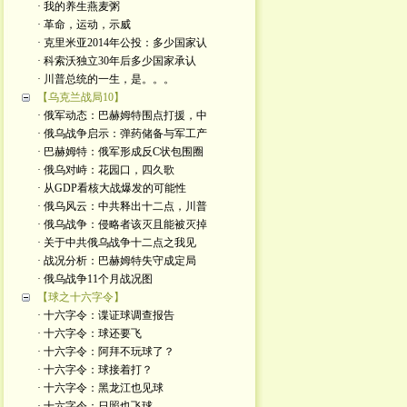
· 我的养生燕麦粥
· 革命，运动，示威
· 克里米亚2014年公投：多少国家认
· 科索沃独立30年后多少国家承认
· 川普总统的一生，是。。。
【乌克兰战局10】
· 俄军动态：巴赫姆特围点打援，中
· 俄乌战争启示：弹药储备与军工产
· 巴赫姆特：俄军形成反C状包围圈
· 俄乌对峙：花园口，四久歌
· 从GDP看核大战爆发的可能性
· 俄乌风云：中共释出十二点，川普
· 俄乌战争：侵略者该灭且能被灭掉
· 关于中共俄乌战争十二点之我见
· 战况分析：巴赫姆特失守成定局
· 俄乌战争11个月战况图
【球之十六字令】
· 十六字令：谍证球调查报告
· 十六字令：球还要飞
· 十六字令：阿拜不玩球了？
· 十六字令：球接着打？
· 十六字令：黑龙江也见球
· 十六字令：日照也飞球