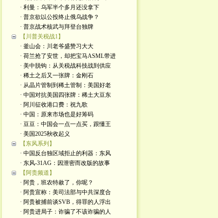
· 利曼：乌军半个多月还没拿下
· 普京欲以公投终止俄乌战争？
· 普京战术核武与拜登台独牌
【川普关税战1】
· 釜山会：川老爷盛赞习大大
· 荷兰抢了安世，却把宝马ASML带进
· 美中脱钩：从关税战科技战到供应
· 稀土之后又一张牌：金刚石
· 从晶片管制到稀土管制：美国好老
· 中国对抗美国四张牌：稀土大豆东
· 阿川征收港口费：祝九歌
· 中国：原来市场也是好筹码
· 豆豆：中国会一点一点买，跟懂王
· 美国2025秋收起义
【东风系列】
· 中国反台独区域拒止的利器：东风
· 东风-31AG：因泄密而改版的故事
【阿贵频道】
· 阿贵，班农特赦了，你呢？
· 阿贵宣称：美司法部与中共深度合
· 阿贵被捕前谈SVB，得罪的人浮出
· 阿贵进局子：诈骗了不该诈骗的人