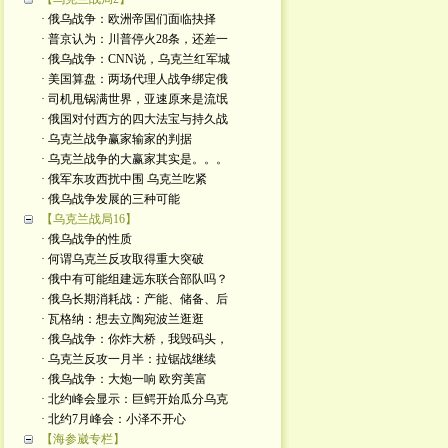
· 俄乌战争：欧洲帝国们面临抉择
· 普京认为：川普停火28条，还差一
· 俄乌战争：CNN说，乌克兰红军城
· 美国算盘：两场代理人战争绑定俄
· 司机甩锅满世界，亚速原来是流氓
· 俄国对付西方的四大法宝与持久战
· 乌克兰战争赢家输家的判据
· 乌克兰战争的大赢家其实是。。。
· 俄军东攻西扰中围 乌克兰吃紧
· 俄乌战争发展的三种可能
【乌克兰战局16】
· 俄乌战争的性质
· 何谓乌克兰反攻取得重大突破
· 俄中有可能组建远东联合部队吗？
· 俄乌长期消耗战：产能、储备、后
· 瓦格纳：想去立陶宛波兰逛逛
· 俄乌战争：你炸大桥，我毁码头，
· 乌克兰反攻一月半：拉锯战继续
· 俄乌战争：大炮一响 欧穷美富
· 北约峰会显示：巨鳄开始瓜分乌克
· 北约7月峰会：小泽不开心
【海参崴专栏】