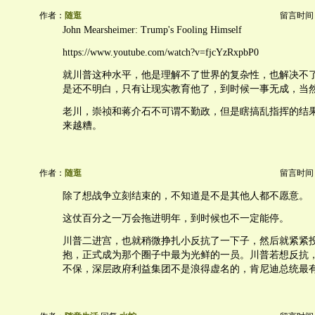
作者：
随逛
留言时间：20
John Mearsheimer: Trump's Fooling Himself
https://www.youtube.com/watch?v=fjcYzRxpbP0
就川普这种水平，他是理解不了世界的复杂性，也解决不
是还不明白，只有让现实教育他了，到时候一事无成，当
老川，崇祯和蒋介石不可谓不勤政，但是瞎搞乱指挥的结
来越糟。
作者：
随逛
留言时间：20
除了想战争立刻结束的，不知道是不是其他人都不愿意。
这仗百分之一万会拖进明年，到时候也不一定能停。
川普二进宫，也就稍微挣扎小反抗了一下子，然后就紧紧
抱，正式成为那个圈子中最为光鲜的一员。川普若想反抗
不保，深层政府利益集团不是浪得虚名的，肯尼迪总统最