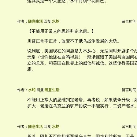
这其实是一个大忽悠，水中月镜中花而已。
作者：
随意生活
回复
水蛇
留言时间：20
【不能用正常人的思维判定老唐。】
川普正常不正常，改变不了俄乌战争发展的大势。
说到底，美国现在的问题是力不从心，无法同时开辟多个
无常（也许他还在自鸣得意），渐渐摧毁了美国与盟国间在二
立的关系、和美国在世界上的威信与诚信。这些使得美国
霜。
作者：
水蛇
回复
随意生活
留言时间：20
不能用正常人的思维判定老唐。再者说，如果战争升级，
扩大，老唐在乌克兰的矿产协议一不能实行，二资产缩水
作者：
随意生活
回复
水蛇
留言时间：20
所以，阿川不可能切断军援乌克兰，因为利益所在。于是