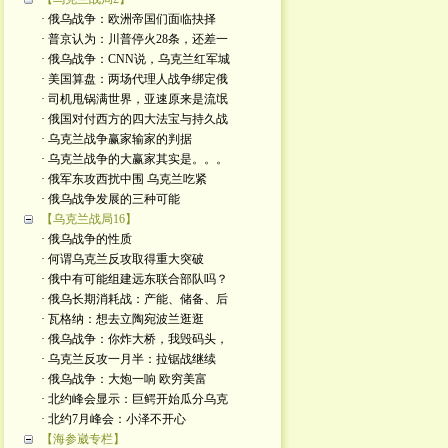
· 俄乌战争：欧洲帝国们面临抉择
· 普京认为：川普停火28条，还差一
· 俄乌战争：CNN说，乌克兰红军城
· 美国算盘：两场代理人战争绑定俄
· 司机甩锅满世界，亚速原来是流氓
· 俄国对付西方的四大法宝与持久战
· 乌克兰战争赢家输家的判据
· 乌克兰战争的大赢家其实是。。。
· 俄军东攻西扰中围 乌克兰吃紧
· 俄乌战争发展的三种可能
【乌克兰战局16】
· 俄乌战争的性质
· 何谓乌克兰反攻取得重大突破
· 俄中有可能组建远东联合部队吗？
· 俄乌长期消耗战：产能、储备、后
· 瓦格纳：想去立陶宛波兰逛逛
· 俄乌战争：你炸大桥，我毁码头，
· 乌克兰反攻一月半：拉锯战继续
· 俄乌战争：大炮一响 欧穷美富
· 北约峰会显示：巨鳄开始瓜分乌克
· 北约7月峰会：小泽不开心
【海参崴专栏】