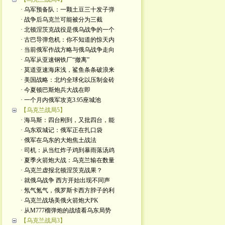
· 乌军预备队：一颗土豆三十发子弹
· 战争后乌克兰可能被分为三截
· 北顿涅茨克战役是俄乌战争的一个
· 古巴导弹危机：你不知道的惊天内
· 当前俄军作战方略与俄乌战争走向
· 乌军从亚速钢铁厂“撤离”
· 莫道亚速海床浅，鲨鱼条条破浪来
· 美国战略：北约全球化以压制金砖
· 今夏顿巴斯炮兵大战在即
· 一个月内俄军攻克3.95座城池
【乌克兰战局5】
· 海马斯：四台刚到，又批四台，能
· 乌东双城记：俄军正在扎口袋
· 俄军在乌东的大炮焦土战法
· 司机：从当红炸子鸡到暴雨落汤鸡
· 夏季火箭炮大战：乌克兰输在数量
· 乌克兰虚报北顿涅茨克战果？
· 就俄乌战争 西方开始出现不同声
· 氖气氪气，俄罗斯卡西方脖子的利
· 乌克兰战场美俄火箭炮大PK
· 从M777榴弹炮的战绩看乌东局势
【乌克兰战局3】