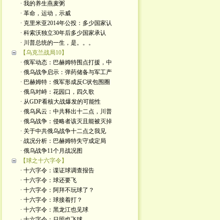
· 我的养生燕麦粥
· 革命，运动，示威
· 克里米亚2014年公投：多少国家认
· 科索沃独立30年后多少国家承认
· 川普总统的一生，是。。。
【乌克兰战局10】
· 俄军动态：巴赫姆特围点打援，中
· 俄乌战争启示：弹药储备与军工产
· 巴赫姆特：俄军形成反C状包围圈
· 俄乌对峙：花园口，四久歌
· 从GDP看核大战爆发的可能性
· 俄乌风云：中共释出十二点，川普
· 俄乌战争：侵略者该灭且能被灭掉
· 关于中共俄乌战争十二点之我见
· 战况分析：巴赫姆特失守成定局
· 俄乌战争11个月战况图
【球之十六字令】
· 十六字令：谍证球调查报告
· 十六字令：球还要飞
· 十六字令：阿拜不玩球了？
· 十六字令：球接着打？
· 十六字令：黑龙江也见球
· 十六字令：日照也飞球