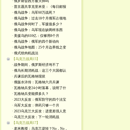
· 俄罗斯会西方被灭掉吗
· 普京愿共享克里米亚：《每日邮报
· 俄乌战争：乌军60万战死？
· 俄乌战争：过去18个月俄军占领地
· 俄乌战争何时了，军援值多少？
· 俄乌战争：乌军现在缺两样东西
· 美援乌的610亿：仅够用8个月
· 俄乌战争：俄军的四个新动向
· 俄乌战争地图：25个月边界线之变
· 俄式绞肉机战法
【乌克兰战局15】
· 战争期间，俄罗斯经济垮不了
· 俄乌长期消耗战：这三个大国都认
· 兵谏后的瓦格纳现状
· 俄版水浒传：瓦格纳六月兵谏
· 瓦格纳兵变24小时落幕，说明了什
· 瓦格纳兵变能撑多久？
· 2023大反攻：俄军防守的四个法宝
· 乌军大反攻：弹药只够一个月
· 2023乌克兰大反攻：进度差强人意
· 乌克兰大反攻：下一轮消耗战
【乌克兰战局17】
· 老米教授：乌克兰逆转？No，No，