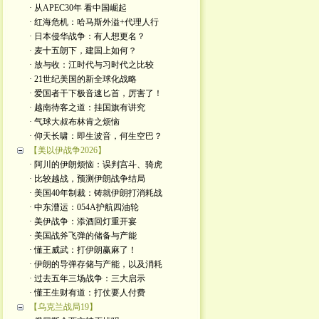
· 从APEC30年 看中国崛起
· 红海危机：哈马斯外溢+代理人行
· 日本侵华战争：有人想更名？
· 麦十五朗下，建国上如何？
· 放与收：江时代与习时代之比较
· 21世纪美国的新全球化战略
· 爱国者干下极音速匕首，厉害了！
· 越南待客之道：挂国旗有讲究
· 气球大叔布林肯之烦恼
· 仰天长啸：即生波音，何生空巴？
【美以伊战争2026】
· 阿川的伊朗烦恼：误判宫斗、骑虎
· 比较越战，预测伊朗战争结局
· 美国40年制裁：铸就伊朗打消耗战
· 中东漕运：054A护航四油轮
· 美伊战争：添酒回灯重开宴
· 美国战斧飞弹的储备与产能
· 懂王威武：打伊朗赢麻了！
· 伊朗的导弹存储与产能，以及消耗
· 过去五年三场战争：三大启示
· 懂王生财有道：打仗要人付费
【乌克兰战局19】