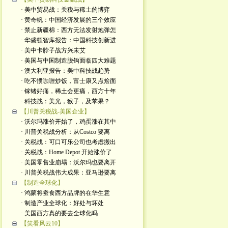
· 美中贸易战：关税与稀土的博弈
· 黄奇帆：中国经济发展的三个效应
· 禁止新疆棉：西方无法发射炮弹怎
· 华盛顿智库报告：中国科技创新进
· 美中卡脖子战方兴未艾
· 美国与中国制造脱钩面临四大难题
· 澳大利亚报告：美中科技战趋势
· 吃不惯咖喱炒饭，富士康又点烩面
· 镓锗好痛，稀土会更痛，西方十年
· 科技战：美光，猴子，及苹果？
【川普关税战-美国企业】
· 沃尔玛涨价开始了，鸡蛋涨在其中
· 川普关税战分析：从Costco 要离
· 关税战：可口可乐公司也考虑搬出
· 关税战：Home Depot 开始涨价了
· 美国零售业崩塌：沃尔玛也要离开
· 川普关税战伟大成果：亚马逊要离
【制造全球化】
· 鸿蒙将蚕食西方品牌的在华生意
· 制造产业全球化：好处与坏处
· 美国西方真的要去全球化吗
【笑看风云10】