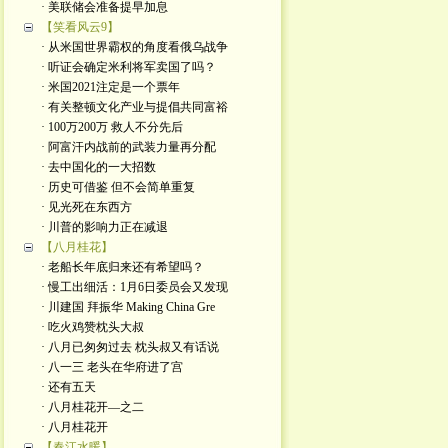
· 美联储会准备提早加息
【笑看风云9】
· 从米国世界霸权的角度看俄乌战争
· 听证会确定米利将军卖国了吗？
· 米国2021注定是一个票年
· 有关整顿文化产业与提倡共同富裕
· 100万200万 救人不分先后
· 阿富汗内战前的武装力量再分配
· 去中国化的一大招数
· 历史可借鉴 但不会简单重复
· 见光死在东西方
· 川普的影响力正在减退
【八月桂花】
· 老船长年底归来还有希望吗？
· 慢工出细活：1月6日委员会又发现
· 川建国 拜振华 Making China Gre
· 吃火鸡赞枕头大叔
· 八月已匆匆过去 枕头叔又有话说
· 八一三 老头在华府进了宫
· 还有五天
· 八月桂花开—之二
· 八月桂花开
【春江水暖】