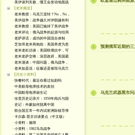
欧盟通过购买能源
· 美伊谈判失败，懂王会发动地面战
【老米频道】
· 老米教授：乌克兰逆转？No，No，
· 美伊战争：战争越久对伊朗越有利
· 老米教授：美国已输掉了美伊战争
· 老米评论：俄乌战争的起源与结局
· 老萨讲话：成功的中国混合体制
· 芝加哥老米再抱怨：美国养虎为患
预测俄军近期的三
· 老米老杜访谈：美国联俄抗中，可
· 老米老萨交锋：深层政府，美国霸
· 老米漫谈：中国问题，俄乌战争，
· 老米如是说：征服还是催毁乌克兰
【历史小资料】
· 快餐时代：最近你看过短剧吗
· 中美航母电弹技术的差别
· 中国航母电弹诞生记
乌克兰武器黑市问
· 珍贵历史记录片：1959年阅兵与国
· 史记：外蒙如何脱离中国
· 联合国五常一年内试射洲际核导弹
· 卡尔森-普京访谈要点（中文版）
· 小资料：施琅
· 小资料：1982马岛战争
· 小资料：第二次国共内战伤亡人数