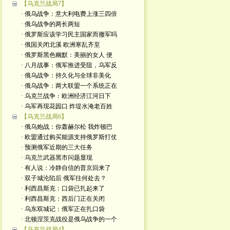
【乌克兰战局7】
· 俄乌战争：意大利电费上涨三四倍
· 俄乌战争的两长两短
· 俄罗斯应该学习民主国家而撤军吗
· 俄国关闭北溪 欧洲寒乱齐至
· 俄罗斯黑色幽默：美丽的女人 便
· 八月战事：俄军推进受阻，乌军反
· 俄乌战争：持久化与全球非美化
· 俄乌战争：两大联盟一个系统正在
· 乌克兰战争：欧洲经济江河日下
· 乌军再现花园口 炸堤水淹老百姓
【乌克兰战局6】
· 俄乌炮战：你轰赫尔松 我炸顿巴
· 欧盟通过购买能源支持俄罗斯打仗
· 预测俄军近期的三大任务
· 乌克兰武器黑市问题显现
· 有人说：冷静自信的普京回来了
· 双子城沦陷后 俄军往何处去？
· 利西昌斯克：口袋已扎起来了
· 利西昌斯克：西后门正在关闭
· 乌东双城记：俄军正在扎口袋
· 北顿涅茨克战役是俄乌战争的一个
【乌克兰战局4】