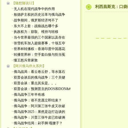
【随想随说12】
利西昌斯克：口袋
· 无人机在现代战争中的作用
· 敖德萨主权的历史沿革与俄乌战争
· 战争期间，俄罗斯经济垮不了
· 东大不上套：战狼战怂哪个多
· 执政权力：获取、维持与转移
· 当今世界最强的三个国家以及存在
· 张雪机车加入超级赛事，十场五夺
· 世界杯转播权：香港印度中国愿花
· 转播世界杯：空手套白狼与拒当冤
· 懂王怒斥章家敦
【阿川俄乌停火系列】
· 俄乌战局：看云卷云舒，等水落石
· 双普会谈后的俄乌战争：三个关键
· 双普会谈：重点其实是。。。
· 双普会谈：预测普京的DOS和DON&#
· 俄乌战争三年半有感
· 俄乌战争：谁不意愿立即结束？
· 俄乌战争：阿川第三张牛皮又吹破
· 俄乌战争2025：果然是边打边谈的
· 俄乌战争：川普三张牛皮已吹破俩
· 俄乌战争结局：剁手脚 嘎腰子？