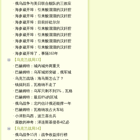
· 俄乌战争与美日联合舰队的三效应
· 海参崴开埠：引来酸溜溜的汉奸腔
· 海参崴开埠：引来酸溜溜的汉奸腔
· 海参崴开埠：目前好处尔尔
· 海参崴开埠：引来酸溜溜的汉奸腔
· 海参崴开埠：引来酸溜溜的汉奸腔
· 海参崴开埠：引来酸溜溜的汉奸腔
· 海参崴开埠：引来酸溜溜的汉奸腔
· 海参崴开埠了，事隔163年
【乌克兰战局13】
· 巴赫姆特：城内城外两重天
· 巴赫姆特：乌军城郊突破，俄军城
· 乌克兰战场：海马斯怎么了？
· 钱搞到后，瓦格纳不走了
· 巴赫姆特：乌军只剩不到5%，瓦格
· 巴赫姆特：最后8%的区域
· 俄乌战争：北约估计俄还能撑一年
· 巴赫姆特：瓦格纳攻占火车站
· 小泽割乌西，波兰喜出兵
· 腐败的神奇：泽连斯基侵吞4亿必
【乌克兰战局14】
· 俄乌战争15月：战争收益排行榜