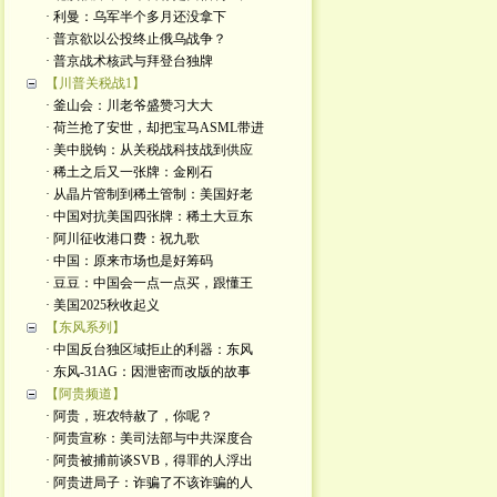
· 利曼：乌军半个多月还没拿下
· 普京欲以公投终止俄乌战争？
· 普京战术核武与拜登台独牌
【川普关税战1】
· 釜山会：川老爷盛赞习大大
· 荷兰抢了安世，却把宝马ASML带进
· 美中脱钩：从关税战科技战到供应
· 稀土之后又一张牌：金刚石
· 从晶片管制到稀土管制：美国好老
· 中国对抗美国四张牌：稀土大豆东
· 阿川征收港口费：祝九歌
· 中国：原来市场也是好筹码
· 豆豆：中国会一点一点买，跟懂王
· 美国2025秋收起义
【东风系列】
· 中国反台独区域拒止的利器：东风
· 东风-31AG：因泄密而改版的故事
【阿贵频道】
· 阿贵，班农特赦了，你呢？
· 阿贵宣称：美司法部与中共深度合
· 阿贵被捕前谈SVB，得罪的人浮出
· 阿贵进局子：诈骗了不该诈骗的人