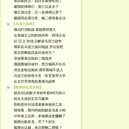
· 第四条好汉：前白宫幕僚长招了
· 建国的律师们：第三位反水了
· 懂王请注意：又一名律师认罪了
· 建国同志请注意，鲍二师准备在法
【乌克兰战局】
· 俄乌打消耗战 谁能撑得更久
· 从英雄主义到割地求和，阿泽正在
· 以“正义”的名义解读乌克兰战争
· 俄军在乌克兰搞闪电战 开玩笑吧
· 普京挥舞核武器对准何方？
· 泽连斯基总统的二拖战术
· 俄国围城待谈判，西方煽风不出兵
· 泽总发枪拉炮灰 俄军围城不进入
· 乌克兰的前世今生：听芝加哥大学
· 从古巴导弹危机看俄乌战争
【狐狸诉讼及其他】
· 损失8亿的默大爷炒年薪800万的小
· 枕头大叔的五百万赌局
· 割肉是对付说谎者最有效的工具
· 猜猜看，斯玛特能割默多克多少肉
· 45年收入总和，多猫腻这把赚翻了
· 狐狸台默多克，开了个好头
· 狐狸台认栽，朱总师鲍二师呢？