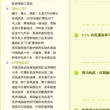
· 投资理财三原则
【他山之石】
· 懂王：稀土，我靠！又是TNND稀土
· 张局忽悠：052D也能打鹰击20了
· 马上校：两场热战一场冷战，谁输
· 信用卡客服电话：2900美刀花费
· 反送中七年后：香港的政经状况
9.1% 的高通胀
· 机车狂人张雪和他的三缸发动机
· 建国赴京“汇报”要排队哟
· 美军能彻底打败伊朗而实现长期战
· 中国制造十年：川建国，苹果，特
· 阿塔挖坑四十年：终于有米国总统
【伊朗地面战】
· 川普总统会派遣地面部队去伊朗吗
· 小泽：打通欧亚战争的任督二脉
俄乌炮战：你轰赫
· 从韩战学到的戒律，美军遵守至今
· 里海：两个世界战场，两个霸权目
· 借鉴78天轰炸南斯拉夫，美军能使
· 美伊战争：美军能否切断俄罗斯-
· 美伊消耗战：美国缺乏综合底气
· 美伊地面战争的可能性依然存在
· 美国又打情报战：中国军援伊朗