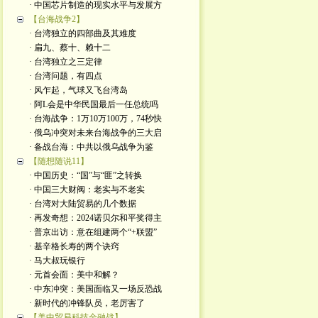
· 中国芯片制造的现实水平与发展方
【台海战争2】
· 台湾独立的四部曲及其难度
· 扁九、蔡十、赖十二
· 台湾独立之三定律
· 台湾问题，有四点
· 风乍起，气球又飞台湾岛
· 阿L会是中华民国最后一任总统吗
· 台海战争：1万10万100万，74秒快
· 俄乌冲突对未来台海战争的三大启
· 备战台海：中共以俄乌战争为鉴
【随想随说11】
· 中国历史：“国”与“匪”之转换
· 中国三大财阀：老实与不老实
· 台湾对大陆贸易的几个数据
· 再发奇想：2024诺贝尔和平奖得主
· 普京出访：意在组建两个“+联盟”
· 基辛格长寿的两个诀窍
· 马大叔玩银行
· 元首会面：美中和解？
· 中东冲突：美国面临又一场反恐战
· 新时代的冲锋队员，老厉害了
【美中贸易科技金融战】