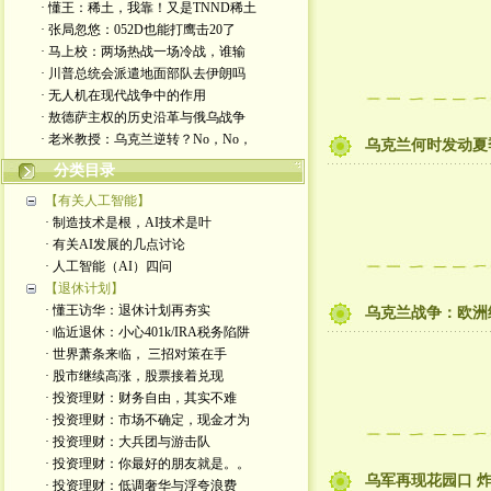
· 懂王：稀土，我靠！又是TNND稀土
· 张局忽悠：052D也能打鹰击20了
· 马上校：两场热战一场冷战，谁输
· 川普总统会派遣地面部队去伊朗吗
· 无人机在现代战争中的作用
· 敖德萨主权的历史沿革与俄乌战争
· 老米教授：乌克兰逆转？No，No，
乌克兰何时发动夏
分类目录
【有关人工智能】
· 制造技术是根，AI技术是叶
· 有关AI发展的几点讨论
· 人工智能（AI）四问
【退休计划】
· 懂王访华：退休计划再夯实
乌克兰战争：欧洲
· 临近退休：小心401k/IRA税务陷阱
· 世界萧条来临， 三招对策在手
· 股市继续高涨，股票接着兑现
· 投资理财：财务自由，其实不难
· 投资理财：市场不确定，现金才为
· 投资理财：大兵团与游击队
· 投资理财：你最好的朋友就是。。
乌军再现花园口 
· 投资理财：低调奢华与浮夸浪费