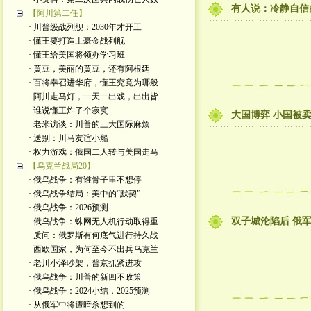
有人说：冷静自信
【阿川第二任】
· 川普级战列舰：2030年才开工
· 懂王要打造土豪金战列舰
· 懂王给美国将领办学习班
· 黄豆，美丽的黄豆，还有阿根廷
· 百将奉召进华府，懂王究竟为哪般
· 阿川走马灯，一天一出戏，出出皆
· 谁说懂王炸了个寂寞
大国博弈 小国被卖
· 老米访谈：川普的三大国际麻烦
· 送别：川马友谊小船
· 权力游戏：俄国二人转与美国走马
【乌克兰战局20】
· 俄乌战争：有谁骨子里不想停
· 俄乌战争结局：美中的“默契”
· 俄乌战争：2026预测
双子城沦陷后 俄
· 俄乌战争：蛛网无人机行动取得重
· 质问：俄罗斯有何底气进行持久战
· 西欧国家，为何至今不出兵乌克兰
· 老川小泽吵架，普京抓紧进攻
· 俄乌战争：川普的新四不政策
· 俄乌战争：2024小结，2025预测
· 从俄军中将遭暗杀想到的