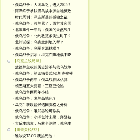
· 俄乌战争：人困马乏，进入2025？
· 阿泽终于承认俄乌战争源自地缘政
· 时代周刊：泽连斯基的孤独之征
· 俄乌战争：波兰累了，西方其它国
· 北溪事件一年后：俄国的天然气生
· 俄乌战争：北约教范条例过时了？
· 北约试探：乌克兰割地入帮？
· 俄乌战争：乌军兵源枯竭？
· 俄乌战争启示：坦克在阵地战中吃
【乌克兰战局18】
· 敖德萨主权的历史沿革与俄乌战争
· 俄乌战争：第四辆美式M1坦克被摧
· 俄乌战争两年：俄乌战损比估算
· 顿巴斯五大要塞：三座已沦陷
· 俄乌战争两周年小结
· 俄乌战争：戈兰高地化？
· 乌克兰获欧盟候选国资格之分析
· 俄乌战争：唯武器论可修矣
· 俄乌战争：小泽乞讨未果，拜登被
· 大反攻结束，马林卡沦陷，俄乌攻
【川普关税战2】
· 谁敢说TACO 我掐死他！