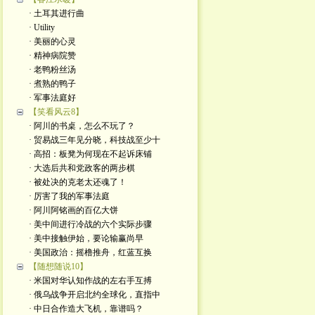
· 土耳其进行曲
· Utility
· 美丽的心灵
· 精神病院赞
· 老鸭粉丝汤
· 煮熟的鸭子
· 军事法庭好
【笑看风云8】
· 阿川的书桌，怎么不玩了？
· 贸易战三年见分晓，科技战至少十
· 高招：板凳为何现在不起诉床铺
· 大选后共和党政客的两步棋
· 被处决的克老太还魂了！
· 厉害了我的军事法庭
· 阿川阿铭画的百亿大饼
· 美中间进行冷战的六个实际步骤
· 美中接触伊始，要论输赢尚早
· 美国政治：摇橹推舟，红蓝互换
【随想随说10】
· 米国对华认知作战的左右手互搏
· 俄乌战争开启北约全球化，直指中
· 中日合作造大飞机，靠谱吗？