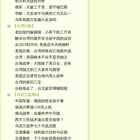
· 哈尔科夫战役分析
· 俄军：兵败三千里，退守顿巴斯
· 华邮：大反攻中乌俄伤亡为五比一
· 乌军有能力实施大反攻吗
【台湾问题】
· 老彭纽约躲猫猫，小英下机三尺布
· 解决台湾问题并非当前中国的迫切
· 从2023到2026: 美推迟中共梧桐时
· 美国兵推：台湾得靠自己地面作战
· 台湾：美国根本不在乎是否独立
· 台海战争：大陆除了美日台，还有
· 台湾独立的三大条件与展望
· 美国正在诱导台海代理人战争
· 台湾的新旧三宝
· 台机电走了，台北故宫博物院呢
【乌克兰战局8】
· 中国军援：俄国的投名状不够
· 谈谈沙希德-136无人机
· 俄乌战争：在爆炸声中升级
· 西方三炸战术逼出普京核弹？
· 乌克兰战争七个月战况图
· 北溪爆破：动机能力目的与证据
· 北溪被炸，下个目标是西伯利亚力