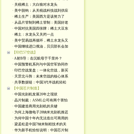
· 关税稀土：大白狼对水龙头
· 美中脱钩：从关税战科技战到供应
· 稀土生产：美国西方是该努力了
· 从晶片管制到稀土管制：美国好老
· 中国对抗美国四张牌：稀土大豆东
· 稀土：水龙头又关闭一点
· 美中贸易战再循环，稀土水龙头又
· 中国继续进口俄油，贝贝部长会加
【印巴57空战】
· A射B导：击沉航母于千里外？
· 中国预警机系列与中国空军协同作
· 印巴空战复盘：一体化空战，新买
· 天罡北斗阵：未来空战的核心体系
· 共享数据链：中国3代半战机轻松
【中国芯片制造】
· 中国光刻机发展20年之现状
· 晶片制裁：ASML公司有两个害怕
· 中国建造商用光刻机的关键
· 为何上海微电子28纳米光刻机推迟
· 为何中国十年内无法造出可商用的
· 梁孟松是中国7纳米制程技术的关
· 华为新手机恰恰说明：中国芯片制