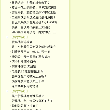
· 纽约诉讼：川普的机会来了？
· 黄金十亿人的恐慌：世界新经济圈
· 突发奇想：2025诺贝尔和平奖发给
· 二胆岛伙房兵漂游厦门是何原因？
· 什么俄乌战争台海危机？小CASE耳
· 美新一轮认知作战的三大目的
· 2023美国内外形势：两党对欧、三
【随想随说9】
· 俄乌战争论输赢
· 从一个州看美国新冠突破性感染之
· 刘董格局不大，终将功亏一篑
· 华为公主安全回国的三大措施
· 两个时期 两个口号
· 阿富汗变天 无所谓
· 老船长8-13回归倒数计时
· 去中国化口号喊完之后呢？
· 为何最多只能预知三十年
· 论中共政权何时垮台
【随想随说8】
· 美中贸易战究竟谁买单？
· 贸易战三年，米国快撑不下去了
· 轮到朱总师上法庭了