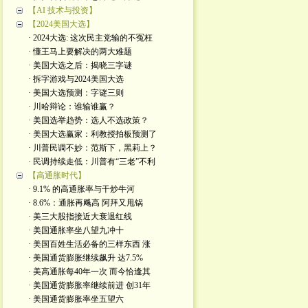
【AI 技术与投资】
【2024美国大选】
· 2024大选: 这次民主党输的不冤枉
· 懂王马上要解决的两大难题
· 美国大选之后：揭晓三字谜
· 拆字游戏与2024美国大选
· 美国大选预测：字谜三则
· 川哈辩论：谁输谁赢？
· 美国选举趋势：选人不选政策？
· 美国大选赢家：利教授拍板预测了
· 川普民调不妙：范斯下，黑莉上？
· 民调持续走低：川普有“三老”不利
【高通胀时代】
· 9.1% 的高通胀率与干炒牛河
· 8.6%：通胀再飚高 阿拜又甩锅
· 美三大股指接近大衰退红线
· 美国通胀率坐八望九冲十
· 美国百姓生活必备的三样东西 涨
· 美国通货膨胀继续飙升 达7.5%
· 美高通胀每40年一次 而今恰逢其
· 美国通货膨胀率继续前进 创31年
· 美国通货膨胀率坐五望六