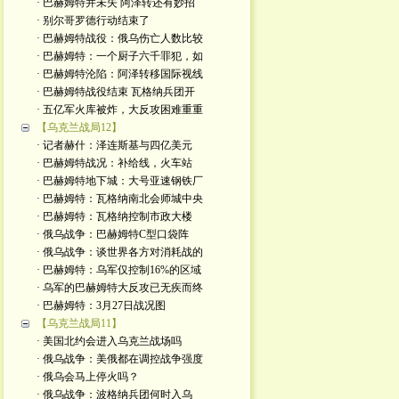
· 巴赫姆特并未失 阿泽转还有妙招
· 别尔哥罗德行动结束了
· 巴赫姆特战役：俄乌伤亡人数比较
· 巴赫姆特：一个厨子六千罪犯，如
· 巴赫姆特沦陷：阿泽转移国际视线
· 巴赫姆特战役结束 瓦格纳兵团开
· 五亿军火库被炸，大反攻困难重重
【乌克兰战局12】
· 记者赫什：泽连斯基与四亿美元
· 巴赫姆特战况：补给线，火车站
· 巴赫姆特地下城：大号亚速钢铁厂
· 巴赫姆特：瓦格纳南北会师城中央
· 巴赫姆特：瓦格纳控制市政大楼
· 俄乌战争：巴赫姆特C型口袋阵
· 俄乌战争：谈世界各方对消耗战的
· 巴赫姆特：乌军仅控制16%的区域
· 乌军的巴赫姆特大反攻已无疾而终
· 巴赫姆特：3月27日战况图
【乌克兰战局11】
· 美国北约会进入乌克兰战场吗
· 俄乌战争：美俄都在调控战争强度
· 俄乌会马上停火吗？
· 俄乌战争：波格纳兵团何时入乌