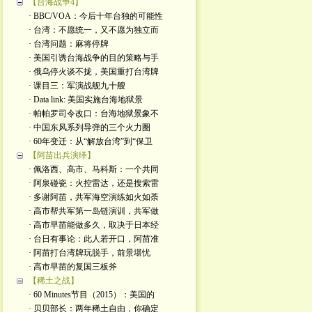
【台海战争4】
· BBC/VOA：今后十年台独的可能性
· 台湾：不愿统一，又不愿为独立而
· 台湾问题：麻将停牌
· 美国引诱台海战争的目的策略与手
· 俄乌停火谈不拢，美国重打台湾牌
· 课目三：军演战舰九十艘
· Data link: 美国实施台海地狱景
· 帕帕罗司令改口：台海地狱景象不
· 中国东风系列导弹的三个火力圈
· 60年变迁：从“解放台湾”到“保卫
【阿苗出兵演绎】
· 佩洛西、高市、马科斯：一个共同
· 阿泉碰瓷：火控雷达，还是搜索雷
· 多谢阿苗，共军海空演练如火如荼
· 高市帮共军第一岛链演训，共军做
· 高市早苗能做多久，取决于日本经
· 台日有事论：此人若开口，阿苗准
· 阿苗打台湾牌玩脱手，前景堪忧
· 高市早苗的复国三板斧
【稀土之战】
· 60 Minutes节目（2015）：美国的
· 贝贝部长：两年稀土自由，你确定