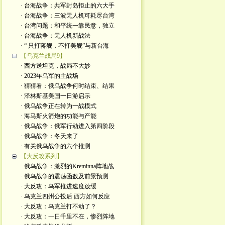
· 台海战争：共军封岛拒止的六大手
· 台海战争：三波无人机可耗尽台湾
· 台湾问题：和平统一靠民意，独立
· 台海战争：无人机新战法
· “ 只打蒋舰，不打美舰”与新台海
【乌克兰战局9】
· 西方送坦克，战局不大妙
· 2023年乌军的主战场
· 猜猜看：俄乌战争何时结束、结果
· 泽林斯基美国一日游启示
· 俄乌战争正在转为一战模式
· 海马斯火箭炮的功能与产能
· 俄乌战争：俄军行动进入第四阶段
· 俄乌战争：冬天来了
· 有关俄乌战争的六个推测
【大反攻系列】
· 俄乌战争：激烈的Kreminna阵地战
· 俄乌战争的震荡函数及前景预测
· 大反攻：乌军推进速度放缓
· 乌克兰四州公投后 西方如何反应
· 大反攻：乌克兰打不动了？
· 大反攻：一日千里不在，惨烈阵地