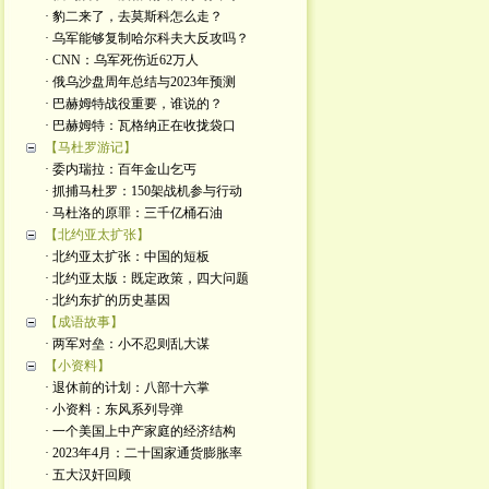
· 豹二来了，去莫斯科怎么走？
· 乌军能够复制哈尔科夫大反攻吗？
· CNN：乌军死伤近62万人
· 俄乌沙盘周年总结与2023年预测
· 巴赫姆特战役重要，谁说的？
· 巴赫姆特：瓦格纳正在收拢袋口
【马杜罗游记】
· 委内瑞拉：百年金山乞丐
· 抓捕马杜罗：150架战机参与行动
· 马杜洛的原罪：三千亿桶石油
【北约亚太扩张】
· 北约亚太扩张：中国的短板
· 北约亚太版：既定政策，四大问题
· 北约东扩的历史基因
【成语故事】
· 两军对垒：小不忍则乱大谋
【小资料】
· 退休前的计划：八部十六掌
· 小资料：东风系列导弹
· 一个美国上中产家庭的经济结构
· 2023年4月：二十国家通货膨胀率
· 五大汉奸回顾