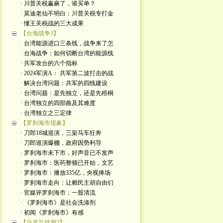
· 川普关税赢麻了，谁买单？
· 莫迪老仙不明白：川普关税专打金
· 懂王关税战的三大成果
【台海战争3】
· 台湾能源进口三条线，战争来了怎
· 台海战争：如何切断台湾的能源线
· 共军攻台的六个指标
· 2024军演A： 共军第二波打击的战
· 解决台湾问题：共军的四线建设
· 台湾问题：是先独立，还是先梧桐
· 台湾独立的四部曲及其难度
· 台湾独立之三定律
【罗刹海市现象】
· 刀郎18城巡演，三架马车狂奔
· 刀郎巡演爆棚，政府因势利导
· 罗刹海市未下市，好声音已不发声
· 罗刹海市：医药整顿已开始，文艺
· 罗刹海市：播放335亿，央视捧场
· 罗刹海市走向：让赖民主胡自由们
· 官媒评罗刹海市：一股清流
· 《罗刹海市》是社会洗涤剂
· 初闻《罗刹海市》有感
【乌克兰战局2】