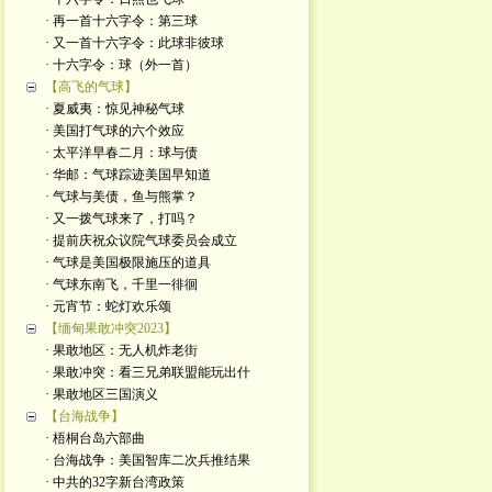
· 再一首十六字令：第三球
· 又一首十六字令：此球非彼球
· 十六字令：球（外一首）
【高飞的气球】
· 夏威夷：惊见神秘气球
· 美国打气球的六个效应
· 太平洋早春二月：球与债
· 华邮：气球踪迹美国早知道
· 气球与美债，鱼与熊掌？
· 又一拨气球来了，打吗？
· 提前庆祝众议院气球委员会成立
· 气球是美国极限施压的道具
· 气球东南飞，千里一徘徊
· 元宵节：蛇灯欢乐颂
【缅甸果敢冲突2023】
· 果敢地区：无人机炸老街
· 果敢冲突：看三兄弟联盟能玩出什
· 果敢地区三国演义
【台海战争】
· 梧桐台岛六部曲
· 台海战争：美国智库二次兵推结果
· 中共的32字新台湾政策