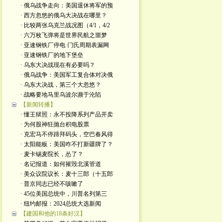
· 俄乌战争走向：美国退休将军的预
· 西方忽悠的俄乌大决战在哪里？
· 比较两张乌克兰战况图（4/1，4/2
· 六万枚飞弹将是世界民航之噩梦
· 亚速钢铁厂停电·门氏周期表漏网
· 亚速钢铁厂的地下堡垒
· 乌东大决战现在有必要吗？
· 俄乌战争：美国军工复合体对决俄
· 乌东大决战，第三个大忽悠？
· 战略要地马里乌波尔濒于沦陷
【新闻转播】
· 懂王狱照：永不投降系列产品开卖
· 为何股神狂抛台积电股票
· 克宏马不停蹄拜码头，空巴春风得
· 太阳能板：美国咋不打新疆牌了？
· 麦卡锡麦院长，怂了？
· 名记报道：如何摧毁北溪管道
· 美众议院议长：麦十三郎（十五郎
· 普京同志已经不咳嗽了
· 45位美国总统中，川普名列第三
· 纽约邮报：2024总统大选新闻
【建国和他的18条好汉】