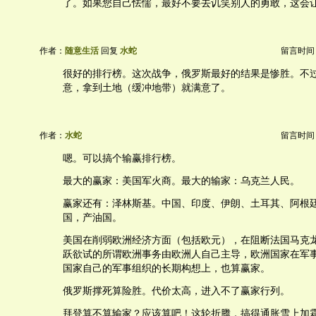
了。如果您自己怯懦，最好不要去讥笑别人的勇敢，这会
作者：
随意生活
回复
水蛇
留言时间：20
很好的排行榜。这次战争，俄罗斯最好的结果是惨胜。不
意，拿到土地（缓冲地带）就满意了。
作者：
水蛇
留言时间：20
嗯。可以搞个输赢排行榜。
最大的赢家：美国军火商。最大的输家：乌克兰人民。
赢家还有：泽林斯基。中国、印度、伊朗、土耳其、阿根
国，产油国。
美国在削弱欧洲经济方面（包括欧元），在阻断法国马克
跃欲试的所谓欧洲事务由欧洲人自己主导，欧洲国家在军
国家自己的军事组织的长期构想上，也算赢家。
俄罗斯撑死算险胜。代价太高，进入不了赢家行列。
拜登算不算输家？应该算吧！这轮折腾，搞得通胀雪上加