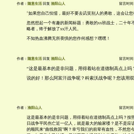
作者：
随意生活
回复
渔阳山人
留言时间：20
"如果您自己怯懦，最好不要去讥笑别人的勇敢，这会让您
忽然想起一个有趣的新闻标题：勇敢的xx班战士，二十年
略者，终于解放了xx汗人民。
不知热血沸腾无所畏惧的您作何感想？嘿嘿！
作者：
随意生活
回复
渔阳山人
留言时间：20
“这是最基本的是非问题，用得着站在道德制高点上吗
说的好！那么阿富汗战争呢？科索沃战争呢？您该用
作者：
渔阳山人
留言时间：20
这是最基本的是非问题，用得着站在道德制高点上吗？按
日战争平民伤亡近一亿人，就是最大的输家喽？是不是应
的顺民来“曲线救国”啊？幸亏我们的前辈有血性，不然您