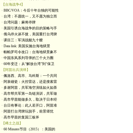
【台海战争4】
· BBC/VOA：今后十年台独的可能性
· 台湾：不愿统一，又不愿为独立而
· 台湾问题：麻将停牌
· 美国引诱台海战争的目的策略与手
· 俄乌停火谈不拢，美国重打台湾牌
· 课目三：军演战舰九十艘
· Data link: 美国实施台海地狱景
· 帕帕罗司令改口：台海地狱景象不
· 中国东风系列导弹的三个火力圈
· 60年变迁：从“解放台湾”到“保卫
【阿苗出兵演绎】
· 佩洛西、高市、马科斯：一个共同
· 阿泉碰瓷：火控雷达，还是搜索雷
· 多谢阿苗，共军海空演练如火如荼
· 高市帮共军第一岛链演训，共军做
· 高市早苗能做多久，取决于日本经
· 台日有事论：此人若开口，阿苗准
· 阿苗打台湾牌玩脱手，前景堪忧
· 高市早苗的复国三板斧
【稀土之战】
· 60 Minutes节目（2015）：美国的