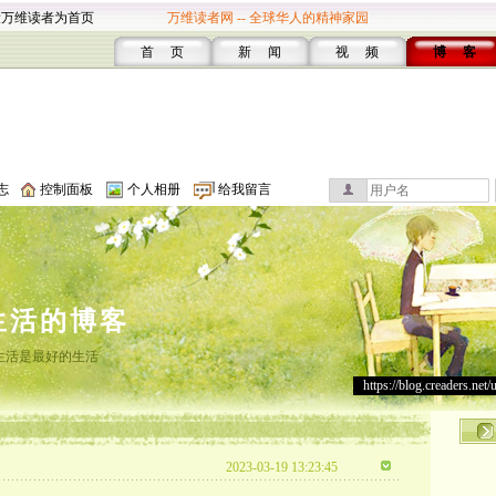
设万维读者为首页
万维读者网 -- 全球华人的精神家园
首 页
新 闻
视 频
博 客
志
控制面板
个人相册
给我留言
生活的博客
生活是最好的生活
https://blog.creaders.net/
2023-03-19 13:23:45