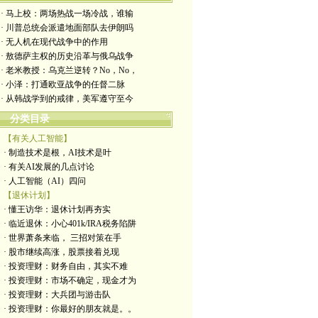
· 马上校：两场热战一场冷战，谁输
· 川普总统会派遣地面部队去伊朗吗
· 无人机在现代战争中的作用
· 敖德萨主权的历史沿革与俄乌战争
· 老米教授：乌克兰逆转？No，No，
· 小泽：打通欧亚战争的任督二脉
· 从韩战学到的戒律，美军遵守至今
分类目录
【有关人工智能】
· 制造技术是根，AI技术是叶
· 有关AI发展的几点讨论
· 人工智能（AI）四问
【退休计划】
· 懂王访华：退休计划再夯实
· 临近退休：小心401k/IRA税务陷阱
· 世界萧条来临， 三招对策在手
· 股市继续高涨，股票接着兑现
· 投资理财：财务自由，其实不难
· 投资理财：市场不确定，现金才为
· 投资理财：大兵团与游击队
· 投资理财：你最好的朋友就是。。