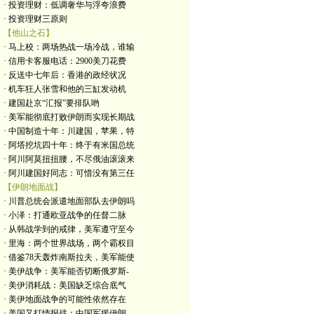
· 投资理财：低调奢华与浮夸浪费
· 投资理财三原则
【他山之石】
· 马上校：两场热战一场冷战，谁输
· 信用卡客服电话：2900美刀花费
· 反送中七年后：香港的政经状况
· 机车狂人张雪和他的三缸发动机
· 建国赴京“汇报”要排队哟
· 美军能彻底打败伊朗而实现长期战
· 中国制造十年：川建国，苹果，特
· 阿塔挖坑四十年：终于有米国总统
· 阿川阿莫扭扭腰，不尽俄油滚滚来
· 阿川建国好同志：可惜没有第三任
【伊朗地面战】
· 川普总统会派遣地面部队去伊朗吗
· 小泽：打通欧亚战争的任督二脉
· 从韩战学到的戒律，美军遵守至今
· 里海：两个世界战场，两个霸权目
· 借鉴78天轰炸南斯拉夫，美军能使
· 美伊战争：美军能否切断俄罗斯-
· 美伊消耗战：美国缺乏综合底气
· 美伊地面战争的可能性依然存在
· 美国又打情报战：中国军援伊朗