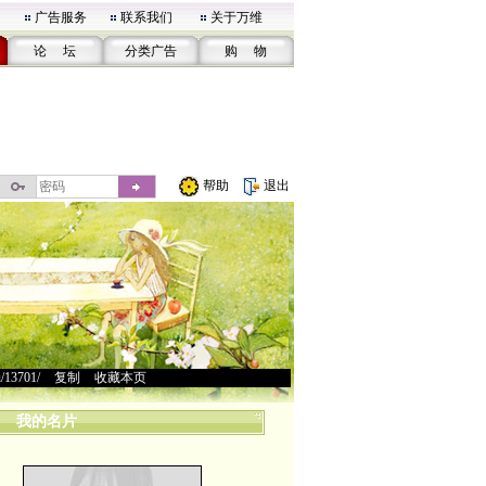
广告服务
联系我们
关于万维
论 坛
分类广告
购 物
帮助
退出
u/13701/
>
复制
>
收藏本页
我的名片