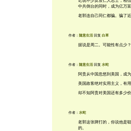
记说不少反攻仁人志士，相
中共倒台的同时，成为亿万
老郭连自己同仁都骗。骗了
作者：
随意生活
回复
白草
据说是周二。可能性有点少
作者：
随意生活
回复
水蛇
阿贵从中国忽悠到美国，成
美国政客绝对实用主义，有
却不知阿贵对美国还有多少
作者：
水蛇
老郭这张牌打的，你说他是
的。