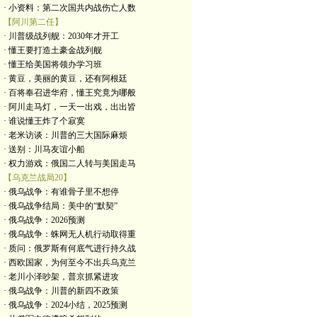
· 小资料：第二次国共内战伤亡人数
【阿川第二任】
· 川普级战列舰：2030年才开工
· 懂王要打造土豪金战列舰
· 懂王给美国将领办学习班
· 黄豆，美丽的黄豆，还有阿根廷
· 百将奉召进华府，懂王究竟为哪般
· 阿川走马灯，一天一出戏，出出皆
· 谁说懂王炸了个寂寞
· 老米访谈：川普的三大国际麻烦
· 送别：川马友谊小船
· 权力游戏：俄国二人转与美国走马
【乌克兰战局20】
· 俄乌战争：有谁骨子里不想停
· 俄乌战争结局：美中的“默契”
· 俄乌战争：2026预测
· 俄乌战争：蛛网无人机行动取得重
· 质问：俄罗斯有何底气进行持久战
· 西欧国家，为何至今不出兵乌克兰
· 老川小泽吵架，普京抓紧进攻
· 俄乌战争：川普的新四不政策
· 俄乌战争：2024小结，2025预测