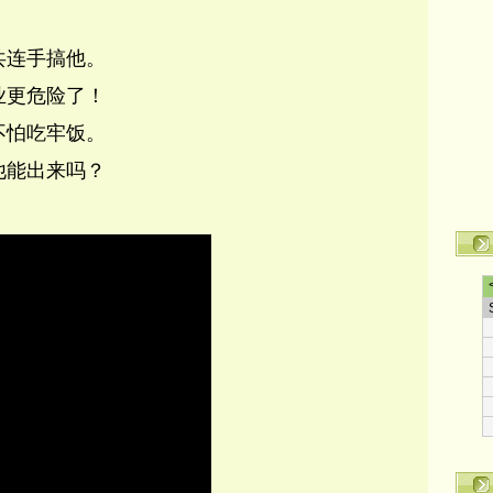
共连手搞他。
业更危险了！
不怕吃牢饭。
他能出来吗？