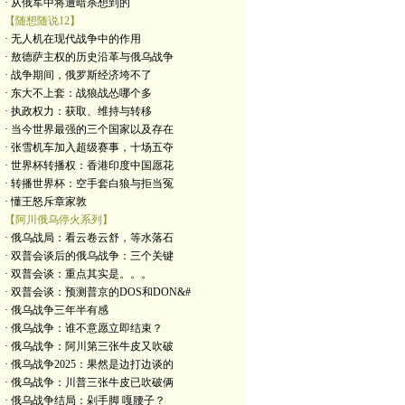
· 从俄军中将遭暗杀想到的
【随想随说12】
· 无人机在现代战争中的作用
· 敖德萨主权的历史沿革与俄乌战争
· 战争期间，俄罗斯经济垮不了
· 东大不上套：战狼战怂哪个多
· 执政权力：获取、维持与转移
· 当今世界最强的三个国家以及存在
· 张雪机车加入超级赛事，十场五夺
· 世界杯转播权：香港印度中国愿花
· 转播世界杯：空手套白狼与拒当冤
· 懂王怒斥章家敦
【阿川俄乌停火系列】
· 俄乌战局：看云卷云舒，等水落石
· 双普会谈后的俄乌战争：三个关键
· 双普会谈：重点其实是。。。
· 双普会谈：预测普京的DOS和DON&#
· 俄乌战争三年半有感
· 俄乌战争：谁不意愿立即结束？
· 俄乌战争：阿川第三张牛皮又吹破
· 俄乌战争2025：果然是边打边谈的
· 俄乌战争：川普三张牛皮已吹破俩
· 俄乌战争结局：剁手脚 嘎腰子？