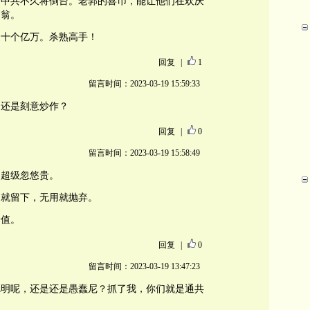
信中共不久将倒台。老郭的喜币，能让他们在欢庆
富翁。
近十个亿万。杀熟高手！
回复
|
1
留言时间：2023-03-19 15:59:33
？还是刻意炒作？
回复
|
0
留言时间：2023-03-19 15:58:49
为超级忽悠贵。
用就留下，无用就抛弃。
价值。
回复
|
0
留言时间：2023-03-19 13:47:23
聪明呢，还是还是愚蠢尼？抓了我，你们就是通共