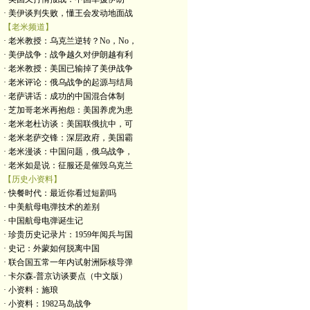
· 美伊谈判失败，懂王会发动地面战
【老米频道】
· 老米教授：乌克兰逆转？No，No，
· 美伊战争：战争越久对伊朗越有利
· 老米教授：美国已输掉了美伊战争
· 老米评论：俄乌战争的起源与结局
· 老萨讲话：成功的中国混合体制
· 芝加哥老米再抱怨：美国养虎为患
· 老米老杜访谈：美国联俄抗中，可
· 老米老萨交锋：深层政府，美国霸
· 老米漫谈：中国问题，俄乌战争，
· 老米如是说：征服还是催毁乌克兰
【历史小资料】
· 快餐时代：最近你看过短剧吗
· 中美航母电弹技术的差别
· 中国航母电弹诞生记
· 珍贵历史记录片：1959年阅兵与国
· 史记：外蒙如何脱离中国
· 联合国五常一年内试射洲际核导弹
· 卡尔森-普京访谈要点（中文版）
· 小资料：施琅
· 小资料：1982马岛战争