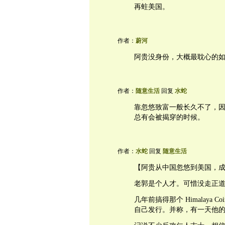
再蛀美国。
作者：
蔚河
阿贵没身份，大概最耽心的如
作者：
随意生活
回复
水蛇
靠忽悠致富一般长久不了，
总有会被揭穿的时候。
作者：
水蛇
回复
随意生活
【阿贵从中国忽悠到美国，
老郭是个人才。可惜没走正
几年前搞得那个 Himalay
自己发行。并称，有一天他