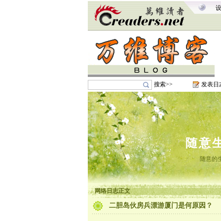
搜索>>
发表日
随意
随意的
网络日志正文
二胆岛伙房兵漂游厦门是何原因？