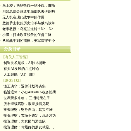
· 马上校：两场热战一场冷战，谁输
· 川普总统会派遣地面部队去伊朗吗
· 无人机在现代战争中的作用
· 敖德萨主权的历史沿革与俄乌战争
· 老米教授：乌克兰逆转？No，No，
· 小泽：打通欧亚战争的任督二脉
· 从韩战学到的戒律，美军遵守至今
分类目录
【有关人工智能】
· 制造技术是根，AI技术是叶
· 有关AI发展的几点讨论
· 人工智能（AI）四问
【退休计划】
· 懂王访华：退休计划再夯实
· 临近退休：小心401k/IRA税务陷阱
· 世界萧条来临， 三招对策在手
· 股市继续高涨，股票接着兑现
· 投资理财：财务自由，其实不难
· 投资理财：市场不确定，现金才为
· 投资理财：大兵团与游击队
· 投资理财：你最好的朋友就是。。