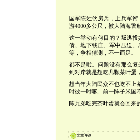
国军陈姓伙房兵，上兵军衔
游4000多公尺，被大陆海
这一举动有何目的？叛逃投
债、地下钱庄、军中压迫、
等，争相猜测，不一而足。
都不是啦。
问题没有那么复
到对岸就是想吃几颗茶叶蛋
想当年大陆民众不也吃不上
时彼一时嘛。前一阵子米国
陈兄弟吃完茶叶蛋就会回来
文章评论