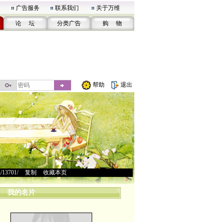
广告服务
联系我们
关于万维
论 坛
分类广告
购 物
帮助
退出
u/13701/
>
复制
>
收藏本页
我的名片