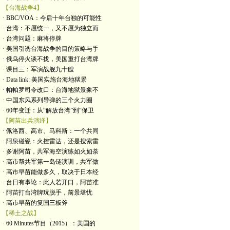
【台海战争4】
· BBC/VOA：今后十年台独的可能性
· 台湾：不愿统一，又不愿为独立而
· 台湾问题：麻将停牌
· 美国引诱台海战争的目的策略与手
· 俄乌停火谈不拢，美国重打台湾牌
· 课目三：军演战舰九十艘
· Data link: 美国实施台海地狱景
· 帕帕罗司令改口：台海地狱景象不
· 中国东风系列导弹的三个火力圈
· 60年变迁：从“解放台湾”到“保卫
【阿苗出兵演绎】
· 佩洛西、高市、马科斯：一个共同
· 阿泉碰瓷：火控雷达，还是搜索雷
· 多谢阿苗，共军海空演练如火如荼
· 高市帮共军第一岛链演训，共军做
· 高市早苗能做多久，取决于日本经
· 台日有事论：此人若开口，阿苗准
· 阿苗打台湾牌玩脱手，前景堪忧
· 高市早苗的复国三板斧
【稀土之战】
· 60 Minutes节目（2015）：美国的