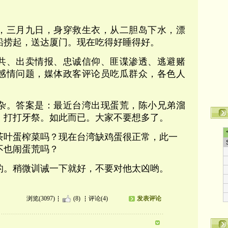
，三月九日，身穿救生衣，从二胆岛下水，漂
警船捞起，送达厦门。现在吃得好睡得好。
共、出卖情报、忠诚信仰、匪谍渗透、逃避赌
感情问题，媒体政客评论员吃瓜群众，各色人
杂。答案是：最近台湾出现蛋荒，陈小兄弟溜
，打打牙祭。如此而已。大家不要想多了。
茶叶蛋榨菜吗？现在台湾缺鸡蛋很正常，此一
不也闹蛋荒吗？
的。稍微训诫一下就好，不要对他太凶哟。
浏览(3097)
(8)
评论(4)
发表评论