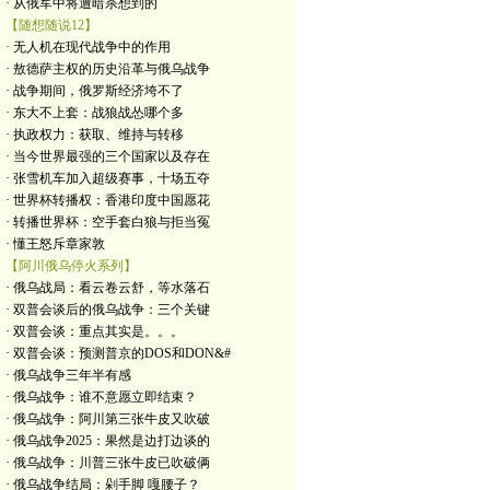
· 从俄军中将遭暗杀想到的
【随想随说12】
· 无人机在现代战争中的作用
· 敖德萨主权的历史沿革与俄乌战争
· 战争期间，俄罗斯经济垮不了
· 东大不上套：战狼战怂哪个多
· 执政权力：获取、维持与转移
· 当今世界最强的三个国家以及存在
· 张雪机车加入超级赛事，十场五夺
· 世界杯转播权：香港印度中国愿花
· 转播世界杯：空手套白狼与拒当冤
· 懂王怒斥章家敦
【阿川俄乌停火系列】
· 俄乌战局：看云卷云舒，等水落石
· 双普会谈后的俄乌战争：三个关键
· 双普会谈：重点其实是。。。
· 双普会谈：预测普京的DOS和DON&#
· 俄乌战争三年半有感
· 俄乌战争：谁不意愿立即结束？
· 俄乌战争：阿川第三张牛皮又吹破
· 俄乌战争2025：果然是边打边谈的
· 俄乌战争：川普三张牛皮已吹破俩
· 俄乌战争结局：剁手脚 嘎腰子？