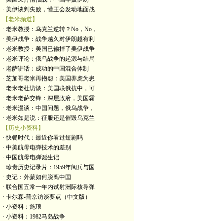
· 美伊谈判失败，懂王会发动地面战
【老米频道】
· 老米教授：乌克兰逆转？No，No，
· 美伊战争：战争越久对伊朗越有利
· 老米教授：美国已输掉了美伊战争
· 老米评论：俄乌战争的起源与结局
· 老萨讲话：成功的中国混合体制
· 芝加哥老米再抱怨：美国养虎为患
· 老米老杜访谈：美国联俄抗中，可
· 老米老萨交锋：深层政府，美国霸
· 老米漫谈：中国问题，俄乌战争，
· 老米如是说：征服还是催毁乌克兰
【历史小资料】
· 快餐时代：最近你看过短剧吗
· 中美航母电弹技术的差别
· 中国航母电弹诞生记
· 珍贵历史记录片：1959年阅兵与国
· 史记：外蒙如何脱离中国
· 联合国五常一年内试射洲际核导弹
· 卡尔森-普京访谈要点（中文版）
· 小资料：施琅
· 小资料：1982马岛战争