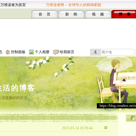
设万维读者为首页
万维读者网 -- 全球华人的精神家园
首 页
新 闻
视 频
博 客
志
控制面板
个人相册
给我留言
生活的博客
生活是最好的生活
https://blog.creaders.net/
2023-03-14 18:39:44