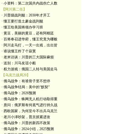
· 小资料：第二次国共内战伤亡人数
【阿川第二任】
· 川普级战列舰：2030年才开工
· 懂王要打造土豪金战列舰
· 懂王给美国将领办学习班
· 黄豆，美丽的黄豆，还有阿根廷
· 百将奉召进华府，懂王究竟为哪般
· 阿川走马灯，一天一出戏，出出皆
· 谁说懂王炸了个寂寞
· 老米访谈：川普的三大国际麻烦
· 送别：川马友谊小船
· 权力游戏：俄国二人转与美国走马
【乌克兰战局20】
· 俄乌战争：有谁骨子里不想停
· 俄乌战争结局：美中的“默契”
· 俄乌战争：2026预测
· 俄乌战争：蛛网无人机行动取得重
· 质问：俄罗斯有何底气进行持久战
· 西欧国家，为何至今不出兵乌克兰
· 老川小泽吵架，普京抓紧进攻
· 俄乌战争：川普的新四不政策
· 俄乌战争：2024小结，2025预测