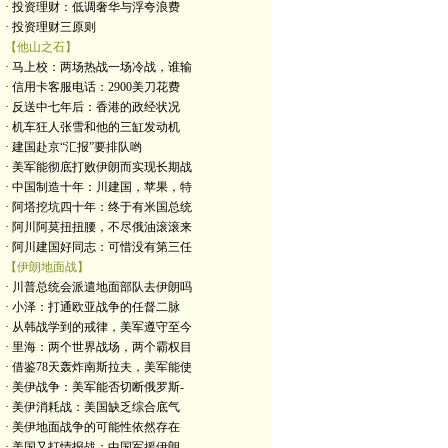
· 投资理财：低调奢华与浮夸浪费
· 投资理财三原则
【他山之石】
· 马上校：两场热战一场冷战，谁输
· 信用卡客服电话：2900美刀花费
· 反送中七年后：香港的政经状况
· 机车狂人张雪和他的三缸发动机
· 建国赴京“汇报”要排队哟
· 美军能彻底打败伊朗而实现长期战
· 中国制造十年：川建国，苹果，特
· 阿塔挖坑四十年：终于有米国总统
· 阿川阿莫扭扭腰，不尽俄油滚滚来
· 阿川建国好同志：可惜没有第三任
【伊朗地面战】
· 川普总统会派遣地面部队去伊朗吗
· 小泽：打通欧亚战争的任督二脉
· 从韩战学到的戒律，美军遵守至今
· 里海：两个世界战场，两个霸权目
· 借鉴78天轰炸南斯拉夫，美军能使
· 美伊战争：美军能否切断俄罗斯-
· 美伊消耗战：美国缺乏综合底气
· 美伊地面战争的可能性依然存在
· 美国又打情报战：中国军援伊朗