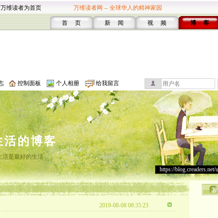
设万维读者为首页
万维读者网 -- 全球华人的精神家园
首 页
新 闻
视 频
博 客
志
控制面板
个人相册
给我留言
生活的博客
生活是最好的生活
https://blog.creaders.net/
2019-08-08 08:35:23