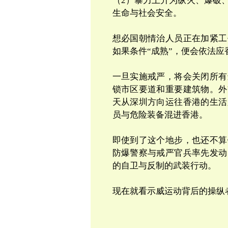
（
2
）暴力上升为纵火、爆破
生命与社会安全。
想必国朝情治人员正在加紧工
如果条件
“
成熟
”
，便会依法应
一旦实施戒严，将会关闭所有
锁市区要道和重要建筑物。外
天从深圳方向运往香港的生活
员与危险装备混进香港。
即使到了这个地步，也还不算
防爆警察与戒严官兵率先发动
的自卫与反制的武装行动。
现在就看示威运动背后的操纵