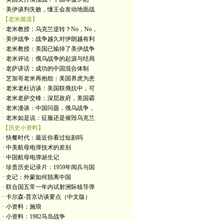
· 美伊谈判失败，懂王会发动地面战
【老米频道】
· 老米教授：乌克兰逆转？No，No，
· 美伊战争：战争越久对伊朗越有利
· 老米教授：美国已输掉了美伊战争
· 老米评论：俄乌战争的起源与结局
· 老萨讲话：成功的中国混合体制
· 芝加哥老米再抱怨：美国养虎为患
· 老米老杜访谈：美国联俄抗中，可
· 老米老萨交锋：深层政府，美国霸
· 老米漫谈：中国问题，俄乌战争，
· 老米如是说：征服还是催毁乌克兰
【历史小资料】
· 快餐时代：最近你看过短剧吗
· 中美航母电弹技术的差别
· 中国航母电弹诞生记
· 珍贵历史记录片：1959年阅兵与国
· 史记：外蒙如何脱离中国
· 联合国五常一年内试射洲际核导弹
· 卡尔森-普京访谈要点（中文版）
· 小资料：施琅
· 小资料：1982马岛战争