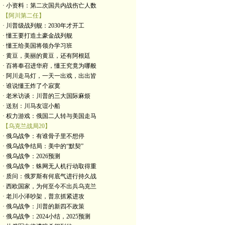
· 小资料：第二次国共内战伤亡人数
【阿川第二任】
· 川普级战列舰：2030年才开工
· 懂王要打造土豪金战列舰
· 懂王给美国将领办学习班
· 黄豆，美丽的黄豆，还有阿根廷
· 百将奉召进华府，懂王究竟为哪般
· 阿川走马灯，一天一出戏，出出皆
· 谁说懂王炸了个寂寞
· 老米访谈：川普的三大国际麻烦
· 送别：川马友谊小船
· 权力游戏：俄国二人转与美国走马
【乌克兰战局20】
· 俄乌战争：有谁骨子里不想停
· 俄乌战争结局：美中的“默契”
· 俄乌战争：2026预测
· 俄乌战争：蛛网无人机行动取得重
· 质问：俄罗斯有何底气进行持久战
· 西欧国家，为何至今不出兵乌克兰
· 老川小泽吵架，普京抓紧进攻
· 俄乌战争：川普的新四不政策
· 俄乌战争：2024小结，2025预测