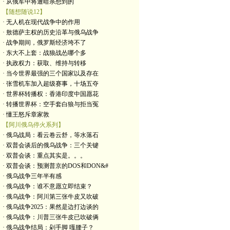
· 从俄军中将遭暗杀想到的
【随想随说12】
· 无人机在现代战争中的作用
· 敖德萨主权的历史沿革与俄乌战争
· 战争期间，俄罗斯经济垮不了
· 东大不上套：战狼战怂哪个多
· 执政权力：获取、维持与转移
· 当今世界最强的三个国家以及存在
· 张雪机车加入超级赛事，十场五夺
· 世界杯转播权：香港印度中国愿花
· 转播世界杯：空手套白狼与拒当冤
· 懂王怒斥章家敦
【阿川俄乌停火系列】
· 俄乌战局：看云卷云舒，等水落石
· 双普会谈后的俄乌战争：三个关键
· 双普会谈：重点其实是。。。
· 双普会谈：预测普京的DOS和DON&#
· 俄乌战争三年半有感
· 俄乌战争：谁不意愿立即结束？
· 俄乌战争：阿川第三张牛皮又吹破
· 俄乌战争2025：果然是边打边谈的
· 俄乌战争：川普三张牛皮已吹破俩
· 俄乌战争结局：剁手脚 嘎腰子？