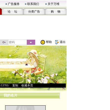
广告服务
联系我们
关于万维
论 坛
分类广告
购 物
帮助
退出
u/13701/
>
复制
>
收藏本页
我的名片