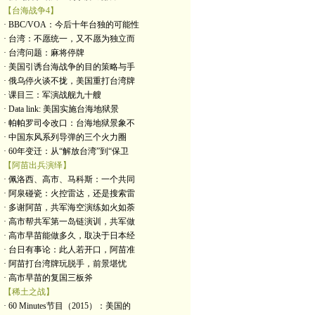
【台海战争4】
· BBC/VOA：今后十年台独的可能性
· 台湾：不愿统一，又不愿为独立而
· 台湾问题：麻将停牌
· 美国引诱台海战争的目的策略与手
· 俄乌停火谈不拢，美国重打台湾牌
· 课目三：军演战舰九十艘
· Data link: 美国实施台海地狱景
· 帕帕罗司令改口：台海地狱景象不
· 中国东风系列导弹的三个火力圈
· 60年变迁：从“解放台湾”到“保卫
【阿苗出兵演绎】
· 佩洛西、高市、马科斯：一个共同
· 阿泉碰瓷：火控雷达，还是搜索雷
· 多谢阿苗，共军海空演练如火如荼
· 高市帮共军第一岛链演训，共军做
· 高市早苗能做多久，取决于日本经
· 台日有事论：此人若开口，阿苗准
· 阿苗打台湾牌玩脱手，前景堪忧
· 高市早苗的复国三板斧
【稀土之战】
· 60 Minutes节目（2015）：美国的