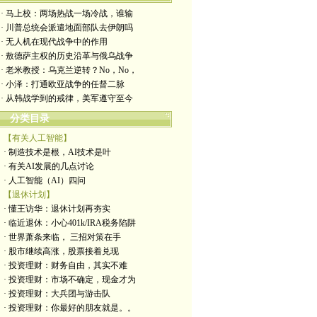
· 马上校：两场热战一场冷战，谁输
· 川普总统会派遣地面部队去伊朗吗
· 无人机在现代战争中的作用
· 敖德萨主权的历史沿革与俄乌战争
· 老米教授：乌克兰逆转？No，No，
· 小泽：打通欧亚战争的任督二脉
· 从韩战学到的戒律，美军遵守至今
分类目录
【有关人工智能】
· 制造技术是根，AI技术是叶
· 有关AI发展的几点讨论
· 人工智能（AI）四问
【退休计划】
· 懂王访华：退休计划再夯实
· 临近退休：小心401k/IRA税务陷阱
· 世界萧条来临， 三招对策在手
· 股市继续高涨，股票接着兑现
· 投资理财：财务自由，其实不难
· 投资理财：市场不确定，现金才为
· 投资理财：大兵团与游击队
· 投资理财：你最好的朋友就是。。