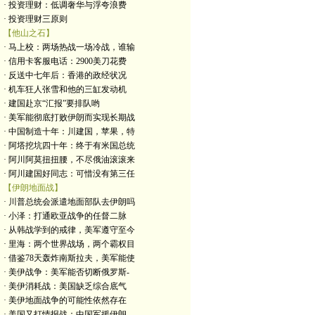
· 投资理财：低调奢华与浮夸浪费
· 投资理财三原则
【他山之石】
· 马上校：两场热战一场冷战，谁输
· 信用卡客服电话：2900美刀花费
· 反送中七年后：香港的政经状况
· 机车狂人张雪和他的三缸发动机
· 建国赴京“汇报”要排队哟
· 美军能彻底打败伊朗而实现长期战
· 中国制造十年：川建国，苹果，特
· 阿塔挖坑四十年：终于有米国总统
· 阿川阿莫扭扭腰，不尽俄油滚滚来
· 阿川建国好同志：可惜没有第三任
【伊朗地面战】
· 川普总统会派遣地面部队去伊朗吗
· 小泽：打通欧亚战争的任督二脉
· 从韩战学到的戒律，美军遵守至今
· 里海：两个世界战场，两个霸权目
· 借鉴78天轰炸南斯拉夫，美军能使
· 美伊战争：美军能否切断俄罗斯-
· 美伊消耗战：美国缺乏综合底气
· 美伊地面战争的可能性依然存在
· 美国又打情报战：中国军援伊朗