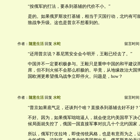
“按俄军的打法，要杀到基辅的代价不小。”
是的。如果俄罗斯攻打基辅，相当于灭国行动，北约有可
致战争升级。这也是普京不想看到的。
作者：
随意生活
回复
水蛇
留言时间：20
“还用普京说？慕尼黑安全会今明开，王毅已经去了。”
中国并不一定要积极参与。王毅只是重申中国的和平建议
席，但不到火候不会那么积极的。毕竟，从地缘政治大国
国欧洲更希望俄乌战争立即停火。问题是，how？
作者：
随意生活
回复
水蛇
留言时间：20
“普京如果底气足，还谈判个啥？直接杀到基辅去好不好？
不好。因为，如果俄军咄咄逼人，就会使北约美国早下决
候局面就失控了，俄国一国直接军事对抗几十个北约国家
所以，俄军打仗拉垮，即使传统风格，也是有意而为之，