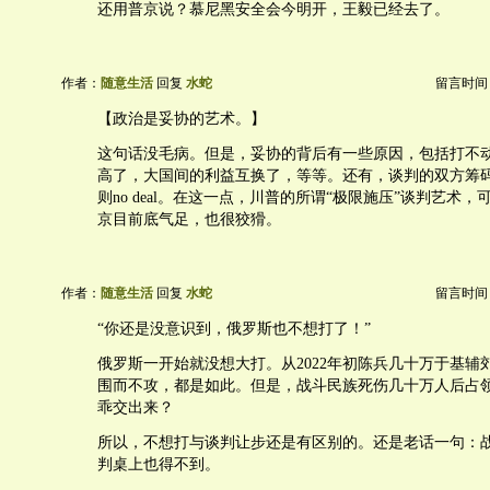
还用普京说？慕尼黑安全会今明开，王毅已经去了。
作者：
随意生活
回复
水蛇
留言时间：20
【政治是妥协的艺术。】
这句话没毛病。但是，妥协的背后有一些原因，包括打不
高了，大国间的利益互换了，等等。还有，谈判的双方筹
则no deal。在这一点，川普的所谓“极限施压”谈判艺术
京目前底气足，也很狡猾。
作者：
随意生活
回复
水蛇
留言时间：20
“你还是没意识到，俄罗斯也不想打了！”
俄罗斯一开始就没想大打。从2022年初陈兵几十万于基辅
围而不攻，都是如此。但是，战斗民族死伤几十万人后占
乖交出来？
所以，不想打与谈判让步还是有区别的。还是老话一句：
判桌上也得不到。