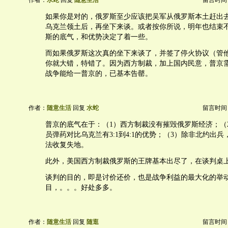
作者：
水蛇
回复
随意生活
留言时间：20
如果你是对的，俄罗斯至少应该把吴军从俄罗斯本土赶出
乌克兰领土后，再坐下来谈。或者按你所说，明年也结束
斯的底气，和优势决定了着一些。
而如果俄罗斯这次真的坐下来谈了，并签了停火协议（管
你就大错，特错了。因为西方制裁，加上国内民意，普京
战争能给一普京的，已基本告罄。
作者：
随意生活
回复
水蛇
留言时间：20
普京的底气在于：（1）西方制裁没有摧毁俄罗斯经济；（
员弹药对比乌克兰有3:1到4:1的优势；（3）除非北约出
法收复失地。
此外，美国西方制裁俄罗斯的王牌基本出尽了，在谈判桌
谈判的目的，即是讨价还价，也是战争利益的最大化的举
目，。。。好处多多。
作者：
随意生活
回复
随逛
留言时间：20