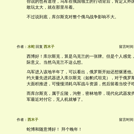
你说的也有道理，乌军在俄国领土的行动背后，肯定又外
敢玩太大，就在那里吊着。
不过说到底，库尔斯克对整个俄乌战争影响不大。
作者：
水蛇
回复
西木子
留言时间：20
西博好！库尔斯克，算是乌克兰的一张牌。但是个人感觉
际意义。当然乌克兰不这么想。
乌军进入该地半年了，可以看出，俄罗斯开始还想驱逐他
约大量先进武器进入库尔斯克（如豹式坦克），对于俄罗
大面积推进，可慢慢消耗乌军战斗资源，然后留着当饺子
而库尔斯克，属于丘陵，沟壑，密林地带，现代化武器发
军最近对付它，无人机就够了。
作者：
西木子
留言时间：20
蛇博和随意博好！ 拜个晚年！