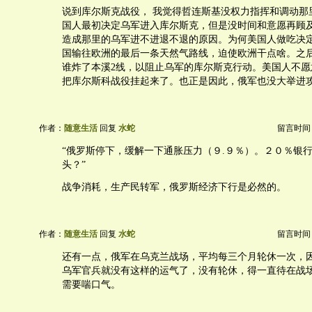
说到库尔斯克战役， 我觉得哲连斯基没权力指挥和调动那
国人最初决定乌军进入库尔斯克，但是没时间和意愿再顾
造成那里的乌军进不进退不退的原因。为何美国人做吃决
国输往欧洲的最后一条天然气路线，迫使欧洲干点啥。之
谁炸了本溪2线，以阻止乌军的库尔斯克行动。美国人不愿
把库尔斯科战役挂起来了。也正是因此，俄军也没大举进
作者：
随意生活
回复
水蛇
留言时间：20
“俄罗斯停下，缓解一下通胀压力（９.９％）。２０％银
头？”
战争消耗，生产民转军，俄罗斯经济下行是必然的。
作者：
随意生活
回复
水蛇
留言时间：20
还有一点，俄军在乌克兰战场，平均每三个月轮休一次，
乌军官兵就没有这样的运气了，没有轮休，得一直待在战
需要喘口气。