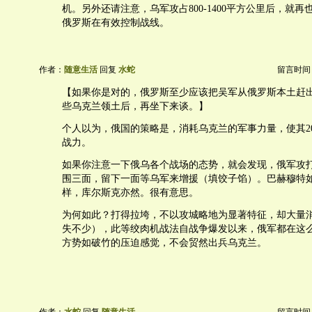
机。另外还请注意，乌军攻占800-1400平方公里后，就
俄罗斯在有效控制战线。
作者：
随意生活
回复
水蛇
留言时间：20
【如果你是对的，俄罗斯至少应该把吴军从俄罗斯本土赶
些乌克兰领土后，再坐下来谈。】
个人以为，俄国的策略是，消耗乌克兰的军事力量，使其2
战力。
如果你注意一下俄乌各个战场的态势，就会发现，俄军攻
围三面，留下一面等乌军来增援（填饺子馅）。巴赫穆特
样，库尔斯克亦然。很有意思。
为何如此？打得拉垮，不以攻城略地为显著特征，却大量
失不少），此等绞肉机战法自战争爆发以来，俄军都在这
方势如破竹的压迫感觉，不会贸然出兵乌克兰。