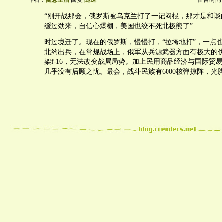
作者：
随意生活
回复
随逛
留言时间：20
“刚开战那会，俄罗斯被乌克兰打了一记闷棍，那才是和谈
缓过劲来，自信心爆棚，美国也绞不死北极熊了”
时过境迁了。现在的俄罗斯，慢慢打，“拉垮地打”，一点
北约出兵，在常规战场上，俄军从兵源武器方面有极大的
架f-16，无法改变战局局势。加上民用商品经济与国际贸
几乎没有后顾之忧。最会，战斗民族有6000核弹掠阵，光