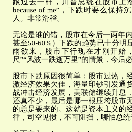
跟过去一样，川普总统在股市上涨
because of me”
，下跌时要么保持沉
人。非常滑稽。
无论是谁的错，股市在今后一两年内大
甚至50-60%）下跌的趋势已十分
雨欲来，股市下行
现在
才刚开始
尺”“风波一跌逝万里”的情景，今后
股市下跌原因很简单：股市过热，
激经济效果欠佳，海量印钞引发通
战冲击经济发展，美联储继续升息
还真不少，
最后是
哪一根压垮
股市
的总是要来的。
这就是资本主义的
律，司空见惯，不可阻挡，哪怕总统