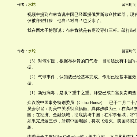
作者：
水蛇
留言时间：20
视频中提到布林肯说中国已经军援俄罗斯致命性武器，现
仅被拜登打脸，他自己对自己也反水了。
我在西木子博那说：布林肯就是有枣没枣打三杆。敲打敲
作者：
水蛇
留言时间：20
（3）对俄军援，根据布林肯的口气看，目前还没有中国军
据。
（2）气球事件，认知战已经基本完成。作用已经基本显效
据。
（1）新冠病毒，是眼下重中之重。拜登已成白宫负责调查
众议院中国事务特别委员（China House），已于二月二
员会宗旨：将美中关系彻底搞砸。具体步骤为三：在高科
国；在经济、金融领域，彻底搞垮中国；在军事领域，将
如果完成这三步，所谓中国崛起，将灰飞烟灭。美国将彻
题。
该委员会主席Mike Gallagher称：美中之间，不是彬彬