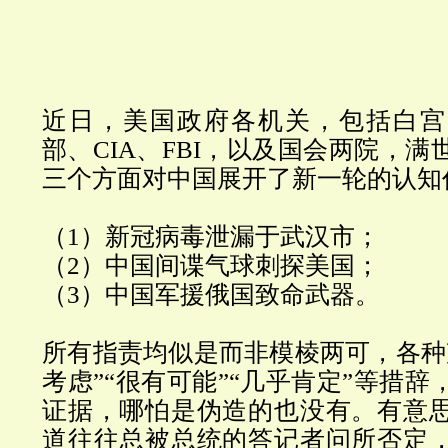
近日，美国政府各机关，包括白宫
部、
CIA
、
FBI
，以及国会两院，满
三个方面对中国展开了新一轮的认知
（1）新冠病毒泄漏于武汉市；
（
2）
中国间谍气球刺探美国；
（
3
）中国军援俄国致命武器。
所有指责均似是而非模棱两可，各种
考虑
”“
很有可能
”“几乎肯定”
等措辞
证据，哪怕是伪造的也没有。有意
道往往总被总统的答记者问所否定