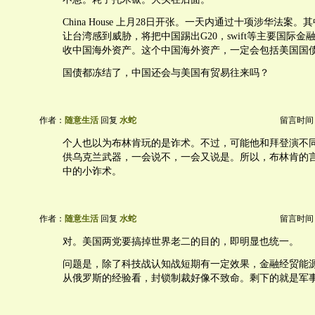
China House 上月28日开张。一天内通过十项涉华法案
让台湾感到威胁，将把中国踢出G20，swift等主要国际
收中国海外资产。这个中国海外资产，一定会包括美国国
国债都冻结了，中国还会与美国有贸易往来吗？
作者：
随意生活
回复
水蛇
留言时间：20
个人也以为布林肯玩的是诈术。不过，可能他和拜登演不
供乌克兰武器，一会说不，一会又说是。所以，布林肯的
中的小诈术。
作者：
随意生活
回复
水蛇
留言时间：20
对。美国两党要搞掉世界老二的目的，即明显也统一。
问题是，除了科技战认知战短期有一定效果，金融经贸能
从俄罗斯的经验看，封锁制裁好像不致命。剩下的就是军