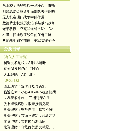
· 马上校：两场热战一场冷战，谁输
· 川普总统会派遣地面部队去伊朗吗
· 无人机在现代战争中的作用
· 敖德萨主权的历史沿革与俄乌战争
· 老米教授：乌克兰逆转？No，No，
· 小泽：打通欧亚战争的任督二脉
· 从韩战学到的戒律，美军遵守至今
分类目录
【有关人工智能】
· 制造技术是根，AI技术是叶
· 有关AI发展的几点讨论
· 人工智能（AI）四问
【退休计划】
· 懂王访华：退休计划再夯实
· 临近退休：小心401k/IRA税务陷阱
· 世界萧条来临， 三招对策在手
· 股市继续高涨，股票接着兑现
· 投资理财：财务自由，其实不难
· 投资理财：市场不确定，现金才为
· 投资理财：大兵团与游击队
· 投资理财：你最好的朋友就是。。