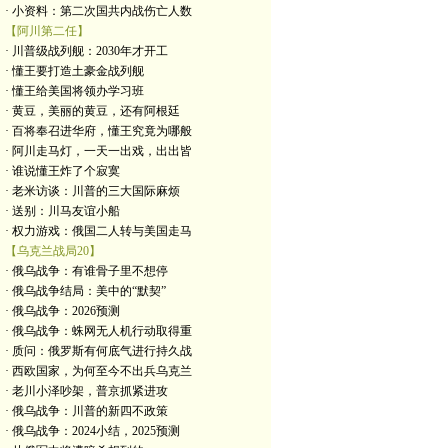
· 小资料：第二次国共内战伤亡人数
【阿川第二任】
· 川普级战列舰：2030年才开工
· 懂王要打造土豪金战列舰
· 懂王给美国将领办学习班
· 黄豆，美丽的黄豆，还有阿根廷
· 百将奉召进华府，懂王究竟为哪般
· 阿川走马灯，一天一出戏，出出皆
· 谁说懂王炸了个寂寞
· 老米访谈：川普的三大国际麻烦
· 送别：川马友谊小船
· 权力游戏：俄国二人转与美国走马
【乌克兰战局20】
· 俄乌战争：有谁骨子里不想停
· 俄乌战争结局：美中的“默契”
· 俄乌战争：2026预测
· 俄乌战争：蛛网无人机行动取得重
· 质问：俄罗斯有何底气进行持久战
· 西欧国家，为何至今不出兵乌克兰
· 老川小泽吵架，普京抓紧进攻
· 俄乌战争：川普的新四不政策
· 俄乌战争：2024小结，2025预测