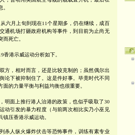
息。
从六月上旬到现在11
个星期多，仍在继续，成百
交通机场打砸政府机构等事件，到目前为止尚无
突而死亡。
19
香港示威运动分析如下。
双方，相对而言，还是比较克制的；虽然偶尔出
舆论下被抑制住了。这是件好事。毕竟时代不同
方面的力量平衡与利益均衡也很重要。
，明面上推行
港人治港的政策，也似乎吸取了
30
运动引发的暴力程度（与前两次相比实乃小巫见
兵镇压香港示威运动。
列杀人纵火爆炸伏击等恐怖事件，训练有素专业