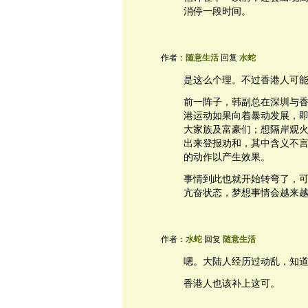
消停一段时间。
作者：
随意生活
回复
水蛇
是这么个理。不过香港人可
前一阵子，韩副总在深圳与香
港运动如果向着暴动发展，即
大家族及富豪们；想隔岸观
出来登报劝和，其中含义不言
的动作以产生效果。
事情到此也就开始转弯了，
亢奋状态，梦想事情会越来越
作者：
水蛇
回复
随意生活
嗯。大陆人经历过动乱，知
香港人也该补上这可。