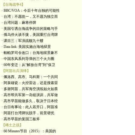
【台海战争4】
· BBC/VOA：今后十年台独的可能性
· 台湾：不愿统一，又不愿为独立而
· 台湾问题：麻将停牌
· 美国引诱台海战争的目的策略与手
· 俄乌停火谈不拢，美国重打台湾牌
· 课目三：军演战舰九十艘
· Data link: 美国实施台海地狱景
· 帕帕罗司令改口：台海地狱景象不
· 中国东风系列导弹的三个火力圈
· 60年变迁：从“解放台湾”到“保卫
【阿苗出兵演绎】
· 佩洛西、高市、马科斯：一个共同
· 阿泉碰瓷：火控雷达，还是搜索雷
· 多谢阿苗，共军海空演练如火如荼
· 高市帮共军第一岛链演训，共军做
· 高市早苗能做多久，取决于日本经
· 台日有事论：此人若开口，阿苗准
· 阿苗打台湾牌玩脱手，前景堪忧
· 高市早苗的复国三板斧
【稀土之战】
· 60 Minutes节目（2015）：美国的