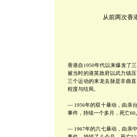
从前两次香
香港自
1950
年代以来爆发了三
被当时的港英政府以武力镇压
三个运动的来龙去脉是非曲直
程度与结局。
— 1956
年的双十暴动，由亲
事件，持续一个多月，死亡
60
— 1967
年的六七暴动，由亲
事件，持续了八
个月，死亡
52