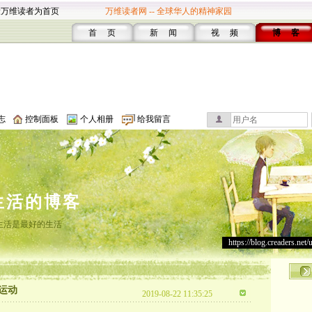
设万维读者为首页
万维读者网 -- 全球华人的精神家园
首 页
新 闻
视 频
博 客
志
控制面板
个人相册
给我留言
生活的博客
生活是最好的生活
https://blog.creaders.net/
运动
2019-08-22 11:35:25