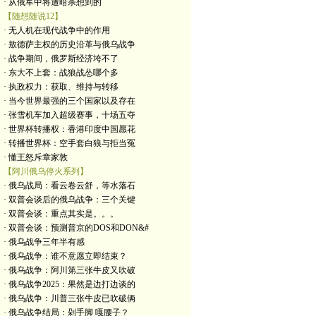
· 从俄军中将遭暗杀想到的
【随想随说12】
· 无人机在现代战争中的作用
· 敖德萨主权的历史沿革与俄乌战争
· 战争期间，俄罗斯经济垮不了
· 东大不上套：战狼战怂哪个多
· 执政权力：获取、维持与转移
· 当今世界最强的三个国家以及存在
· 张雪机车加入超级赛事，十场五夺
· 世界杯转播权：香港印度中国愿花
· 转播世界杯：空手套白狼与拒当冤
· 懂王怒斥章家敦
【阿川俄乌停火系列】
· 俄乌战局：看云卷云舒，等水落石
· 双普会谈后的俄乌战争：三个关键
· 双普会谈：重点其实是。。。
· 双普会谈：预测普京的DOS和DON&#
· 俄乌战争三年半有感
· 俄乌战争：谁不意愿立即结束？
· 俄乌战争：阿川第三张牛皮又吹破
· 俄乌战争2025：果然是边打边谈的
· 俄乌战争：川普三张牛皮已吹破俩
· 俄乌战争结局：剁手脚 嘎腰子？