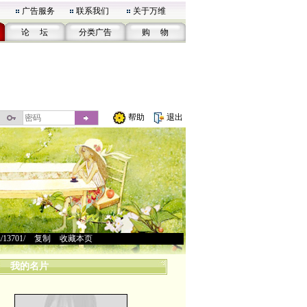
广告服务
联系我们
关于万维
论 坛
分类广告
购 物
帮助
退出
u/13701/
>
复制
>
收藏本页
我的名片