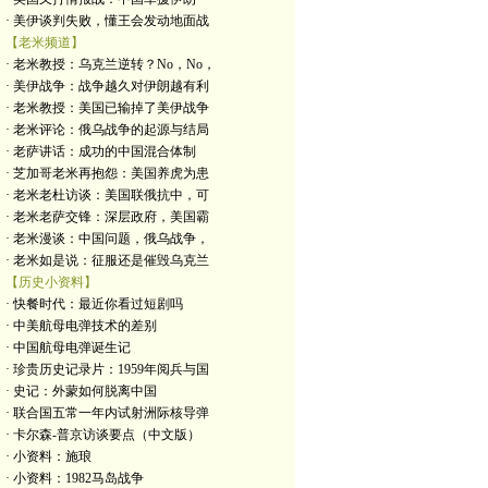
· 美伊谈判失败，懂王会发动地面战
【老米频道】
· 老米教授：乌克兰逆转？No，No，
· 美伊战争：战争越久对伊朗越有利
· 老米教授：美国已输掉了美伊战争
· 老米评论：俄乌战争的起源与结局
· 老萨讲话：成功的中国混合体制
· 芝加哥老米再抱怨：美国养虎为患
· 老米老杜访谈：美国联俄抗中，可
· 老米老萨交锋：深层政府，美国霸
· 老米漫谈：中国问题，俄乌战争，
· 老米如是说：征服还是催毁乌克兰
【历史小资料】
· 快餐时代：最近你看过短剧吗
· 中美航母电弹技术的差别
· 中国航母电弹诞生记
· 珍贵历史记录片：1959年阅兵与国
· 史记：外蒙如何脱离中国
· 联合国五常一年内试射洲际核导弹
· 卡尔森-普京访谈要点（中文版）
· 小资料：施琅
· 小资料：1982马岛战争