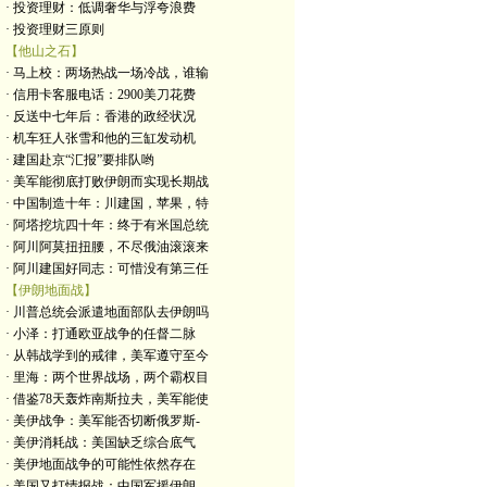
· 投资理财：低调奢华与浮夸浪费
· 投资理财三原则
【他山之石】
· 马上校：两场热战一场冷战，谁输
· 信用卡客服电话：2900美刀花费
· 反送中七年后：香港的政经状况
· 机车狂人张雪和他的三缸发动机
· 建国赴京“汇报”要排队哟
· 美军能彻底打败伊朗而实现长期战
· 中国制造十年：川建国，苹果，特
· 阿塔挖坑四十年：终于有米国总统
· 阿川阿莫扭扭腰，不尽俄油滚滚来
· 阿川建国好同志：可惜没有第三任
【伊朗地面战】
· 川普总统会派遣地面部队去伊朗吗
· 小泽：打通欧亚战争的任督二脉
· 从韩战学到的戒律，美军遵守至今
· 里海：两个世界战场，两个霸权目
· 借鉴78天轰炸南斯拉夫，美军能使
· 美伊战争：美军能否切断俄罗斯-
· 美伊消耗战：美国缺乏综合底气
· 美伊地面战争的可能性依然存在
· 美国又打情报战：中国军援伊朗