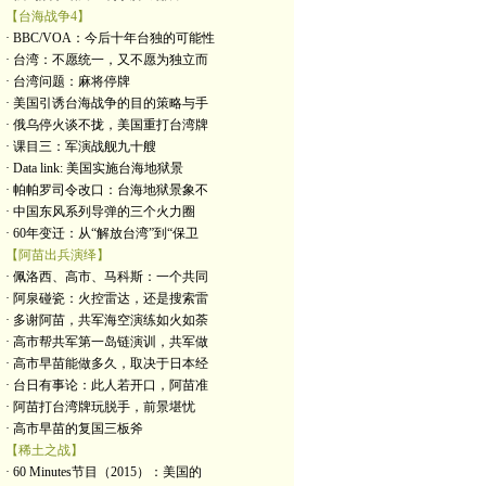
【台海战争4】
· BBC/VOA：今后十年台独的可能性
· 台湾：不愿统一，又不愿为独立而
· 台湾问题：麻将停牌
· 美国引诱台海战争的目的策略与手
· 俄乌停火谈不拢，美国重打台湾牌
· 课目三：军演战舰九十艘
· Data link: 美国实施台海地狱景
· 帕帕罗司令改口：台海地狱景象不
· 中国东风系列导弹的三个火力圈
· 60年变迁：从“解放台湾”到“保卫
【阿苗出兵演绎】
· 佩洛西、高市、马科斯：一个共同
· 阿泉碰瓷：火控雷达，还是搜索雷
· 多谢阿苗，共军海空演练如火如荼
· 高市帮共军第一岛链演训，共军做
· 高市早苗能做多久，取决于日本经
· 台日有事论：此人若开口，阿苗准
· 阿苗打台湾牌玩脱手，前景堪忧
· 高市早苗的复国三板斧
【稀土之战】
· 60 Minutes节目（2015）：美国的