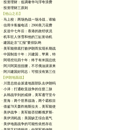
· 投资理财：低调奢华与浮夸浪费
· 投资理财三原则
【他山之石】
· 马上校：两场热战一场冷战，谁输
· 信用卡客服电话：2900美刀花费
· 反送中七年后：香港的政经状况
· 机车狂人张雪和他的三缸发动机
· 建国赴京“汇报”要排队哟
· 美军能彻底打败伊朗而实现长期战
· 中国制造十年：川建国，苹果，特
· 阿塔挖坑四十年：终于有米国总统
· 阿川阿莫扭扭腰，不尽俄油滚滚来
· 阿川建国好同志：可惜没有第三任
【伊朗地面战】
· 川普总统会派遣地面部队去伊朗吗
· 小泽：打通欧亚战争的任督二脉
· 从韩战学到的戒律，美军遵守至今
· 里海：两个世界战场，两个霸权目
· 借鉴78天轰炸南斯拉夫，美军能使
· 美伊战争：美军能否切断俄罗斯-
· 美伊消耗战：美国缺乏综合底气
· 美伊地面战争的可能性依然存在
· 美国又打情报战：中国军援伊朗