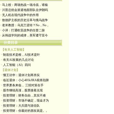
· 马上校：两场热战一场冷战，谁输
· 川普总统会派遣地面部队去伊朗吗
· 无人机在现代战争中的作用
· 敖德萨主权的历史沿革与俄乌战争
· 老米教授：乌克兰逆转？No，No，
· 小泽：打通欧亚战争的任督二脉
· 从韩战学到的戒律，美军遵守至今
分类目录
【有关人工智能】
· 制造技术是根，AI技术是叶
· 有关AI发展的几点讨论
· 人工智能（AI）四问
【退休计划】
· 懂王访华：退休计划再夯实
· 临近退休：小心401k/IRA税务陷阱
· 世界萧条来临， 三招对策在手
· 股市继续高涨，股票接着兑现
· 投资理财：财务自由，其实不难
· 投资理财：市场不确定，现金才为
· 投资理财：大兵团与游击队
· 投资理财：你最好的朋友就是。。