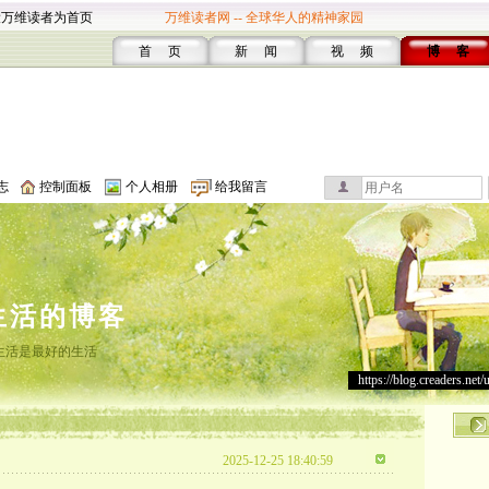
设万维读者为首页
万维读者网 -- 全球华人的精神家园
首 页
新 闻
视 频
博 客
志
控制面板
个人相册
给我留言
生活的博客
生活是最好的生活
https://blog.creaders.net/
2025-12-25 18:40:59