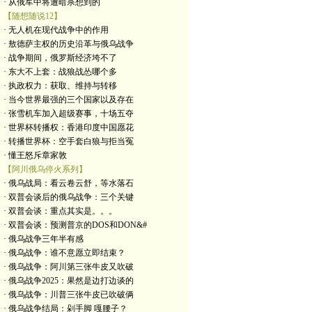
· 从俄军中将遭暗杀想到的
【随想随说12】
· 无人机在现代战争中的作用
· 敖德萨主权的历史沿革与俄乌战争
· 战争期间，俄罗斯经济垮不了
· 东大不上套：战狼战怂哪个多
· 执政权力：获取、维持与转移
· 当今世界最强的三个国家以及存在
· 张雪机车加入超级赛事，十场五夺
· 世界杯转播权：香港印度中国愿花
· 转播世界杯：空手套白狼与拒当冤
· 懂王怒斥章家敦
【阿川俄乌停火系列】
· 俄乌战局：看云卷云舒，等水落石
· 双普会谈后的俄乌战争：三个关键
· 双普会谈：重点其实是。。。
· 双普会谈：预测普京的DOS和DON&#
· 俄乌战争三年半有感
· 俄乌战争：谁不意愿立即结束？
· 俄乌战争：阿川第三张牛皮又吹破
· 俄乌战争2025：果然是边打边谈的
· 俄乌战争：川普三张牛皮已吹破俩
· 俄乌战争结局：剁手脚 嘎腰子？