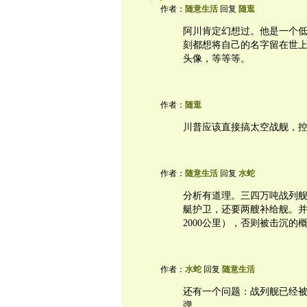
作者：
随意生活
回复
随逛
阿川肯定幻想过。他是一个低
刻都想将自己的名字留在世
头像，等等等。
作者：
随逛
川普应该直接搞太空战舰，
作者：
随意生活
回复
水蛇
分析有道理。三四万吨战列
艇护卫，还要两艘补给舰。
2000公里），否则被击沉的
作者：
水蛇
回复
随意生活
还有一个问题：战列舰已经
弹。