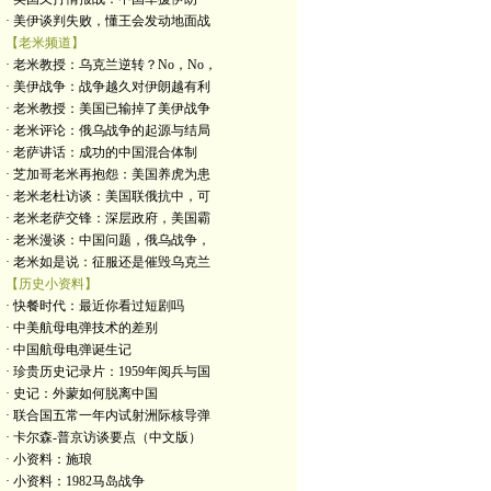
· 美伊谈判失败，懂王会发动地面战
【老米频道】
· 老米教授：乌克兰逆转？No，No，
· 美伊战争：战争越久对伊朗越有利
· 老米教授：美国已输掉了美伊战争
· 老米评论：俄乌战争的起源与结局
· 老萨讲话：成功的中国混合体制
· 芝加哥老米再抱怨：美国养虎为患
· 老米老杜访谈：美国联俄抗中，可
· 老米老萨交锋：深层政府，美国霸
· 老米漫谈：中国问题，俄乌战争，
· 老米如是说：征服还是催毁乌克兰
【历史小资料】
· 快餐时代：最近你看过短剧吗
· 中美航母电弹技术的差别
· 中国航母电弹诞生记
· 珍贵历史记录片：1959年阅兵与国
· 史记：外蒙如何脱离中国
· 联合国五常一年内试射洲际核导弹
· 卡尔森-普京访谈要点（中文版）
· 小资料：施琅
· 小资料：1982马岛战争