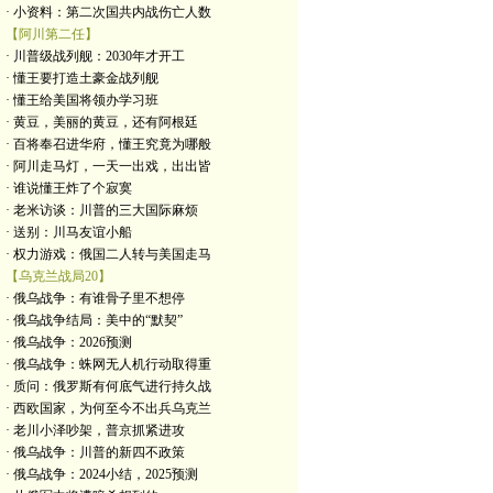
· 小资料：第二次国共内战伤亡人数
【阿川第二任】
· 川普级战列舰：2030年才开工
· 懂王要打造土豪金战列舰
· 懂王给美国将领办学习班
· 黄豆，美丽的黄豆，还有阿根廷
· 百将奉召进华府，懂王究竟为哪般
· 阿川走马灯，一天一出戏，出出皆
· 谁说懂王炸了个寂寞
· 老米访谈：川普的三大国际麻烦
· 送别：川马友谊小船
· 权力游戏：俄国二人转与美国走马
【乌克兰战局20】
· 俄乌战争：有谁骨子里不想停
· 俄乌战争结局：美中的“默契”
· 俄乌战争：2026预测
· 俄乌战争：蛛网无人机行动取得重
· 质问：俄罗斯有何底气进行持久战
· 西欧国家，为何至今不出兵乌克兰
· 老川小泽吵架，普京抓紧进攻
· 俄乌战争：川普的新四不政策
· 俄乌战争：2024小结，2025预测