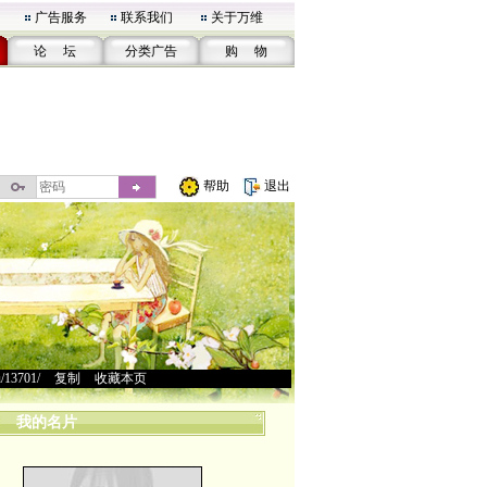
广告服务
联系我们
关于万维
论 坛
分类广告
购 物
帮助
退出
u/13701/
>
复制
>
收藏本页
我的名片