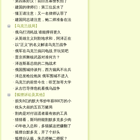
· 第四条好汉：前白宫幕僚长招了
· 建国的律师们：第三位反水了
· 懂王请注意：又一名律师认罪了
· 建国同志请注意，鲍二师准备在法
【乌克兰战局】
· 俄乌打消耗战 谁能撑得更久
· 从英雄主义到割地求和，阿泽正在
· 以“正义”的名义解读乌克兰战争
· 俄军在乌克兰搞闪电战 开玩笑吧
· 普京挥舞核武器对准何方？
· 泽连斯基总统的二拖战术
· 俄国围城待谈判，西方煽风不出兵
· 泽总发枪拉炮灰 俄军围城不进入
· 乌克兰的前世今生：听芝加哥大学
· 从古巴导弹危机看俄乌战争
【狐狸诉讼及其他】
· 损失8亿的默大爷炒年薪800万的小
· 枕头大叔的五百万赌局
· 割肉是对付说谎者最有效的工具
· 猜猜看，斯玛特能割默多克多少肉
· 45年收入总和，多猫腻这把赚翻了
· 狐狸台默多克，开了个好头
· 狐狸台认栽，朱总师鲍二师呢？