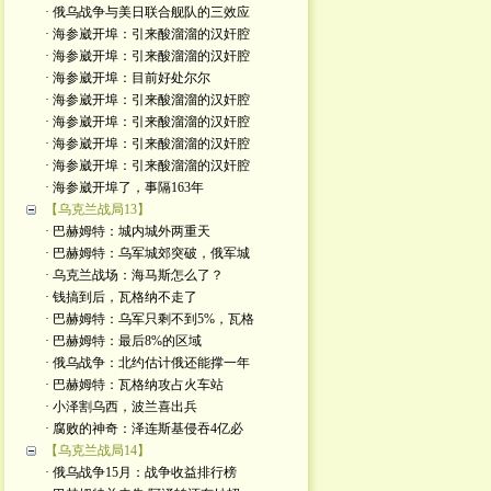
· 俄乌战争与美日联合舰队的三效应
· 海参崴开埠：引来酸溜溜的汉奸腔
· 海参崴开埠：引来酸溜溜的汉奸腔
· 海参崴开埠：目前好处尔尔
· 海参崴开埠：引来酸溜溜的汉奸腔
· 海参崴开埠：引来酸溜溜的汉奸腔
· 海参崴开埠：引来酸溜溜的汉奸腔
· 海参崴开埠：引来酸溜溜的汉奸腔
· 海参崴开埠了，事隔163年
【乌克兰战局13】
· 巴赫姆特：城内城外两重天
· 巴赫姆特：乌军城郊突破，俄军城
· 乌克兰战场：海马斯怎么了？
· 钱搞到后，瓦格纳不走了
· 巴赫姆特：乌军只剩不到5%，瓦格
· 巴赫姆特：最后8%的区域
· 俄乌战争：北约估计俄还能撑一年
· 巴赫姆特：瓦格纳攻占火车站
· 小泽割乌西，波兰喜出兵
· 腐败的神奇：泽连斯基侵吞4亿必
【乌克兰战局14】
· 俄乌战争15月：战争收益排行榜