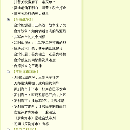
· 川普关税赢麻了，谁买单？
· 莫迪老仙不明白：川普关税专打金
· 懂王关税战的三大成果
【台海战争3】
· 台湾能源进口三条线，战争来了怎
· 台海战争：如何切断台湾的能源线
· 共军攻台的六个指标
· 2024军演A： 共军第二波打击的战
· 解决台湾问题：共军的四线建设
· 台湾问题：是先独立，还是先梧桐
· 台湾独立的四部曲及其难度
· 台湾独立之三定律
【罗刹海市现象】
· 刀郎18城巡演，三架马车狂奔
· 刀郎巡演爆棚，政府因势利导
· 罗刹海市未下市，好声音已不发声
· 罗刹海市：医药整顿已开始，文艺
· 罗刹海市：播放335亿，央视捧场
· 罗刹海市走向：让赖民主胡自由们
· 官媒评罗刹海市：一股清流
· 《罗刹海市》是社会洗涤剂
· 初闻《罗刹海市》有感
【乌克兰战局2】