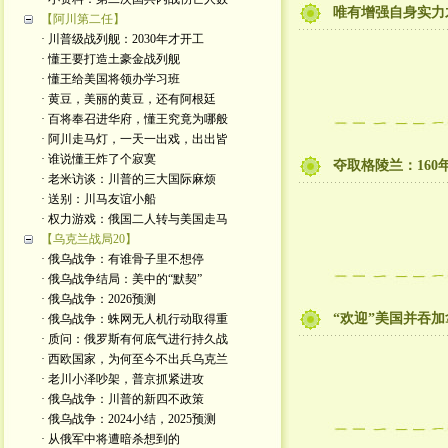
唯有增强自身实力
【阿川第二任】
· 川普级战列舰：2030年才开工
· 懂王要打造土豪金战列舰
· 懂王给美国将领办学习班
· 黄豆，美丽的黄豆，还有阿根廷
· 百将奉召进华府，懂王究竟为哪般
· 阿川走马灯，一天一出戏，出出皆
· 谁说懂王炸了个寂寞
夺取格陵兰：160
· 老米访谈：川普的三大国际麻烦
· 送别：川马友谊小船
· 权力游戏：俄国二人转与美国走马
【乌克兰战局20】
· 俄乌战争：有谁骨子里不想停
· 俄乌战争结局：美中的“默契”
· 俄乌战争：2026预测
“欢迎”美国并吞
· 俄乌战争：蛛网无人机行动取得重
· 质问：俄罗斯有何底气进行持久战
· 西欧国家，为何至今不出兵乌克兰
· 老川小泽吵架，普京抓紧进攻
· 俄乌战争：川普的新四不政策
· 俄乌战争：2024小结，2025预测
· 从俄军中将遭暗杀想到的