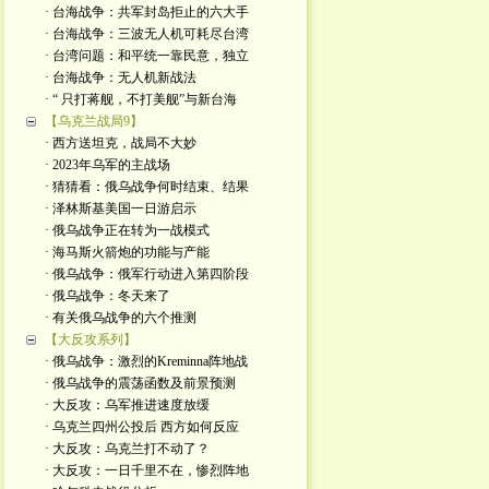
· 台海战争：共军封岛拒止的六大手
· 台海战争：三波无人机可耗尽台湾
· 台湾问题：和平统一靠民意，独立
· 台海战争：无人机新战法
· “ 只打蒋舰，不打美舰”与新台海
【乌克兰战局9】
· 西方送坦克，战局不大妙
· 2023年乌军的主战场
· 猜猜看：俄乌战争何时结束、结果
· 泽林斯基美国一日游启示
· 俄乌战争正在转为一战模式
· 海马斯火箭炮的功能与产能
· 俄乌战争：俄军行动进入第四阶段
· 俄乌战争：冬天来了
· 有关俄乌战争的六个推测
【大反攻系列】
· 俄乌战争：激烈的Kreminna阵地战
· 俄乌战争的震荡函数及前景预测
· 大反攻：乌军推进速度放缓
· 乌克兰四州公投后 西方如何反应
· 大反攻：乌克兰打不动了？
· 大反攻：一日千里不在，惨烈阵地