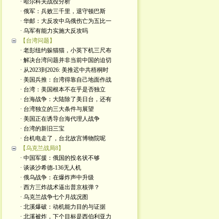
· 哈尔科夫战役分析
· 俄军：兵败三千里，退守顿巴斯
· 华邮：大反攻中乌俄伤亡为五比一
· 乌军有能力实施大反攻吗
【台湾问题】
· 老彭纽约躲猫猫，小英下机三尺布
· 解决台湾问题并非当前中国的迫切
· 从2023到2026: 美推迟中共梧桐时
· 美国兵推：台湾得靠自己地面作战
· 台湾：美国根本不在乎是否独立
· 台海战争：大陆除了美日台，还有
· 台湾独立的三大条件与展望
· 美国正在诱导台海代理人战争
· 台湾的新旧三宝
· 台机电走了，台北故宫博物院呢
【乌克兰战局8】
· 中国军援：俄国的投名状不够
· 谈谈沙希德-136无人机
· 俄乌战争：在爆炸声中升级
· 西方三炸战术逼出普京核弹？
· 乌克兰战争七个月战况图
· 北溪爆破：动机能力目的与证据
· 北溪被炸，下个目标是西伯利亚力