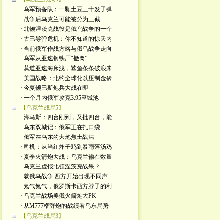
· 乌军预备队：一颗土豆三十发子弹
· 战争后乌克兰可能被分为三截
· 北顿涅茨克战役是俄乌战争的一个
· 古巴导弹危机：你不知道的惊天内
· 当前俄军作战方略与俄乌战争走向
· 乌军从亚速钢铁厂“撤离”
· 莫道亚速海床浅，鲨鱼条条破浪来
· 美国战略：北约全球化以压制金砖
· 今夏顿巴斯炮兵大战在即
· 一个月内俄军攻克3.95座城池
【乌克兰战局5】
· 海马斯：四台刚到，又批四台，能
· 乌东双城记：俄军正在扎口袋
· 俄军在乌东的大炮焦土战法
· 司机：从当红炸子鸡到暴雨落汤鸡
· 夏季火箭炮大战：乌克兰输在数量
· 乌克兰虚报北顿涅茨克战果？
· 就俄乌战争 西方开始出现不同声
· 氖气氪气，俄罗斯卡西方脖子的利
· 乌克兰战场美俄火箭炮大PK
· 从M777榴弹炮的战绩看乌东局势
【乌克兰战局3】