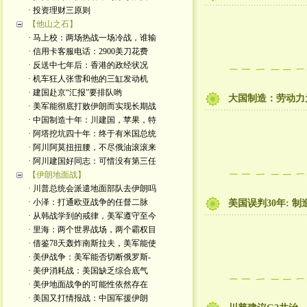
· 投资理财三原则
【他山之石】
· 马上校：两场热战一场冷战，谁输
· 信用卡客服电话：2900美刀花费
· 反送中七年后：香港的政经状况
· 机车狂人张雪和他的三缸发动机
· 建国赴京“汇报”要排队哟
大国制造：劳动力
· 美军能彻底打败伊朗而实现长期战
· 中国制造十年：川建国，苹果，特
· 阿塔挖坑四十年：终于有米国总统
· 阿川阿莫扭扭腰，不尽俄油滚滚来
· 阿川建国好同志：可惜没有第三任
【伊朗地面战】
· 川普总统会派遣地面部队去伊朗吗
· 小泽：打通欧亚战争的任督二脉
美国误判30年: 
· 从韩战学到的戒律，美军遵守至今
· 里海：两个世界战场，两个霸权目
· 借鉴78天轰炸南斯拉夫，美军能使
· 美伊战争：美军能否切断俄罗斯-
· 美伊消耗战：美国缺乏综合底气
· 美伊地面战争的可能性依然存在
· 美国又打情报战：中国军援伊朗