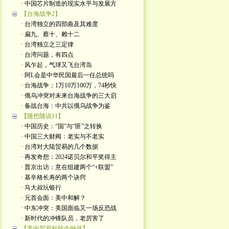
· 中国芯片制造的现实水平与发展方
【台海战争2】
· 台湾独立的四部曲及其难度
· 扁九、蔡十、赖十二
· 台湾独立之三定律
· 台湾问题，有四点
· 风乍起，气球又飞台湾岛
· 阿L会是中华民国最后一任总统吗
· 台海战争：1万10万100万，74秒快
· 俄乌冲突对未来台海战争的三大启
· 备战台海：中共以俄乌战争为鉴
【随想随说11】
· 中国历史：“国”与“匪”之转换
· 中国三大财阀：老实与不老实
· 台湾对大陆贸易的几个数据
· 再发奇想：2024诺贝尔和平奖得主
· 普京出访：意在组建两个“+联盟”
· 基辛格长寿的两个诀窍
· 马大叔玩银行
· 元首会面：美中和解？
· 中东冲突：美国面临又一场反恐战
· 新时代的冲锋队员，老厉害了
【美中贸易科技金融战】