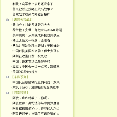
· 利曼：乌军半个多月还没拿下
· 普京欲以公投终止俄乌战争？
· 普京战术核武与拜登台独牌
【川普关税战1】
· 釜山会：川老爷盛赞习大大
· 荷兰抢了安世，却把宝马ASML带进
· 美中脱钩：从关税战科技战到供应
· 稀土之后又一张牌：金刚石
· 从晶片管制到稀土管制：美国好老
· 中国对抗美国四张牌：稀土大豆东
· 阿川征收港口费：祝九歌
· 中国：原来市场也是好筹码
· 豆豆：中国会一点一点买，跟懂王
· 美国2025秋收起义
【东风系列】
· 中国反台独区域拒止的利器：东风
· 东风-31AG：因泄密而改版的故事
【阿贵频道】
· 阿贵，班农特赦了，你呢？
· 阿贵宣称：美司法部与中共深度合
· 阿贵被捕前谈SVB，得罪的人浮出
· 阿贵进局子：诈骗了不该诈骗的人