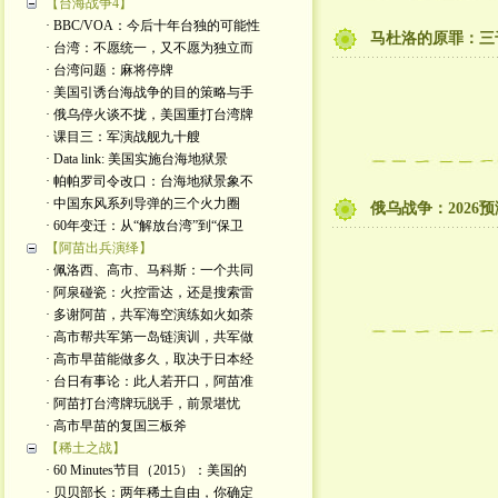
【台海战争4】
· BBC/VOA：今后十年台独的可能性
马杜洛的原罪：三
· 台湾：不愿统一，又不愿为独立而
· 台湾问题：麻将停牌
· 美国引诱台海战争的目的策略与手
· 俄乌停火谈不拢，美国重打台湾牌
· 课目三：军演战舰九十艘
· Data link: 美国实施台海地狱景
· 帕帕罗司令改口：台海地狱景象不
· 中国东风系列导弹的三个火力圈
俄乌战争：2026预
· 60年变迁：从“解放台湾”到“保卫
【阿苗出兵演绎】
· 佩洛西、高市、马科斯：一个共同
· 阿泉碰瓷：火控雷达，还是搜索雷
· 多谢阿苗，共军海空演练如火如荼
· 高市帮共军第一岛链演训，共军做
· 高市早苗能做多久，取决于日本经
· 台日有事论：此人若开口，阿苗准
· 阿苗打台湾牌玩脱手，前景堪忧
· 高市早苗的复国三板斧
【稀土之战】
· 60 Minutes节目（2015）：美国的
· 贝贝部长：两年稀土自由，你确定