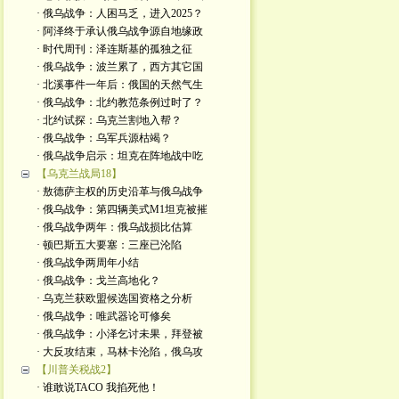
· 俄乌战争：人困马乏，进入2025？
· 阿泽终于承认俄乌战争源自地缘政
· 时代周刊：泽连斯基的孤独之征
· 俄乌战争：波兰累了，西方其它国
· 北溪事件一年后：俄国的天然气生
· 俄乌战争：北约教范条例过时了？
· 北约试探：乌克兰割地入帮？
· 俄乌战争：乌军兵源枯竭？
· 俄乌战争启示：坦克在阵地战中吃
【乌克兰战局18】
· 敖德萨主权的历史沿革与俄乌战争
· 俄乌战争：第四辆美式M1坦克被摧
· 俄乌战争两年：俄乌战损比估算
· 顿巴斯五大要塞：三座已沦陷
· 俄乌战争两周年小结
· 俄乌战争：戈兰高地化？
· 乌克兰获欧盟候选国资格之分析
· 俄乌战争：唯武器论可修矣
· 俄乌战争：小泽乞讨未果，拜登被
· 大反攻结束，马林卡沦陷，俄乌攻
【川普关税战2】
· 谁敢说TACO 我掐死他！