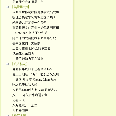
· 美联储会准备提早加息
【笑看风云9】
· 从米国世界霸权的角度看俄乌战争
· 听证会确定米利将军卖国了吗？
· 米国2021注定是一个票年
· 有关整顿文化产业与提倡共同富裕
· 100万200万 救人不分先后
· 阿富汗内战前的武装力量再分配
· 去中国化的一大招数
· 历史可借鉴 但不会简单重复
· 见光死在东西方
· 川普的影响力正在减退
【八月桂花】
· 老船长年底归来还有希望吗？
· 慢工出细活：1月6日委员会又发现
· 川建国 拜振华 Making China Gre
· 吃火鸡赞枕头大叔
· 八月已匆匆过去 枕头叔又有话说
· 八一三 老头在华府进了宫
· 还有五天
· 八月桂花开—之二
· 八月桂花开
【春江水暖】