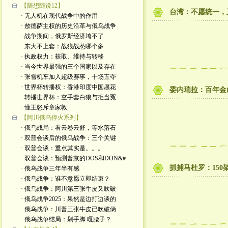
【随想随说12】
台湾：不愿统一，
· 无人机在现代战争中的作用
· 敖德萨主权的历史沿革与俄乌战争
· 战争期间，俄罗斯经济垮不了
· 东大不上套：战狼战怂哪个多
· 执政权力：获取、维持与转移
· 当今世界最强的三个国家以及存在
· 张雪机车加入超级赛事，十场五夺
· 世界杯转播权：香港印度中国愿花
委内瑞拉：百年金
· 转播世界杯：空手套白狼与拒当冤
· 懂王怒斥章家敦
【阿川俄乌停火系列】
· 俄乌战局：看云卷云舒，等水落石
· 双普会谈后的俄乌战争：三个关键
· 双普会谈：重点其实是。。。
· 双普会谈：预测普京的DOS和DON&#
抓捕马杜罗：150
· 俄乌战争三年半有感
· 俄乌战争：谁不意愿立即结束？
· 俄乌战争：阿川第三张牛皮又吹破
· 俄乌战争2025：果然是边打边谈的
· 俄乌战争：川普三张牛皮已吹破俩
· 俄乌战争结局：剁手脚 嘎腰子？