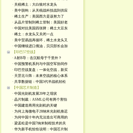
· 关税稀土：大白狼对水龙头
· 美中脱钩：从关税战科技战到供应
· 稀土生产：美国西方是该努力了
· 从晶片管制到稀土管制：美国好老
· 中国对抗美国四张牌：稀土大豆东
· 稀土：水龙头又关闭一点
· 美中贸易战再循环，稀土水龙头又
· 中国继续进口俄油，贝贝部长会加
【印巴57空战】
· A射B导：击沉航母于千里外？
· 中国预警机系列与中国空军协同作
· 印巴空战复盘：一体化空战，新买
· 天罡北斗阵：未来空战的核心体系
· 共享数据链：中国3代半战机轻松
【中国芯片制造】
· 中国光刻机发展20年之现状
· 晶片制裁：ASML公司有两个害怕
· 中国建造商用光刻机的关键
· 为何上海微电子28纳米光刻机推迟
· 为何中国十年内无法造出可商用的
· 梁孟松是中国7纳米制程技术的关
· 华为新手机恰恰说明：中国芯片制