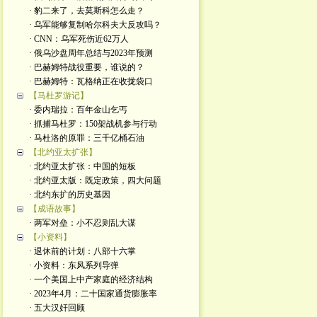
· 豹二来了，去莫斯科怎么走？
· 乌军能够复制哈尔科夫大反攻吗？
· CNN：乌军死伤近62万人
· 俄乌沙盘周年总结与2023年预测
· 巴赫姆特战役重要，谁说的？
· 巴赫姆特：瓦格纳正在收拢袋口
【马杜罗游记】
· 委内瑞拉：百年金山乞丐
· 抓捕马杜罗：150架战机参与行动
· 马杜洛的原罪：三千亿桶石油
【北约亚太扩张】
· 北约亚太扩张：中国的短板
· 北约亚太版：既定政策，四大问题
· 北约东扩的历史基因
【成语故事】
· 两军对垒：小不忍则乱大谋
【小资料】
· 退休前的计划：八部十六掌
· 小资料：东风系列导弹
· 一个美国上中产家庭的经济结构
· 2023年4月：二十国家通货膨胀率
· 五大汉奸回顾