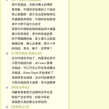
· 美中贸易战：关税与稀土的博弈
· 黄奇帆：中国经济发展的三个效应
· 禁止新疆棉：西方无法发射炮弹怎
· 华盛顿智库报告：中国科技创新进
· 美中卡脖子战方兴未艾
· 美国与中国制造脱钩面临四大难题
· 澳大利亚报告：美中科技战趋势
· 吃不惯咖喱炒饭，富士康又点烩面
· 镓锗好痛，稀土会更痛，西方十年
· 科技战：美光，猴子，及苹果？
【川普关税战-美国企业】
· 沃尔玛涨价开始了，鸡蛋涨在其中
· 川普关税战分析：从Costco 要离
· 关税战：可口可乐公司也考虑搬出
· 关税战：Home Depot 开始涨价了
· 美国零售业崩塌：沃尔玛也要离开
· 川普关税战伟大成果：亚马逊要离
【制造全球化】
· 鸿蒙将蚕食西方品牌的在华生意
· 制造产业全球化：好处与坏处
· 美国西方真的要去全球化吗
【笑看风云10】