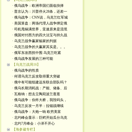
· 俄乌战争：欧洲帝国们面临抉择
· 普京认为：川普停火28条，还差一
· 俄乌战争：CNN说，乌克兰红军城
· 美国算盘：两场代理人战争绑定俄
· 司机甩锅满世界，亚速原来是流氓
· 俄国对付西方的四大法宝与持久战
· 乌克兰战争赢家输家的判据
· 乌克兰战争的大赢家其实是。。。
· 俄军东攻西扰中围 乌克兰吃紧
· 俄乌战争发展的三种可能
【乌克兰战局16】
· 俄乌战争的性质
· 何谓乌克兰反攻取得重大突破
· 俄中有可能组建远东联合部队吗？
· 俄乌长期消耗战：产能、储备、后
· 瓦格纳：想去立陶宛波兰逛逛
· 俄乌战争：你炸大桥，我毁码头，
· 乌克兰反攻一月半：拉锯战继续
· 俄乌战争：大炮一响 欧穷美富
· 北约峰会显示：巨鳄开始瓜分乌克
· 北约7月峰会：小泽不开心
【海参崴专栏】