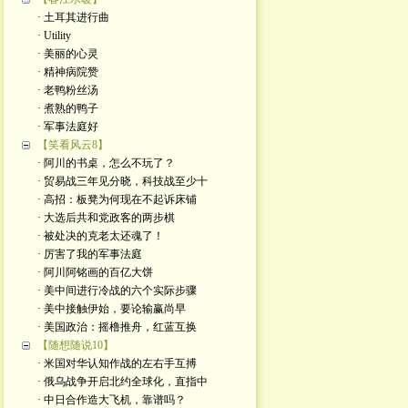
· 土耳其进行曲
· Utility
· 美丽的心灵
· 精神病院赞
· 老鸭粉丝汤
· 煮熟的鸭子
· 军事法庭好
【笑看风云8】
· 阿川的书桌，怎么不玩了？
· 贸易战三年见分晓，科技战至少十
· 高招：板凳为何现在不起诉床铺
· 大选后共和党政客的两步棋
· 被处决的克老太还魂了！
· 厉害了我的军事法庭
· 阿川阿铭画的百亿大饼
· 美中间进行冷战的六个实际步骤
· 美中接触伊始，要论输赢尚早
· 美国政治：摇橹推舟，红蓝互换
【随想随说10】
· 米国对华认知作战的左右手互搏
· 俄乌战争开启北约全球化，直指中
· 中日合作造大飞机，靠谱吗？