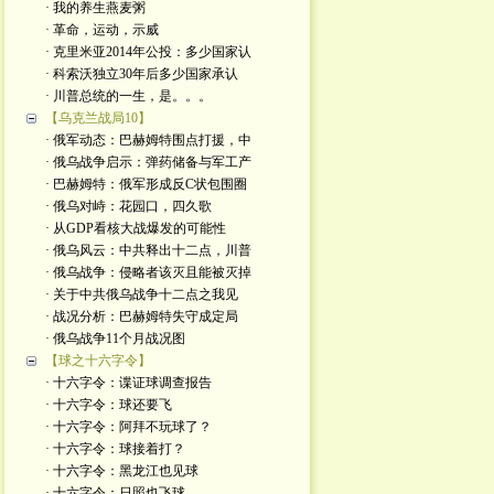
· 我的养生燕麦粥
· 革命，运动，示威
· 克里米亚2014年公投：多少国家认
· 科索沃独立30年后多少国家承认
· 川普总统的一生，是。。。
【乌克兰战局10】
· 俄军动态：巴赫姆特围点打援，中
· 俄乌战争启示：弹药储备与军工产
· 巴赫姆特：俄军形成反C状包围圈
· 俄乌对峙：花园口，四久歌
· 从GDP看核大战爆发的可能性
· 俄乌风云：中共释出十二点，川普
· 俄乌战争：侵略者该灭且能被灭掉
· 关于中共俄乌战争十二点之我见
· 战况分析：巴赫姆特失守成定局
· 俄乌战争11个月战况图
【球之十六字令】
· 十六字令：谍证球调查报告
· 十六字令：球还要飞
· 十六字令：阿拜不玩球了？
· 十六字令：球接着打？
· 十六字令：黑龙江也见球
· 十六字令：日照也飞球