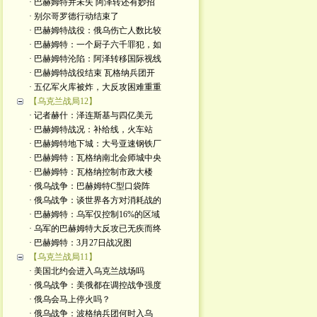
· 巴赫姆特并未失 阿泽转还有妙招
· 别尔哥罗德行动结束了
· 巴赫姆特战役：俄乌伤亡人数比较
· 巴赫姆特：一个厨子六千罪犯，如
· 巴赫姆特沦陷：阿泽转移国际视线
· 巴赫姆特战役结束 瓦格纳兵团开
· 五亿军火库被炸，大反攻困难重重
【乌克兰战局12】
· 记者赫什：泽连斯基与四亿美元
· 巴赫姆特战况：补给线，火车站
· 巴赫姆特地下城：大号亚速钢铁厂
· 巴赫姆特：瓦格纳南北会师城中央
· 巴赫姆特：瓦格纳控制市政大楼
· 俄乌战争：巴赫姆特C型口袋阵
· 俄乌战争：谈世界各方对消耗战的
· 巴赫姆特：乌军仅控制16%的区域
· 乌军的巴赫姆特大反攻已无疾而终
· 巴赫姆特：3月27日战况图
【乌克兰战局11】
· 美国北约会进入乌克兰战场吗
· 俄乌战争：美俄都在调控战争强度
· 俄乌会马上停火吗？
· 俄乌战争：波格纳兵团何时入乌