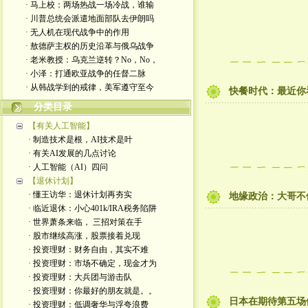
· 马上校：两场热战一场冷战，谁输
· 川普总统会派遣地面部队去伊朗吗
· 无人机在现代战争中的作用
· 敖德萨主权的历史沿革与俄乌战争
· 老米教授：乌克兰逆转？No，No，
· 小泽：打通欧亚战争的任督二脉
· 从韩战学到的戒律，美军遵守至今
快餐时代：最近你
分类目录
【有关人工智能】
· 制造技术是根，AI技术是叶
· 有关AI发展的几点讨论
· 人工智能（AI）四问
【退休计划】
· 懂王访华：退休计划再夯实
地缘政治：大哥不
· 临近退休：小心401k/IRA税务陷阱
· 世界萧条来临， 三招对策在手
· 股市继续高涨，股票接着兑现
· 投资理财：财务自由，其实不难
· 投资理财：市场不确定，现金才为
· 投资理财：大兵团与游击队
· 投资理财：你最好的朋友就是。。
日本在期待第五场
· 投资理财：低调奢华与浮夸浪费