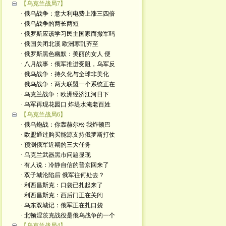
【乌克兰战局7】
· 俄乌战争：意大利电费上涨三四倍
· 俄乌战争的两长两短
· 俄罗斯应该学习民主国家而撤军吗
· 俄国关闭北溪 欧洲寒乱齐至
· 俄罗斯黑色幽默：美丽的女人 便
· 八月战事：俄军推进受阻，乌军反
· 俄乌战争：持久化与全球非美化
· 俄乌战争：两大联盟一个系统正在
· 乌克兰战争：欧洲经济江河日下
· 乌军再现花园口 炸堤水淹老百姓
【乌克兰战局6】
· 俄乌炮战：你轰赫尔松 我炸顿巴
· 欧盟通过购买能源支持俄罗斯打仗
· 预测俄军近期的三大任务
· 乌克兰武器黑市问题显现
· 有人说：冷静自信的普京回来了
· 双子城沦陷后 俄军往何处去？
· 利西昌斯克：口袋已扎起来了
· 利西昌斯克：西后门正在关闭
· 乌东双城记：俄军正在扎口袋
· 北顿涅茨克战役是俄乌战争的一个
【乌克兰战局4】