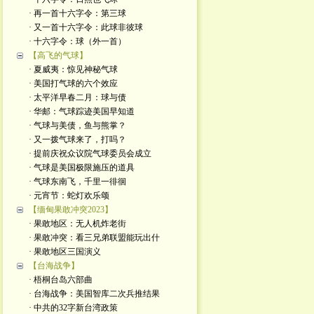
· 再一首十六字令：第三球
· 又一首十六字令：此球非彼球
· 十六字令：球（外一首）
【高飞的气球】
· 夏威夷：惊见神秘气球
· 美国打气球的六个效应
· 太平洋早春二月：球与债
· 华邮：气球踪迹美国早知道
· 气球与美债，鱼与熊掌？
· 又一拨气球来了，打吗？
· 提前庆祝众议院气球委员会成立
· 气球是美国极限施压的道具
· 气球东南飞，千里一徘徊
· 元宵节：蛇灯欢乐颂
【缅甸果敢冲突2023】
· 果敢地区：无人机炸老街
· 果敢冲突：看三兄弟联盟能玩出什
· 果敢地区三国演义
【台海战争】
· 梧桐台岛六部曲
· 台海战争：美国智库二次兵推结果
· 中共的32字新台湾政策