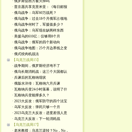
· 俄罗斯会西方被灭掉吗
· 普京愿共享克里米亚：《每日邮报
· 俄乌战争：乌军60万战死？
· 俄乌战争：过去18个月俄军占领地
· 俄乌战争何时了，军援值多少？
· 俄乌战争：乌军现在缺两样东西
· 美援乌的610亿：仅够用8个月
· 俄乌战争：俄军的四个新动向
· 俄乌战争地图：25个月边界线之变
· 俄式绞肉机战法
【乌克兰战局15】
· 战争期间，俄罗斯经济垮不了
· 俄乌长期消耗战：这三个大国都认
· 兵谏后的瓦格纳现状
· 俄版水浒传：瓦格纳六月兵谏
· 瓦格纳兵变24小时落幕，说明了什
· 瓦格纳兵变能撑多久？
· 2023大反攻：俄军防守的四个法宝
· 乌军大反攻：弹药只够一个月
· 2023乌克兰大反攻：进度差强人意
· 乌克兰大反攻：下一轮消耗战
【乌克兰战局17】
· 老米教授：乌克兰逆转？No，No，