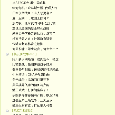
· 从APEC30年 看中国崛起
· 红海危机：哈马斯外溢+代理人行
· 日本侵华战争：有人想更名？
· 麦十五朗下，建国上如何？
· 放与收：江时代与习时代之比较
· 21世纪美国的新全球化战略
· 爱国者干下极音速匕首，厉害了！
· 越南待客之道：挂国旗有讲究
· 气球大叔布林肯之烦恼
· 仰天长啸：即生波音，何生空巴？
【美以伊战争2026】
· 阿川的伊朗烦恼：误判宫斗、骑虎
· 比较越战，预测伊朗战争结局
· 美国40年制裁：铸就伊朗打消耗战
· 中东漕运：054A护航四油轮
· 美伊战争：添酒回灯重开宴
· 美国战斧飞弹的储备与产能
· 懂王威武：打伊朗赢麻了！
· 伊朗的导弹存储与产能，以及消耗
· 过去五年三场战争：三大启示
· 懂王生财有道：打仗要人付费
【乌克兰战局19】