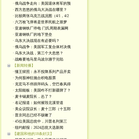
· 俄乌战争走向：美国退休将军的预
· 西方忽悠的俄乌大决战在哪里？
· 比较两张乌克兰战况图（4/1，4/2
· 六万枚飞弹将是世界民航之噩梦
· 亚速钢铁厂停电·门氏周期表漏网
· 亚速钢铁厂的地下堡垒
· 乌东大决战现在有必要吗？
· 俄乌战争：美国军工复合体对决俄
· 乌东大决战，第三个大忽悠？
· 战略要地马里乌波尔濒于沦陷
【新闻转播】
· 懂王狱照：永不投降系列产品开卖
· 为何股神狂抛台积电股票
· 克宏马不停蹄拜码头，空巴春风得
· 太阳能板：美国咋不打新疆牌了？
· 麦卡锡麦院长，怂了？
· 名记报道：如何摧毁北溪管道
· 美众议院议长：麦十三郎（十五郎
· 普京同志已经不咳嗽了
· 45位美国总统中，川普名列第三
· 纽约邮报：2024总统大选新闻
【建国和他的18条好汉】