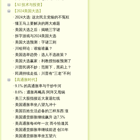
【AI 技术与投资】
【2024美国大选】
· 2024大选: 这次民主党输的不冤枉
· 懂王马上要解决的两大难题
· 美国大选之后：揭晓三字谜
· 拆字游戏与2024美国大选
· 美国大选预测：字谜三则
· 川哈辩论：谁输谁赢？
· 美国选举趋势：选人不选政策？
· 美国大选赢家：利教授拍板预测了
· 川普民调不妙：范斯下，黑莉上？
· 民调持续走低：川普有“三老”不利
【高通胀时代】
· 9.1% 的高通胀率与干炒牛河
· 8.6%：通胀再飚高 阿拜又甩锅
· 美三大股指接近大衰退红线
· 美国通胀率坐八望九冲十
· 美国百姓生活必备的三样东西 涨
· 美国通货膨胀继续飙升 达7.5%
· 美高通胀每40年一次 而今恰逢其
· 美国通货膨胀率继续前进 创31年
· 美国通货膨胀率坐五望六