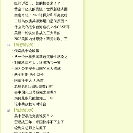
· 纽约诉讼：川普的机会来了？
· 黄金十亿人的恐慌：世界新经济圈
· 突发奇想：2025诺贝尔和平奖发给
· 二胆岛伙房兵漂游厦门是何原因？
· 什么俄乌战争台海危机？小CASE耳
· 美新一轮认知作战的三大目的
· 2023美国内外形势：两党对欧、三
【随想随说9】
· 俄乌战争论输赢
· 从一个州看美国新冠突破性感染之
· 刘董格局不大，终将功亏一篑
· 华为公主安全回国的三大措施
· 两个时期 两个口号
· 阿富汗变天 无所谓
· 老船长8-13回归倒数计时
· 去中国化口号喊完之后呢？
· 为何最多只能预知三十年
· 论中共政权何时垮台
【随想随说8】
· 美中贸易战究竟谁买单？
· 贸易战三年，米国快撑不下去了
· 轮到朱总师上法庭了