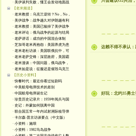
川普建议G2共治
· 美伊谈判失败，懂王会发动地面战
【老米频道】
· 老米教授：乌克兰逆转？No，No，
· 美伊战争：战争越久对伊朗越有利
· 老米教授：美国已输掉了美伊战争
· 老米评论：俄乌战争的起源与结局
· 老萨讲话：成功的中国混合体制
· 芝加哥老米再抱怨：美国养虎为患
达赖不得不承认：
· 老米老杜访谈：美国联俄抗中，可
· 老米老萨交锋：深层政府，美国霸
· 老米漫谈：中国问题，俄乌战争，
· 老米如是说：征服还是催毁乌克兰
【历史小资料】
· 快餐时代：最近你看过短剧吗
· 中美航母电弹技术的差别
· 中国航母电弹诞生记
好玩：北约35勇
· 珍贵历史记录片：1959年阅兵与国
· 史记：外蒙如何脱离中国
· 联合国五常一年内试射洲际核导弹
· 卡尔森-普京访谈要点（中文版）
· 小资料：施琅
· 小资料：1982马岛战争
· 小资料：第二次国共内战伤亡人数