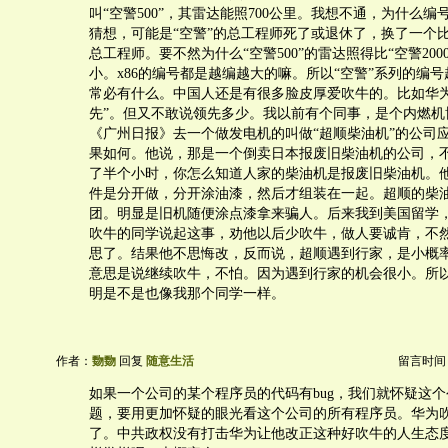
叫“空警500”，其雷达能照700公里。我想不通，为什么
猜想，可能是“空警”的总工程师死了或退休了，换了一个
总工程师。要不然为什么“空警500”的雷达照得比“空警200
小。x86的编号都是越编越大的嘛。所以“空警”系列的编
常必有什么。中国人还是有很多脸皮厚爱吹牛的。比如华为
先”。但又不敢说领先多少。我以前有个同事，是个内燃机
《广州日报》去一个做发电机的叫做“超顺柴油机”的公司
果如何。他说，那是一个倒卖日本报废旧柴油机的公司，
了半个小时，你怎么知道人家的柴油机是报废旧柴油机。
件是分开做，分开涂油漆，然后才组装在一起。超顺的柴
团。明显是旧机随便涂点漆拿来骗人。后来我到美国留学
吹牛的同学说起这事，劝他以后少吹牛，做人要诚肯，不
思了。结果他不思悔改，反而说，超顺遇到行家，是小概
意思是说继续吹牛，不怕。因为遇到行家的机会很小。所
明是不是也像我那个同学一样。
作者：
覅覅
回复
随意生活
留言时间：20
如果一个公司的某个程序员的代码有bug，我们就怀疑这
题，要用更加怀疑的眼光看这个公司的所有程序员。华为
了。中共政权没有打击华为让他改正这种好吹牛的人生态