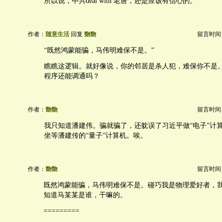
所以说，中共deal with 老唐，还是应该有信心的。
作者：
随意生活
回复
覅覅
留言时间：20
“既然鸿蒙能骗，马伟明难保不是。”
瞧瞧这逻辑。就好像说，你的邻居是杀人犯，难保你不是
程序还能调通吗？
作者：
覅覅
留言时间：20
我只知道潘建伟。骗就骗了，还躭误了习近平做“电子”计
坐等潘建传的“量子”计算机。唉。
作者：
覅覅
留言时间：20
既然鸿蒙能骗，马伟明难保不是。碰巧我是物理爱好者，
知道马某某是谁，干嘛的。
=========