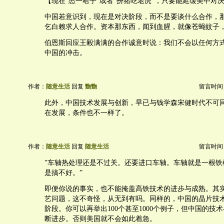
【现在“怂一哈子”或者“扮猪吃老虎”，只要能延缓美中对
中国若意识到，现在是对决阶段，而不是要谈什么合作，
乞白赖求人合作。资本那东西，闻到血腥，就像苍蝇蚊子
伯恩斯回应王毅满满的合作诚意时说：我们不会以任何方
中国的冲击。
作者：
随意生活
回复
覅覅
留言时间：20
此外，中国技术发展与创新，早已与钱学森宋健时代不可
在发展，条件也不一样了。
作者：
随意生活
回复
随意生活
留言时间：20
"车轴热处理还是不过关。还要进口车轴。车轴就是一根铁
是搞不好。”
即便你说的事实，也不能掩盖高铁技术的进步与成熟。其
艺问题，这不奇怪，从无到有吗。同样的，中国的晶片技
阶段。你可以再举出100个甚至1000个例子，但中国的技
断进步。否则美国就不会如此着急。