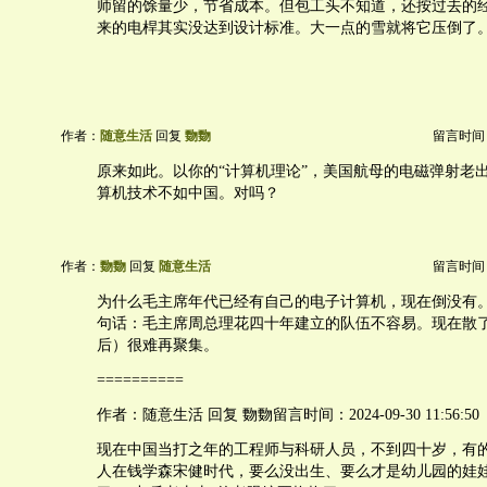
师留的馀量少，节省成本。但包工头不知道，还按过去的
来的电桿其实没达到设计标准。大一点的雪就将它压倒了
作者：
随意生活
回复
覅覅
留言时间：20
原来如此。以你的“计算机理论”，美国航母的电磁弹射老
算机技术不如中国。对吗？
作者：
覅覅
回复
随意生活
留言时间：20
为什么毛主席年代已经有自己的电子计算机，现在倒没有
句话：毛主席周总理花四十年建立的队伍不容易。现在散
后）很难再聚集。
==========
作者：随意生活 回复 覅覅留言时间：2024-09-30 11:56:50
现在中国当打之年的工程师与科研人员，不到四十岁，有
人在钱学森宋健时代，要么没出生、要么才是幼儿园的娃