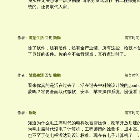
我实在无法想像一群没搞懂“请求分页式虚存”的工程师是
统的。还要取代人家。
作者：
随意生活
回复
覅覅
留言时间：20
除了软件，还有硬件，还有全产业链。所有这些，给技术
了良好的条件。你的今不如昔观点，真有点过时了。
作者：
随意生活
回复
覅覅
留言时间：20
看来你真的是活在过去了，活在过去中科院设计院的good old
蒙吗？将要全面取代微软、安卓、苹果操作系统。慢慢看
作者：
覅覅
留言时间：20
知道为什么毛主席时代的电桿没被雪压倒，改革开放后建
为毛主席时代没电子计算机，工程师留的馀量多，成本高
也不至于使电桿没达到设计标准。现在有电子计算机了，