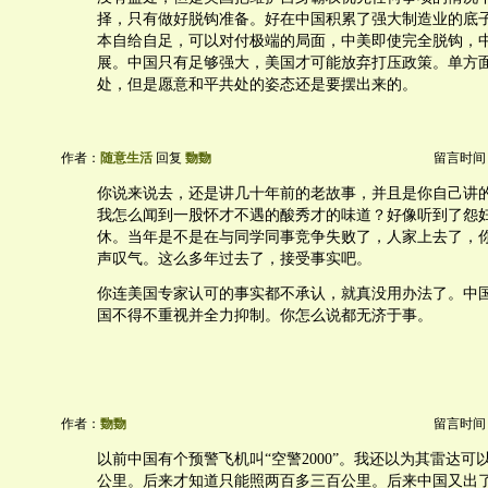
择，只有做好脱钩准备。好在中国积累了强大制造业的底
本自给自足，可以对付极端的局面，中美即使完全脱钩，
展。中国只有足够强大，美国才可能放弃打压政策。单方
处，但是愿意和平共处的姿态还是要摆出来的。
作者：
随意生活
回复
覅覅
留言时间：20
你说来说去，还是讲几十年前的老故事，并且是你自己讲
我怎么闻到一股怀才不遇的酸秀才的味道？好像听到了怨
休。当年是不是在与同学同事竞争失败了，人家上去了，
声叹气。这么多年过去了，接受事实吧。
你连美国专家认可的事实都不承认，就真没用办法了。中
国不得不重视并全力抑制。你怎么说都无济于事。
作者：
覅覅
留言时间：20
以前中国有个预警飞机叫“空警2000”。我还以为其雷达可
公里。后来才知道只能照两百多三百公里。后来中国又出