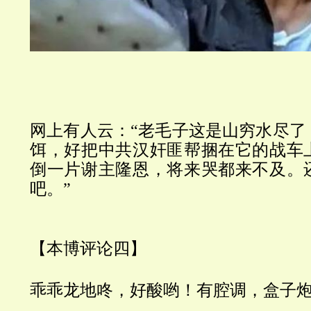
网上有人云：
“
老毛子这是山穷水尽了
饵，好把中共汉奸匪帮捆在它的战车
倒一片谢主隆恩，将来哭都来不及。
吧。
”
【本博评论四】
乖乖龙地咚，好酸哟！有腔调，盒子