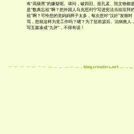
有“高级黑”的嫌疑呢。请问，破四旧、批孔孟、毁文物都
是“数典忘祖”啊？把外国人马克思列宁写进宪法当祖宗拜
祖”啊？可怜您的党妈妈辫子太多，每次您对“汉奸”发狠时
骂，您就这样为党工作吗？嗯？为了惩前毖后、治病救人
写五篇凑成“九评”，不得有误！