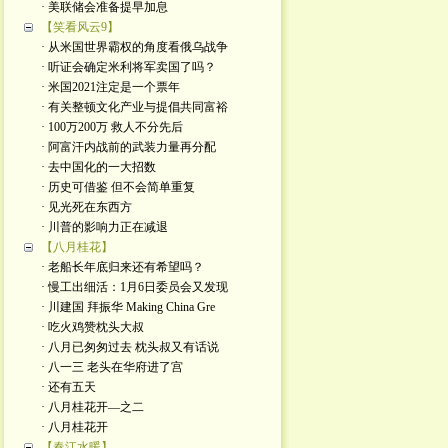
· 美联储会准备提早加息
【笑看风云9】
· 从米国世界霸权的角度看俄乌战争
· 听证会确定米利将军卖国了吗？
· 米国2021注定是一个票年
· 有关整顿文化产业与提倡共同富裕
· 100万200万 救人不分先后
· 阿富汗内战前的武装力量再分配
· 去中国化的一大招数
· 历史可借鉴 但不会简单重复
· 见光死在东西方
· 川普的影响力正在减退
【八月桂花】
· 老船长年底归来还有希望吗？
· 慢工出细活：1月6日委员会又发现
· 川建国 拜振华 Making China Gre
· 吃火鸡赞枕头大叔
· 八月已匆匆过去 枕头叔又有话说
· 八一三 老头在华府进了宫
· 还有五天
· 八月桂花开—之二
· 八月桂花开
【春江水暖】