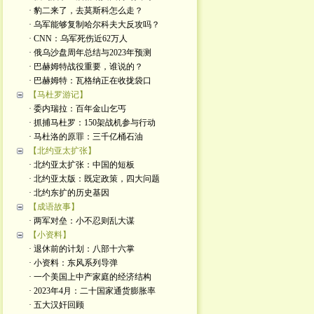
· 豹二来了，去莫斯科怎么走？
· 乌军能够复制哈尔科夫大反攻吗？
· CNN：乌军死伤近62万人
· 俄乌沙盘周年总结与2023年预测
· 巴赫姆特战役重要，谁说的？
· 巴赫姆特：瓦格纳正在收拢袋口
【马杜罗游记】
· 委内瑞拉：百年金山乞丐
· 抓捕马杜罗：150架战机参与行动
· 马杜洛的原罪：三千亿桶石油
【北约亚太扩张】
· 北约亚太扩张：中国的短板
· 北约亚太版：既定政策，四大问题
· 北约东扩的历史基因
【成语故事】
· 两军对垒：小不忍则乱大谋
【小资料】
· 退休前的计划：八部十六掌
· 小资料：东风系列导弹
· 一个美国上中产家庭的经济结构
· 2023年4月：二十国家通货膨胀率
· 五大汉奸回顾