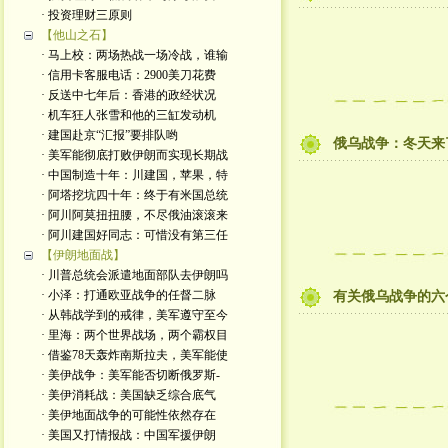
· 投资理财三原则
【他山之石】
· 马上校：两场热战一场冷战，谁输
· 信用卡客服电话：2900美刀花费
· 反送中七年后：香港的政经状况
· 机车狂人张雪和他的三缸发动机
· 建国赴京“汇报”要排队哟
俄乌战争：冬天来
· 美军能彻底打败伊朗而实现长期战
· 中国制造十年：川建国，苹果，特
· 阿塔挖坑四十年：终于有米国总统
· 阿川阿莫扭扭腰，不尽俄油滚滚来
· 阿川建国好同志：可惜没有第三任
【伊朗地面战】
· 川普总统会派遣地面部队去伊朗吗
· 小泽：打通欧亚战争的任督二脉
有关俄乌战争的六
· 从韩战学到的戒律，美军遵守至今
· 里海：两个世界战场，两个霸权目
· 借鉴78天轰炸南斯拉夫，美军能使
· 美伊战争：美军能否切断俄罗斯-
· 美伊消耗战：美国缺乏综合底气
· 美伊地面战争的可能性依然存在
· 美国又打情报战：中国军援伊朗