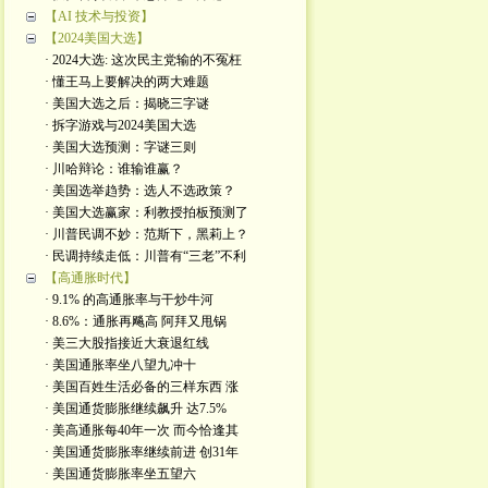
【AI 技术与投资】
【2024美国大选】
· 2024大选: 这次民主党输的不冤枉
· 懂王马上要解决的两大难题
· 美国大选之后：揭晓三字谜
· 拆字游戏与2024美国大选
· 美国大选预测：字谜三则
· 川哈辩论：谁输谁赢？
· 美国选举趋势：选人不选政策？
· 美国大选赢家：利教授拍板预测了
· 川普民调不妙：范斯下，黑莉上？
· 民调持续走低：川普有“三老”不利
【高通胀时代】
· 9.1% 的高通胀率与干炒牛河
· 8.6%：通胀再飚高 阿拜又甩锅
· 美三大股指接近大衰退红线
· 美国通胀率坐八望九冲十
· 美国百姓生活必备的三样东西 涨
· 美国通货膨胀继续飙升 达7.5%
· 美高通胀每40年一次 而今恰逢其
· 美国通货膨胀率继续前进 创31年
· 美国通货膨胀率坐五望六