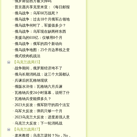
· 俄罗斯会西方被灭掉吗
· 普京愿共享克里米亚：《每日邮报
· 俄乌战争：乌军60万战死？
· 俄乌战争：过去18个月俄军占领地
· 俄乌战争何时了，军援值多少？
· 俄乌战争：乌军现在缺两样东西
· 美援乌的610亿：仅够用8个月
· 俄乌战争：俄军的四个新动向
· 俄乌战争地图：25个月边界线之变
· 俄式绞肉机战法
【乌克兰战局15】
· 战争期间，俄罗斯经济垮不了
· 俄乌长期消耗战：这三个大国都认
· 兵谏后的瓦格纳现状
· 俄版水浒传：瓦格纳六月兵谏
· 瓦格纳兵变24小时落幕，说明了什
· 瓦格纳兵变能撑多久？
· 2023大反攻：俄军防守的四个法宝
· 乌军大反攻：弹药只够一个月
· 2023乌克兰大反攻：进度差强人意
· 乌克兰大反攻：下一轮消耗战
【乌克兰战局17】
· 老米教授：乌克兰逆转？No，No，