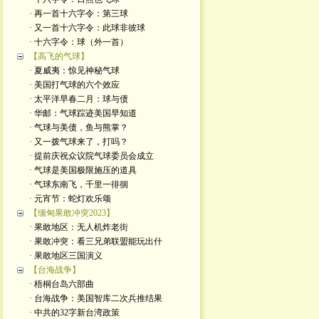
· 再一首十六字令：第三球
· 又一首十六字令：此球非彼球
· 十六字令：球（外一首）
【高飞的气球】
· 夏威夷：惊见神秘气球
· 美国打气球的六个效应
· 太平洋早春二月：球与债
· 华邮：气球踪迹美国早知道
· 气球与美债，鱼与熊掌？
· 又一拨气球来了，打吗？
· 提前庆祝众议院气球委员会成立
· 气球是美国极限施压的道具
· 气球东南飞，千里一徘徊
· 元宵节：蛇灯欢乐颂
【缅甸果敢冲突2023】
· 果敢地区：无人机炸老街
· 果敢冲突：看三兄弟联盟能玩出什
· 果敢地区三国演义
【台海战争】
· 梧桐台岛六部曲
· 台海战争：美国智库二次兵推结果
· 中共的32字新台湾政策