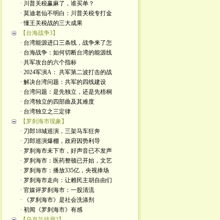
· 川普关税赢麻了，谁买单？
· 莫迪老仙不明白：川普关税专打金
· 懂王关税战的三大成果
【台海战争3】
· 台湾能源进口三条线，战争来了怎
· 台海战争：如何切断台湾的能源线
· 共军攻台的六个指标
· 2024军演A： 共军第二波打击的战
· 解决台湾问题：共军的四线建设
· 台湾问题：是先独立，还是先梧桐
· 台湾独立的四部曲及其难度
· 台湾独立之三定律
【罗刹海市现象】
· 刀郎18城巡演，三架马车狂奔
· 刀郎巡演爆棚，政府因势利导
· 罗刹海市未下市，好声音已不发声
· 罗刹海市：医药整顿已开始，文艺
· 罗刹海市：播放335亿，央视捧场
· 罗刹海市走向：让赖民主胡自由们
· 官媒评罗刹海市：一股清流
· 《罗刹海市》是社会洗涤剂
· 初闻《罗刹海市》有感
【乌克兰战局2】