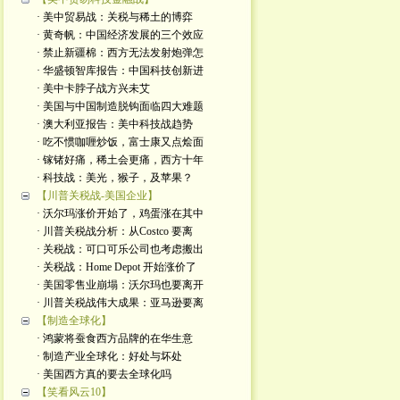
· 美中贸易战：关税与稀土的博弈
· 黄奇帆：中国经济发展的三个效应
· 禁止新疆棉：西方无法发射炮弹怎
· 华盛顿智库报告：中国科技创新进
· 美中卡脖子战方兴未艾
· 美国与中国制造脱钩面临四大难题
· 澳大利亚报告：美中科技战趋势
· 吃不惯咖喱炒饭，富士康又点烩面
· 镓锗好痛，稀土会更痛，西方十年
· 科技战：美光，猴子，及苹果？
【川普关税战-美国企业】
· 沃尔玛涨价开始了，鸡蛋涨在其中
· 川普关税战分析：从Costco 要离
· 关税战：可口可乐公司也考虑搬出
· 关税战：Home Depot 开始涨价了
· 美国零售业崩塌：沃尔玛也要离开
· 川普关税战伟大成果：亚马逊要离
【制造全球化】
· 鸿蒙将蚕食西方品牌的在华生意
· 制造产业全球化：好处与坏处
· 美国西方真的要去全球化吗
【笑看风云10】