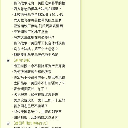
· 俄乌战争走向：美国退休将军的预
· 西方忽悠的俄乌大决战在哪里？
· 比较两张乌克兰战况图（4/1，4/2
· 六万枚飞弹将是世界民航之噩梦
· 亚速钢铁厂停电·门氏周期表漏网
· 亚速钢铁厂的地下堡垒
· 乌东大决战现在有必要吗？
· 俄乌战争：美国军工复合体对决俄
· 乌东大决战，第三个大忽悠？
· 战略要地马里乌波尔濒于沦陷
【新闻转播】
· 懂王狱照：永不投降系列产品开卖
· 为何股神狂抛台积电股票
· 克宏马不停蹄拜码头，空巴春风得
· 太阳能板：美国咋不打新疆牌了？
· 麦卡锡麦院长，怂了？
· 名记报道：如何摧毁北溪管道
· 美众议院议长：麦十三郎（十五郎
· 普京同志已经不咳嗽了
· 45位美国总统中，川普名列第三
· 纽约邮报：2024总统大选新闻
【建国和他的18条好汉】