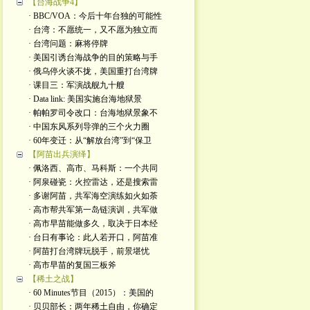
【台海战争4】
· BBC/VOA：今后十年台独的可能性
· 台湾：不愿统一，又不愿为独立而
· 台湾问题：麻将停牌
· 美国引诱台海战争的目的策略与手
· 俄乌停火谈不拢，美国重打台湾牌
· 课目三：军演战舰九十艘
· Data link: 美国实施台海地狱景
· 帕帕罗司令改口：台海地狱景象不
· 中国东风系列导弹的三个火力圈
· 60年变迁：从“解放台湾”到“保卫
【阿苗出兵演绎】
· 佩洛西、高市、马科斯：一个共同
· 阿泉碰瓷：火控雷达，还是搜索雷
· 多谢阿苗，共军海空演练如火如荼
· 高市帮共军第一岛链演训，共军做
· 高市早苗能做多久，取决于日本经
· 台日有事论：此人若开口，阿苗准
· 阿苗打台湾牌玩脱手，前景堪忧
· 高市早苗的复国三板斧
【稀土之战】
· 60 Minutes节目（2015）：美国的
· 贝贝部长：两年稀土自由，你确定