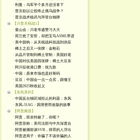
· 利曼：乌军半个多月还没拿下
· 普京欲以公投终止俄乌战争？
· 普京战术核武与拜登台独牌
【川普关税战1】
· 釜山会：川老爷盛赞习大大
· 荷兰抢了安世，却把宝马ASML带进
· 美中脱钩：从关税战科技战到供应
· 稀土之后又一张牌：金刚石
· 从晶片管制到稀土管制：美国好老
· 中国对抗美国四张牌：稀土大豆东
· 阿川征收港口费：祝九歌
· 中国：原来市场也是好筹码
· 豆豆：中国会一点一点买，跟懂王
· 美国2025秋收起义
【东风系列】
· 中国反台独区域拒止的利器：东风
· 东风-31AG：因泄密而改版的故事
【阿贵频道】
· 阿贵，班农特赦了，你呢？
· 阿贵宣称：美司法部与中共深度合
· 阿贵被捕前谈SVB，得罪的人浮出
· 阿贵进局子：诈骗了不该诈骗的人