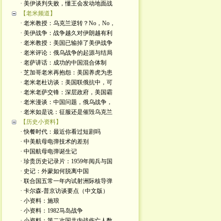
· 美伊谈判失败，懂王会发动地面战
【老米频道】
· 老米教授：乌克兰逆转？No，No，
· 美伊战争：战争越久对伊朗越有利
· 老米教授：美国已输掉了美伊战争
· 老米评论：俄乌战争的起源与结局
· 老萨讲话：成功的中国混合体制
· 芝加哥老米再抱怨：美国养虎为患
· 老米老杜访谈：美国联俄抗中，可
· 老米老萨交锋：深层政府，美国霸
· 老米漫谈：中国问题，俄乌战争，
· 老米如是说：征服还是催毁乌克兰
【历史小资料】
· 快餐时代：最近你看过短剧吗
· 中美航母电弹技术的差别
· 中国航母电弹诞生记
· 珍贵历史记录片：1959年阅兵与国
· 史记：外蒙如何脱离中国
· 联合国五常一年内试射洲际核导弹
· 卡尔森-普京访谈要点（中文版）
· 小资料：施琅
· 小资料：1982马岛战争
· 小资料：第二次国共内战伤亡人数