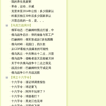
· 我的养生燕麦粥
· 革命，运动，示威
· 克里米亚2014年公投：多少国家认
· 科索沃独立30年后多少国家承认
· 川普总统的一生，是。。。
【乌克兰战局10】
· 俄军动态：巴赫姆特围点打援，中
· 俄乌战争启示：弹药储备与军工产
· 巴赫姆特：俄军形成反C状包围圈
· 俄乌对峙：花园口，四久歌
· 从GDP看核大战爆发的可能性
· 俄乌风云：中共释出十二点，川普
· 俄乌战争：侵略者该灭且能被灭掉
· 关于中共俄乌战争十二点之我见
· 战况分析：巴赫姆特失守成定局
· 俄乌战争11个月战况图
【球之十六字令】
· 十六字令：谍证球调查报告
· 十六字令：球还要飞
· 十六字令：阿拜不玩球了？
· 十六字令：球接着打？
· 十六字令：黑龙江也见球
· 十六字令：日照也飞球