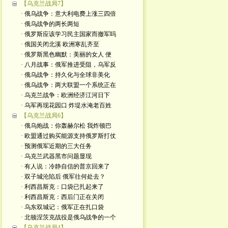
【乌克兰战局7】
· 俄乌战争：意大利电费上涨三四倍
· 俄乌战争的两长两短
· 俄罗斯应该学习民主国家而撤军吗
· 俄国关闭北溪 欧洲寒乱齐至
· 俄罗斯黑色幽默：美丽的女人 便
· 八月战事：俄军推进受阻，乌军反
· 俄乌战争：持久化与全球非美化
· 俄乌战争：两大联盟一个系统正在
· 乌克兰战争：欧洲经济江河日下
· 乌军再现花园口 炸堤水淹老百姓
【乌克兰战局6】
· 俄乌炮战：你轰赫尔松 我炸顿巴
· 欧盟通过购买能源支持俄罗斯打仗
· 预测俄军近期的三大任务
· 乌克兰武器黑市问题显现
· 有人说：冷静自信的普京回来了
· 双子城沦陷后 俄军往何处去？
· 利西昌斯克：口袋已扎起来了
· 利西昌斯克：西后门正在关闭
· 乌东双城记：俄军正在扎口袋
· 北顿涅茨克战役是俄乌战争的一个
【乌克兰战局4】