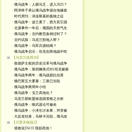
· 俄乌战争：人困马乏，进入2025？
· 阿泽终于承认俄乌战争源自地缘政
· 时代周刊：泽连斯基的孤独之征
· 俄乌战争：波兰累了，西方其它国
· 北溪事件一年后：俄国的天然气生
· 俄乌战争：北约教范条例过时了？
· 北约试探：乌克兰割地入帮？
· 俄乌战争：乌军兵源枯竭？
· 俄乌战争启示：坦克在阵地战中吃
【乌克兰战局18】
· 敖德萨主权的历史沿革与俄乌战争
· 俄乌战争：第四辆美式M1坦克被摧
· 俄乌战争两年：俄乌战损比估算
· 顿巴斯五大要塞：三座已沦陷
· 俄乌战争两周年小结
· 俄乌战争：戈兰高地化？
· 乌克兰获欧盟候选国资格之分析
· 俄乌战争：唯武器论可修矣
· 俄乌战争：小泽乞讨未果，拜登被
· 大反攻结束，马林卡沦陷，俄乌攻
【川普关税战2】
· 谁敢说TACO 我掐死他！