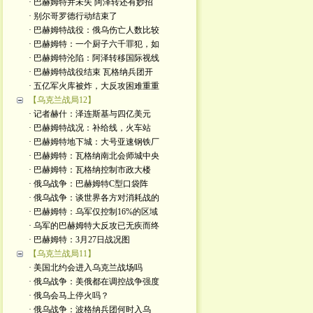
· 巴赫姆特并未失 阿泽转还有妙招
· 别尔哥罗德行动结束了
· 巴赫姆特战役：俄乌伤亡人数比较
· 巴赫姆特：一个厨子六千罪犯，如
· 巴赫姆特沦陷：阿泽转移国际视线
· 巴赫姆特战役结束 瓦格纳兵团开
· 五亿军火库被炸，大反攻困难重重
【乌克兰战局12】
· 记者赫什：泽连斯基与四亿美元
· 巴赫姆特战况：补给线，火车站
· 巴赫姆特地下城：大号亚速钢铁厂
· 巴赫姆特：瓦格纳南北会师城中央
· 巴赫姆特：瓦格纳控制市政大楼
· 俄乌战争：巴赫姆特C型口袋阵
· 俄乌战争：谈世界各方对消耗战的
· 巴赫姆特：乌军仅控制16%的区域
· 乌军的巴赫姆特大反攻已无疾而终
· 巴赫姆特：3月27日战况图
【乌克兰战局11】
· 美国北约会进入乌克兰战场吗
· 俄乌战争：美俄都在调控战争强度
· 俄乌会马上停火吗？
· 俄乌战争：波格纳兵团何时入乌