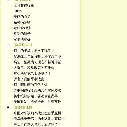
· 土耳其进行曲
· Utility
· 美丽的心灵
· 精神病院赞
· 老鸭粉丝汤
· 煮熟的鸭子
· 军事法庭好
【笑看风云8】
· 阿川的书桌，怎么不玩了？
· 贸易战三年见分晓，科技战至少十
· 高招：板凳为何现在不起诉床铺
· 大选后共和党政客的两步棋
· 被处决的克老太还魂了！
· 厉害了我的军事法庭
· 阿川阿铭画的百亿大饼
· 美中间进行冷战的六个实际步骤
· 美中接触伊始，要论输赢尚早
· 美国政治：摇橹推舟，红蓝互换
【随想随说10】
· 米国对华认知作战的左右手互搏
· 俄乌战争开启北约全球化，直指中
· 中日合作造大飞机，靠谱吗？