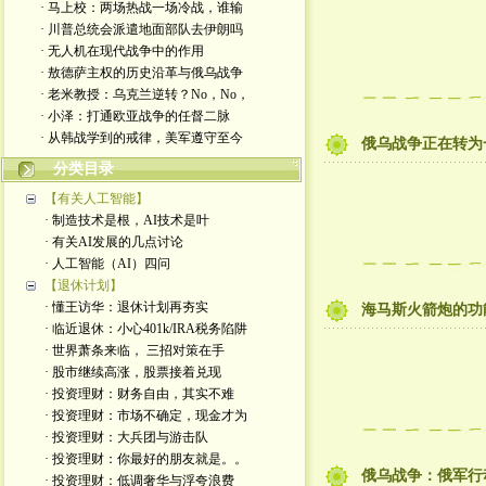
· 马上校：两场热战一场冷战，谁输
· 川普总统会派遣地面部队去伊朗吗
· 无人机在现代战争中的作用
· 敖德萨主权的历史沿革与俄乌战争
· 老米教授：乌克兰逆转？No，No，
· 小泽：打通欧亚战争的任督二脉
· 从韩战学到的戒律，美军遵守至今
俄乌战争正在转为
分类目录
【有关人工智能】
· 制造技术是根，AI技术是叶
· 有关AI发展的几点讨论
· 人工智能（AI）四问
【退休计划】
· 懂王访华：退休计划再夯实
海马斯火箭炮的功
· 临近退休：小心401k/IRA税务陷阱
· 世界萧条来临， 三招对策在手
· 股市继续高涨，股票接着兑现
· 投资理财：财务自由，其实不难
· 投资理财：市场不确定，现金才为
· 投资理财：大兵团与游击队
· 投资理财：你最好的朋友就是。。
俄乌战争：俄军行
· 投资理财：低调奢华与浮夸浪费