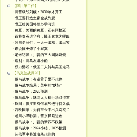
【阿川第二任】
· 川普级战列舰：2030年才开工
· 懂王要打造土豪金战列舰
· 懂王给美国将领办学习班
· 黄豆，美丽的黄豆，还有阿根廷
· 百将奉召进华府，懂王究竟为哪般
· 阿川走马灯，一天一出戏，出出皆
· 谁说懂王炸了个寂寞
· 老米访谈：川普的三大国际麻烦
· 送别：川马友谊小船
· 权力游戏：俄国二人转与美国走马
【乌克兰战局20】
· 俄乌战争：有谁骨子里不想停
· 俄乌战争结局：美中的“默契”
· 俄乌战争：2026预测
· 俄乌战争：蛛网无人机行动取得重
· 质问：俄罗斯有何底气进行持久战
· 西欧国家，为何至今不出兵乌克兰
· 老川小泽吵架，普京抓紧进攻
· 俄乌战争：川普的新四不政策
· 俄乌战争：2024小结，2025预测
· 从俄军中将遭暗杀想到的