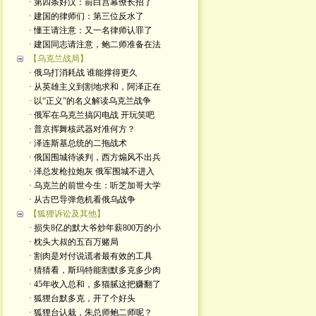
· 第四条好汉：前白宫幕僚长招了
· 建国的律师们：第三位反水了
· 懂王请注意：又一名律师认罪了
· 建国同志请注意，鲍二师准备在法
【乌克兰战局】
· 俄乌打消耗战 谁能撑得更久
· 从英雄主义到割地求和，阿泽正在
· 以“正义”的名义解读乌克兰战争
· 俄军在乌克兰搞闪电战 开玩笑吧
· 普京挥舞核武器对准何方？
· 泽连斯基总统的二拖战术
· 俄国围城待谈判，西方煽风不出兵
· 泽总发枪拉炮灰 俄军围城不进入
· 乌克兰的前世今生：听芝加哥大学
· 从古巴导弹危机看俄乌战争
【狐狸诉讼及其他】
· 损失8亿的默大爷炒年薪800万的小
· 枕头大叔的五百万赌局
· 割肉是对付说谎者最有效的工具
· 猜猜看，斯玛特能割默多克多少肉
· 45年收入总和，多猫腻这把赚翻了
· 狐狸台默多克，开了个好头
· 狐狸台认栽，朱总师鲍二师呢？