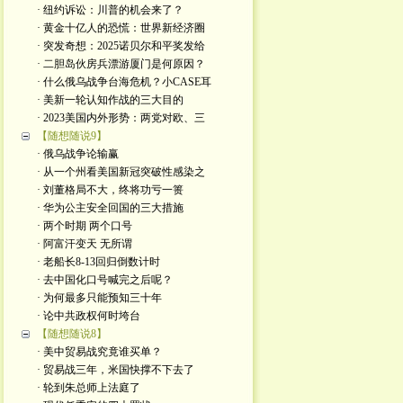
· 纽约诉讼：川普的机会来了？
· 黄金十亿人的恐慌：世界新经济圈
· 突发奇想：2025诺贝尔和平奖发给
· 二胆岛伙房兵漂游厦门是何原因？
· 什么俄乌战争台海危机？小CASE耳
· 美新一轮认知作战的三大目的
· 2023美国内外形势：两党对欧、三
【随想随说9】
· 俄乌战争论输赢
· 从一个州看美国新冠突破性感染之
· 刘董格局不大，终将功亏一篑
· 华为公主安全回国的三大措施
· 两个时期 两个口号
· 阿富汗变天 无所谓
· 老船长8-13回归倒数计时
· 去中国化口号喊完之后呢？
· 为何最多只能预知三十年
· 论中共政权何时垮台
【随想随说8】
· 美中贸易战究竟谁买单？
· 贸易战三年，米国快撑不下去了
· 轮到朱总师上法庭了