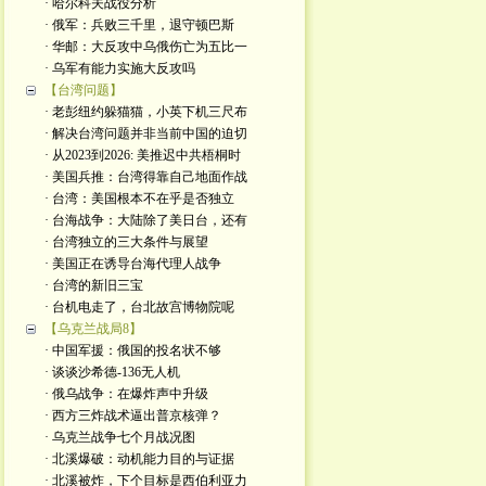
· 哈尔科夫战役分析
· 俄军：兵败三千里，退守顿巴斯
· 华邮：大反攻中乌俄伤亡为五比一
· 乌军有能力实施大反攻吗
【台湾问题】
· 老彭纽约躲猫猫，小英下机三尺布
· 解决台湾问题并非当前中国的迫切
· 从2023到2026: 美推迟中共梧桐时
· 美国兵推：台湾得靠自己地面作战
· 台湾：美国根本不在乎是否独立
· 台海战争：大陆除了美日台，还有
· 台湾独立的三大条件与展望
· 美国正在诱导台海代理人战争
· 台湾的新旧三宝
· 台机电走了，台北故宫博物院呢
【乌克兰战局8】
· 中国军援：俄国的投名状不够
· 谈谈沙希德-136无人机
· 俄乌战争：在爆炸声中升级
· 西方三炸战术逼出普京核弹？
· 乌克兰战争七个月战况图
· 北溪爆破：动机能力目的与证据
· 北溪被炸，下个目标是西伯利亚力