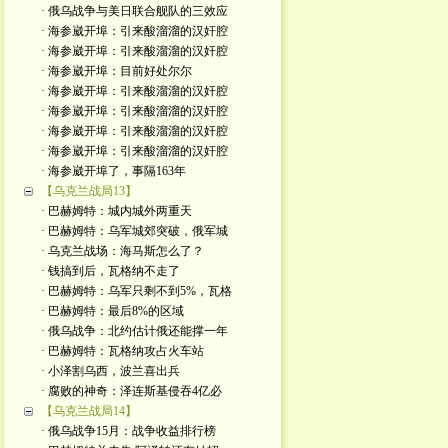
· 俄乌战争与美日联合舰队的三效应
· 海参崴开埠：引来酸溜溜的汉奸腔
· 海参崴开埠：引来酸溜溜的汉奸腔
· 海参崴开埠：目前好处尔尔
· 海参崴开埠：引来酸溜溜的汉奸腔
· 海参崴开埠：引来酸溜溜的汉奸腔
· 海参崴开埠：引来酸溜溜的汉奸腔
· 海参崴开埠：引来酸溜溜的汉奸腔
· 海参崴开埠了，事隔163年
【乌克兰战局13】
· 巴赫姆特：城内城外两重天
· 巴赫姆特：乌军城郊突破，俄军城
· 乌克兰战场：海马斯怎么了？
· 钱搞到后，瓦格纳不走了
· 巴赫姆特：乌军只剩不到5%，瓦格
· 巴赫姆特：最后8%的区域
· 俄乌战争：北约估计俄还能撑一年
· 巴赫姆特：瓦格纳攻占火车站
· 小泽割乌西，波兰喜出兵
· 腐败的神奇：泽连斯基侵吞4亿必
【乌克兰战局14】
· 俄乌战争15月：战争收益排行榜