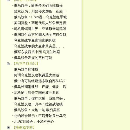
· 俄乌战争：欧洲帝国们面临抉择
· 普京认为：川普停火28条，还差一
· 俄乌战争：CNN说，乌克兰红军城
· 美国算盘：两场代理人战争绑定俄
· 司机甩锅满世界，亚速原来是流氓
· 俄国对付西方的四大法宝与持久战
· 乌克兰战争赢家输家的判据
· 乌克兰战争的大赢家其实是。。。
· 俄军东攻西扰中围 乌克兰吃紧
· 俄乌战争发展的三种可能
【乌克兰战局16】
· 俄乌战争的性质
· 何谓乌克兰反攻取得重大突破
· 俄中有可能组建远东联合部队吗？
· 俄乌长期消耗战：产能、储备、后
· 瓦格纳：想去立陶宛波兰逛逛
· 俄乌战争：你炸大桥，我毁码头，
· 乌克兰反攻一月半：拉锯战继续
· 俄乌战争：大炮一响 欧穷美富
· 北约峰会显示：巨鳄开始瓜分乌克
· 北约7月峰会：小泽不开心
【海参崴专栏】