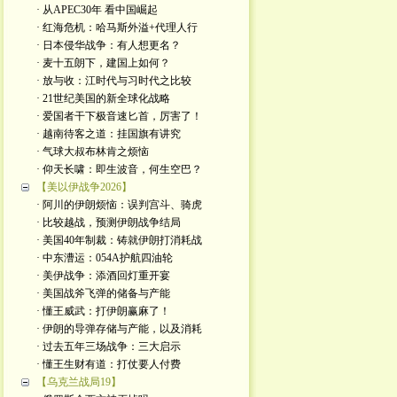
· 从APEC30年 看中国崛起
· 红海危机：哈马斯外溢+代理人行
· 日本侵华战争：有人想更名？
· 麦十五朗下，建国上如何？
· 放与收：江时代与习时代之比较
· 21世纪美国的新全球化战略
· 爱国者干下极音速匕首，厉害了！
· 越南待客之道：挂国旗有讲究
· 气球大叔布林肯之烦恼
· 仰天长啸：即生波音，何生空巴？
【美以伊战争2026】
· 阿川的伊朗烦恼：误判宫斗、骑虎
· 比较越战，预测伊朗战争结局
· 美国40年制裁：铸就伊朗打消耗战
· 中东漕运：054A护航四油轮
· 美伊战争：添酒回灯重开宴
· 美国战斧飞弹的储备与产能
· 懂王威武：打伊朗赢麻了！
· 伊朗的导弹存储与产能，以及消耗
· 过去五年三场战争：三大启示
· 懂王生财有道：打仗要人付费
【乌克兰战局19】