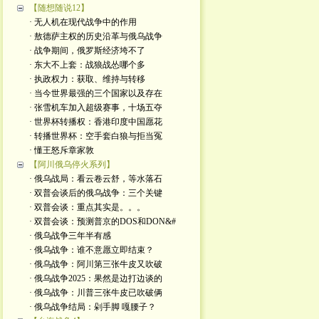
【随想随说12】
· 无人机在现代战争中的作用
· 敖德萨主权的历史沿革与俄乌战争
· 战争期间，俄罗斯经济垮不了
· 东大不上套：战狼战怂哪个多
· 执政权力：获取、维持与转移
· 当今世界最强的三个国家以及存在
· 张雪机车加入超级赛事，十场五夺
· 世界杯转播权：香港印度中国愿花
· 转播世界杯：空手套白狼与拒当冤
· 懂王怒斥章家敦
【阿川俄乌停火系列】
· 俄乌战局：看云卷云舒，等水落石
· 双普会谈后的俄乌战争：三个关键
· 双普会谈：重点其实是。。。
· 双普会谈：预测普京的DOS和DON&#
· 俄乌战争三年半有感
· 俄乌战争：谁不意愿立即结束？
· 俄乌战争：阿川第三张牛皮又吹破
· 俄乌战争2025：果然是边打边谈的
· 俄乌战争：川普三张牛皮已吹破俩
· 俄乌战争结局：剁手脚 嘎腰子？