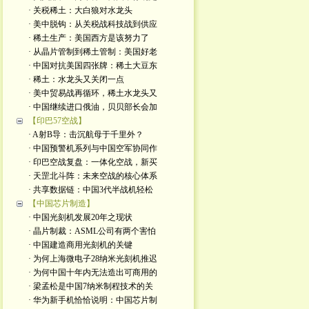
· 关税稀土：大白狼对水龙头
· 美中脱钩：从关税战科技战到供应
· 稀土生产：美国西方是该努力了
· 从晶片管制到稀土管制：美国好老
· 中国对抗美国四张牌：稀土大豆东
· 稀土：水龙头又关闭一点
· 美中贸易战再循环，稀土水龙头又
· 中国继续进口俄油，贝贝部长会加
【印巴57空战】
· A射B导：击沉航母于千里外？
· 中国预警机系列与中国空军协同作
· 印巴空战复盘：一体化空战，新买
· 天罡北斗阵：未来空战的核心体系
· 共享数据链：中国3代半战机轻松
【中国芯片制造】
· 中国光刻机发展20年之现状
· 晶片制裁：ASML公司有两个害怕
· 中国建造商用光刻机的关键
· 为何上海微电子28纳米光刻机推迟
· 为何中国十年内无法造出可商用的
· 梁孟松是中国7纳米制程技术的关
· 华为新手机恰恰说明：中国芯片制