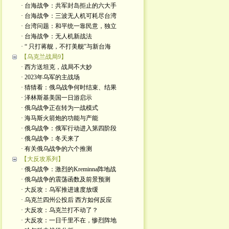
· 台海战争：共军封岛拒止的六大手
· 台海战争：三波无人机可耗尽台湾
· 台湾问题：和平统一靠民意，独立
· 台海战争：无人机新战法
· “ 只打蒋舰，不打美舰”与新台海
【乌克兰战局9】
· 西方送坦克，战局不大妙
· 2023年乌军的主战场
· 猜猜看：俄乌战争何时结束、结果
· 泽林斯基美国一日游启示
· 俄乌战争正在转为一战模式
· 海马斯火箭炮的功能与产能
· 俄乌战争：俄军行动进入第四阶段
· 俄乌战争：冬天来了
· 有关俄乌战争的六个推测
【大反攻系列】
· 俄乌战争：激烈的Kreminna阵地战
· 俄乌战争的震荡函数及前景预测
· 大反攻：乌军推进速度放缓
· 乌克兰四州公投后 西方如何反应
· 大反攻：乌克兰打不动了？
· 大反攻：一日千里不在，惨烈阵地