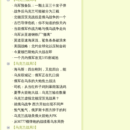
· 乌军预备队：一颗土豆三十发子弹
· 战争后乌克兰可能被分为三截
· 北顿涅茨克战役是俄乌战争的一个
· 古巴导弹危机：你不知道的惊天内
· 当前俄军作战方略与俄乌战争走向
· 乌军从亚速钢铁厂“撤离”
· 莫道亚速海床浅，鲨鱼条条破浪来
· 美国战略：北约全球化以压制金砖
· 今夏顿巴斯炮兵大战在即
· 一个月内俄军攻克3.95座城池
【乌克兰战局5】
· 海马斯：四台刚到，又批四台，能
· 乌东双城记：俄军正在扎口袋
· 俄军在乌东的大炮焦土战法
· 司机：从当红炸子鸡到暴雨落汤鸡
· 夏季火箭炮大战：乌克兰输在数量
· 乌克兰虚报北顿涅茨克战果？
· 就俄乌战争 西方开始出现不同声
· 氖气氪气，俄罗斯卡西方脖子的利
· 乌克兰战场美俄火箭炮大PK
· 从M777榴弹炮的战绩看乌东局势
【乌克兰战局3】