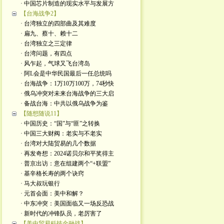
· 中国芯片制造的现实水平与发展方
【台海战争2】
· 台湾独立的四部曲及其难度
· 扁九、蔡十、赖十二
· 台湾独立之三定律
· 台湾问题，有四点
· 风乍起，气球又飞台湾岛
· 阿L会是中华民国最后一任总统吗
· 台海战争：1万10万100万，74秒快
· 俄乌冲突对未来台海战争的三大启
· 备战台海：中共以俄乌战争为鉴
【随想随说11】
· 中国历史：“国”与“匪”之转换
· 中国三大财阀：老实与不老实
· 台湾对大陆贸易的几个数据
· 再发奇想：2024诺贝尔和平奖得主
· 普京出访：意在组建两个“+联盟”
· 基辛格长寿的两个诀窍
· 马大叔玩银行
· 元首会面：美中和解？
· 中东冲突：美国面临又一场反恐战
· 新时代的冲锋队员，老厉害了
【美中贸易科技金融战】