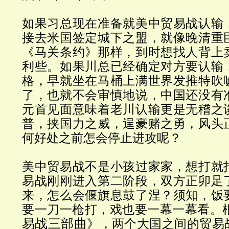
如果习总现在准备就美中贸易战认输
接去米国签定城下之盟，就像晚清重
《马关条约》那样，到时想找人背上
利些。如果川总已经确定对方要认输
格，早就坐在马桶上满世界发推特吹
了，也就不会审慎地说，中国还没有
元首见面意味着老川认输更是无稽之
普，挟国力之威，逞豪赌之勇，风头
何好处之前怎会停止进攻呢？
美中贸易战不是小孩过家家，想打就
易战刚刚进入第二阶段，双方正卯足
来，怎么会偃旗息鼓了涅？须知，饭
要一刀一枪打，戏也要一幕一幕看。
易战三部曲
》，两个大国之间的贸易