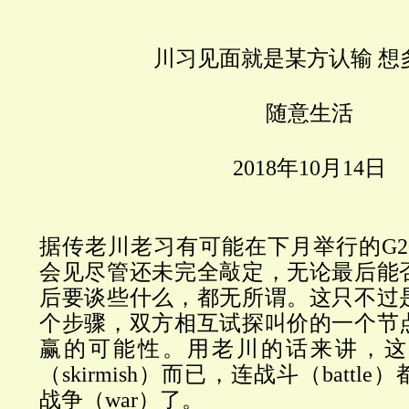
川习见面就是某方认输
想
随意生活
2018
年
10
月
14
日
据传老川老习有可能在下月举行的G2
会见尽管还未完全敲定，无论最后能
后要谈些什么，都无所谓。这只不过
个步骤，双方相互试探叫价的一个节
赢的可能性。用老川的话来讲，这
（skirmish）而已，连战斗（batt
战争（war）了。