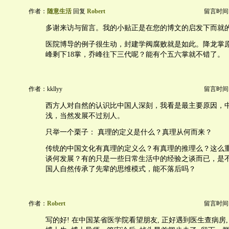
作者：
随意生活
回复
Robert
留言时间：20
多谢来访与留言。我的小贴正是在您的博文的启发下而就
医院博导的例子很生动，封建学阀腐败就是如此。降龙掌原
峰剩下18掌，乔峰往下三代呢？能有个五六掌就不错了。
作者：kkllyy
留言时间：20
西方人对自然的认识比中国人深刻，我看是最主要原因，
浅，当然发展不过别人。
只举一个栗子： 真理的定义是什么？真理从何而来？
传统的中国文化有真理的定义么？有真理的推理么？这么
谈何发展？有的只是一些日常生活中的经验之谈而已，是
国人自然传承了先辈的思维模式，能不落后吗？
作者：
Robert
留言时间：20
写的好! 在中国某省医学院看望朋友, 正好遇到医生查病房