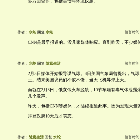
多方面合作，包括美债与环境议题。
作者：
水蛇
回复
水蛇
留言时间：20
CNN是最早报道的。没几家媒体响应。直到昨天，不少媒
作者：
水蛇
回复
随意生活
留言时间：20
2月3日媒体开始报导谍气球。4日美国气象局曾提出，气球
土。结果美国议员们不依不饶，当天飞机导弹上天。
而就在2月3日，俄亥俄火车脱轨，10节车厢有毒气体泄露
几个发声。
昨天，包括CNN等媒体，才陆续报道此事。因为发现大量
拜登政府10天后才表态。
作者：
随意生活
回复
水蛇
留言时间：20