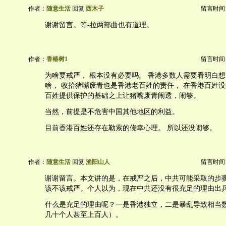
作者：
随意生活
回复
西木子
留言时间：20
谢谢留言。等-拉两部曲也有道理。
作者：
香椿树1
留言时间：20
为啥要戒严， 根本没有必要吗。 香港多数人需要看明白
啥， 收拾猪嘴废青也是香港老百姓的责任， 在香港百姓
百姓提供保护的基础之上让猪嘴废青闹透，闹够。
当然，前提是不危害中国其他地区的利益。
目前香港百姓还存在勒索的侥幸心理。 所以还没闹够。
作者：
随意生活
回复
渔阳山人
留言时间：20
谢谢留言。本文讲的是，在戒严之后，中共可能采取的步
该不该戒严。个人以为，现在中共还没有很充足的理由出
什么是充足的理由呢？一是香港独立，二是暴乱导致相当
几十个人甚至上百人）。