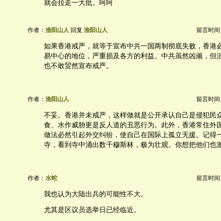
就会拉走一大批。呵呵
作者：
渔阳山人
回复
渔阳山人
留言时间：20
如果香港戒严，就等于宣布中共一国两制彻底失败，香港
易中心的地位，严重损及各方的利益。中共虽然凶顽，但
也不敢贸然宣布戒严。
作者：
渔阳山人
留言时间：20
不妥。香港并未戒严，这样做就是公开承认自己是侵犯民
食、水作威胁更是反人道的丑恶行为。此外，香港常住外国
做法必然引起外交纠纷，使自己在国际上孤立无援。记得
寺，看到寺中涌出数千穆斯林，极为壮观。你想把他们也
作者：
水蛇
留言时间：20
我也认为大陆出兵的可能性不大。
尤其是区议员选举日已经临近。