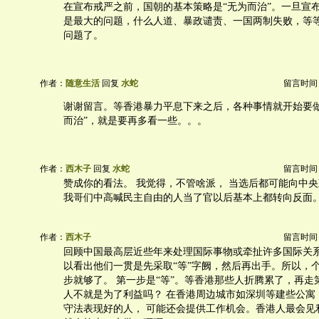
在宣布戒严之前，国朝的基本策略是“无为而治”。一旦宣
是最大的问题，什么人道、暴政谴责、一国两制失败，等
问题了。
作者：
随意生活
回复
水蛇
留言时间：20
谢谢留言。等香港暴力平息下来之后，各种事情就开始要做
而治”，就是要再多看一些。。。
作者：
西木子
回复
水蛇
留言时间：20
赞成你的看法。 我觉得，不管啥派， 当选后都可能向中央
我哥们中高喊民主自由的人当了官以后基本上都转向反面。
作者：
西木子
留言时间：20
回顾中国最高层近些年来处理国际事物或牵扯许多国际关系
以看出他们一贯是先采取“等”字阙，然后再出手。所以，个
步就够了。 第一步是“等”。等香港那些人折腾累了，再走第
人不就是为了利益吗？ 在香港周边城市如深圳等建些公寓
守法表现好的人， 可能还会提供工作机会。香港人最会见