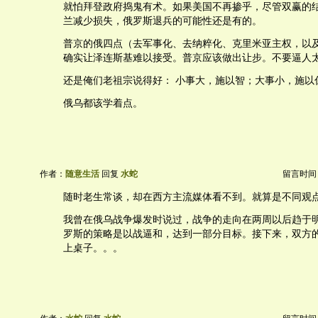
就怕拜登政府捣鬼有术。如果美国不再掺乎，尽管双赢的
兰减少损失，俄罗斯退兵的可能性还是有的。
普京的俄四点（去军事化、去纳粹化、克里米亚主权，以
确实让泽连斯基难以接受。普京应该做出让步。不要逼人
还是俺们老祖宗说得好： 小事大，施以智；大事小，施以
俄乌都该学着点。
作者：
随意生活
回复
水蛇
留言时间：20
随时老生常谈，却在西方主流媒体看不到。就算是不同观
我曾在俄乌战争爆发时说过，战争的走向在两周以后趋于
罗斯的策略是以战逼和，达到一部分目标。接下来，双方
上桌子。。。