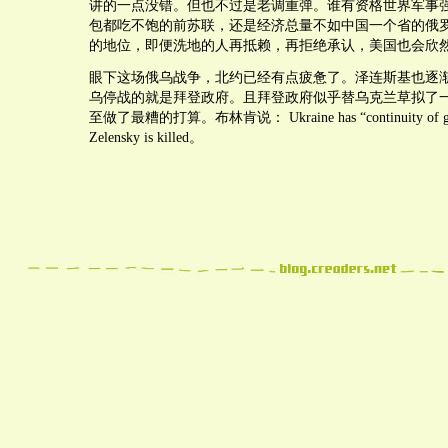
讲的一点没错。但也不过是老调重弹。谁有资格世界军事
包都吃不饱的前苏联，还是经济总量不如中国一个省的俄
的地位，即便洗地的人再抵赖，再拒绝承认，美国也会欣
眼下这场俄乌战争，北约已经有点疲惫了。泽连斯基也逐
乌停战的就是拜登政府。且拜登政府似乎替乌克兰草拟了
至做了最糟的打算。布林肯说： Ukraine has “continuity of gove
Zelensky is killed。