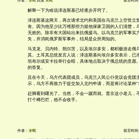
作者：
水蛇
回复
水蛇
留言时间：20
解释一下为啥说泽连斯基已经逐步开窍了。
泽连斯基这两天，再次请求北约和美国在乌克兰上空世立
丧。因为他至少比万维那些力挺他保家卫国的人们清楚，
无效的。除非有大国站出来抗俄援乌。以乌克兰的军事实
失，并消耗俄罗斯军事外，结局是众所周知的。
马克龙、贝内特、朔尔茨，以及埃尔多安，都积极游走俄
其。土耳其总统发言人说：泽连斯基向埃尔多安表示，已
坦布尔或安卡拉举行会晤，具体地点取决于俄总统的意愿
的答复。
且在今天，乌方代表团成员，乌克兰人民公仆党议会党团
示，乌方不再致力于提交加入北约申请，而是将讨论某种“
赶脚看到曙光了。当然，不会一蹴而就。普京这小老儿，
打个稀巴烂，他不会收手。
作者：
水蛇
留言时间：20