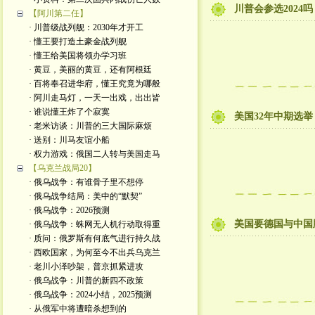
川普会参选2024吗
【阿川第二任】
· 川普级战列舰：2030年才开工
· 懂王要打造土豪金战列舰
· 懂王给美国将领办学习班
· 黄豆，美丽的黄豆，还有阿根廷
· 百将奉召进华府，懂王究竟为哪般
· 阿川走马灯，一天一出戏，出出皆
· 谁说懂王炸了个寂寞
美国32年中期选
· 老米访谈：川普的三大国际麻烦
· 送别：川马友谊小船
· 权力游戏：俄国二人转与美国走马
【乌克兰战局20】
· 俄乌战争：有谁骨子里不想停
· 俄乌战争结局：美中的“默契”
· 俄乌战争：2026预测
美国要德国与中国
· 俄乌战争：蛛网无人机行动取得重
· 质问：俄罗斯有何底气进行持久战
· 西欧国家，为何至今不出兵乌克兰
· 老川小泽吵架，普京抓紧进攻
· 俄乌战争：川普的新四不政策
· 俄乌战争：2024小结，2025预测
· 从俄军中将遭暗杀想到的