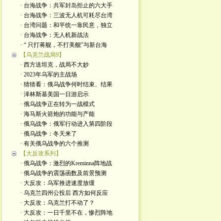
· 台海战争：共军封岛拒止的六大手
· 台海战争：三波无人机可耗尽台湾
· 台湾问题：和平统一靠民意，独立
· 台海战争：无人机新战法
· “ 只打蒋舰，不打美舰”与新台海
【乌克兰战局9】
· 西方送坦克，战局不大妙
· 2023年乌军的主战场
· 猜猜看：俄乌战争何时结束、结果
· 泽林斯基美国一日游启示
· 俄乌战争正在转为一战模式
· 海马斯火箭炮的功能与产能
· 俄乌战争：俄军行动进入第四阶段
· 俄乌战争：冬天来了
· 有关俄乌战争的六个推测
【大反攻系列】
· 俄乌战争：激烈的Kreminna阵地战
· 俄乌战争的震荡函数及前景预测
· 大反攻：乌军推进速度放缓
· 乌克兰四州公投后 西方如何反应
· 大反攻：乌克兰打不动了？
· 大反攻：一日千里不在，惨烈阵地