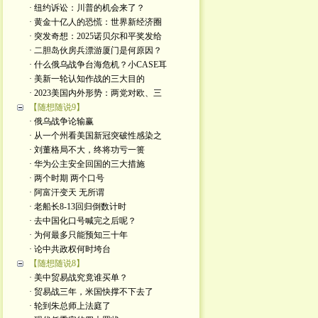
· 纽约诉讼：川普的机会来了？
· 黄金十亿人的恐慌：世界新经济圈
· 突发奇想：2025诺贝尔和平奖发给
· 二胆岛伙房兵漂游厦门是何原因？
· 什么俄乌战争台海危机？小CASE耳
· 美新一轮认知作战的三大目的
· 2023美国内外形势：两党对欧、三
【随想随说9】
· 俄乌战争论输赢
· 从一个州看美国新冠突破性感染之
· 刘董格局不大，终将功亏一篑
· 华为公主安全回国的三大措施
· 两个时期 两个口号
· 阿富汗变天 无所谓
· 老船长8-13回归倒数计时
· 去中国化口号喊完之后呢？
· 为何最多只能预知三十年
· 论中共政权何时垮台
【随想随说8】
· 美中贸易战究竟谁买单？
· 贸易战三年，米国快撑不下去了
· 轮到朱总师上法庭了