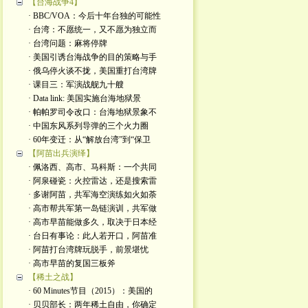
【台海战争4】
· BBC/VOA：今后十年台独的可能性
· 台湾：不愿统一，又不愿为独立而
· 台湾问题：麻将停牌
· 美国引诱台海战争的目的策略与手
· 俄乌停火谈不拢，美国重打台湾牌
· 课目三：军演战舰九十艘
· Data link: 美国实施台海地狱景
· 帕帕罗司令改口：台海地狱景象不
· 中国东风系列导弹的三个火力圈
· 60年变迁：从“解放台湾”到“保卫
【阿苗出兵演绎】
· 佩洛西、高市、马科斯：一个共同
· 阿泉碰瓷：火控雷达，还是搜索雷
· 多谢阿苗，共军海空演练如火如荼
· 高市帮共军第一岛链演训，共军做
· 高市早苗能做多久，取决于日本经
· 台日有事论：此人若开口，阿苗准
· 阿苗打台湾牌玩脱手，前景堪忧
· 高市早苗的复国三板斧
【稀土之战】
· 60 Minutes节目（2015）：美国的
· 贝贝部长：两年稀土自由，你确定