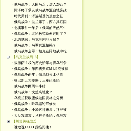
· 俄乌战争：人困马乏，进入2025？
· 阿泽终于承认俄乌战争源自地缘政
· 时代周刊：泽连斯基的孤独之征
· 俄乌战争：波兰累了，西方其它国
· 北溪事件一年后：俄国的天然气生
· 俄乌战争：北约教范条例过时了？
· 北约试探：乌克兰割地入帮？
· 俄乌战争：乌军兵源枯竭？
· 俄乌战争启示：坦克在阵地战中吃
【乌克兰战局18】
· 敖德萨主权的历史沿革与俄乌战争
· 俄乌战争：第四辆美式M1坦克被摧
· 俄乌战争两年：俄乌战损比估算
· 顿巴斯五大要塞：三座已沦陷
· 俄乌战争两周年小结
· 俄乌战争：戈兰高地化？
· 乌克兰获欧盟候选国资格之分析
· 俄乌战争：唯武器论可修矣
· 俄乌战争：小泽乞讨未果，拜登被
· 大反攻结束，马林卡沦陷，俄乌攻
【川普关税战2】
· 谁敢说TACO 我掐死他！