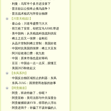
· 利曼：乌军半个多月还没拿下
· 普京欲以公投终止俄乌战争？
· 普京战术核武与拜登台独牌
【川普关税战1】
· 釜山会：川老爷盛赞习大大
· 荷兰抢了安世，却把宝马ASML带进
· 美中脱钩：从关税战科技战到供应
· 稀土之后又一张牌：金刚石
· 从晶片管制到稀土管制：美国好老
· 中国对抗美国四张牌：稀土大豆东
· 阿川征收港口费：祝九歌
· 中国：原来市场也是好筹码
· 豆豆：中国会一点一点买，跟懂王
· 美国2025秋收起义
【东风系列】
· 中国反台独区域拒止的利器：东风
· 东风-31AG：因泄密而改版的故事
【阿贵频道】
· 阿贵，班农特赦了，你呢？
· 阿贵宣称：美司法部与中共深度合
· 阿贵被捕前谈SVB，得罪的人浮出
· 阿贵进局子：诈骗了不该诈骗的人