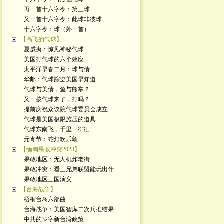
· 再一首十六字令：第三球
· 又一首十六字令：此球非彼球
· 十六字令：球（外一首）
【高飞的气球】
· 夏威夷：惊见神秘气球
· 美国打气球的六个效应
· 太平洋早春二月：球与债
· 华邮：气球踪迹美国早知道
· 气球与美债，鱼与熊掌？
· 又一拨气球来了，打吗？
· 提前庆祝众议院气球委员会成立
· 气球是美国极限施压的道具
· 气球东南飞，千里一徘徊
· 元宵节：蛇灯欢乐颂
【缅甸果敢冲突2023】
· 果敢地区：无人机炸老街
· 果敢冲突：看三兄弟联盟能玩出什
· 果敢地区三国演义
【台海战争】
· 梧桐台岛六部曲
· 台海战争：美国智库二次兵推结果
· 中共的32字新台湾政策