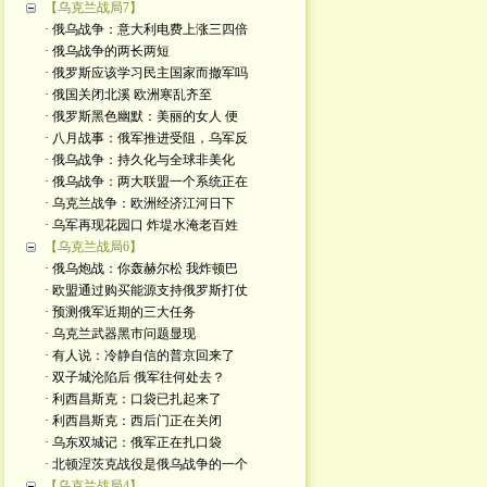
【乌克兰战局7】
· 俄乌战争：意大利电费上涨三四倍
· 俄乌战争的两长两短
· 俄罗斯应该学习民主国家而撤军吗
· 俄国关闭北溪 欧洲寒乱齐至
· 俄罗斯黑色幽默：美丽的女人 便
· 八月战事：俄军推进受阻，乌军反
· 俄乌战争：持久化与全球非美化
· 俄乌战争：两大联盟一个系统正在
· 乌克兰战争：欧洲经济江河日下
· 乌军再现花园口 炸堤水淹老百姓
【乌克兰战局6】
· 俄乌炮战：你轰赫尔松 我炸顿巴
· 欧盟通过购买能源支持俄罗斯打仗
· 预测俄军近期的三大任务
· 乌克兰武器黑市问题显现
· 有人说：冷静自信的普京回来了
· 双子城沦陷后 俄军往何处去？
· 利西昌斯克：口袋已扎起来了
· 利西昌斯克：西后门正在关闭
· 乌东双城记：俄军正在扎口袋
· 北顿涅茨克战役是俄乌战争的一个
【乌克兰战局4】