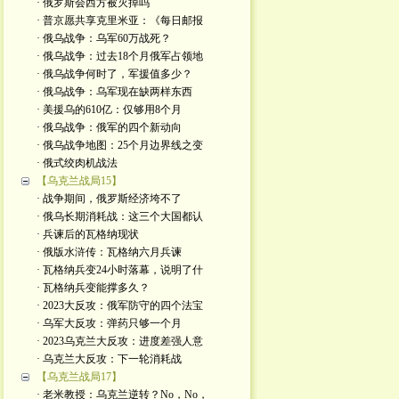
· 俄罗斯会西方被灭掉吗
· 普京愿共享克里米亚：《每日邮报
· 俄乌战争：乌军60万战死？
· 俄乌战争：过去18个月俄军占领地
· 俄乌战争何时了，军援值多少？
· 俄乌战争：乌军现在缺两样东西
· 美援乌的610亿：仅够用8个月
· 俄乌战争：俄军的四个新动向
· 俄乌战争地图：25个月边界线之变
· 俄式绞肉机战法
【乌克兰战局15】
· 战争期间，俄罗斯经济垮不了
· 俄乌长期消耗战：这三个大国都认
· 兵谏后的瓦格纳现状
· 俄版水浒传：瓦格纳六月兵谏
· 瓦格纳兵变24小时落幕，说明了什
· 瓦格纳兵变能撑多久？
· 2023大反攻：俄军防守的四个法宝
· 乌军大反攻：弹药只够一个月
· 2023乌克兰大反攻：进度差强人意
· 乌克兰大反攻：下一轮消耗战
【乌克兰战局17】
· 老米教授：乌克兰逆转？No，No，