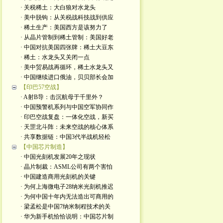
· 关税稀土：大白狼对水龙头
· 美中脱钩：从关税战科技战到供应
· 稀土生产：美国西方是该努力了
· 从晶片管制到稀土管制：美国好老
· 中国对抗美国四张牌：稀土大豆东
· 稀土：水龙头又关闭一点
· 美中贸易战再循环，稀土水龙头又
· 中国继续进口俄油，贝贝部长会加
【印巴57空战】
· A射B导：击沉航母于千里外？
· 中国预警机系列与中国空军协同作
· 印巴空战复盘：一体化空战，新买
· 天罡北斗阵：未来空战的核心体系
· 共享数据链：中国3代半战机轻松
【中国芯片制造】
· 中国光刻机发展20年之现状
· 晶片制裁：ASML公司有两个害怕
· 中国建造商用光刻机的关键
· 为何上海微电子28纳米光刻机推迟
· 为何中国十年内无法造出可商用的
· 梁孟松是中国7纳米制程技术的关
· 华为新手机恰恰说明：中国芯片制