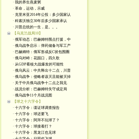
· 我的养生燕麦粥
· 革命，运动，示威
· 克里米亚2014年公投：多少国家认
· 科索沃独立30年后多少国家承认
· 川普总统的一生，是。。。
【乌克兰战局10】
· 俄军动态：巴赫姆特围点打援，中
· 俄乌战争启示：弹药储备与军工产
· 巴赫姆特：俄军形成反C状包围圈
· 俄乌对峙：花园口，四久歌
· 从GDP看核大战爆发的可能性
· 俄乌风云：中共释出十二点，川普
· 俄乌战争：侵略者该灭且能被灭掉
· 关于中共俄乌战争十二点之我见
· 战况分析：巴赫姆特失守成定局
· 俄乌战争11个月战况图
【球之十六字令】
· 十六字令：谍证球调查报告
· 十六字令：球还要飞
· 十六字令：阿拜不玩球了？
· 十六字令：球接着打？
· 十六字令：黑龙江也见球
· 十六字令：日照也飞球