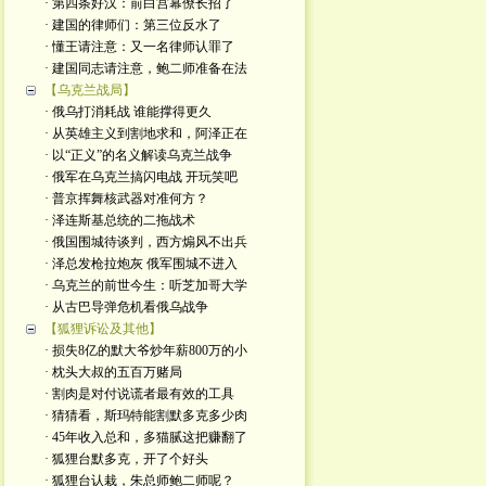
· 第四条好汉：前白宫幕僚长招了
· 建国的律师们：第三位反水了
· 懂王请注意：又一名律师认罪了
· 建国同志请注意，鲍二师准备在法
【乌克兰战局】
· 俄乌打消耗战 谁能撑得更久
· 从英雄主义到割地求和，阿泽正在
· 以“正义”的名义解读乌克兰战争
· 俄军在乌克兰搞闪电战 开玩笑吧
· 普京挥舞核武器对准何方？
· 泽连斯基总统的二拖战术
· 俄国围城待谈判，西方煽风不出兵
· 泽总发枪拉炮灰 俄军围城不进入
· 乌克兰的前世今生：听芝加哥大学
· 从古巴导弹危机看俄乌战争
【狐狸诉讼及其他】
· 损失8亿的默大爷炒年薪800万的小
· 枕头大叔的五百万赌局
· 割肉是对付说谎者最有效的工具
· 猜猜看，斯玛特能割默多克多少肉
· 45年收入总和，多猫腻这把赚翻了
· 狐狸台默多克，开了个好头
· 狐狸台认栽，朱总师鲍二师呢？