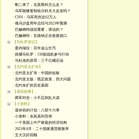
· 豹二来了，去莫斯科怎么走？
· 乌军能够复制哈尔科夫大反攻吗？
· CNN：乌军死伤近62万人
· 俄乌沙盘周年总结与2023年预测
· 巴赫姆特战役重要，谁说的？
· 巴赫姆特：瓦格纳正在收拢袋口
【马杜罗游记】
· 委内瑞拉：百年金山乞丐
· 抓捕马杜罗：150架战机参与行动
· 马杜洛的原罪：三千亿桶石油
【北约亚太扩张】
· 北约亚太扩张：中国的短板
· 北约亚太版：既定政策，四大问题
· 北约东扩的历史基因
【成语故事】
· 两军对垒：小不忍则乱大谋
【小资料】
· 退休前的计划：八部十六掌
· 小资料：东风系列导弹
· 一个美国上中产家庭的经济结构
· 2023年4月：二十国家通货膨胀率
· 五大汉奸回顾