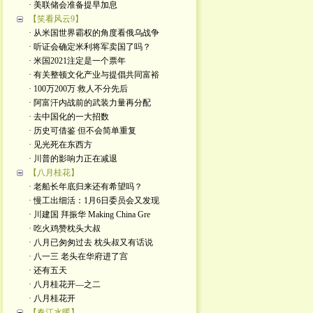
· 美联储会准备提早加息
【笑看风云9】
· 从米国世界霸权的角度看俄乌战争
· 听证会确定米利将军卖国了吗？
· 米国2021注定是一个票年
· 有关整顿文化产业与提倡共同富裕
· 100万200万 救人不分先后
· 阿富汗内战前的武装力量再分配
· 去中国化的一大招数
· 历史可借鉴 但不会简单重复
· 见光死在东西方
· 川普的影响力正在减退
【八月桂花】
· 老船长年底归来还有希望吗？
· 慢工出细活：1月6日委员会又发现
· 川建国 拜振华 Making China Gre
· 吃火鸡赞枕头大叔
· 八月已匆匆过去 枕头叔又有话说
· 八一三 老头在华府进了宫
· 还有五天
· 八月桂花开—之二
· 八月桂花开
【春江水暖】