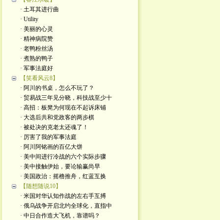
· 土耳其进行曲
· Utility
· 美丽的心灵
· 精神病院赞
· 老鸭粉丝汤
· 煮熟的鸭子
· 军事法庭好
【笑看风云8】
· 阿川的书桌，怎么不玩了？
· 贸易战三年见分晓，科技战至少十
· 高招：板凳为何现在不起诉床铺
· 大选后共和党政客的两步棋
· 被处决的克老太还魂了！
· 厉害了我的军事法庭
· 阿川阿铭画的百亿大饼
· 美中间进行冷战的六个实际步骤
· 美中接触伊始，要论输赢尚早
· 美国政治：摇橹推舟，红蓝互换
【随想随说10】
· 米国对华认知作战的左右手互搏
· 俄乌战争开启北约全球化，直指中
· 中日合作造大飞机，靠谱吗？