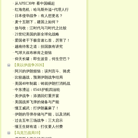
· 从APEC30年 看中国崛起
· 红海危机：哈马斯外溢+代理人行
· 日本侵华战争：有人想更名？
· 麦十五朗下，建国上如何？
· 放与收：江时代与习时代之比较
· 21世纪美国的新全球化战略
· 爱国者干下极音速匕首，厉害了！
· 越南待客之道：挂国旗有讲究
· 气球大叔布林肯之烦恼
· 仰天长啸：即生波音，何生空巴？
【美以伊战争2026】
· 阿川的伊朗烦恼：误判宫斗、骑虎
· 比较越战，预测伊朗战争结局
· 美国40年制裁：铸就伊朗打消耗战
· 中东漕运：054A护航四油轮
· 美伊战争：添酒回灯重开宴
· 美国战斧飞弹的储备与产能
· 懂王威武：打伊朗赢麻了！
· 伊朗的导弹存储与产能，以及消耗
· 过去五年三场战争：三大启示
· 懂王生财有道：打仗要人付费
【乌克兰战局19】