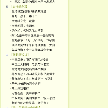
· 中国芯片制造的现实水平与发展方
【台海战争2】
· 台湾独立的四部曲及其难度
· 扁九、蔡十、赖十二
· 台湾独立之三定律
· 台湾问题，有四点
· 风乍起，气球又飞台湾岛
· 阿L会是中华民国最后一任总统吗
· 台海战争：1万10万100万，74秒快
· 俄乌冲突对未来台海战争的三大启
· 备战台海：中共以俄乌战争为鉴
【随想随说11】
· 中国历史：“国”与“匪”之转换
· 中国三大财阀：老实与不老实
· 台湾对大陆贸易的几个数据
· 再发奇想：2024诺贝尔和平奖得主
· 普京出访：意在组建两个“+联盟”
· 基辛格长寿的两个诀窍
· 马大叔玩银行
· 元首会面：美中和解？
· 中东冲突：美国面临又一场反恐战
· 新时代的冲锋队员，老厉害了
【美中贸易科技金融战】