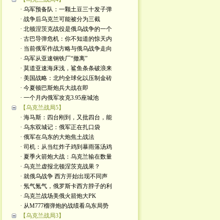
· 乌军预备队：一颗土豆三十发子弹
· 战争后乌克兰可能被分为三截
· 北顿涅茨克战役是俄乌战争的一个
· 古巴导弹危机：你不知道的惊天内
· 当前俄军作战方略与俄乌战争走向
· 乌军从亚速钢铁厂“撤离”
· 莫道亚速海床浅，鲨鱼条条破浪来
· 美国战略：北约全球化以压制金砖
· 今夏顿巴斯炮兵大战在即
· 一个月内俄军攻克3.95座城池
【乌克兰战局5】
· 海马斯：四台刚到，又批四台，能
· 乌东双城记：俄军正在扎口袋
· 俄军在乌东的大炮焦土战法
· 司机：从当红炸子鸡到暴雨落汤鸡
· 夏季火箭炮大战：乌克兰输在数量
· 乌克兰虚报北顿涅茨克战果？
· 就俄乌战争 西方开始出现不同声
· 氖气氪气，俄罗斯卡西方脖子的利
· 乌克兰战场美俄火箭炮大PK
· 从M777榴弹炮的战绩看乌东局势
【乌克兰战局3】