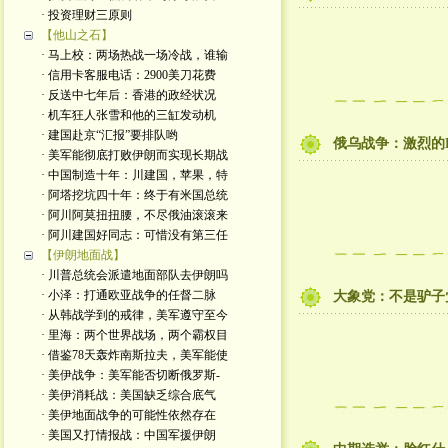
· 投资理财三原则
【他山之石】
· 马上校：两场热战一场冷战，谁输
· 信用卡客服电话：2900美刀花费
· 反送中七年后：香港的政经状况
· 机车狂人张雪和他的三缸发动机
· 建国赴京“汇报”要排队哟
俄乌战争：激烈的Kr
· 美军能彻底打败伊朗而实现长期战
· 中国制造十年：川建国，苹果，特
· 阿塔挖坑四十年：终于有米国总统
· 阿川阿莫扭扭腰，不尽俄油滚滚来
· 阿川建国好同志：可惜没有第三任
【伊朗地面战】
· 川普总统会派遣地面部队去伊朗吗
· 小泽：打通欧亚战争的任督二脉
大象党：不是驴子
· 从韩战学到的戒律，美军遵守至今
· 里海：两个世界战场，两个霸权目
· 借鉴78天轰炸南斯拉夫，美军能使
· 美伊战争：美军能否切断俄罗斯-
· 美伊消耗战：美国缺乏综合底气
· 美伊地面战争的可能性依然存在
· 美国又打情报战：中国军援伊朗