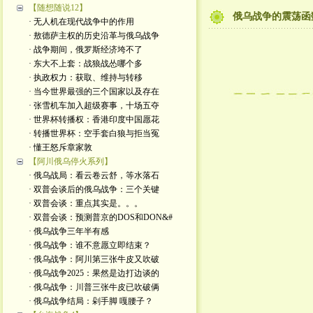
【随想随说12】
俄乌战争的震荡函
· 无人机在现代战争中的作用
· 敖德萨主权的历史沿革与俄乌战争
· 战争期间，俄罗斯经济垮不了
· 东大不上套：战狼战怂哪个多
· 执政权力：获取、维持与转移
· 当今世界最强的三个国家以及存在
· 张雪机车加入超级赛事，十场五夺
· 世界杯转播权：香港印度中国愿花
· 转播世界杯：空手套白狼与拒当冤
· 懂王怒斥章家敦
【阿川俄乌停火系列】
· 俄乌战局：看云卷云舒，等水落石
· 双普会谈后的俄乌战争：三个关键
· 双普会谈：重点其实是。。。
· 双普会谈：预测普京的DOS和DON&#
· 俄乌战争三年半有感
· 俄乌战争：谁不意愿立即结束？
· 俄乌战争：阿川第三张牛皮又吹破
· 俄乌战争2025：果然是边打边谈的
· 俄乌战争：川普三张牛皮已吹破俩
· 俄乌战争结局：剁手脚 嘎腰子？