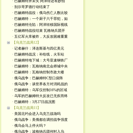
· 巴赫姆特并未失 阿泽转还有妙招
· 别尔哥罗德行动结束了
· 巴赫姆特战役：俄乌伤亡人数比较
· 巴赫姆特：一个厨子六千罪犯，如
· 巴赫姆特沦陷：阿泽转移国际视线
· 巴赫姆特战役结束 瓦格纳兵团开
· 五亿军火库被炸，大反攻困难重重
【乌克兰战局12】
· 记者赫什：泽连斯基与四亿美元
· 巴赫姆特战况：补给线，火车站
· 巴赫姆特地下城：大号亚速钢铁厂
· 巴赫姆特：瓦格纳南北会师城中央
· 巴赫姆特：瓦格纳控制市政大楼
· 俄乌战争：巴赫姆特C型口袋阵
· 俄乌战争：谈世界各方对消耗战的
· 巴赫姆特：乌军仅控制16%的区域
· 乌军的巴赫姆特大反攻已无疾而终
· 巴赫姆特：3月27日战况图
【乌克兰战局11】
· 美国北约会进入乌克兰战场吗
· 俄乌战争：美俄都在调控战争强度
· 俄乌会马上停火吗？
· 俄乌战争：波格纳兵团何时入乌