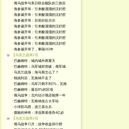
· 俄乌战争与美日联合舰队的三效应
· 海参崴开埠：引来酸溜溜的汉奸腔
· 海参崴开埠：引来酸溜溜的汉奸腔
· 海参崴开埠：目前好处尔尔
· 海参崴开埠：引来酸溜溜的汉奸腔
· 海参崴开埠：引来酸溜溜的汉奸腔
· 海参崴开埠：引来酸溜溜的汉奸腔
· 海参崴开埠：引来酸溜溜的汉奸腔
· 海参崴开埠了，事隔163年
【乌克兰战局13】
· 巴赫姆特：城内城外两重天
· 巴赫姆特：乌军城郊突破，俄军城
· 乌克兰战场：海马斯怎么了？
· 钱搞到后，瓦格纳不走了
· 巴赫姆特：乌军只剩不到5%，瓦格
· 巴赫姆特：最后8%的区域
· 俄乌战争：北约估计俄还能撑一年
· 巴赫姆特：瓦格纳攻占火车站
· 小泽割乌西，波兰喜出兵
· 腐败的神奇：泽连斯基侵吞4亿必
【乌克兰战局14】
· 俄乌战争15月：战争收益排行榜