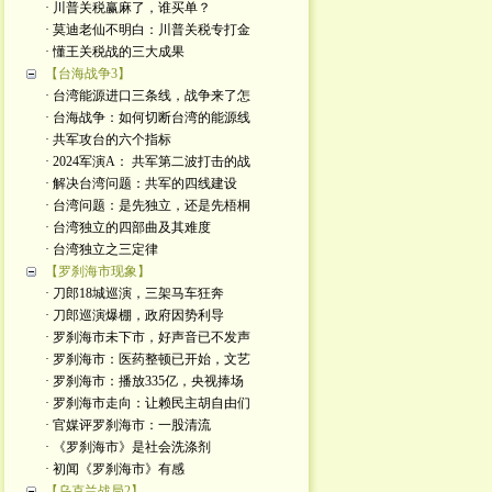
· 川普关税赢麻了，谁买单？
· 莫迪老仙不明白：川普关税专打金
· 懂王关税战的三大成果
【台海战争3】
· 台湾能源进口三条线，战争来了怎
· 台海战争：如何切断台湾的能源线
· 共军攻台的六个指标
· 2024军演A： 共军第二波打击的战
· 解决台湾问题：共军的四线建设
· 台湾问题：是先独立，还是先梧桐
· 台湾独立的四部曲及其难度
· 台湾独立之三定律
【罗刹海市现象】
· 刀郎18城巡演，三架马车狂奔
· 刀郎巡演爆棚，政府因势利导
· 罗刹海市未下市，好声音已不发声
· 罗刹海市：医药整顿已开始，文艺
· 罗刹海市：播放335亿，央视捧场
· 罗刹海市走向：让赖民主胡自由们
· 官媒评罗刹海市：一股清流
· 《罗刹海市》是社会洗涤剂
· 初闻《罗刹海市》有感
【乌克兰战局2】