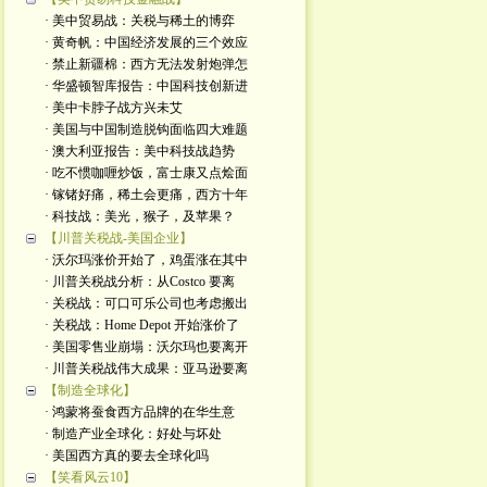
· 美中贸易战：关税与稀土的博弈
· 黄奇帆：中国经济发展的三个效应
· 禁止新疆棉：西方无法发射炮弹怎
· 华盛顿智库报告：中国科技创新进
· 美中卡脖子战方兴未艾
· 美国与中国制造脱钩面临四大难题
· 澳大利亚报告：美中科技战趋势
· 吃不惯咖喱炒饭，富士康又点烩面
· 镓锗好痛，稀土会更痛，西方十年
· 科技战：美光，猴子，及苹果？
【川普关税战-美国企业】
· 沃尔玛涨价开始了，鸡蛋涨在其中
· 川普关税战分析：从Costco 要离
· 关税战：可口可乐公司也考虑搬出
· 关税战：Home Depot 开始涨价了
· 美国零售业崩塌：沃尔玛也要离开
· 川普关税战伟大成果：亚马逊要离
【制造全球化】
· 鸿蒙将蚕食西方品牌的在华生意
· 制造产业全球化：好处与坏处
· 美国西方真的要去全球化吗
【笑看风云10】