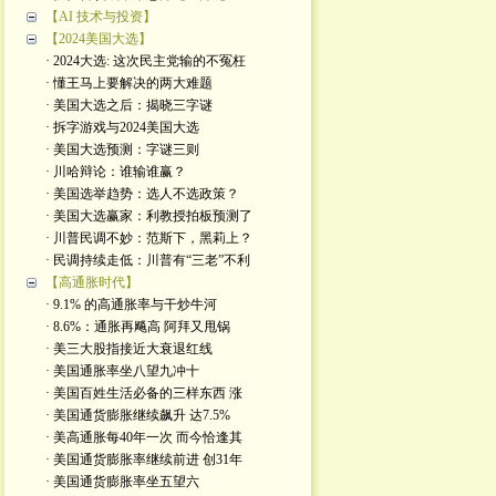
【AI 技术与投资】
【2024美国大选】
· 2024大选: 这次民主党输的不冤枉
· 懂王马上要解决的两大难题
· 美国大选之后：揭晓三字谜
· 拆字游戏与2024美国大选
· 美国大选预测：字谜三则
· 川哈辩论：谁输谁赢？
· 美国选举趋势：选人不选政策？
· 美国大选赢家：利教授拍板预测了
· 川普民调不妙：范斯下，黑莉上？
· 民调持续走低：川普有“三老”不利
【高通胀时代】
· 9.1% 的高通胀率与干炒牛河
· 8.6%：通胀再飚高 阿拜又甩锅
· 美三大股指接近大衰退红线
· 美国通胀率坐八望九冲十
· 美国百姓生活必备的三样东西 涨
· 美国通货膨胀继续飙升 达7.5%
· 美高通胀每40年一次 而今恰逢其
· 美国通货膨胀率继续前进 创31年
· 美国通货膨胀率坐五望六