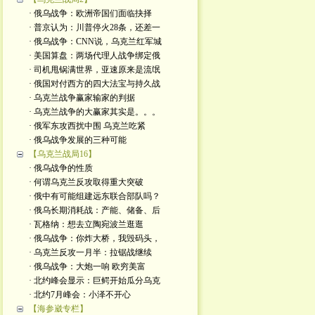
· 俄乌战争：欧洲帝国们面临抉择
· 普京认为：川普停火28条，还差一
· 俄乌战争：CNN说，乌克兰红军城
· 美国算盘：两场代理人战争绑定俄
· 司机甩锅满世界，亚速原来是流氓
· 俄国对付西方的四大法宝与持久战
· 乌克兰战争赢家输家的判据
· 乌克兰战争的大赢家其实是。。。
· 俄军东攻西扰中围 乌克兰吃紧
· 俄乌战争发展的三种可能
【乌克兰战局16】
· 俄乌战争的性质
· 何谓乌克兰反攻取得重大突破
· 俄中有可能组建远东联合部队吗？
· 俄乌长期消耗战：产能、储备、后
· 瓦格纳：想去立陶宛波兰逛逛
· 俄乌战争：你炸大桥，我毁码头，
· 乌克兰反攻一月半：拉锯战继续
· 俄乌战争：大炮一响 欧穷美富
· 北约峰会显示：巨鳄开始瓜分乌克
· 北约7月峰会：小泽不开心
【海参崴专栏】