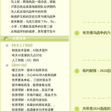
· 马上校：两场热战一场冷战，谁输
· 川普总统会派遣地面部队去伊朗吗
· 无人机在现代战争中的作用
· 敖德萨主权的历史沿革与俄乌战争
· 老米教授：乌克兰逆转？No，No，
· 小泽：打通欧亚战争的任督二脉
· 从韩战学到的戒律，美军遵守至今
有关俄乌战争的六
分类目录
【有关人工智能】
· 制造技术是根，AI技术是叶
· 有关AI发展的几点讨论
· 人工智能（AI）四问
【退休计划】
· 懂王访华：退休计划再夯实
纽约邮报：2024
· 临近退休：小心401k/IRA税务陷阱
· 世界萧条来临， 三招对策在手
· 股市继续高涨，股票接着兑现
· 投资理财：财务自由，其实不难
· 投资理财：市场不确定，现金才为
· 投资理财：大兵团与游击队
· 投资理财：你最好的朋友就是。。
共和党2024选战
· 投资理财：低调奢华与浮夸浪费