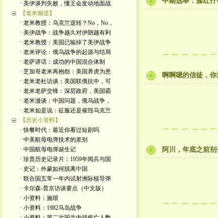
中期选举：脸红什
· 美伊谈判失败，懂王会发动地面战
【老米频道】
· 老米教授：乌克兰逆转？No，No，
· 美伊战争：战争越久对伊朗越有利
· 老米教授：美国已输掉了美伊战争
· 老米评论：俄乌战争的起源与结局
· 老萨讲话：成功的中国混合体制
· 芝加哥老米再抱怨：美国养虎为患
啊啊嗯的信徒，你
· 老米老杜访谈：美国联俄抗中，可
· 老米老萨交锋：深层政府，美国霸
· 老米漫谈：中国问题，俄乌战争，
· 老米如是说：征服还是催毁乌克兰
【历史小资料】
· 快餐时代：最近你看过短剧吗
· 中美航母电弹技术的差别
· 中国航母电弹诞生记
阿川，年底之前别
· 珍贵历史记录片：1959年阅兵与国
· 史记：外蒙如何脱离中国
· 联合国五常一年内试射洲际核导弹
· 卡尔森-普京访谈要点（中文版）
· 小资料：施琅
· 小资料：1982马岛战争
· 小资料：第二次国共内战伤亡人数