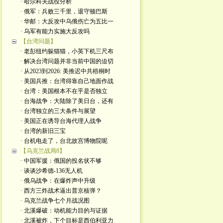
· 哈尔科夫战役分析
· 俄军：兵败三千里，退守顿巴斯
· 华邮：大反攻中乌俄伤亡为五比一
· 乌军有能力实施大反攻吗
【台湾问题】
· 老彭纽约躲猫猫，小英下机三尺布
· 解决台湾问题并非当前中国的迫切
· 从2023到2026: 美推迟中共梧桐时
· 美国兵推：台湾得靠自己地面作战
· 台湾：美国根本不在乎是否独立
· 台海战争：大陆除了美日台，还有
· 台湾独立的三大条件与展望
· 美国正在诱导台海代理人战争
· 台湾的新旧三宝
· 台机电走了，台北故宫博物院呢
【乌克兰战局8】
· 中国军援：俄国的投名状不够
· 谈谈沙希德-136无人机
· 俄乌战争：在爆炸声中升级
· 西方三炸战术逼出普京核弹？
· 乌克兰战争七个月战况图
· 北溪爆破：动机能力目的与证据
· 北溪被炸，下个目标是西伯利亚力