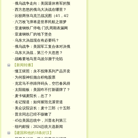
· 俄乌战争走向：美国退休将军的预
· 西方忽悠的俄乌大决战在哪里？
· 比较两张乌克兰战况图（4/1，4/2
· 六万枚飞弹将是世界民航之噩梦
· 亚速钢铁厂停电·门氏周期表漏网
· 亚速钢铁厂的地下堡垒
· 乌东大决战现在有必要吗？
· 俄乌战争：美国军工复合体对决俄
· 乌东大决战，第三个大忽悠？
· 战略要地马里乌波尔濒于沦陷
【新闻转播】
· 懂王狱照：永不投降系列产品开卖
· 为何股神狂抛台积电股票
· 克宏马不停蹄拜码头，空巴春风得
· 太阳能板：美国咋不打新疆牌了？
· 麦卡锡麦院长，怂了？
· 名记报道：如何摧毁北溪管道
· 美众议院议长：麦十三郎（十五郎
· 普京同志已经不咳嗽了
· 45位美国总统中，川普名列第三
· 纽约邮报：2024总统大选新闻
【建国和他的18条好汉】