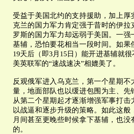
受益于美国北约的支持援助，加上厚
克兰的国力军力肯定强于昔时的伊拉
罗斯的国力军力却远弱于美国。一强
基辅，恐怕要花相当一段时间。如果
19
天后（即
3
月
15
日）能开进基辅就很
美英联军的
“速战速决
”相媲美
了。
反观俄军进入乌克兰，第一个星期不
量，地面部队也以缓进包围为主、先
从第二个星期起才逐渐增强军事打击
以战逼和逐步升级的策略。如此这般
月间甚至更晚些时候拿下基辅，也没
的。