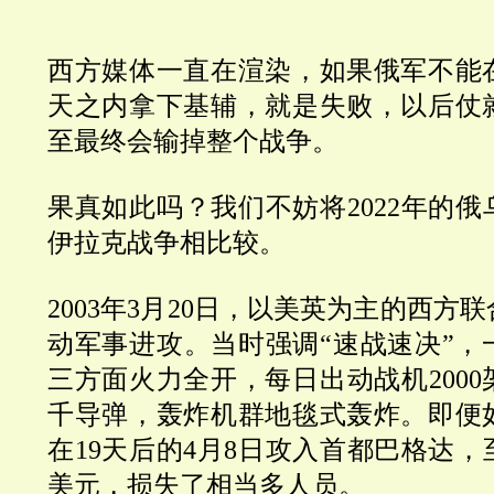
西方媒体一直在渲染，如果俄军不能
天之内拿下基辅，就是失败，以后仗
至最终会输掉整个战争。
果真如此吗？我们不妨将
2022
年的俄
伊拉克战争相比较。
2003
年
3
月
20
日，以美英为主的西方联
动军事进攻。当时强调
“
速战速决
”
，
三方面火力全开，每日出动战机
2000
千导弹，轰炸机群地毯式轰炸。即便
在
19
天后的
4
月
8
日攻入首都巴格达，
美元，损失了相当多人员。