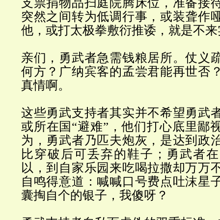
支票捐物品扫庭院腾床位，准备接
突然之间转为低调行事，或装聋作
他，或打太极拳敷衍推诿，就是不来
亲们，勇武者急需钱粮居所。仗义
何方？广纳宾客的孟尝君能再世否
真情啊。
这些勇武支持者其实并不希望勇武
或所在国
“
避难
”，
他们打心底里鄙
为，勇武者乃匹夫炮灰，是达到政
比穿破后可丢弃的鞋子；勇武者在
以，到自家乐园来吃喝拉撒却万万
自鸣得意道：喊喊口号费点吐沫星
囊掏自个的银子，我傻呀？