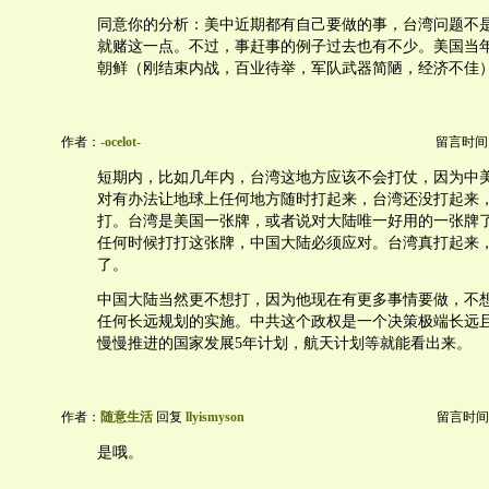
同意你的分析：美中近期都有自己要做的事，台湾问题不
就赌这一点。不过，事赶事的例子过去也有不少。美国当
朝鲜（刚结束内战，百业待举，军队武器简陋，经济不佳
作者：
-ocelot-
留言时间：20
短期内，比如几年内，台湾这地方应该不会打仗，因为中
对有办法让地球上任何地方随时打起来，台湾还没打起来
打。台湾是美国一张牌，或者说对大陆唯一好用的一张牌
任何时候打打这张牌，中国大陆必须应对。台湾真打起来
了。
中国大陆当然更不想打，因为他现在有更多事情要做，不
任何长远规划的实施。中共这个政权是一个决策极端长远
慢慢推进的国家发展5年计划，航天计划等就能看出来。
作者：
随意生活
回复
llyismyson
留言时间：20
是哦。