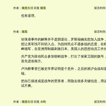
作者：
随意生活
回复
随逛
留言时间：20
也有道理。
作者：
随逛
留言时间：20
珍珠港事件的解释并不是阴谋论，罗斯福确实想加入战争
想让美军找不到切入点。为扭转民众不愿参战的态度，在
衅德军，在亚洲用制裁刺激日本。美国人的思想动员工作
共产党为鼓动民众参加朝鲜战争，打出了保家卫国的旗号
首先进攻南方。
卢沟桥事变已被史学界证明是个意外，之后的淞沪会战却
端。
把自己描述成是战争的受害者，而隐去很多关键信息，用
试不爽。
作者：
随意生活
回复
水蛇
留言时间：20