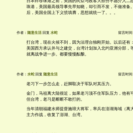
日本炸珍珠港之前，美国的民众与政客大部分不愿介入二
珠港，美国最高领导事先早知晓，却引而不发，不做准备
后，美国全国上下义愤填膺，思想就统一了。。。
作者：
随意生活
回复
水蛇
留言时间：20
打台湾，现在火候不到，因为法理台独刚开始。以后还有
美国西方承认并与之建交，台湾计划加入北约亚洲分部，
就离战争进一步。都要慢慢酝酿。
作者：
水蛇
回复
随意生活
留言时间：20
老习下一步怎么走，赶脚取决于军队对其压力。
金门，马祖离大陆很近，如果老习顶不住军队压力，他有
但台湾，老习是断断不敢打的。
当年清朝福建水师提督施琅大将军，率兵在澎湖海域（离
主力作战，收复了澎湖、台湾。