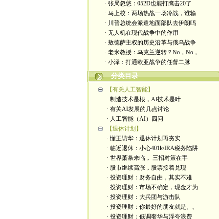
· 张局忽悠：052D也能打鹰击20了
· 马上校：两场热战一场冷战，谁输
· 川普总统会派遣地面部队去伊朗吗
· 无人机在现代战争中的作用
· 敖德萨主权的历史沿革与俄乌战争
· 老米教授：乌克兰逆转？No，No，
· 小泽：打通欧亚战争的任督二脉
分类目录
【有关人工智能】
· 制造技术是根，AI技术是叶
· 有关AI发展的几点讨论
· 人工智能（AI）四问
【退休计划】
· 懂王访华：退休计划再夯实
· 临近退休：小心401k/IRA税务陷阱
· 世界萧条来临， 三招对策在手
· 股市继续高涨，股票接着兑现
· 投资理财：财务自由，其实不难
· 投资理财：市场不确定，现金才为
· 投资理财：大兵团与游击队
· 投资理财：你最好的朋友就是。。
· 投资理财：低调奢华与浮夸浪费