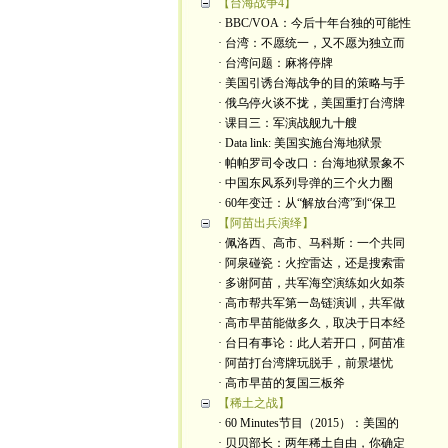
【台海战争4】
· BBC/VOA：今后十年台独的可能性
· 台湾：不愿统一，又不愿为独立而
· 台湾问题：麻将停牌
· 美国引诱台海战争的目的策略与手
· 俄乌停火谈不拢，美国重打台湾牌
· 课目三：军演战舰九十艘
· Data link: 美国实施台海地狱景
· 帕帕罗司令改口：台海地狱景象不
· 中国东风系列导弹的三个火力圈
· 60年变迁：从“解放台湾”到“保卫
【阿苗出兵演绎】
· 佩洛西、高市、马科斯：一个共同
· 阿泉碰瓷：火控雷达，还是搜索雷
· 多谢阿苗，共军海空演练如火如荼
· 高市帮共军第一岛链演训，共军做
· 高市早苗能做多久，取决于日本经
· 台日有事论：此人若开口，阿苗准
· 阿苗打台湾牌玩脱手，前景堪忧
· 高市早苗的复国三板斧
【稀土之战】
· 60 Minutes节目（2015）：美国的
· 贝贝部长：两年稀土自由，你确定