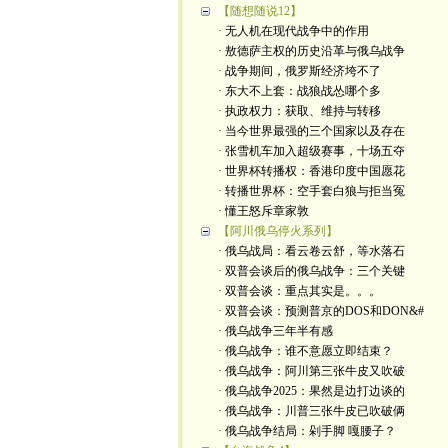
【随想随说12】
· 无人机在现代战争中的作用
· 敖德萨主权的历史沿革与俄乌战争
· 战争期间，俄罗斯经济垮不了
· 东大不上套：战狼战怂哪个多
· 执政权力：获取、维持与转移
· 当今世界最强的三个国家以及存在
· 张雪机车加入超级赛事，十场五夺
· 世界杯转播权：香港印度中国愿花
· 转播世界杯：空手套白狼与拒当冤
· 懂王怒斥章家敦
【阿川俄乌停火系列】
· 俄乌战局：看云卷云舒，等水落石
· 双普会谈后的俄乌战争：三个关键
· 双普会谈：重点其实是。。。
· 双普会谈：预测普京的DOS和DON&#
· 俄乌战争三年半有感
· 俄乌战争：谁不意愿立即结束？
· 俄乌战争：阿川第三张牛皮又吹破
· 俄乌战争2025：果然是边打边谈的
· 俄乌战争：川普三张牛皮已吹破俩
· 俄乌战争结局：剁手脚 嘎腰子？