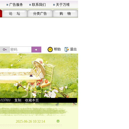
广告服务
联系我们
关于万维
论 坛
分类广告
购 物
帮助
退出
u/13701/
>
复制
>
收藏本页
2025-06-26 10:32:14