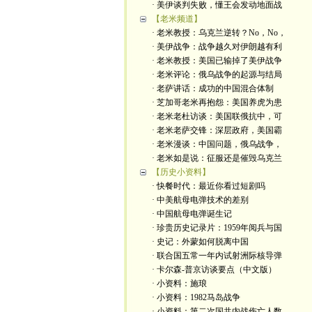
· 美伊谈判失败，懂王会发动地面战
【老米频道】
· 老米教授：乌克兰逆转？No，No，
· 美伊战争：战争越久对伊朗越有利
· 老米教授：美国已输掉了美伊战争
· 老米评论：俄乌战争的起源与结局
· 老萨讲话：成功的中国混合体制
· 芝加哥老米再抱怨：美国养虎为患
· 老米老杜访谈：美国联俄抗中，可
· 老米老萨交锋：深层政府，美国霸
· 老米漫谈：中国问题，俄乌战争，
· 老米如是说：征服还是催毁乌克兰
【历史小资料】
· 快餐时代：最近你看过短剧吗
· 中美航母电弹技术的差别
· 中国航母电弹诞生记
· 珍贵历史记录片：1959年阅兵与国
· 史记：外蒙如何脱离中国
· 联合国五常一年内试射洲际核导弹
· 卡尔森-普京访谈要点（中文版）
· 小资料：施琅
· 小资料：1982马岛战争
· 小资料：第二次国共内战伤亡人数