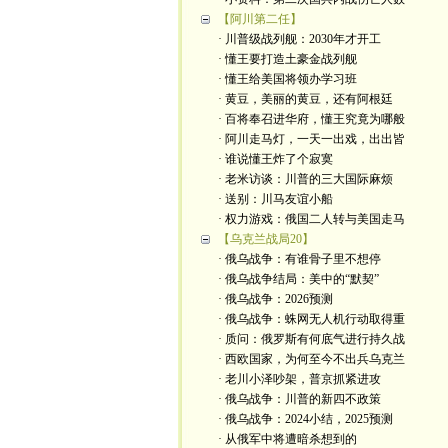
【阿川第二任】
· 川普级战列舰：2030年才开工
· 懂王要打造土豪金战列舰
· 懂王给美国将领办学习班
· 黄豆，美丽的黄豆，还有阿根廷
· 百将奉召进华府，懂王究竟为哪般
· 阿川走马灯，一天一出戏，出出皆
· 谁说懂王炸了个寂寞
· 老米访谈：川普的三大国际麻烦
· 送别：川马友谊小船
· 权力游戏：俄国二人转与美国走马
【乌克兰战局20】
· 俄乌战争：有谁骨子里不想停
· 俄乌战争结局：美中的“默契”
· 俄乌战争：2026预测
· 俄乌战争：蛛网无人机行动取得重
· 质问：俄罗斯有何底气进行持久战
· 西欧国家，为何至今不出兵乌克兰
· 老川小泽吵架，普京抓紧进攻
· 俄乌战争：川普的新四不政策
· 俄乌战争：2024小结，2025预测
· 从俄军中将遭暗杀想到的