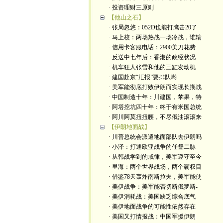
· 投资理财三原则
【他山之石】
· 张局忽悠：052D也能打鹰击20了
· 马上校：两场热战一场冷战，谁输
· 信用卡客服电话：2900美刀花费
· 反送中七年后：香港的政经状况
· 机车狂人张雪和他的三缸发动机
· 建国赴京“汇报”要排队哟
· 美军能彻底打败伊朗而实现长期战
· 中国制造十年：川建国，苹果，特
· 阿塔挖坑四十年：终于有米国总统
· 阿川阿莫扭扭腰，不尽俄油滚滚来
【伊朗地面战】
· 川普总统会派遣地面部队去伊朗吗
· 小泽：打通欧亚战争的任督二脉
· 从韩战学到的戒律，美军遵守至今
· 里海：两个世界战场，两个霸权目
· 借鉴78天轰炸南斯拉夫，美军能使
· 美伊战争：美军能否切断俄罗斯-
· 美伊消耗战：美国缺乏综合底气
· 美伊地面战争的可能性依然存在
· 美国又打情报战：中国军援伊朗