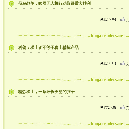
俄乌战争：蛛网无人机行动取得重大胜利
浏览(2916)
(4
科普：稀土矿不等于稀土精炼产品
浏览(3611)
(6
精炼稀土，一条细长美丽的脖子
浏览(2460)
(5