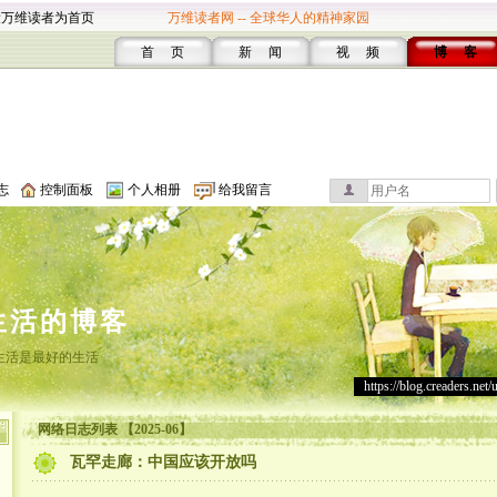
设万维读者为首页
万维读者网 -- 全球华人的精神家园
首 页
新 闻
视 频
博 客
志
控制面板
个人相册
给我留言
生活的博客
生活是最好的生活
https://blog.creaders.net/
网络日志列表 【2025-06】
瓦罕走廊：中国应该开放吗