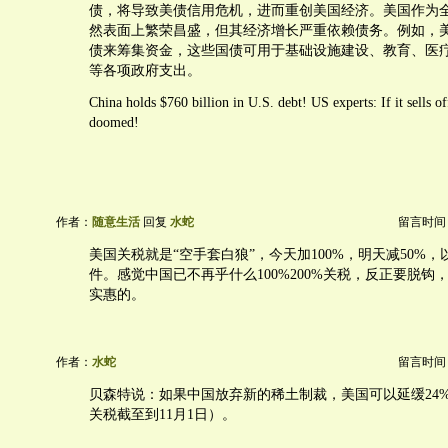
债，将导致美债信用危机，进而重创美国经济。美国作为
然表面上繁荣昌盛，但其经济增长严重依赖债务。例如，
债来筹集资金，这些国债可用于基础设施建设、教育、医
等各项政府支出。
China holds $760 billion in U.S. debt! US experts: If it sells of
doomed!
作者：
随意生活
回复
水蛇
留言时间：20
美国关税就是“空手套白狼”，今天加100%，明天减50%
件。感觉中国已不再乎什么100%200%关税，反正要脱钩
实惠的。
作者：
水蛇
留言时间：20
贝森特说：如果中国放弃新的稀土制裁，美国可以延缓24%
关税截至到11月1日）。