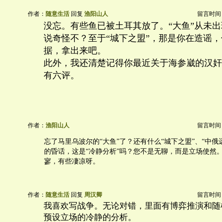
作者：
随意生活
回复
渔阳山人
留言时间：20
没忘。有些鱼已被土耳其放了。“大鱼”从未
说奇怪不？至于“城下之盟”，那是你在造谣
据，拿出来吧。
此外，我还清楚记得你最近关于海参崴的汉奸
有六评。
作者：
渔阳山人
留言时间：20
忘了马里乌波尔的“大鱼”了？还有什么“城下之盟”、“中俄
的昏话，这是“冷静分析”吗？您不是无聊，而是立场使然
寥，有些凄凉呀。
作者：
随意生活
回复
周汉卿
留言时间：20
我喜欢写战争。无论对错，里面有博弈推演和随
预设立场的冷静的分析。