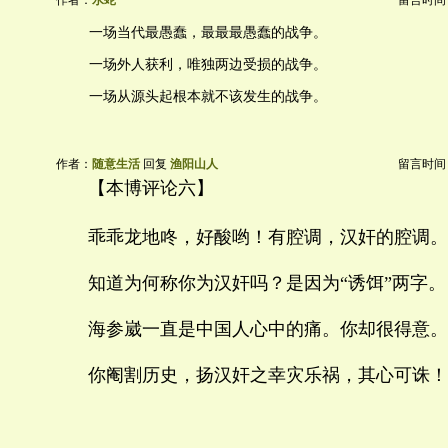
作者：
水蛇
留言时间：20
一场当代最愚蠢，最最最愚蠢的战争。
一场外人获利，唯独两边受损的战争。
一场从源头起根本就不该发生的战争。
作者：
随意生活
回复
渔阳山人
留言时间：20
【本博评论六】
乖乖龙地咚，好酸哟！有腔调，汉奸的腔调。
知道为何称你为汉奸吗？是因为“诱饵”两字
海参崴一直是中国人心中的痛。你却很得意。
你阉割历史，扬汉奸之幸灾乐祸，其心可诛！